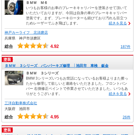
ＢＭＷ Ｍ６
いつもお客様のお車のブレーキキャリパーを塗装させて頂いて
いただいておりますが、今回は自身の車のブレーキキャリパー
塗装です。まず、ブレーキローターも錆びており汚れも目立つ
ためレーザーでふき飛ばします。
続きを見る
神戸カーライフ 北須磨店
兵庫県 神戸市須磨区
4.92
総合
187件
塗装
ＢＭＷ ３シリーズ バンパーキズ修理 │池田市 車検 鈑金
ＢＭＷ ３シリーズ
BMW 3シリーズいつもお世話になっているお客様よりまた擦っ
たから修理して欲しいと連絡をいただきました。フロントバン
パー 右側修正ペイントで作業させていただきました。いつもあ
りがとうございます。
続きを見る
三洋自動車株式会社
大阪府 池田市
4.95
総合
26件
塗装