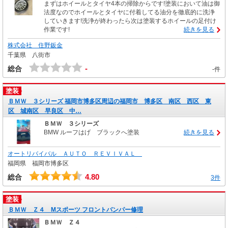
まずはホイールとタイヤ4本の掃除からです!塗装において油は御
法度なのでホイールとタイヤに付着してる油分を徹底的に洗浄
していきます!洗浄が終わったら次は塗装するホイールの足付け
作業です!
続きを見る
株式会社 住野鈑金
千葉県 八街市
-
総合
-件
塗装
ＢＭＷ ３シリーズ 福岡市博多区周辺の福岡市 博多区 南区 西区 東
区 城南区 早良区 中…
ＢＭＷ ３シリーズ
BMW ルーフはげ ブラックへ塗装
続きを見る
オートリバイバル ＡＵＴＯ ＲＥＶＩＶＡＬ
福岡県 福岡市博多区
4.80
総合
3件
塗装
ＢＭＷ Ｚ４ Mスポーツ フロントバンパー修理
ＢＭＷ Ｚ４