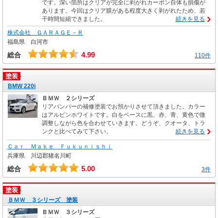
です。深い箇所はクリアが完全に剥がれカーボン自体も損傷が
あります。今回はクリア膜がある程度大きく剥がれたため、若
干時間短縮できました。
続きを見る
株式会社 ＧＡＲＡＧＥ－Ｒ
福島県 白河市
4.99
総合
110件
塗装
BMW 220i
ＢＭＷ ２シリーズ
リアバンパーの補修塗装でお預かりさせて頂きました。カラー
はアルピンホワイトです。白をベースに黒、赤、青、黄色で微
調整しながら色を合わせていきます。どうぞ、クオータ、トラ
ンクと比べてみて下さい。
続きを見る
Ｃａｒ Ｍａｋｅ Ｆｕｋｕｎｉｓｈｉ
兵庫県 川辺郡猪名川町
5.00
総合
3件
塗装
ＢＭＷ ３シリーズ 塗装
ＢＭＷ ３シリーズ