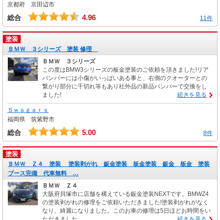
京都府 京田辺市
4.96
総合
11件
塗装
ＢＭＷ ３シリーズ 塗装 修理
ＢＭＷ ３シリーズ
この度はBMW3シリーズの板金塗装のご依頼を頂きました!リア
バンパーには小傷がいっぱいある事と、右側のクオーターとの
繋がり部分に千切れ等もあり社外品の新品バンパーで交換をし
ました!
続きを見る
Ｓｗａｇａｒｓ
福岡県 筑紫野市
5.00
総合
8件
塗装
ＢＭＷ Ｚ４ 塗装 塗装剥がれ 鈑金塗装 板金塗装 鈑金 板金 塗装
ブース完備 代車無料 …
ＢＭＷ Ｚ４
大阪府貝塚市に店舗を構えている鈑金塗装NEXTです。BMWZ4
の塗装剥がれの修理をご依頼いただきました!塗装剥がれがなく
なり、綺麗になりました。このお車の修理は5日ほどお時間をい
ただきました。
続きを見る