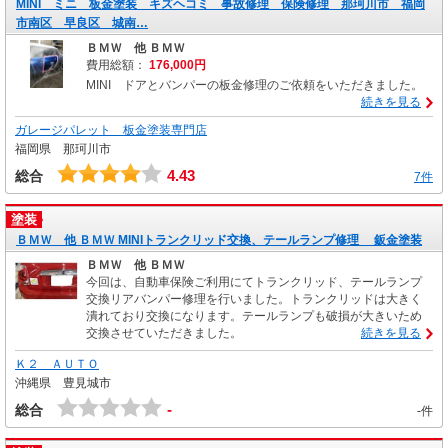
MINI ミニ 板金塗装 キズヘコミ 事故修理 保険修理 那珂川市 福岡
市南区 早良区 城南…
ＢＭＷ 他 ＢＭＷ
費用総額：
176,000円
MINI ドアとバンパーの板金修理のご依頼をいただきました。
続きを見る
ガレージパレット 板金塗装専門店
福岡県 那珂川市
4.43
総合
7件
塗装
ＢＭＷ 他 ＢＭＷ MINIトランクリッド交換、テールランプ修理 鈑金塗装
ＢＭＷ 他 ＢＭＷ
今回は、自動車保険ご利用にてトランクリッド、テールランプ
交換リアバンパー修理を行いました。トランクリッドは大きく
潰れており交換になります。テールランプも破損が大きいため
交換させていただきました。
続きを見る
Ｋ２ ＡＵＴＯ
沖縄県 豊見城市
-
総合
-件