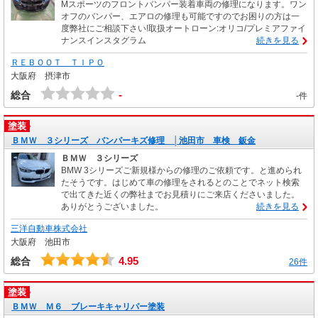
Mスポーツのフロントバンパー装着車両の修理になります。ワン
オフのバンパー、エアロの修理も可能ですのでお困りの方は一
度弊社にご相談下さい!取扱オートローン:オリコ/プレミアファイ
ナンスインスタグラム
続きを見る
ＲＥＢＯＯＴ ＴＩＰＯ
大阪府 摂津市
-
総合
-件
塗装
ＢＭＷ ３シリーズ バンパーキズ修理 │池田市 車検 鈑金
ＢＭＷ ３シリーズ
BMW 3シリーズご新規様からの修理のご依頼です。と進められ
たそうです。はじめて車の修理をされるとのことでネット検索
で出てきた近くの弊社までお見積りにご来店くださいました。
ありがとうございました。
続きを見る
三洋自動車株式会社
大阪府 池田市
4.95
総合
26件
塗装
ＢＭＷ Ｍ６ ブレーキキャリパー塗装