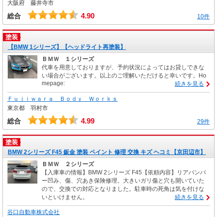
大阪府 藤井寺市
4.90
総合
10件
塗装
【BMW 1シリーズ】【ヘッドライト再塗装】
ＢＭＷ １シリーズ
代車を用意しておりますが、予約状況によってはお貸しできな
い場合がございます。以上のご理解いただけると幸いです。Ho
mepage:
続きを見る
Ｆｕｊｉｗａｒａ Ｂｏｄｙ Ｗｏｒｋｓ
東京都 羽村市
4.99
総合
29件
塗装
BMW 2シリーズ F45 鈑金 塗装 ペイント 修理 交換 キズ ヘコミ【京田辺市】
ＢＭＷ ２シリーズ
【入庫車の情報】BMW 2シリーズ F45【依頼内容】リアバンパ
ー凹み、傷、穴あき保険修理。大きいガリ傷と穴も開いていた
ので、交換での対応となりました。駐車時の死角は気を付けな
いといけません。
続きを見る
谷口自動車株式会社