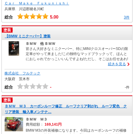
Ｃａｒ Ｍａｋｅ Ｆｕｋｕｎｉｓｈｉ
兵庫県 川辺郡猪名川町
5.00
総合
3件
塗装
【BMW ミニクーパー】塗装
ＢＭＷ 他 ＢＭＷ
皆さん大好きなミニクーパー、特にMINIクロスオーバーSDの限
定車がやって来ました!この独特なマッドブラックって、ほんと
におしゃれでかっこいいんですよね!ただし、そこはお任せあれ!
続きを見る
株式会社 フルテック
大阪府 茨木市
-
総合
-件
塗装
ＢＭＷ Ｍ３ カーボンルーフ修正 ルーフクリア剥がれ ルーフ変色 ク
リア塗装 輸入車メンテナ…
ＢＭＷ Ｍ３
費用総額：
169,141円
BMW M3の外装補修になります。今回はカーボンルーフの補修