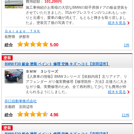
費用総額：
101,200円
施工事例紹介お客様の大切なBMWの助手席側ドアの板金塗装を
させていただきました。凹みやプレスラインのつぶれもしっか
りと元通り。愛車の傷が消えて、もともと輝きを取り戻しまし
たよ。塗装完了後の写真です。
続きを見る
Ｇａｒａｇｅ ＴＡＫ
長野県 伊那市
5.00
総合
1件
塗装
BMW F30 鈑金 塗装 ペイント 修理 交換 キズ ヘコミ【京田辺市】
ＢＭＷ ３シリーズ
【入庫車の情報】BMW 3シリーズ【依頼内容】左リアドア、リ
アフェンダー ガリ傷実費修理【修理箇所・方法】左後ろに大き
なガリ傷。実費修理のため、全て再利用して少しでも費用が抑
えられるようにしました。
続きを見る
谷口自動車株式会社
京都府 京田辺市
4.96
総合
11件
塗装
BMW F20 鈑金 塗装 ペイント 修理 交換 キズ ヘコミ【京田辺市】