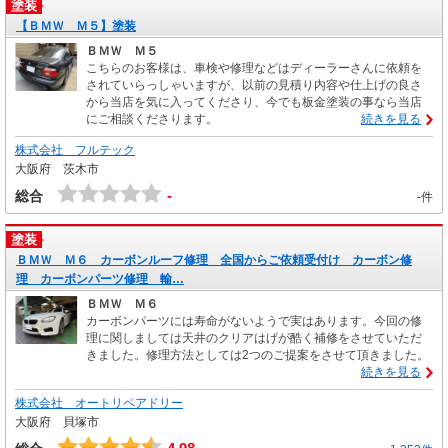
塗装
【ＢＭＷ Ｍ５】塗装
ＢＭＷ Ｍ５
こちらのお客様は、車検や修理などはディーラーさんに依頼を
されていらっしゃいますが、以前の見積り内容や仕上げの良さ
から当店を気に入ってくださり、今でも板金塗装の事なら当店
にご相談くださります。
続きを見る
株式会社 フルテック
大阪府 茨木市
-
総合
-件
塗装
ＢＭＷ Ｍ６ カーボンルーフ修理 全国からご依頼受付け カーボン修
理 カーボンパーツ修理 輸…
ＢＭＷ Ｍ６
カーボンパーツには寿命がないようで実はあります。今回の修
理に関しましては天井のクリアはげが酷く補修をさせていただ
きました。修理方法としては2つのご提案をさせて頂きました。
続きを見る
株式会社 オートリペアドリー
大阪府 貝塚市