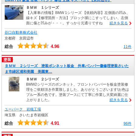
ＢＭＷ １シリーズ
【入庫車の情報】BMW 1シリーズ 【依頼内容】左側面の凹み、
線キズ【修理箇所・方法】ブロック塀にこすってしまい、左側
面に傷と凹みが・・・。すっかり元通りですね
続きを見る
谷口自動車株式会社
京都府 京田辺市
4.96
総合
11件
塗装
ＢＭＷ ２シリーズ 塗装ボンネット板金 外車バンパー傷修理塗装さいた
ま市緑区浦和美園 美園東…
ＢＭＷ ２シリーズ
BMW2シリーズのボンネット、フロントバンパーを板金塗装修
理をご依頼頂き作業致しました、ありがとうございます!お色は
ブルー系の色です。塗装ブースにて丁寧に作業し大変綺麗に仕
上がりました。
続きを見る
ユーパーク 岩槻工場
埼玉県 さいたま市岩槻区
4.91
総合
96件