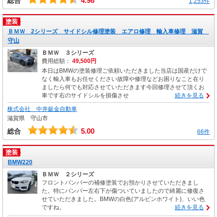
4.98
総合
1,253件
塗装
ＢＭＷ 2シリーズ サイドシル修理塗装 エアロ修理 輸入車修理 滋賀
守山
ＢＭＷ ３シリーズ
費用総額：
49,500円
本日はBMWの塗装修理ご依頼いただきました当店は国産だけで
なく輸入車もお任せください故障や修理などお困りなこと在り
ましたら何でも対応させていただきます今回修理させて頂くお
車です右のサイドシルを損傷させ
続きを見る
株式会社 中井鈑金自動車
滋賀県 守山市
5.00
総合
66件
塗装
BMW220
ＢＭＷ ２シリーズ
フロントバンパーの補修塗装でお預かりさせていただきまし
た。特にバンパー左右下が傷ついていましたので綺麗に修復さ
せていただきました。BMWの白色(アルピンホワイト)、いい色
ですね。
続きを見る