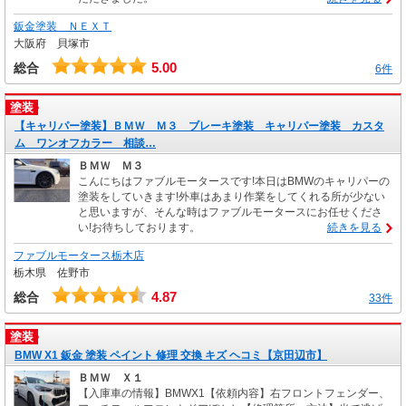
鈑金塗装 ＮＥＸＴ
大阪府 貝塚市
5.00
総合
6件
塗装
【キャリパー塗装】ＢＭＷ Ｍ３ ブレーキ塗装 キャリパー塗装 カスタ
ム ワンオフカラー 相談…
ＢＭＷ Ｍ３
こんにちはファブルモータースです!本日はBMWのキャリパーの
塗装をしていきます!外車はあまり作業をしてくれる所が少ない
と思いますが、そんな時はファブルモータースにお任せくださ
い!お待ちしております。
続きを見る
ファブルモータース栃木店
栃木県 佐野市
4.87
総合
33件
塗装
BMW X1 鈑金 塗装 ペイント 修理 交換 キズ ヘコミ【京田辺市】
ＢＭＷ Ｘ１
【入庫車の情報】BMWX1【依頼内容】右フロントフェンダー、