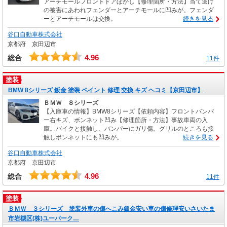
アーチモールフロントドアぼかし【修理箇所・方法】当て逃げ
の被害にあわれフェンダーとアーチモールに凹みが。フェンダ
ーとアーチモールは交換。
続きを見る
谷口自動車株式会社
京都府 京田辺市
4.96
総合
11件
塗装
BMW 8シリーズ 鈑金 塗装 ペイント 修理 交換 キズ ヘコミ【京田辺市】
ＢＭＷ ８シリーズ
【入庫車の情報】BMW8シリーズ【依頼内容】フロントバンパ
ー右キズ、ボンネット凹み【修理箇所・方法】事故車両の入
庫。バイクと接触し、バンパーにガリ傷。グリルのところも接
触しボンネットにも凹みが。
続きを見る
谷口自動車株式会社
京都府 京田辺市
4.96
総合
11件
塗装
ＢＭＷ ３シリーズ 塗装外車の傷へこみ鈑金安い車の傷修理安いさいたま
市岩槻区(株)ユーパーク…