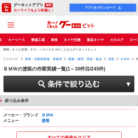
グーネットアプリ
無料
アプリをダウンロード
カーライフをより快適に！
取
カーリース
整備工場
車検
タイヤ交換
新品タイヤ
カタログ
ロー
車検・オイル交換・キズ・ヘコミクルマのことならグーネットピット
中古車TOP
車検・自動車整備・車修理
整備・修理・塗装・板金
塗装
ＢＭＷ
ＢＭＷの塗装の作業実績一覧(1～30件目/245件)
絞り込み条件
メーカー・ブランド
ＢＭＷ
メニュー
塗装