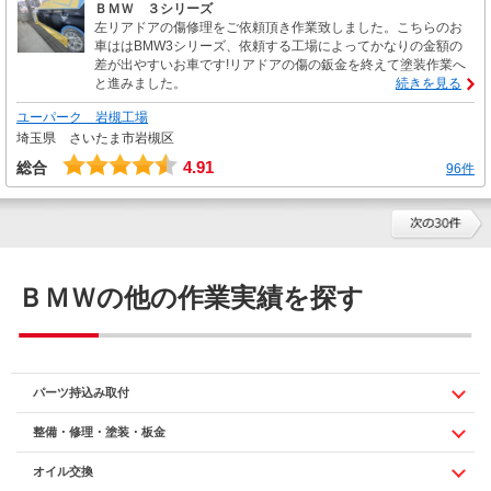
ＢＭＷ ３シリーズ
左リアドアの傷修理をご依頼頂き作業致しました。こちらのお
車ははBMW3シリーズ、依頼する工場によってかなりの金額の
差が出やすいお車です!リアドアの傷の鈑金を終えて塗装作業へ
と進みました。
続きを見る
ユーパーク 岩槻工場
埼玉県 さいたま市岩槻区
4.91
総合
96件
ＢＭＷの他の作業実績を探す
パーツ持込み取付
整備・修理・塗装・板金
オイル交換