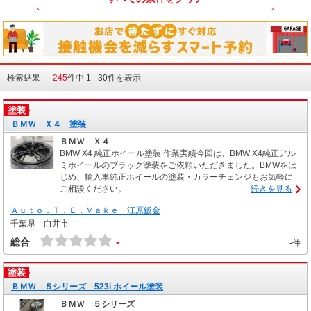
検索結果
245
件中 1 - 30件を表示
塗装
ＢＭＷ Ｘ４ 塗装
ＢＭＷ Ｘ４
BMW X4 純正ホイール塗装 作業実績今回は、BMW X4純正アル
ミホイールのブラック塗装をご依頼いただきました。BMWをは
じめ、輸入車純正ホイールの塗装・カラーチェンジもお気軽に
ご相談ください。
続きを見る
Ａｕｔｏ．Ｔ．Ｅ．Ｍａｋｅ 江原鈑金
千葉県 白井市
-
総合
-件
塗装
ＢＭＷ ５シリーズ 523i ホイール塗装
ＢＭＷ ５シリーズ