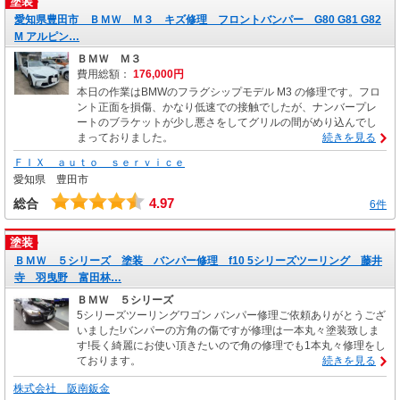
塗装
愛知県豊田市 ＢＭＷ Ｍ３ キズ修理 フロントバンパー G80 G81 G82
M アルピン…
ＢＭＷ Ｍ３
費用総額：
176,000円
本日の作業はBMWのフラグシップモデル M3 の修理です。フロ
ント正面を損傷、かなり低速での接触でしたが、ナンバープレ
ートのブラケットが少し悪さをしてグリルの間がめり込んでし
まっておりました。
続きを見る
ＦＩＸ ａｕｔｏ ｓｅｒｖｉｃｅ
愛知県 豊田市
4.97
総合
6件
塗装
ＢＭＷ ５シリーズ 塗装 バンパー修理 f10 5シリーズツーリング 藤井
寺 羽曳野 富田林…
ＢＭＷ ５シリーズ
5シリーズツーリングワゴン バンパー修理ご依頼ありがとうござ
いました!バンパーの方角の傷ですが修理は一本丸々塗装致しま
す!長く綺麗にお使い頂きたいので角の修理でも1本丸々修理をし
ております。
続きを見る
株式会社 阪南鈑金