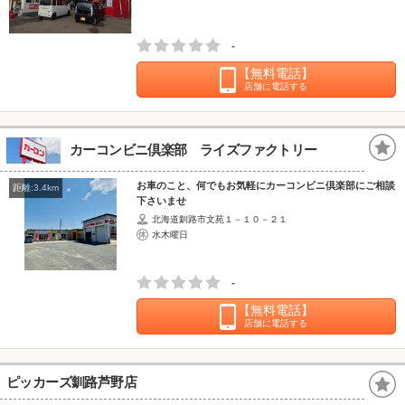
-
【無料電話】
店舗に電話する
カーコンビニ倶楽部 ライズファクトリー
お車のこと、何でもお気軽にカーコンビニ倶楽部にご相談
距離:3.4km
下さいませ
北海道釧路市文苑１－１０－２１
水木曜日
-
【無料電話】
店舗に電話する
ピッカーズ釧路芦野店