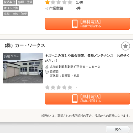
持込取付
修理・塗装
1.40
オイル交換
作業実績
-件
車検・点検・診断
【無料電話】
店舗に電話する
（株）カー・ワークス
キズへこみ直しや鈑金塗装、各種メンテナンス お任せく
距離:3.8km
ださい！
北海道釧路郡釧路町国誉５－１８ー３
日曜日
定休日：日曜日・祝日
-
【無料電話】
店舗に電話する
※距離とは、選択された地区町村の庁舎、役場からの距離になります。