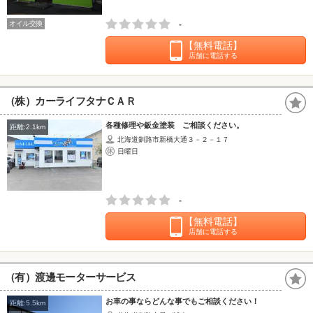
オイル交換
-
【無料電話】
店舗に電話する
（株）カーライフタナＣＡＲ
各種修理や鈑金塗装 ご相談ください。
距離:2.1km
北海道釧路市新橋大通３－２－１７
日曜日
-
【無料電話】
店舗に電話する
（有）渡邊モーターサービス
お車の事ならどんな事でもご相談ください！
距離:5.5km