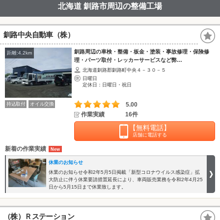
北海道 釧路市周辺の整備工場
釧路中央自動車（株）
釧路周辺の車検・整備・板金・塗装・事故修理・保険修
距離:4.2km
理・パーツ取付・レッカーサービスなど弊…
北海道釧路郡釧路町中央４－３０－５
日曜日
定休日：日曜日・祝日
持込取付
オイル交換
5.00
作業実績
16件
【無料電話】
店舗に電話する
新着の作業実績
休業のお知らせ
休業のお知らせ令和2年5月5日掲載「新型コロナウイルス感染症」拡
大防止に伴う休業要請措置延長により、車両販売業務を令和2年4月25
日から5月15日まで休業致します。
（株）Ｒステーション