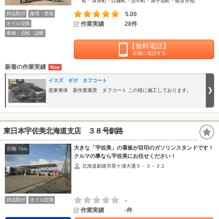
町・厚岸町・白糠町・浜中町・弟子屈町・根室市他
持込取付
修理・塗装
5.00
オイル交換
作業実績
28件
車検・点検・診断
【無料電話】
店舗に電話する
新着の作業実績
イスズ ギガ タフコート
道東車体 新作業風景 タフコート この様に施工しております。
東日本宇佐美北海道支店 ３８号釧路
大きな「宇佐美」の看板が目印のガソリンスタンドです！
距離:7km
クルマの事なら宇佐美にお任せください！
北海道釧路市星ケ浦大通５－３－３２
持込取付
オイル交換
-
作業実績
-件