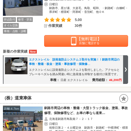
日曜日
釧路市、星が浦、大楽毛、鳥取、昭和、・釧路町・白糠町・
厚岸町・標茶町・阿寒町・音別町、他ＯＫ
持込取付
修理・塗装
5.00
オイル交換
作業実績
30件
車検・点検・診断
【無料電話】
店舗に電話する
新着の作業実績
エクストレイル 誤発進防止システム２取付を実施！！釧路市周辺の
車検・整備・板金・塗装・事故修理・保険修…
エクストレイルに誤発進防止システム２を取付しました。アクセルと
ブレーキペダルを踏み間違い時に急発進を抑制する後付け装置です。
車種：
費用総額：
日産 エクストレイル
46,200円
（株）道東車体
釧路市周辺の車検・整備・大型トラック板金、塗装、事故
距離:4.7km
修理、保険修理など、お車の事なら道東…
北海道釧路市鳥取南７－２－１７
日曜日
祝祭日第２・４土曜定休 釧路市・釧路町・中標津町・標茶