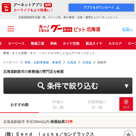
グーネットアプリ
無料
アプリをダウンロード
カーライフをより快適に！
北海道釧路市店舗一覧。1ページ目。車の車検・点検・修理ならグーネットピット
北海道
全国へ
取
カーリース
整備工場
車検
タイヤ交換
新品タイヤ
カタログ
ロー
車検・オイル交換・キズ・ヘコミクルマのことならグーネットピット
中古車TOP
車検・自動車整備・車修理
北海道
北海道
釧路市
北海道釧路市の車整備の専門店を検索
評価の
作業実績が
おすすめ順
高い順
多い順
北海道釧路市 半径30km以内
検索結果
31件
（株）Ｓｅｎｄ ｌｕｃｋｓ／センドラックス