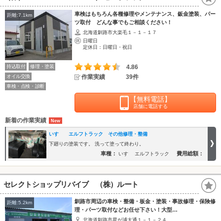
車検はもちろん各種修理やメンテナンス、鈑金塗装、パー
距離:7.1km
ツ取付 どんな事でもご相談ください！
北海道釧路市大楽毛１－１－１７
日曜日
定休日：日曜日・祝日
持込取付
修理・塗装
4.86
オイル交換
作業実績
39件
車検・点検・診断
【無料電話】
店舗に電話する
新着の作業実績
いすゞ エルフトラック その他修理・整備
下廻りの塗装です。 洗って塗って終わり。
車種：
費用総額：
いすゞ エルフトラック
セレクトショップリバイブ （株）ルート
釧路市周辺の車検・整備・板金・塗装・事故修理・保険修
距離:5.2km
理・パーツ取付などお任せ下さい！大型…
北海道釧路市星が浦大通１－１－２４