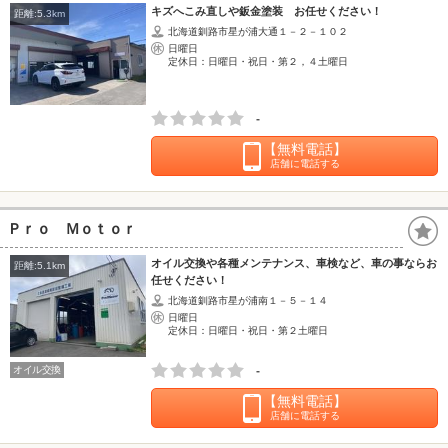
キズへこみ直しや鈑金塗装 お任せください！
距離:5.3km
北海道釧路市星が浦大通１－２－１０２
日曜日
定休日：日曜日・祝日・第２，４土曜日
-
【無料電話】
店舗に電話する
Ｐｒｏ Ｍｏｔｏｒ
オイル交換や各種メンテナンス、車検など、車の事ならお
距離:5.1km
任せください！
北海道釧路市星が浦南１－５－１４
日曜日
定休日：日曜日・祝日・第２土曜日
オイル交換
-
【無料電話】
店舗に電話する