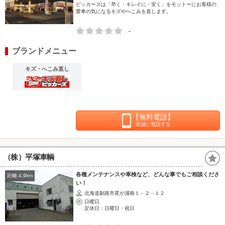
ピッカーズは「早く・キレイに・安く」をモットーにお客様の
愛車の気になるキズやへこみを直します。
-
ブランドメニュー
キズ・へこみ直し
【無料電話】
店舗に電話する
（株）平塚車輌
各種メンテナンスや車検など、どんな事でもご相談くださ
距離:4.9km
い！
北海道釧路市星が浦南１－２－１２
日曜日
定休日：日曜日・祝日