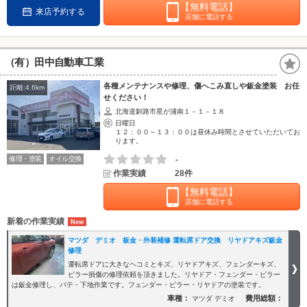
【無料電話】
来店予約する
店舗に電話する
（有）田中自動車工業
各種メンテナンスや修理、傷へこみ直しや鈑金塗装 お任
距離:4.6km
せください！
北海道釧路市星が浦南１－１－１８
日曜日
１２：００～１３：００は昼休み時間とさせていただいてお
ります。
修理・塗装
オイル交換
-
作業実績
28件
【無料電話】
店舗に電話する
新着の作業実績
マツダ デミオ 板金・外装補修 運転席ドア交換 リヤドアキズ鈑金
修理
運転席ドアに大きなヘコミとキズ、リヤドアキズ、フェンダーキズ、
ピラー損傷の修理依頼を頂きました。リヤドア・フェンダー・ピラー
は鈑金修理し、パテ・下地作業です。フェンダー・ピラー・リヤドアの塗装です。
車種：
費用総額：
マツダ デミオ