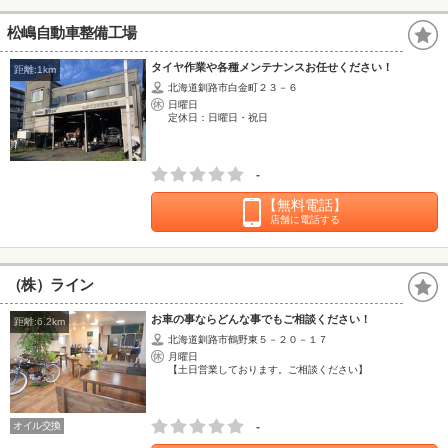
松嶋自動車整備工場
タイヤ作業や各種メンテナンスお任せください！
距離:1km
北海道釧路市白金町２３－６
日曜日
定休日：日曜日・祝日
-
【無料電話】
店舗に電話する
（株）ライン
お車の事ならどんな事でもご相談ください！
距離:6.2km
北海道釧路市鶴野東５－２０－１７
月曜日
【土日営業しております。ご相談ください】
オイル交換
-