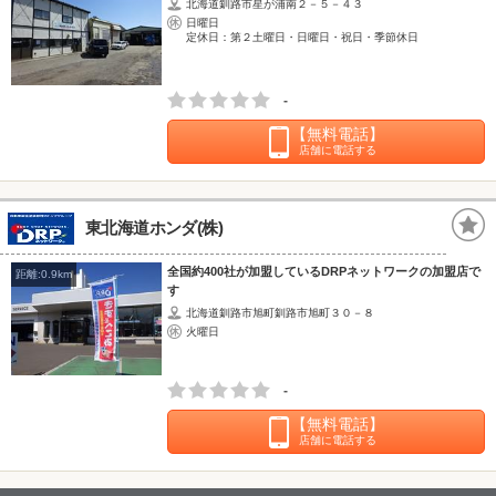
北海道釧路市星が浦南２－５－４３
日曜日
定休日：第２土曜日・日曜日・祝日・季節休日
-
【無料電話】
店舗に電話する
東北海道ホンダ(株)
全国約400社が加盟しているDRPネットワークの加盟店で
距離:0.9km
す
北海道釧路市旭町釧路市旭町３０－８
火曜日
-
【無料電話】
店舗に電話する