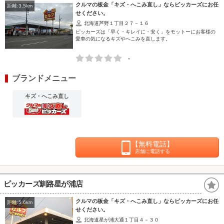
クルマの板金「キズ・へこみ直し」ならピッカーズにお任
距離:3.5km
せください。
北海道芦野１丁目２７－１６
ピッカーズは「早く・キレイに・安く」をモットーにお客様の
愛車の気になるキズやへこみを直します。
-
ブランドメニュー
キズ・へこみ直し
【無料電話】
店舗に電話する
ピッカーズ釧路星が浦店
クルマの板金「キズ・へこみ直し」ならピッカーズにお任
距離:5.6km
せください。
北海道星が浦大通１丁目４－３０