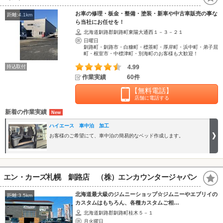
お車の修理・板金・整備・塗装・新車や中古車販売の事な
距離:4.1km
ら当社にお任せを！
北海道釧路郡釧路町東陽大通西１－３－２１
日曜日
釧路町・釧路市・白糠町・標茶町・厚岸町・浜中町・弟子屈
町・根室市・中標津町・別海町のお客様も大歓迎！
持込取付
4.99
作業実績
60件
【無料電話】
店舗に電話する
新着の作業実績
ハイエース 車中泊 加工
お客様のご希望にて、車中泊の簡易的なベッド作成します。
エン・カーズ札幌 釧路店 （株）エンカウンタージャパン
北海道最大級のジムニーショップ☆ジムニーやエブリイの
距離:3.5km
カスタムはもちろん、各種カスタムご相…
北海道釧路郡釧路町桂木５－１
月火曜日