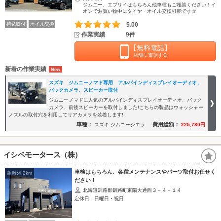
ジムニー、エブリイはもちろん他車種もご相談ください！イ
オンでお買い物中にタイヤ・オイル交換可能です☆
持込取付
オイル交換
5.00
作業実績
9件
【無料電話】
店舗に電話する
新着の作業実績
スズキ ジムニーノマド専用 アルパインディスプレイオーディオ、
バックカメラ、スピーカー取付
ジムニーノマドに人気のアルパインディスプレイオーディオ、バック
カメラ、前後スピーカーを取付しました!こちらの製品はウォッシャー
ノズルの取付穴を利用してリアカメラを装着します!
車種：
費用総額：
スズキ ジムニーシエラ
225,780円
イシベモータース（株）
車検はもちろん、各種メンテナンスやパーツ取付お任せく
距離:4.2km
ださい！
北海道釧路郡釧路町東陽大通西３－４－１４
定休日：日曜日・祝日