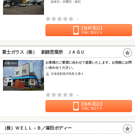
定休日：日曜日・祝日
-
【無料電話】
店舗に電話する
富士ガラス（株） 釧路営業所 ＪＡＧＵ
お客様のご要望に合わせて提案いたします。お気軽にお問
距離:4km
い合わせください。
北海道釧路市鳥取大通４
-
【無料電話】
店舗に電話する
（株）ＷＥＬＬ－Ｂ／塚田ボディー