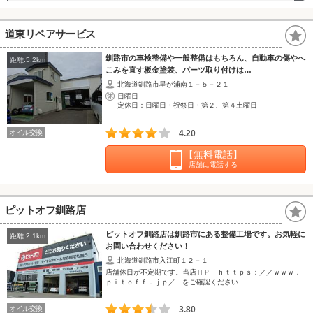
道東リペアサービス
釧路市の車検整備や一般整備はもちろん、自動車の傷やへ
距離:5.2km
こみを直す板金塗装、パーツ取り付けは…
北海道釧路市星が浦南１－５－２１
日曜日
定休日：日曜日・祝祭日・第２、第４土曜日
オイル交換
4.20
【無料電話】
店舗に電話する
ピットオフ釧路店
ピットオフ釧路店は釧路市にある整備工場です。お気軽に
距離:2.1km
お問い合わせください！
北海道釧路市入江町１２－１
店舗休日が不定期です。当店ＨＰ ｈｔｔｐｓ：／／ｗｗｗ．
ｐｉｔｏｆｆ．ｊｐ／ をご確認ください
オイル交換
3.80