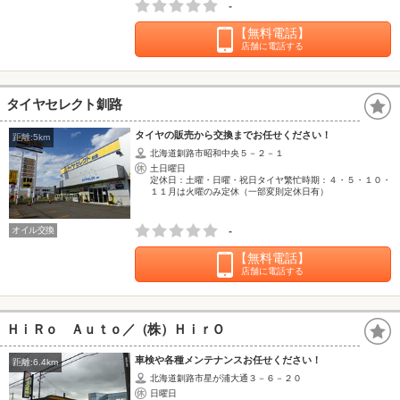
-
【無料電話】
店舗に電話する
タイヤセレクト釧路
タイヤの販売から交換までお任せください！
距離:5km
北海道釧路市昭和中央５－２－１
土日曜日
定休日：土曜・日曜・祝日タイヤ繁忙時期：４・５・１０・
１１月は火曜のみ定休（一部変則定休日有）
オイル交換
-
【無料電話】
店舗に電話する
ＨｉＲｏ Ａｕｔｏ／（株）ＨｉｒＯ
車検や各種メンテナンスお任せください！
距離:6.4km
北海道釧路市星が浦大通３－６－２０
日曜日