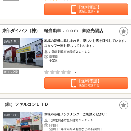
【無料電話】
店舗に電話する
東部ダイハツ（株） 軽自動車．ｃｏｍ 釧路光陽店
地域の皆様に親しまれる、楽しいお店を目指しています。
距離:2.3km
スタッフ一同お待ちしております。
北海道釧路市光陽町２１－１２
日曜日
不定休
オイル交換
-
【無料電話】
店舗に電話する
（株）ファルコンＬＴＤ
車検や各種メンテナンス ご相談ください！
距離:5.8km
北海道釧路市星が浦南２－７－９
日曜日
定休日：年末年始やお盆などの季節休日