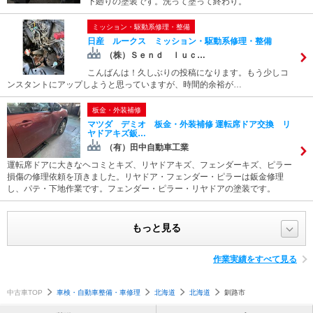
下廻りの塗装です。洗って塗って終わり。
ミッション・駆動系修理・整備
日産 ルークス ミッション・駆動系修理・整備
（株）Ｓｅｎｄ ｌｕｃ…
こんばんは！久しぶりの投稿になります。もう少しコ
ンスタントにアップしようと思っていますが、時間的余裕が…
板金・外装補修
マツダ デミオ 板金・外装補修 運転席ドア交換 リ
ヤドアキズ鈑…
（有）田中自動車工業
運転席ドアに大きなヘコミとキズ、リヤドアキズ、フェンダーキズ、ピラー
損傷の修理依頼を頂きました。リヤドア・フェンダー・ピラーは鈑金修理
し、パテ・下地作業です。フェンダー・ピラー・リヤドアの塗装です。
もっと見る
作業実績をすべて見る
中古車TOP
車検・自動車整備・車修理
北海道
北海道
釧路市