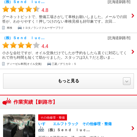
（株）Ｓｅｎｄ ｌｕｃ…
[北海道釧路市]
4.8
グーネットピットで、整備工場さがして車検お願いしました。メールでの回
答が、わかりやすく！押しつけのない車検見積も好印象です。次回…
車検
トヨタ／ランドクルーザープラド
（株）Ｓｅｎｄ ｌｕｃ…
[北海道釧路市]
4.4
小さな会社ですが、オイル交換だけでしたが予約をしたら直ぐに対応してく
れて待ち時間も短くて助かりました。スタッフは3人？だと思いま…
ディーゼル車用(オイル交換)
三菱／デリカＤ：５
もっと見る
作業実績【釧路市】
その他修理・整備
いすゞ エルフトラック その他修理・整備
（株）Ｓｅｎｄ ｌｕｃ…