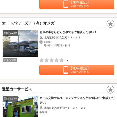
【無料電話】
店舗に電話する
オートパワーズ／（有）オメガ
お車の事ならどんな事でもご相談ください！
距離:2.2km
北海道釧路市入江町１３－１３
日曜日
定休日：日曜日・祝日
オイル交換
-
【無料電話】
店舗に電話する
進星カーサービス
オイル交換や車検、メンテナンスなどお気軽にご相談くだ
距離:4.9km
さい。
北海道釧路市昭和南５－３４－２８
不定休