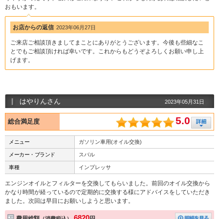
おもいます。
お店からの返信
2023年06月27日
ご来店ご相談頂きましてまことにありがとうございます。今後も些細なこ
とでもご相談頂ければ幸いです。これからもどうぞよろしくお願い申し上
げます。
はやりんさん
2023年05月31日
5.0
総合満足度
メニュー
ガソリン車用(オイル交換)
メーカー・ブランド
スバル
車種
インプレッサ
エンジンオイルとフィルターを交換してもらいました。前回のオイル交換から
かなり時間が経っているので定期的に交換する様にアドバイスをしていただき
ました。次回は早目にお願いしようと思います。
6820
費用総額
円
（消費税込）