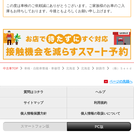
この度は車検のご依頼誠にありがとうございます。ご家族様のお車のご入
庫もお待ちしております。今後ともよろしくお願い申し上げます。
中古車TOP
車検・自動車整備・車修理
北海道
北海道
釧路市
（株）Ｓｅｎｄ
ページの先頭へ
質問はコチラ
ヘルプ
サイトマップ
利用規約
個人情報保護方針
個人情報の取扱いについて
スマートフォン版
PC版