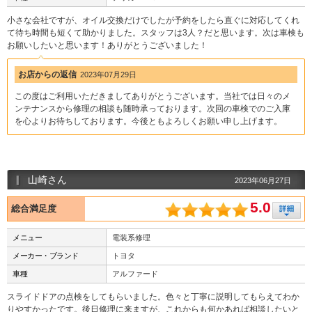
小さな会社ですが、オイル交換だけでしたが予約をしたら直ぐに対応してくれ
て待ち時間も短くて助かりました。スタッフは3人？だと思います。次は車検も
お願いしたいと思います！ありがとうございました！
お店からの返信
2023年07月29日
この度はご利用いただきましてありがとうございます。当社では日々のメ
ンテナンスから修理の相談も随時承っております。次回の車検でのご入庫
を心よりお待ちしております。今後ともよろしくお願い申し上げます。
山崎さん
2023年06月27日
5.0
総合満足度
メニュー
電装系修理
メーカー・ブランド
トヨタ
車種
アルファード
スライドドアの点検をしてもらいました。色々と丁寧に説明してもらえてわか
りやすかったです。後日修理に来ますが、これからも何かあれば相談したいと