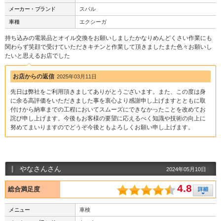
メーカー・ブランド
スバル
車種
エクシーガ
持ち込みの電装品とオイル交換をお願いしましたかなりめんどくさい作業にも
関わらず笑顔で受けていただきキチンと作業して頂きましたまた色々お願いし
たいと思えるお店でした
お店からの返信
2025年03月11日
先日は弊社をご利用頂きましてありがとうございます。また、この度は身
に余る高評価をいただきました事を衷心より感謝申し上げますとともに取
付けから納車までの工程においてスムーズにできなかったことを改めてお
詫び申し上げます。今後もお客様の要望に応えるべく知識や技術の向上に
努めてまいりますのでどうぞ今後ともよろしくお願い申し上げます。
やなさんさん
2024年05月10日
4.8
総合満足度
メニュー
車検