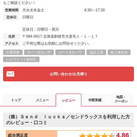
もご相談ください！
月火水木金土
8:30～17:30
営業時間
日曜日
定休日
定休日：日曜日・祝日
〒084-0917
北海道釧路市大楽毛１－１－１７
住所
ご不明な際はお気軽にお問合せください。
アクセス
土曜営業
ローン支払い可
カード支払い可
認証工場
輸入車歓迎
ハイブリッド車対応
お問い合わせ/お見積り
地図・
トップ
メニュー
作業実績
レビュー
クーポン
（株）Ｓｅｎｄ ｌｕｃｋｓ／センドラックスを利用した方
のレビュー・口コミ
4.86
総合満足度