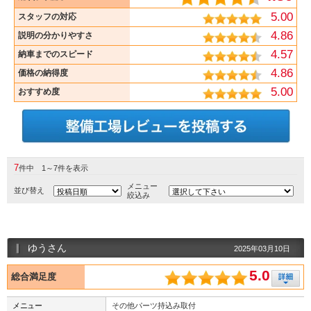
5.00
スタッフの対応
4.86
説明の分かりやすさ
4.57
納車までのスピード
4.86
価格の納得度
5.00
おすすめ度
7
件中 1～7件を表示
メニュー
並び替え
絞込み
ゆうさん
2025年03月10日
5.0
総合満足度
メニュー
その他パーツ持込み取付