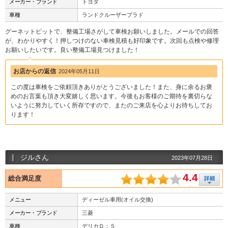
メーカー・ブランド
トヨタ
車種
ランドクルーザープラド
グーネットピットで、整備工場さがして車検お願いしました。メールでの回答
が、わかりやすく！押しつけのない車検見積も好印象です。次回も点検や修理
お願いしたいです。良い整備工場見つけました！
お店からの返信
2024年05月11日
この度は車検をご依頼頂きありがとうございました！また、身に余るお褒
めのお言葉も頂き大変嬉しく思います。今後もお客様のご期待を裏切らな
いように努力していく所存ですので、またのご来店を心よりお待ちしてお
ります！
ジルさん
2023年07月28日
4.4
総合満足度
メニュー
ディーゼル車用(オイル交換)
メーカー・ブランド
三菱
車種
デリカＤ：５