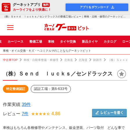
グーネットアプリ
無料
アプリをダウンロード
カーライフをより快適に！
（株）Ｓｅｎｄ ｌｕｃｋｓ／センドラックスの整備工場レビュー｜車検・点検・修理のグーネットピット
取
カーリース
整備工場
車検
タイヤ交換
新品タイヤ
カタログ
ロー
車検・オイル交換・キズ・ヘコミクルマのことならグーネットピット
中古車TOP
車検・自動車整備・車修理
北海道
北海道
釧路市
（株）Ｓｅｎｄ
（株）Ｓｅｎｄ ｌｕｃｋｓ／センドラックス
認証工場：第6-633号
特定整備認証
作業実績
39件
レビュー
7件
4.86
車検はもちろん各種修理やメンテナンス、鈑金塗装、パーツ取付 どんな事で