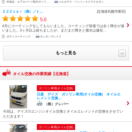
外装品・エアロパーツ取付ガソリ...
メルセデス・ベンツ／Ａクラスセダン
２２２ｃａｒ（株）／ト…
[北海道札幌市東区]
5.0
4月にコーティングをしてもらいました。コーティング前後では全く輝きが違
いました。3ヶ月以上経ちましたが、まだまだ輝きと撥水は健在…
ボディコーティング
ホンダ／グレイス
もっと見る
オイル交換の作業実績【北海道】
ガソリン車用(オイル交換)
日産 デイズ ガソリン車用(オイル交換) オイルエ
レメント交換…
（株）クレバー
今回は、デイズのエンジンオイル交換とオイルエレメントの交換をさせてい
ただきます！
ガソリン車用(オイル交換)