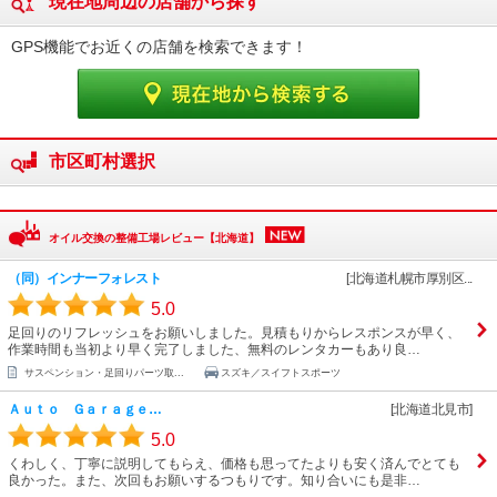
現在地周辺の店舗から探す
GPS機能でお近くの店舗を検索できます！
市区町村選択
オイル交換の整備工場レビュー【北海道】
（同）インナーフォレスト
[北海道札幌市厚別区...
5.0
足回りのリフレッシュをお願いしました。見積もりからレスポンスが早く、
作業時間も当初より早く完了しました、無料のレンタカーもあり良…
サスペンション・足回りパーツ取...
スズキ／スイフトスポーツ
Ａｕｔｏ Ｇａｒａｇｅ…
[北海道北見市]
5.0
くわしく、丁寧に説明してもらえ、価格も思ってたよりも安く済んでとても
良かった。また、次回もお願いするつもりです。知り合いにも是非…