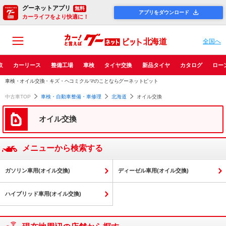
グーネットアプリ
無料
アプリをダウンロード
カーライフをより快適に！
北海道
全国へ
取
カーリース
整備工場
車検
タイヤ交換
新品タイヤ
カタログ
ロー
車検・オイル交換・キズ・ヘコミクルマのことならグーネットピット
中古車TOP
車検・自動車整備・車修理
北海道
オイル交換
オイル交換
メニューから検索する
ガソリン車用(オイル交換)
ディーゼル車用(オイル交換)
ハイブリッド車用(オイル交換)