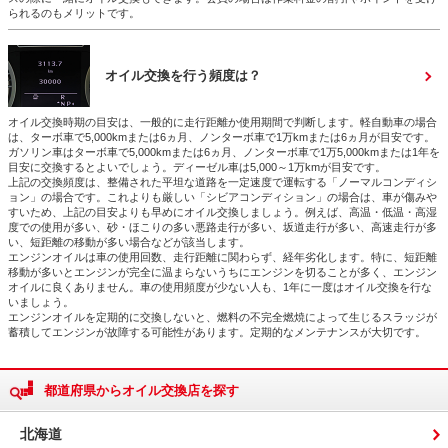
られるのもメリットです。
オイル交換を行う頻度は？
オイル交換時期の目安は、一般的に走行距離か使用期間で判断します。軽自動車の場合
は、ターボ車で5,000kmまたは6ヵ月、ノンターボ車で1万kmまたは6ヵ月が目安です。
ガソリン車はターボ車で5,000kmまたは6ヵ月、ノンターボ車で1万5,000kmまたは1年を
目安に交換するとよいでしょう。ディーゼル車は5,000～1万kmが目安です。
上記の交換頻度は、整備された平坦な道路を一定速度で運転する「ノーマルコンディシ
ョン」の場合です。これよりも厳しい「シビアコンディション」の場合は、車が傷みや
すいため、上記の目安よりも早めにオイル交換しましょう。例えば、高温・低温・高湿
度での使用が多い、砂・ほこりの多い悪路走行が多い、坂道走行が多い、高速走行が多
い、短距離の移動が多い場合などが該当します。
エンジンオイルは車の使用回数、走行距離に関わらず、経年劣化します。特に、短距離
移動が多いとエンジンが完全に温まらないうちにエンジンを切ることが多く、エンジン
オイルに良くありません。車の使用頻度が少ない人も、1年に一度はオイル交換を行な
いましょう。
エンジンオイルを定期的に交換しないと、燃料の不完全燃焼によって生じるスラッジが
蓄積してエンジンが故障する可能性があります。定期的なメンテナンスが大切です。
都道府県からオイル交換店を探す
北海道