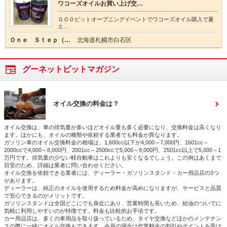
ワコーズオイルお買い上げ交…
ＧＯＯピットオープニングイベントでワコーズオイル購入で夏
エ…
Ｏｎｅ Ｓｔｅｐ（…
北海道札幌市白石区
グーネットピットマガジン
オイル交換の料金は？
オイル交換は、車の排気量が多いほどオイル量も多く必要になり、交換料金は高くなり
ます。ほかにも、オイルの種類や依頼する業者でも料金が異なります。
ガソリン車のオイル交換料金の相場は、1,600cc以下が4,000～7,000円、1601cc～
2000ccで4,000～8,000円、2001cc～2500ccで5,000～9,000円、2501cc以上で5,000～1
万円です。排気量の少ない軽自動車はこれよりも安くなるでしょう。この例はあくまで
目安のため、詳細は業者に問い合わせください。
オイル交換を依頼できる業者には、ディーラー・ガソリンスタンド・カー用品店の3つ
があります。
ディーラーは、純正のオイルを使用するため料金が高めになりますが、サービスと品質
で安心できるのがメリットです。
ガソリンスタンドは全国どこにでも身近にあり、営業時間も長いため、給油のついでに
気軽に利用しやすいのが特徴です。料金も比較的お手頃です。
カー用品店は、多くの車用品を取り扱っているため、タイヤ交換などほかのメンテナン
スの際に一緒にオイル交換もできます。会員の場合は作業料金の割引やポイントを受け