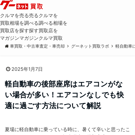
クルマを売る
売る
クルマを
買取相場を調べる
調べる
相場を
買取店を探す
探す
買取店を
マガジン
マガジン
クルマ買取
車買取・中古車査定・車売却
グーネット買取ラボ
軽自動車
2025年1月7日
軽自動車の後部座席はエアコンがな
い場合が多い！エアコンなしでも快
適に過ごす方法について解説
夏場に軽自動車に乗っている時に、暑くて辛いと思ったこ