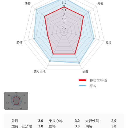
投稿者評価
平均
外観
3.0
乗り心地
3.0
走行性能
2.0
燃費・経済性
3.0
価格
3.0
内装
3.0