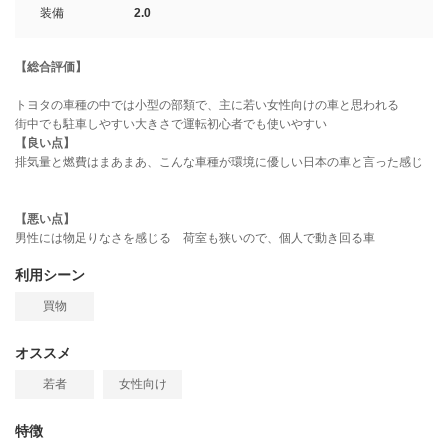
装備
2.0
【総合評価】
トヨタの車種の中では小型の部類で、主に若い女性向けの車と思われる
街中でも駐車しやすい大きさで運転初心者でも使いやすい
【良い点】
排気量と燃費はまあまあ、こんな車種が環境に優しい日本の車と言った感じ
【悪い点】
男性には物足りなさを感じる 荷室も狭いので、個人で動き回る車
利用シーン
買物
オススメ
若者
女性向け
特徴