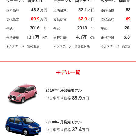
ッケージＳ 純正ＳＤナ
ッケージＳ 純正ナビ
ッケージ 禁煙車 
ビ バックカメラ 衝突
バックカメラ ＥＴＣ
軽減装置 純正ＳＤ
48.8
52.1
58.9
万円
万円
被害軽減システム 禁煙
車両価格
スマートキー 衝突軽減
車両価格
ビ バックモニター
車両価格
車 ドラレコ スマート
システム 禁煙車 オー
マートキー Ｂｌｕ
59.9
62.9
69.9
万円
万円
支払総額
支払総額
支払総額
キー ビルトインＥＴ
トエアコン オートライ
ｏｏｔｈ再生 フル
Ｃ 車線逸脱警報 オー
ト Ｂｌｕｅｔｏｏｔｈ
グ 純正１４インチ
2016
2018
2016
年
年
年式
年式
年式
トライト オートエアコ
ミ アイドリングス
ン Ｂｌｕｅｔｏｏｔ
プ ＬＥＤヘッドラ
13.1万
4.1万
6.8万
km
km
走行距離
走行距離
走行距離
ｈ ＣＤ フルセグ Ｌ
ト 電動格納ミラー
ＥＤフォグ
ネクステージ 宮崎北店
ネクステージ 博多板付店
ネクステージ 高知店
モデル一覧
2016年4月発売モデル
89.9
中古車平均価格
万円
2010年2月発売モデル
37.4
中古車平均価格
万円