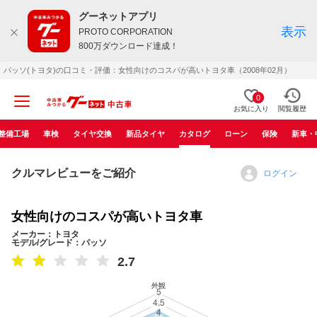
グーネットアプリ
表示
PROTO CORPORATION
800万ダウンロード達成！
パッソ(トヨタ)の口コミ・評価：女性向けのコスパが高いトヨタ車（2008年02月）
0
お気に入り
閲覧履歴
整備工場
車検
タイヤ交換
新品タイヤ
カタログ
ローン
保険
新車・
クルマレビューをご紹介
ログイン
女性向けのコスパが高いトヨタ車
メーカー：トヨタ
モデル/グレード：パッソ
2.7