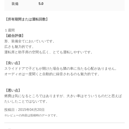
装備
5.0
【所有期間または運転回数】
１週間
【総合評価】
形、装備全てにおいていいです。
広さも魅力的です。
運転席と助手席の空間も広く、とても運転しやすいです。
【良い点】
スライドドアで子どもが開けた場合も隣の車に当たる心配がありません。
オーディオは一度聞くと自動的に録音されるのも魅力的です。
【悪い点】
燃費は気になるところではありますが、大きい車はそういうものだと思えば
たいしたことではないです。
投稿日：2015年04月20日
※レビューの内容は投稿時のデータです。