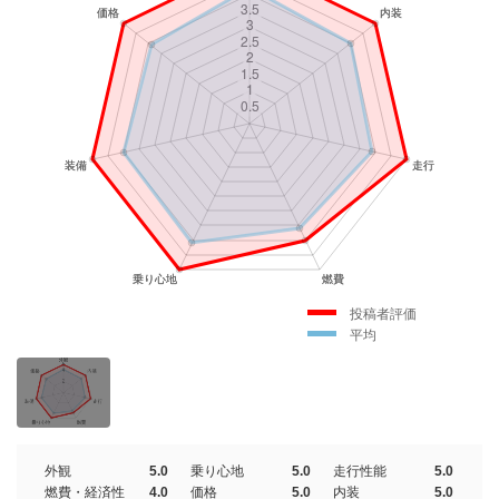
投稿者評価
平均
外観
5.0
乗り心地
5.0
走行性能
5.0
燃費・経済性
4.0
価格
5.0
内装
5.0