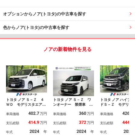
オプションからノア(トヨタ)の中古車を探す
色からノア(トヨタ)の中古車を探す
ノアの新着物件を見る
トヨタ ノア Ｓ－Ｚ ４
トヨタ ノア Ｓ－Ｚ ワ
トヨタ ノア ハイブリ
ＷＤ モデリスタエア
ンオーナー 禁煙車 ト
ドＳ－Ｚ モデリス
ロ セーフティセンス
ヨタ認定中古車 コネク
アロ モデリスタア
402.7
360
426.9
万円
万円
純正１０．５インチナ
車両価格
ティッドナビ パノラミ
車両価格
ミ 快適利便ＰＫＧ
車両価格
ビ １３．２型後席ディ
ックビューモニター パ
ィスプレイオーディ
414.9
372
444.4
万円
万円
支払総額
支払総額
支払総額
スプレイ ディスプレイ
ワーバックドア 前後ド
ラス パノラミック
オーディオ＋ 寒冷地仕
ライブレコーダー 衝突
ー アドバンスドパ
2024
2024
2023
年
年
年式
年式
年式
様 両側パワスラ バッ
軽減ブレーキ アクセル
ク ブラインドスポ