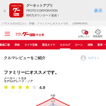
グーネットアプリ
表示
PROTO CORPORATION
800万ダウンロード達成！
ノア(トヨタ)の口コミ・評価：ファミリーにオススメです。（2009年04月）
0
お気に入り
閲覧履歴
整備工場
車検
タイヤ交換
新品タイヤ
カタログ
ローン
保険
新車・
クルマレビューをご紹介
ログイン
ファミリーにオススメです。
メーカー：トヨタ
モデル/グレード：ノア
4.9