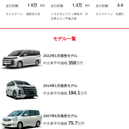
クカメラ レークル Ｌ
踏み間違い防止装置
ト セーフティセ
1.9万
1.3万
3.4万
km
km
走行距離
走行距離
走行距離
ＥＤ 純正１６インチＡ
コーナーセンサー 
Ｗ
トヒーター
ネクステージ 函館北斗店
トヨタモビリティ神奈川 中
ネクステージ 札幌手稲
古車タウン平塚大神
モデル一覧
2022年1月発売モデル
358
中古車平均価格
万円
2014年1月発売モデル
194.1
中古車平均価格
万円
2007年6月発売モデル
75.7
中古車平均価格
万円