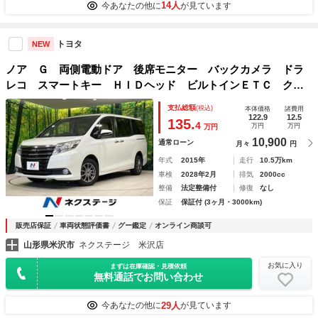
14人
今あなたの他に
が見ています
トヨタ
NEW
ノア Ｇ 両側電動ドア 後席モニター バックカメラ ドラ
レコ スマートキー ＨＩＤヘッド ビルトインＥＴＣ クル
コン オートライト オートエアコン Ｂｌｕｅｔｏｏｔｈ
支払総額
(税込)
本体価格
諸費用
ＣＤ ＤＶＤ再生 フルセグ
122.9
12.5
135.
4
万円
万円
万円
10,900
通常ローン
月々
円
年式
2015年
走行
10.5万km
車検
2028年2月
排気
2000cc
整備
法定整備付
修復
なし
保証
保証付 (3ヶ月・3000km)
販売店保証
車両状態評価書
グー鑑定
オンライン商談可
山形県米沢市
ネクステージ 米沢店
お気に入り
まずは在庫確認・見積依頼
無料通話でお問い合わせ
29人
今あなたの他に
が見ています