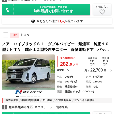
お気に入り
まずは在庫確認・見積依頼
無料通話でお問い合わせ
11人
今あなたの他に
が見ています
トヨタ
UP
ノア ハイブリッドＳｉ ダブルバイビー 禁煙車 純正１０
型ナビＴＶ 純正１２型後席モニター 両側電動ドア バック
カメラ セーフティセンス クルーズコントロール 半革シー
支払総額
(税込)
本体価格
諸費用
ト シートヒーター 後席オートエアコン ＥＴＣ 前後個別
271
11.9
282.
9
万円
万円
万円
再生 ＤＶＤ再生
22,700
通常ローン
月々
円
年式
2018年
走行
5.5万km
車検
2027年3月
排気
1800cc
整備
法定整備付
修復
なし
保証
保証付 (3ヶ月・3000km)
販売店保証
車両状態評価書
グー鑑定
OBD診断済み
オンライン商談可
熊本県熊本市東区
ネクステージ 熊本東店