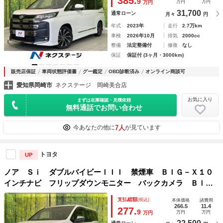
385.
9
万円
万円
万円
31,700
通常ローン
月々
円
年式
2023年
走行
2.7万km
車検
2026年10月
排気
2000cc
整備
法定整備付
修復
なし
保証
保証付 (3ヶ月・3000km)
販売店保証
車両状態評価書
グー鑑定
OBD診断済み
オンライン商談可
愛知県岡崎市
ネクステージ 岡崎美合店
お気に入り
まずは在庫確認・見積依頼
無料通話でお問い合わせ
7人
今あなたの他に
が見ています
トヨタ
UP
ノア Ｓｉ ダブルバイビーＩＩＩ 禁煙車 ＢＩＧ－Ｘ１０
インチナビ フリップダウンモニター バックカメラ Ｂｌｕ
ｅｔｏｏｔｈ接続 ＥＴＣ 両側電動スライドドア 衝突軽減
支払総額
(税込)
本体価格
諸費用
システム レーンアシスト クリアランスソナー クルコン
266.5
11.4
277.
9
万円
万円
万円
７人乗り