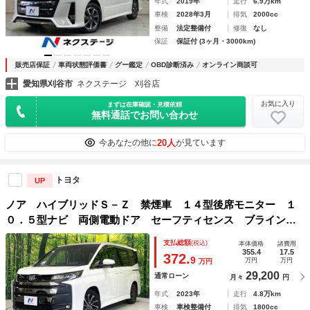
年式
2019年
走行
6.9万km
車検
2028年3月
排気
2000cc
整備
法定整備付
修復
なし
保証
保証付 (3ヶ月・3000km)
販売店保証
車両状態評価書
グー鑑定
OBD診断済み
オンライン商談可
愛知県刈谷市
ネクステージ 刈谷店
お気に入り
まずは在庫確認・見積依頼
無料通話でお問い合わせ
20人
今あなたの他に
が見ています
トヨタ
UP
ノア ハイブリッドＳ－Ｚ 禁煙車 １４型後席モニター １
０．５型ナビ 両側電動ドア セーフティセンス ブラインド
スポットモニター バックカメラ ＥＴＣ ドラレコ ハーフ
支払総額
(税込)
本体価格
諸費用
レザーシート シートヒーター リアオートエアコン
355.4
17.5
372.
9
万円
万円
万円
29,200
通常ローン
月々
円
年式
2023年
走行
4.8万km
車検
車検整備付
排気
1800cc