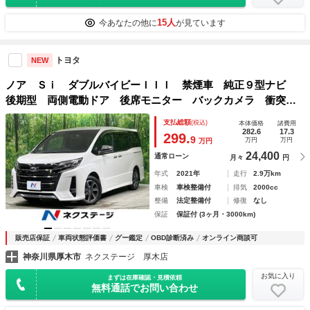
15人
今あなたの他に
が見ています
トヨタ
NEW
ノア Ｓｉ ダブルバイビーＩＩＩ 禁煙車 純正９型ナビ
後期型 両側電動ドア 後席モニター バックカメラ 衝突軽
減 コーナーセンサー ＬＥＤヘッド ＥＴＣ クルーズコン
支払総額
(税込)
本体価格
諸費用
トロール ハーフレザーシート オートハイビーム オートエ
282.6
17.3
299.
9
万円
万円
万円
アコン
24,400
通常ローン
月々
円
年式
2021年
走行
2.9万km
車検
車検整備付
排気
2000cc
整備
法定整備付
修復
なし
保証
保証付 (3ヶ月・3000km)
販売店保証
車両状態評価書
グー鑑定
OBD診断済み
オンライン商談可
神奈川県厚木市
ネクステージ 厚木店
お気に入り
まずは在庫確認・見積依頼
無料通話でお問い合わせ