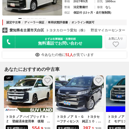
車検
2027年9月
排気
1800cc
整備
法定整備付
修復
なし
保証
保証付 (12ヶ月・走行無制限)
認定中古車
ディーラー保証
車両状態評価書
オンライン商談可
愛知県名古屋市天白区
トヨタカローラ愛知（株） 野並マイカーセンター
お気に入り
まずは在庫確認・見積依頼
無料通話でお問い合わせ
51人
今あなたの他に
が見ています
あなたにおすすめの中古車
UP
トヨタ ノア ハイブリッドＳ－
トヨタ ノア Ｓ－Ｇ トヨタセ
トヨタ ノア 
Ｚ 登録済未使用車 後期 快
ーフティセンス 純正１０．５
Ｚ モデリス
適利便ＰＫＧ 後席モニター
インチナビ フルセグＴＶ 後
グネチャーイ
554.
287.
9
1
支払総額
支払総額
支払総額
(税込)
(税込)
(税込)
万円
万円