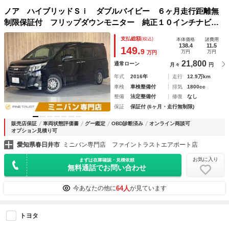
ノア ハイブリッドＳｉ ダブルバイビー ６ヶ月走行距離無
制限保証付 フリップダウンモニター 純正１０インチナビ
両側パワースライドドア トヨタセーフティセンス ＬＥＤヘ
支払総額
(税込)
本体価格
諸費用
ッドライト 禁煙車 クルーズコントロール ＥＴＣ ハーフ
138.4
11.5
149.
9
万円
万円
万円
レザーシート
21,800
通常ローン
月々
円
年式
2016年
走行
12.9万km
車検
車検整備付
排気
1800cc
整備
法定整備付
修復
なし
保証
保証付 (6ヶ月・走行無制限)
販売店保証
車両状態評価書
グー鑑定
OBD診断済み
オンライン商談可
オプション見積り可
愛知県春日井市
ミニバン専門店 ファイントラストエアポート店
お気に入り
まずは在庫確認・見積依頼
無料通話でお問い合わせ
64人
今あなたの他に
が見ています
トヨタ