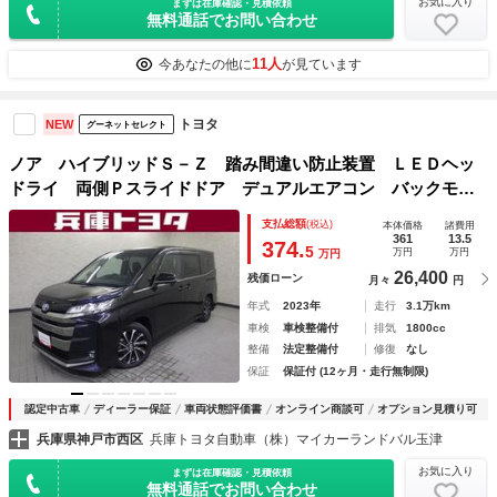
お気に入り
まずは在庫確認・見積依頼
無料通話でお問い合わせ
11人
今あなたの他に
が見ています
トヨタ
NEW
グーネットセレクト
ノア ハイブリッドＳ－Ｚ 踏み間違い防止装置 ＬＥＤヘッ
ドライ 両側Ｐスライドドア デュアルエアコン バックモニ
タ ワンオーナー車 横滑り防止 スマートエントリー ＥＴ
支払総額
(税込)
本体価格
諸費用
Ｃ付き メモリナビ ３列シート ナビ＆ＴＶ エアバッグ
361
13.5
374.
5
万円
万円
万円
26,400
残価ローン
月々
円
年式
2023年
走行
3.1万km
車検
車検整備付
排気
1800cc
整備
法定整備付
修復
なし
保証
保証付 (12ヶ月・走行無制限)
認定中古車
ディーラー保証
車両状態評価書
オンライン商談可
オプション見積り可
兵庫県神戸市西区
兵庫トヨタ自動車（株）マイカーランドバル玉津
お気に入り
まずは在庫確認・見積依頼
無料通話でお問い合わせ