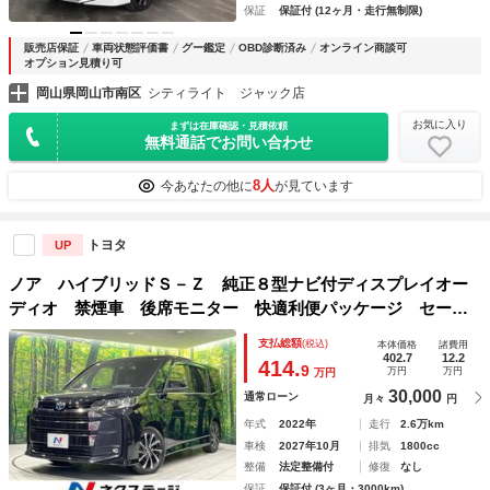
保証
保証付 (12ヶ月・走行無制限)
販売店保証
車両状態評価書
グー鑑定
OBD診断済み
オンライン商談可
オプション見積り可
岡山県岡山市南区
シティライト ジャック店
お気に入り
まずは在庫確認・見積依頼
無料通話でお問い合わせ
8人
今あなたの他に
が見ています
トヨタ
UP
ノア ハイブリッドＳ－Ｚ 純正８型ナビ付ディスプレイオー
ディオ 禁煙車 後席モニター 快適利便パッケージ セーフ
ティセンス 両側電動スライドドア パノラミックビューモニ
支払総額
(税込)
本体価格
諸費用
ター ＥＴＣ２．０ ドライブレコーダー 盗難防止システム
402.7
12.2
414.
9
万円
万円
万円
30,000
通常ローン
月々
円
年式
2022年
走行
2.6万km
車検
2027年10月
排気
1800cc
整備
法定整備付
修復
なし
保証
保証付 (3ヶ月・3000km)