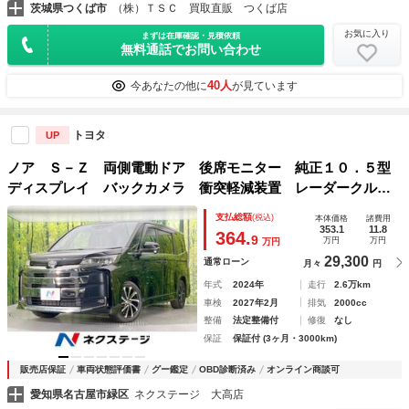
茨城県つくば市
（株）ＴＳＣ 買取直販 つくば店
お気に入り
まずは在庫確認・見積依頼
無料通話でお問い合わせ
40人
今あなたの他に
が見ています
トヨタ
UP
ノア Ｓ－Ｚ 両側電動ドア 後席モニター 純正１０．５型
ディスプレイ バックカメラ 衝突軽減装置 レーダークルー
ズ 禁煙車 コーナーセンサー スマートキー ＬＥＤヘッ
支払総額
(税込)
本体価格
諸費用
ド ＥＴＣ２．０ 純正１６インチアルミ
353.1
11.8
364.
9
万円
万円
万円
29,300
通常ローン
月々
円
年式
2024年
走行
2.6万km
車検
2027年2月
排気
2000cc
整備
法定整備付
修復
なし
保証
保証付 (3ヶ月・3000km)
販売店保証
車両状態評価書
グー鑑定
OBD診断済み
オンライン商談可
愛知県名古屋市緑区
ネクステージ 大高店