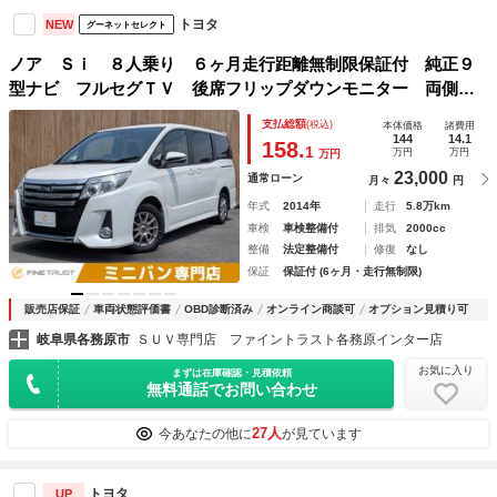
トヨタ
NEW
グーネットセレクト
ノア Ｓｉ ８人乗り ６ヶ月走行距離無制限保証付 純正９
型ナビ フルセグＴＶ 後席フリップダウンモニター 両側電
動スライドドア 禁煙車 ＥＴＣ バックカメラ Ｂｌｕｅｔ
支払総額
(税込)
本体価格
諸費用
ｏｏｔｈ ＬＥＤヘッドライト 衝撃緩和ヘッドレスト
144
14.1
158.
1
万円
万円
万円
23,000
通常ローン
月々
円
年式
2014年
走行
5.8万km
車検
車検整備付
排気
2000cc
整備
法定整備付
修復
なし
保証
保証付 (6ヶ月・走行無制限)
販売店保証
車両状態評価書
OBD診断済み
オンライン商談可
オプション見積り可
岐阜県各務原市
ＳＵＶ専門店 ファイントラスト各務原インター店
お気に入り
まずは在庫確認・見積依頼
無料通話でお問い合わせ
27人
今あなたの他に
が見ています
トヨタ
UP