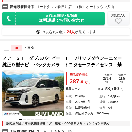
愛知県春日井市
オートタウン春日井店 （株）オートタウン犬山
お気に入り
まずは在庫確認・見積依頼
無料通話でお問い合わせ
24人
今あなたの他に
が見ています
トヨタ
UP
ノア Ｓｉ ダブルバイビーＩＩ フリップダウンモニター
純正９型ナビ バックカメラ トヨタセーフティセンス 禁煙
車 ドラレコ 両側電動ドア フルセグ Ｂｌｕｅｔｏｏｔ
支払総額
(税込)
本体価格
諸費用
ｈ ＬＥＤヘッドライト アイドリングストップ ＥＴＣ ス
276.4
11.5
287.
9
万円
万円
万円
マートキー
23,700
通常ローン
月々
円
年式
2020年
走行
4.4万km
車検
2027年1月
排気
2000cc
整備
法定整備付
修復
なし
保証
保証付 (3ヶ月・3000km)
販売店保証
車両状態評価書
グー鑑定
OBD診断済み
オンライン商談可
大阪府堺市北区
ＳＵＶ ＬＡＮＤ 堺