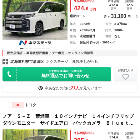
支払総額
(税込)
本体価格
諸費用
センス 禁煙車 電動リアゲート ハーフレザーシート
412.4
12.5
424.
9
万円
万円
万円
31,100
通常ローン
月々
円
年式
2023年
走行
3.3万km
車検
2028年2月
排気
1800cc
整備
法定整備付
修復
なし
保証
保証付 (3ヶ月・3000km)
販売店保証
車両状態評価書
グー鑑定
オンライン商談可
北海道札幌市清田区
ネクステージ 札幌美しが丘店
お気に入り
まずは在庫確認・見積依頼
無料通話でお問い合わせ
21人
今あなたの他に
が見ています
トヨタ
UP
ノア Ｓ－Ｚ 禁煙車 １０インチナビ １４インチフリップ
ダウンモニター サイドエアロ バックカメラ Ｂｌｕｅｔｏ
ｏｔｈ ＥＴＣ 両側パワスラ 衝突軽減システム レーダー
支払総額
(税込)
本体価格
諸費用
クルーズ レーンアシスト シートヒーター
374.4
11.5