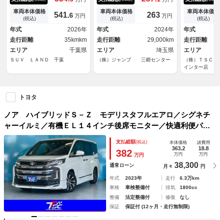
１０型ナビ 全周囲カメラ デ
席フリップダウンモニター 両
４インチ後席
ジタルインナーミラー ユニバ
側パワースライドドア アラウ
便パッケージ
車両本体価格
車両本体価格
車両本体価格
541.
263
6
万円
万円
ーサルステップ 両側電動ド
ンドビューモニター ドライブ
ビングサポー
(税込)
(税込)
(税込)
ア ブラインドスポットモニタ
レコーダー ＥＴＣ２．０ Ｂ
プレイオーデ
年式
2026年
年式
2024年
年式
ー レーダークルーズ 電動リ
ｌｕｅｔｏｏｔｈ
クター式ＬＥ
走行距離
35kmkm
走行距離
29,000km
走行距離
アゲート
ラー
エリア
千葉県
エリア
埼玉県
エリア
ＳＵＶ ＬＡＮＤ 千葉
（株）ジャンプ 三郷センター
（株）ＴＳＣ 
インター店
トヨタ
ノア ハイブリッドＳ－Ｚ モデリスタフルエアロ／シグネチ
ャーイルミ／有機ＥＬ１４インチ後席モニター／快適利便パッ
ケージＨＩＧＨ／ドライビングサポートＰＫＧ／ディスプレイ
支払総額
(税込)
本体価格
諸費用
オーディオ＋／プロジェクター式ＬＥＤ／ＴＶキャンセラー
363.2
18.8
382
万円
万円
万円
38,300
通常ローン
月々
円
年式
2023年
走行
6.3万km
車検
車検整備付
排気
1800cc
整備
法定整備付
修復
なし
保証
保証付 (12ヶ月・走行無制限)