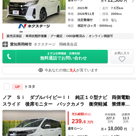
22,500
通常ローン
月々
円
年式
2021年
走行
7.5万km
車検
2026年11月
排気
2000cc
整備
法定整備付
修復
なし
保証
保証付 (3ヶ月・3000km)
販売店保証
車両状態評価書
グー鑑定
OBD診断済み
オンライン商談可
愛知県岡崎市
ネクステージ 岡崎美合店
お気に入り
まずは在庫確認・見積依頼
無料通話でお問い合わせ
8人
今あなたの他に
が見ています
トヨタ
UP
ノア Ｓｉ ダブルバイビーＩＩ 純正１０型ナビ 両側電動
スライド 後席モニター バックカメラ 衝突軽減 禁煙車
ドラレコ コーナーセンサー スマートキー ＬＥＤヘッド
支払総額
(税込)
本体価格
諸費用
ビルトインＥＴＣ クルコン 純正１６インチアルミ
227.3
12.3
239.
6
万円
万円
万円
18,000
通常ローン
月々
円