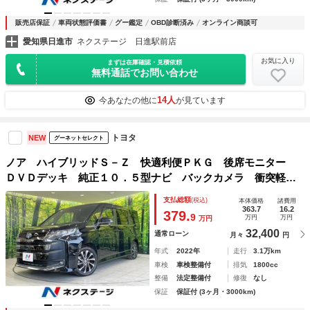
販売店保証
車両状態評価書
グー鑑定
OBD診断済み
オンライン商談可
愛知県日進市
ネクステージ 日進駅前店
お気に入り
まずは在庫確認・見積依頼
無料通話でお問い合わせ
14人
今あなたの他に
が見ています
トヨタ
NEW
グーネットセレクト
ノア ハイブリッドＳ－Ｚ 快適利便ＰＫＧ 後席モニター
ＤＶＤデッキ 純正１０．５型ナビ バックカメラ 衝突軽
減 レーダークルーズ 禁煙 コーナーセンサー ＬＥＤヘッ
支払総額
(税込)
本体価格
諸費用
ド ＥＴＣ２．０ 純正１７インチアルミ デュアルエアコン
363.7
16.2
379.
9
万円
万円
万円
32,400
通常ローン
月々
円
年式
2022年
走行
3.1万km
車検
車検整備付
排気
1800cc
整備
法定整備付
修復
なし
保証
保証付 (3ヶ月・3000km)