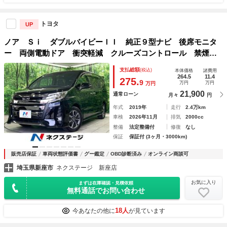
トヨタ
UP
ノア Ｓｉ ダブルバイビーＩＩ 純正９型ナビ 後席モニタ
ー 両側電動ドア 衝突軽減 クルーズコントロール 禁煙
車 ハーフレザーシート クリアランスソナー ＬＥＤヘッド
支払総額
(税込)
本体価格
諸費用
ライト ＥＴＣ バックカメラ 純正１６インチアルミ
264.5
11.4
275.
9
万円
万円
万円
21,900
通常ローン
月々
円
年式
2019年
走行
2.4万km
車検
2026年11月
排気
2000cc
整備
法定整備付
修復
なし
保証
保証付 (3ヶ月・3000km)
販売店保証
車両状態評価書
グー鑑定
OBD診断済み
オンライン商談可
埼玉県新座市
ネクステージ 新座店
お気に入り
まずは在庫確認・見積依頼
無料通話でお問い合わせ
18人
今あなたの他に
が見ています