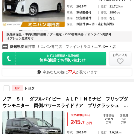
年式
2017年
走行
11.7万km
車検
車検整備付
排気
1800cc
整備
法定整備付
修復
なし
保証
保証付 (6ヶ月・走行無制限)
販売店保証
車両状態評価書
グー鑑定
OBD診断済み
オンライン商談可
オプション見積り可
愛知県春日井市
ミニバン専門店 ファイントラストエアポート店
お気に入り
まずは在庫確認・見積依頼
無料通話でお問い合わせ
77人
今あなたの他に
が見ています
トヨタ
UP
ノア Ｓｉ ダブルバイビー ＡＬＰＩＮＥナビ フリップダ
ウンモニター 両側パワースライドドア プリクラッシュ ク
ルーズコントロール レーンキープアシスト アイドリンスト
支払総額
(税込)
本体価格
諸費用
ップ ハーフレザーシート バックカメラ ＬＥＤ ＥＴＣ
238.9
6.8
245.
7
万円
万円
万円
年式
2018年
走行
3.0万km