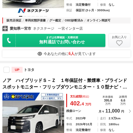
整備
法定整備付
修復
なし
保証
保証付 (3ヶ月・3000km)
販売店保証
車両状態評価書
グー鑑定
OBD診断済み
オンライン商談可
愛知県一宮市
ネクステージ 一宮インター店
お気に入り
まずは在庫確認・見積依頼
無料通話でお問い合わせ
6人
今あなたの他に
が見ています
トヨタ
UP
ノア ハイブリッドＳ－Ｚ １年保証付・禁煙車・ブラインド
スポットモニター・フリップダウンモニター・１０型ナビ・Ｔ
Ｖ・ＣＤ・ＤＶＤ・Ｂｌｕｅｔｏｏｔｈ・バックモニター・ト
支払総額
(税込)
本体価格
諸費用
ヨタセーフティ・クルーズコントロール・デジタルインナミラ
395.8
6.6
402.
4
万円
万円
万円
ー
11,000
残価ローン
月々
円
年式
2023年
走行
2.9万km
車検
2026年10月
排気
1800cc
整備
法定整備付
修復
なし