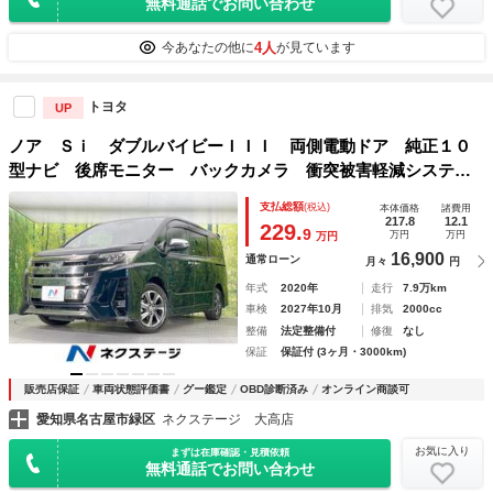
無料通話でお問い合わせ
4人
今あなたの他に
が見ています
トヨタ
UP
ノア Ｓｉ ダブルバイビーＩＩＩ 両側電動ドア 純正１０
型ナビ 後席モニター バックカメラ 衝突被害軽減システ
ム スマートキー ＬＥＤヘッドライト ＥＴＣ クルコン
支払総額
(税込)
本体価格
諸費用
純正１６インチアルミ オートハイビーム
217.8
12.1
229.
9
万円
万円
万円
16,900
通常ローン
月々
円
年式
2020年
走行
7.9万km
車検
2027年10月
排気
2000cc
整備
法定整備付
修復
なし
保証
保証付 (3ヶ月・3000km)
販売店保証
車両状態評価書
グー鑑定
OBD診断済み
オンライン商談可
愛知県名古屋市緑区
ネクステージ 大高店
お気に入り
まずは在庫確認・見積依頼
無料通話でお問い合わせ