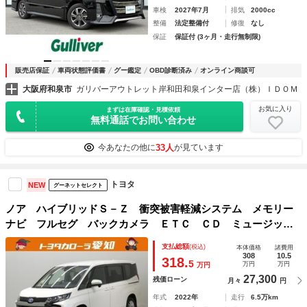
車検
2027年7月
排気
2000cc
整備
法定整備付
修復
なし
保証
保証付 (3ヶ月・走行無制限)
販売店保証
車両状態評価書
グー鑑定
OBD診断済み
オンライン商談可
大阪府和泉市
ガリバーアウトレット岸和田和泉インター店（株）ＩＤＯＭ
お気に入り
まずは在庫確認・見積依頼
無料通話でお問い合わせ
33人
今あなたの他に
が見ています
トヨタ
NEW
グーネットセレクト
ノア ハイブリッドＳ－Ｚ 衝突被害軽減システム メモリー
ナビ フルセグ バックカメラ ＥＴＣ ＣＤ ミュージック
プレイヤー接続可 ＤＶＤ再生 後席モニター オートクルー
支払総額
(税込)
本体価格
諸費用
ズコントロール ＬＥＤヘッドランプ 両側電動スライド
308
10.5
318.
5
万円
万円
万円
27,300
残価ローン
月々
円
年式
2022年
走行
6.5万km