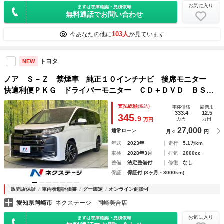
お気に入り
まずは在庫確認・見積依頼
無料通話でお問い合わせ
103人
今あなたの他に
が見ています
トヨタ
NEW
ノア Ｓ－Ｚ 禁煙車 純正１０インチナビ 後席モニター
快適利便ＰＫＧ ドライバーモニター ＣＤ＋ＤＶＤ ＢＳ
Ｍ 両側電動スライド バックカメラ シートヒーター ＥＴ
支払総額
(税込)
本体価格
諸費用
Ｃ２．０ ＬＥＤヘッド 純正１７インチＡＷ
333.4
12.5
345.
9
万円
万円
万円
27,000
通常ローン
月々
円
年式
2023年
走行
5.1万km
車検
2028年3月
排気
2000cc
整備
法定整備付
修復
なし
保証
保証付 (3ヶ月・3000km)
販売店保証
車両状態評価書
グー鑑定
オンライン商談可
愛知県岡崎市
ネクステージ 岡崎美合店
お気に入り
まずは在庫確認・見積依頼