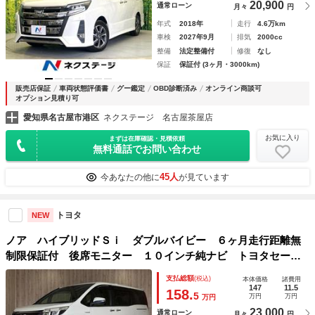
20,900
通常ローン
月々
円
年式
2018年
走行
4.6万km
車検
2027年9月
排気
2000cc
整備
法定整備付
修復
なし
保証
保証付 (3ヶ月・3000km)
販売店保証
車両状態評価書
グー鑑定
OBD診断済み
オンライン商談可
オプション見積り可
愛知県名古屋市港区
ネクステージ 名古屋茶屋店
お気に入り
まずは在庫確認・見積依頼
無料通話でお問い合わせ
45人
今あなたの他に
が見ています
トヨタ
NEW
ノア ハイブリッドＳｉ ダブルバイビー ６ヶ月走行距離無
制限保証付 後席モニター １０インチ純ナビ トヨタセーフ
ティセンス 両側パワースライドドア クルーズコントロー
支払総額
(税込)
本体価格
諸費用
ル バックカメラ ハーフレザーシート ＬＥＤヘッドライ
147
11.5
158.
5
万円
万円
万円
ト フルセグＴＶ
23,000
通常ローン
月々
円