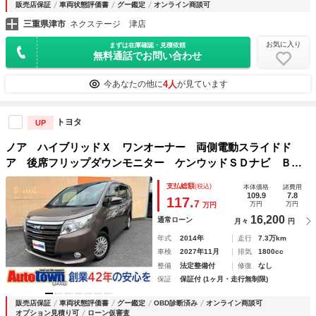
販売店保証
車両状態評価書
グー鑑定
オンライン商談可
三重県津市
ネクステージ 津店
お気に入り
まずは在庫確認・見積依頼
無料通話でお問い合わせ
4人
今あなたの他に
が見ています
トヨタ
UP
ノア ハイブリッドＸ ワンオーナー 両側電動スライドド
ア 後席フリップダウンモニター ケンウッドＳＤナビ Ｂｌ
ｕｅｔｏｏｔｈオーディオ バックモニター ＥＴＣ車載器
支払総額
(税込)
本体価格
諸費用
ＣＤ ＤＶＤ再生 スマートキー ＬＥＤヘッド フォグ
109.9
7.8
117.
7
万円
万円
万円
16,200
通常ローン
月々
円
年式
2014年
走行
7.3万km
車検
2027年11月
排気
1800cc
整備
法定整備付
修復
なし
保証
保証付 (1ヶ月・走行無制限)
販売店保証
車両状態評価書
グー鑑定
OBD診断済み
オンライン商談可
オプション見積り可
ローン仮審査