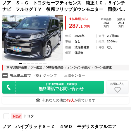
ノア Ｓ－Ｇ トヨタセーフティセンス 純正１０．５インチ
ナビ フルセグＴＶ 後席フリップダウンモニター 両側パワ
ースライドドア アラウンドビューモニター ドライブレコー
支払総額
(税込)
本体価格
諸費用
ダー ＥＴＣ２．０ Ｂｌｕｅｔｏｏｔｈ
263
24.1
287.
1
万円
万円
万円
年式
2024年
走行
2.9万km
車検
なし
排気
2000cc
整備
法定整備無
修復
なし
保証
保証無
車両状態評価書
グー鑑定
OBD診断済み
オンライン商談可
ローン仮審査
埼玉県三郷市
（株）ジャンプ 三郷センター
お気に入り
まずは在庫確認・見積依頼
無料通話でお問い合わせ
49人
今あなたの他に
が見ています
トヨタ
NEW
ノア ハイブリッドＳ－Ｚ ４ＷＤ モデリスタフルエア