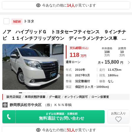
14人
今あなたの他に
が見ています
トヨタ
NEW
ノア ハイブリッドＧ トヨタセーフティセンス ９インチナ
ビ １１インチフリップダウン ディーラメンテナンス車 内
外装クリーニング済み ＯＰ両側電動＆シートヒーター＆Ｗエ
支払総額
(税込)
本体価格
諸費用
アコン＆クルコン＆ドラレコ＆前後ソナー Ｂカメラ
108
10
118
万円
万円
万円
15,800
通常ローン
月々
円
年式
2016年
走行
11.6万km
車検
2027年3月
排気
1800cc
整備
法定整備付
修復
なし
保証
保証付 (1ヶ月・1000km)
販売店保証
車両状態評価書
グー鑑定
オンライン商談可
ローン仮審査
静岡県浜松市中央区
（株）ＫＮＮ車輌
お気に入り
まずは在庫確認・見積依頼
無料通話でお問い合わせ
51人
今あなたの他に
が見ています