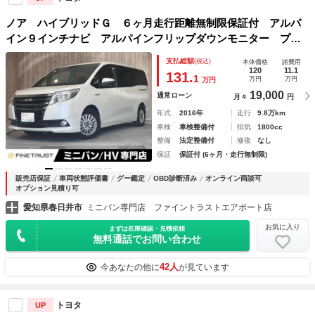
ノア ハイブリッドＧ ６ヶ月走行距離無制限保証付 アルパ
イン９インチナビ アルパインフリップダウンモニター プリ
クラッシュセーフティ クルーズコントロール 両側パワース
支払総額
(税込)
本体価格
諸費用
ライドドア 禁煙車 フルセグＴＶ シートヒーター
120
11.1
131.
1
万円
万円
万円
19,000
通常ローン
月々
円
年式
2016年
走行
9.8万km
車検
車検整備付
排気
1800cc
整備
法定整備付
修復
なし
保証
保証付 (6ヶ月・走行無制限)
販売店保証
車両状態評価書
グー鑑定
OBD診断済み
オンライン商談可
オプション見積り可
愛知県春日井市
ミニバン専門店 ファイントラストエアポート店
お気に入り
まずは在庫確認・見積依頼
無料通話でお問い合わせ
42人
今あなたの他に
が見ています
トヨタ
UP