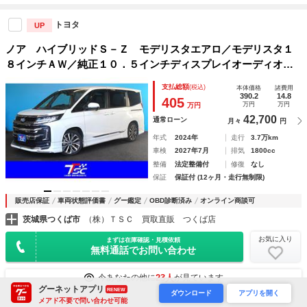
トヨタ
UP
ノア ハイブリッドＳ－Ｚ モデリスタエアロ／モデリスタ１
８インチＡＷ／純正１０．５インチディスプレイオーディオ／
純正１０．５インチ後席モニター／快適利便ＰＫＧＨｉｇｈ／
支払総額
(税込)
本体価格
諸費用
プロジェクター式ＬＥＤヘッドライト／ＥＴＣ２．０／禁煙車
390.2
14.8
405
万円
万円
万円
42,700
通常ローン
月々
円
年式
2024年
走行
3.7万km
車検
2027年7月
排気
1800cc
整備
法定整備付
修復
なし
保証
保証付 (12ヶ月・走行無制限)
販売店保証
車両状態評価書
グー鑑定
OBD診断済み
オンライン商談可
茨城県つくば市
（株）ＴＳＣ 買取直販 つくば店
お気に入り
まずは在庫確認・見積依頼
無料通話でお問い合わせ
23人
今あなたの他に
が見ています
グーネットアプリ
RENEW
ダウンロード
アプリを開く
メアド不要で問い合わせ可能