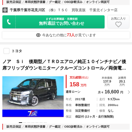
販売店保証
車両状態評価書
グー鑑定
OBD診断済み
オンライン商談可
千葉県千葉市花見川区
（株）ＴＳＣ 買取直販 千葉北インター店
お気に入り
まずは在庫確認・見積依頼
無料通話でお問い合わせ
73人
今あなたの他に
が見ています
トヨタ
ノア Ｓｉ 後期型／ＴＲＤエアロ／純正１０インチナビ／後
席フリップダウンモニター／クルーズコントロール／両側電動
スライドドア／セーフティセンスＣ／プリクラッシュセーフテ
支払総額
(税込)
本体価格
諸費用
ィ／ＣＯＳＭＩＣＤＩＡＶＯＬＥＴＴＯ１８ＡＷ
137.9
20.1
158
万円
万円
万円
16,600
通常ローン
月々
円
年式
2017後
走行
9.5万km
車検
車検整備付
排気
2000cc
整備
法定整備付
修復
なし
保証
保証付 (12ヶ月・走行無制限)
販売店保証
車両状態評価書
グー鑑定
OBD診断済み
オンライン商談可