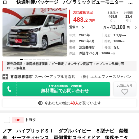
ロ 快適利便パッケージ パノラミックビューモニター 後
席フリップダウンモニター 純正ディスプレイオーディオ フ
支払総額
(税込)
本体価格
諸費用
ルセグＴＶ シート・ステアリングヒーター ＥＴＣ
469.8
13.4
483.
2
万円
万円
万円
43,100
通常ローン
月々
円
年式
2025年
走行
1.1万km
車検
2028年3月
排気
1800cc
整備
法定整備付
修復
なし
保証
保証付 (1ヶ月・1000km)
販売店保証
車両状態評価書
グー鑑定
オンライン商談可
オプション見積り可
ローン仮審査
青森県青森市
スーパーアップル青森店 （株）エムエフノースジャパン
お気に入り
まずは在庫確認・見積依頼
無料通話でお問い合わせ
40人
今あなたの他に
が見ています
トヨタ
UP
ノア ハイブリッドＳｉ ダブルバイビー ８型ナビ 禁煙
車 セーフティセンス 両側電動スライドドア 後席モニタ