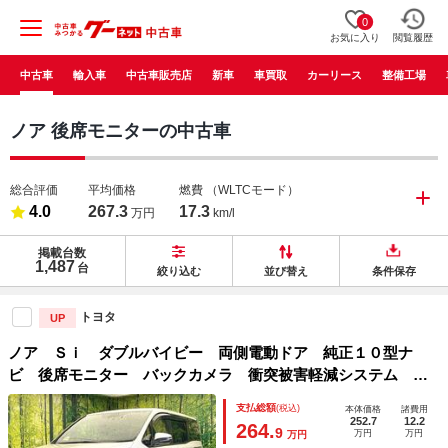
0
お気に入り
閲覧履歴
中古車
輸入車
中古車販売店
新車
車買取
カーリース
整備工場
ノア 後席モニターの中古車
総合評価
平均価格
燃費
（WLTCモード）
4.0
267.3
17.3
万円
km/l
掲載台数
1,487
台
絞り込む
並び替え
条件保存
トヨタ
UP
ノア Ｓｉ ダブルバイビー 両側電動ドア 純正１０型ナ
ビ 後席モニター バックカメラ 衝突被害軽減システム ハ
ーフレザーシート コーナーセンサー スマートキー ＬＥＤ
支払総額
(税込)
本体価格
諸費用
ヘッド ビルトインＥＴＣ クルコン 純正１６インチアルミ
252.7
12.2
264.
9
万円
万円
万円