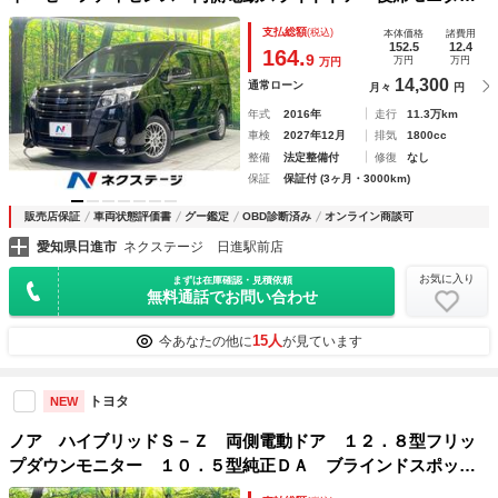
ー バックカメラ ＥＴＣ ドライブレコーダー Ｂｌｕｅｔ
支払総額
(税込)
本体価格
諸費用
ｏｏｔｈ接続 ＬＥＤヘッド 衝突安全ボディ 盗難防止シス
152.5
12.4
164.
9
万円
万円
万円
テム
14,300
通常ローン
月々
円
年式
2016年
走行
11.3万km
車検
2027年12月
排気
1800cc
整備
法定整備付
修復
なし
保証
保証付 (3ヶ月・3000km)
販売店保証
車両状態評価書
グー鑑定
OBD診断済み
オンライン商談可
愛知県日進市
ネクステージ 日進駅前店
お気に入り
まずは在庫確認・見積依頼
無料通話でお問い合わせ
15人
今あなたの他に
が見ています
トヨタ
NEW
ノア ハイブリッドＳ－Ｚ 両側電動ドア １２．８型フリッ
プダウンモニター １０．５型純正ＤＡ ブラインドスポット
モニター 全周囲カメラ 寒冷地 １００Ｖ電源 セーフティ