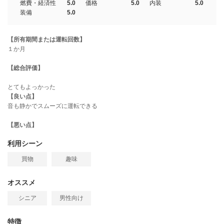
燃費・経済性
5.0
価格
5.0
内装
5.0
装備
5.0
【所有期間または運転回数】
１か月
【総合評価】
とてもよっかった
【良い点】
音も静かでスムーズに運転できる
【悪い点】
利用シーン
買物
趣味
オススメ
シニア
男性向け
特徴