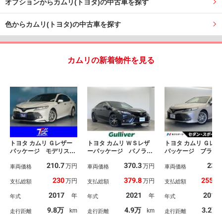
オプションからカムリ(トヨタ)の中古車を探す
色からカムリ(トヨタ)の中古車を探す
カムリの新着物件を見る
トヨタ カムリ Ｇレザー
トヨタ カムリ ＷＳレザ
トヨタ カムリ Ｇレザ
パッケージ モデリスタ
ーパッケージ パノラマ
パッケージ ブライ
フルエアロ（フロント・
ムーンルーフ 純正９型
スポットモニター 
210.7
370.3
238
万円
万円
サイドエアロ新品）／Ｏ
車両価格
ナビ 全方位カメラ レ
車両価格
アランスソナー 純
車両価格
Ｐ：パノラマサンルーフ
ザーシート ドラレコ
Ｄナビ シートヒー
230
379.8
255.8
万円
万円
支払総額
支払総額
支払総額
／ＴＳＳ／純正メーカー
ＥＴＣ ＬＥＤヘッドラ
ー バックカメラ 
ナビ／フルセグＴＶ／バ
ンプ レーダークルーズ
クラッシュセーフ
2017
2021
2017
年
年
年式
年式
年式
ックカメラ／レーダーク
コントロール プリクラ
レーダークルーズコ
ルーズ／レーンキープア
ッシュセーフティ ブラ
ロール ＬＥＤヘッ
9.8万
4.9万
3.2万
km
km
走行距離
走行距離
走行距離
シスト／オートマチック
インドスポットモニター
イト 純正１８イン