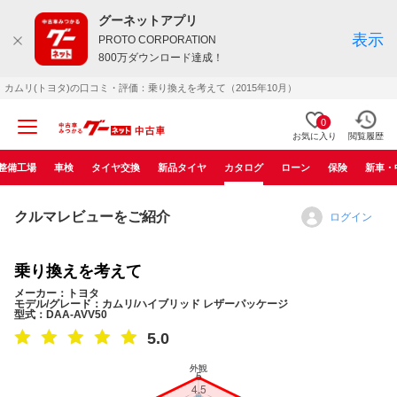
グーネットアプリ
表示
PROTO CORPORATION
800万ダウンロード達成！
カムリ(トヨタ)の口コミ・評価：乗り換えを考えて（2015年10月）
0
お気に入り
閲覧履歴
整備工場
車検
タイヤ交換
新品タイヤ
カタログ
ローン
保険
新車・
クルマレビューをご紹介
ログイン
乗り換えを考えて
メーカー：トヨタ
モデル/グレード：カムリ/ハイブリッド レザーパッケージ
型式：DAA-AVV50
5.0