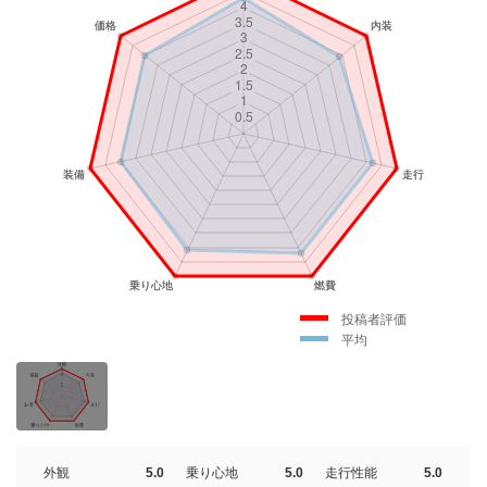
投稿者評価
平均
外観
5.0
乗り心地
5.0
走行性能
5.0