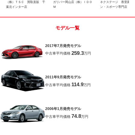
ハイビーム／
ルミホイール
（株）ＴＳＣ 買取直販 千
ガリバー岡山店（株）ＩＤＯ
ネクステージ 香里園セ
葉北インター店
Ｍ
ン・スポーツ専門店
モデル一覧
2017年7月発売モデル
259.3
中古車平均価格
万円
2011年9月発売モデル
114.9
中古車平均価格
万円
2006年1月発売モデル
74.8
中古車平均価格
万円