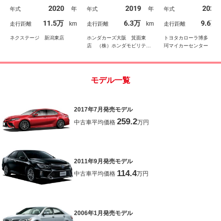
減装置 レーダークルコ
衝突被害軽減装置 ブラ
ナビ ＥＴＣ付き 
2020
2019
2021
年
年
年式
年式
年式
ン ＬＥＤヘッド／フォ
インドスポットモニタ
トエアコン クルー
グ オートハイビーム
ー パドルシフト ＬＥ
ントロール ミュー
11.5万
6.3万
9.6万
km
km
走行距離
走行距離
走行距離
コーナーセンサー 前席
Ｄオートライト フルセ
クプレイヤー接続可
シートヒーター
グＴＶ 追従クルーズ
滑り防止機能 ＡＢ
ネクステージ 新潟東店
ホンダカーズ大阪 箕面東
トヨタカローラ博多（株）
店 （株）ホンダモビリティ
珂マイカーセンター
近畿
モデル一覧
2017年7月発売モデル
259.2
中古車平均価格
万円
2011年9月発売モデル
114.4
中古車平均価格
万円
2006年1月発売モデル