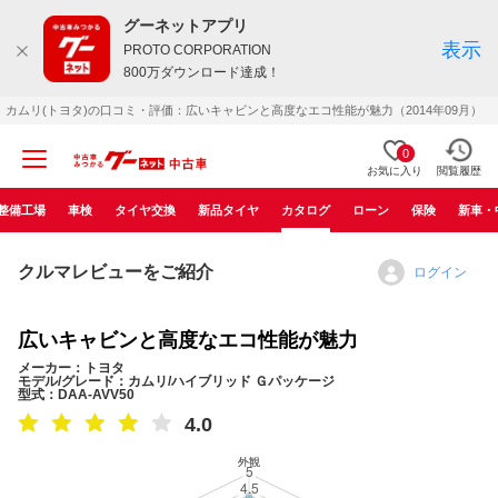
グーネットアプリ
表示
PROTO CORPORATION
800万ダウンロード達成！
カムリ(トヨタ)の口コミ・評価：広いキャビンと高度なエコ性能が魅力（2014年09月）
0
お気に入り
閲覧履歴
整備工場
車検
タイヤ交換
新品タイヤ
カタログ
ローン
保険
新車・
クルマレビューをご紹介
ログイン
広いキャビンと高度なエコ性能が魅力
メーカー：トヨタ
モデル/グレード：カムリ/ハイブリッド Ｇパッケージ
型式：DAA-AVV50
4.0