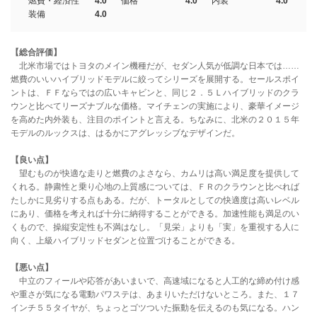
燃費・経済性
4.0
価格
4.0
内装
4.0
装備
4.0
【総合評価】
北米市場ではトヨタのメイン機種だが、セダン人気が低調な日本では……
燃費のいいハイブリッドモデルに絞ってシリーズを展開する。セールスポイ
ントは、ＦＦならではの広いキャビンと、同じ２．５Ｌハイブリッドのクラ
ウンと比べてリーズナブルな価格。マイチェンの実施により、豪華イメージ
を高めた内外装も、注目のポイントと言える。ちなみに、北米の２０１５年
モデルのルックスは、はるかにアグレッシブなデザインだ。
【良い点】
望むものが快適な走りと燃費のよさなら、カムリは高い満足度を提供して
くれる。静粛性と乗り心地の上質感については、ＦＲのクラウンと比べれば
たしかに見劣りする点もある。だが、トータルとしての快適度は高いレベル
にあり、価格を考えれば十分に納得することができる。加速性能も満足のい
くもので、操縦安定性も不満はなし。「見栄」よりも「実」を重視する人に
向く、上級ハイブリッドセダンと位置づけることができる。
【悪い点】
中立のフィールや応答があいまいで、高速域になると人工的な締め付け感
や重さが気になる電動パワステは、あまりいただけないところ。また、１７
インチ５５タイヤが、ちょっとゴツついた振動を伝えるのも気になる。ハン