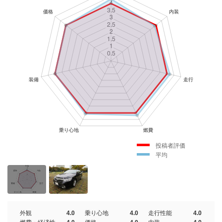
投稿者評価
平均
外観
4.0
乗り心地
4.0
走行性能
4.0