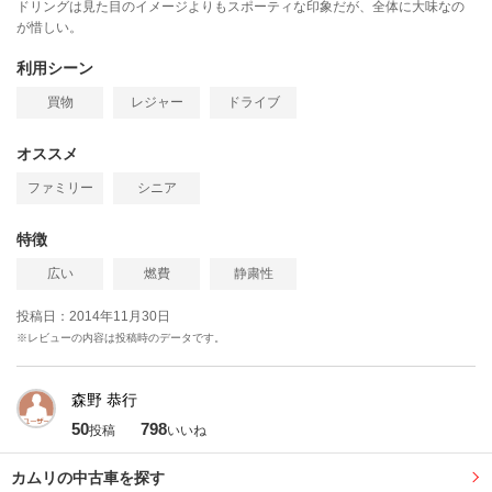
ドリングは見た目のイメージよりもスポーティな印象だが、全体に大味なの
が惜しい。
利用シーン
買物
レジャー
ドライブ
オススメ
ファミリー
シニア
特徴
広い
燃費
静粛性
投稿日：2014年11月30日
※レビューの内容は投稿時のデータです。
森野 恭行
50
798
投稿
いいね
カムリの中古車を探す