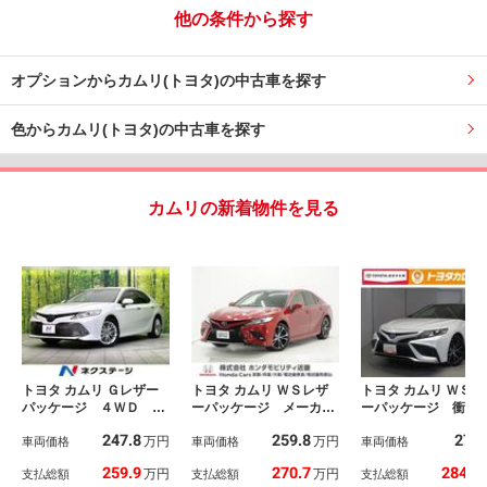
他の条件から探す
オプションからカムリ(トヨタ)の中古車を探す
色からカムリ(トヨタ)の中古車を探す
カムリの新着物件を見る
トヨタ カムリ Ｇレザー
トヨタ カムリ ＷＳレザ
トヨタ カムリ ＷＳレ
パッケージ ４ＷＤ 禁
ーパッケージ メーカー
ーパッケージ 衝突
煙車 寒冷地仕様 純正
装着ナビ バックカメ
軽減装置 １オー
247.8
259.8
275
万円
万円
８型ナビ バックカメ
車両価格
ラ ＥＴＣ２．０ 本
車両価格
本革 アルミ フル
車両価格
ラ フルセグ Ｂｌｕｅ
革 電動シート シート
グ 運転席パワーシ
259.9
270.7
284.6
万円
万円
支払総額
支払総額
支払総額
ｔｏｏｔｈ接続 衝突軽
ヒーター サンルーフ
ト 記録簿有 メモ