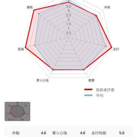
投稿者評価
平均
外観
4.0
乗り心地
4.0
走行性能
5.0