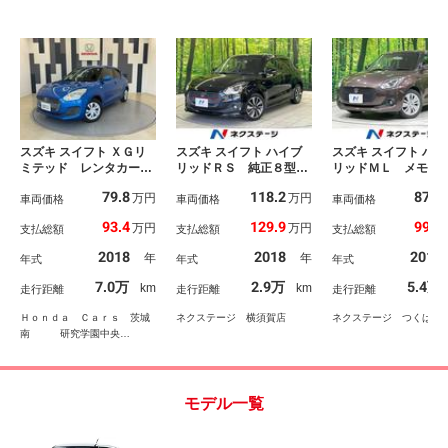
スズキ スイフト ＸＧリ
スズキ スイフト ハイブ
スズキ スイフト ハイ
ミテッド レンタカーア
リッドＲＳ 純正８型ナ
リッドＭＬ メモリ
ップ クルーズコントロ
ビ バックカメラ セー
ビ 禁煙車 シート
79.8
118.2
87.8
万円
万円
ール 横滑り防止装置
車両価格
フティサポート 禁煙
車両価格
ター ＬＥＤヘッド
車両価格
衝突軽減ブレーキ サイ
車 シートヒーター ド
ロントフォグ オー
93.4
129.9
99.9
万円
万円
支払総額
支払総額
支払総額
ドＳＲＳエアバッグ カ
ラレコ スマートキー
イト ＥＴＣ 純正
ーテンＳＲＳエアバッ
ＬＥＤヘッド ＥＴＣ
インチＡＷ オート
2018
2018
2017
年
年
年式
年式
年式
グ シートヒーター 社
クルコン 純正１６イン
コン Ｂｌｕｅｔｏ
外メモリーナビ バック
チＡＷ オートライト
ｈ接続 ＣＤ／ＤＶ
7.0万
2.9万
5.4万
km
km
走行距離
走行距離
走行距離
カメラ ＣＤ フルセ
Ｂｌｕｅｔｏｏｔｈ フ
生 パドルシフト 
グ 先進ライト
ルセグ フォグ
シュスタート
Ｈｏｎｄａ Ｃａｒｓ 茨城
ネクステージ 横須賀店
ネクステージ つくば店
南 研究学園中央
店 Ｕ－Ｓｅｌｅｃｔつ
くば
モデル一覧