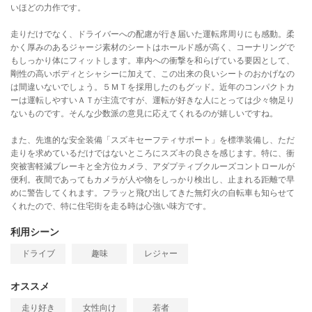
いほどの力作です。
走りだけでなく、ドライバーへの配慮が行き届いた運転席周りにも感動。柔
かく厚みのあるジャージ素材のシートはホールド感が高く、コーナリングで
もしっかり体にフィットします。車内への衝撃を和らげている要因として、
剛性の高いボディとシャシーに加えて、この出来の良いシートのおかげなの
は間違いないでしょう。５ＭＴを採用したのもグッド。近年のコンパクトカ
ーは運転しやすいＡＴが主流ですが、運転が好きな人にとっては少々物足り
ないものです。そんな少数派の意見に応えてくれるのが嬉しいですね。
また、先進的な安全装備「スズキセーフティサポート」を標準装備し、ただ
走りを求めているだけではないところにスズキの良さを感じます。特に、衝
突被害軽減ブレーキと全方位カメラ、アダプティブクルーズコントロールが
便利。夜間であってもカメラが人や物をしっかり検出し、止まれる距離で早
めに警告してくれます。フラッと飛び出してきた無灯火の自転車も知らせて
くれたので、特に住宅街を走る時は心強い味方です。
利用シーン
ドライブ
趣味
レジャー
オススメ
走り好き
女性向け
若者