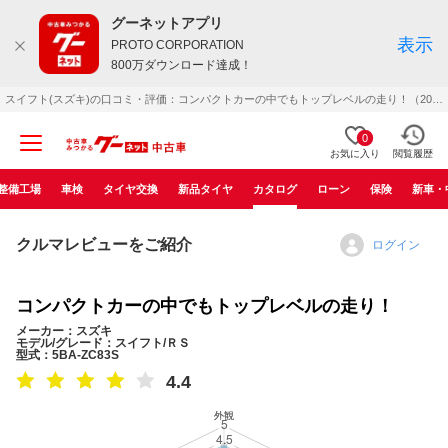
グーネットアプリ
表示
PROTO CORPORATION
800万ダウンロード達成！
スイフト(スズキ)の口コミ・評価：コンパクトカーの中でもトップレベルの走り！（2022年09月）
0
お気に入り
閲覧履歴
整備工場
車検
タイヤ交換
新品タイヤ
カタログ
ローン
保険
新車・
クルマレビューをご紹介
ログイン
コンパクトカーの中でもトップレベルの走り！
メーカー：スズキ
モデル/グレード：スイフト/ＲＳ
型式：5BA-ZC83S
4.4