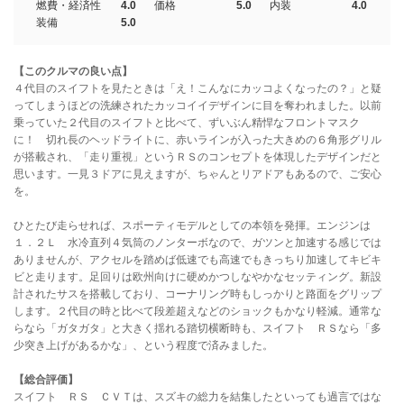
燃費・経済性
4.0
価格
5.0
内装
4.0
装備
5.0
【このクルマの良い点】
４代目のスイフトを見たときは「え！こんなにカッコよくなったの？」と疑
ってしまうほどの洗練されたカッコイイデザインに目を奪われました。以前
乗っていた２代目のスイフトと比べて、ずいぶん精悍なフロントマスク
に！ 切れ長のヘッドライトに、赤いラインが入った大きめの６角形グリル
が搭載され、「走り重視」というＲＳのコンセプトを体現したデザインだと
思います。一見３ドアに見えますが、ちゃんとリアドアもあるので、ご安心
を。
ひとたび走らせれば、スポーティモデルとしての本領を発揮。エンジンは
１．２Ｌ 水冷直列４気筒のノンターボなので、ガツンと加速する感じでは
ありませんが、アクセルを踏めば低速でも高速でもきっちり加速してキビキ
ビと走ります。足回りは欧州向けに硬めかつしなやかなセッティング。新設
計されたサスを搭載しており、コーナリング時もしっかりと路面をグリップ
します。２代目の時と比べて段差超えなどのショックもかなり軽減。通常な
らなら「ガタガタ」と大きく揺れる踏切横断時も、スイフト ＲＳなら「多
少突き上げがあるかな」、という程度で済みました。
【総合評価】
スイフト ＲＳ ＣＶＴは、スズキの総力を結集したといっても過言ではな