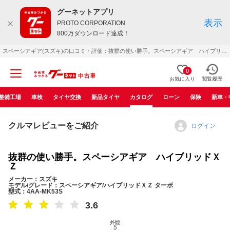
グーネットアプリ
表示
PROTO CORPORATION
800万ダウンロード達成！
スペーシアギア(スズキ)の口コミ・評価：抜群の使い勝手。スペーシアギア ハイブリッドＸＺ（2021年12月）
0
お気に入り
閲覧履歴
整備工場
車検
タイヤ交換
新品タイヤ
カタログ
ローン
保険
新車・
クルマレビューをご紹介
ログイン
抜群の使い勝手。スペーシアギア ハイブリッドＸ
Ｚ
メーカー：スズキ
モデル/グレード：スペーシアギア/ハイブリッドＸＺ ターボ
型式：4AA-MK53S
3.6