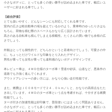
小さなボディに、とっても多くの使い勝手が詰め込まれた車です。幅広いユ
ーザーに好まれる車でしょう。
【総合評価】
とても扱いやすく、どんなシーンにも対応してくれる車です。
室内の広さは軽自動車の域を超えているかのよう。乗車時のゆったりさはも
ちろん、荷物を積む際のスペースもかなり広く設計されています。
高さのある自転車も積んでしまえる積載性。たくさんの買い物でも余裕の広
さでしょう。
外観はとっても個性的で、どちらかというと若者向けでしょう。可愛さの中
に、ちょっとだけワイルドな印象をとり入れたデザイン。
男性が乗っても女性が乗っても違和感のないボディデザインです。
本レビュー車は、４ＷＤ仕様のターボ車！雪道や砂浜、山道など、悪条件の
道路でも力強く進んでくれます。
アウトドアレジャーの多い方には、かなり心強い走行性能です。
また、燃費はＪＣ０８モードで２４．０ｋｍ／Ｌと、かなりの高得点をたた
き出しています。４ＷＤのターボ車という点を考慮すれば、十分すぎる燃費
性能でしょう。
ターボ付きの加速性能は好印象で、普段使いにはまったく問題ありません。
小さなボディに、とっても多くの使い勝手が詰め込まれた車です。幅広いユ
ーザーに好まれる車でしょう。