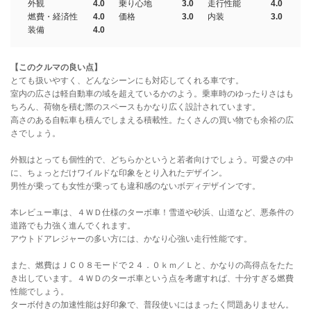
外観
4.0
乗り心地
3.0
走行性能
4.0
燃費・経済性
4.0
価格
3.0
内装
3.0
装備
4.0
【このクルマの良い点】
とても扱いやすく、どんなシーンにも対応してくれる車です。
室内の広さは軽自動車の域を超えているかのよう。乗車時のゆったりさはも
ちろん、荷物を積む際のスペースもかなり広く設計されています。
高さのある自転車も積んでしまえる積載性。たくさんの買い物でも余裕の広
さでしょう。
外観はとっても個性的で、どちらかというと若者向けでしょう。可愛さの中
に、ちょっとだけワイルドな印象をとり入れたデザイン。
男性が乗っても女性が乗っても違和感のないボディデザインです。
本レビュー車は、４ＷＤ仕様のターボ車！雪道や砂浜、山道など、悪条件の
道路でも力強く進んでくれます。
アウトドアレジャーの多い方には、かなり心強い走行性能です。
また、燃費はＪＣ０８モードで２４．０ｋｍ／Ｌと、かなりの高得点をたた
き出しています。４ＷＤのターボ車という点を考慮すれば、十分すぎる燃費
性能でしょう。
ターボ付きの加速性能は好印象で、普段使いにはまったく問題ありません。