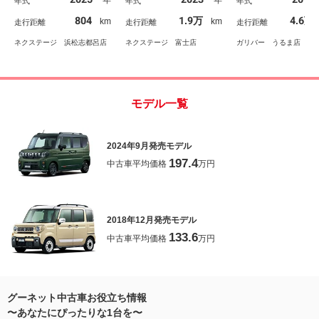
年
年
年式
年式
年式
サー シートヒーター
ッドアップディスプレ
ドドア コーナーセ
ステアリングヒーター
イ ＬＥＤヘッド フォ
ー スペアキー シ
804
1.9万
4.6万
km
km
走行距離
走行距離
走行距離
ＬＥＤヘッド 純正１５
グ オートライト オー
ヒーター ＬＥＤ
インチアルミ
トエアコン ドラレコ
ドライト 純正アル
ネクステージ 浜松志都呂店
ネクステージ 富士店
ガリバー うるま店
イール
モデル一覧
2024年9月発売モデル
197.4
中古車平均価格
万円
2018年12月発売モデル
133.6
中古車平均価格
万円
グーネット中古車お役立ち情報
〜あなたにぴったりな1台を〜