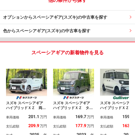
他の条件から探す
オプションからスペーシアギア(スズキ)の中古車を探す
色からスペーシアギア(スズキ)の中古車を探す
スペーシアギアの新着物件を見る
スズキ スペーシアギア
スズキ スペーシアギア
スズキ スペーシアギ
ハイブリッドＸＺ 両側
ハイブリッドＸＺ ター
ハイブリッドＸＺ 
電動ドア メーカー９型
ボ 純正ナビ 全方位モ
ボ 社外ナビ フル
201.1
169.7
159.8
万円
万円
ナビ 全周囲カメラ 衝
車両価格
ニター ターボ セーフ
車両価格
ＴＶ ＣＤ ＤＶＤ
車両価格
突軽減 レーダークルー
ティサポート レーダー
ｌｕｅｔｏｏｔｈ 
209.9
177.9
163.8
万円
万円
支払総額
支払総額
支払総額
ズ 禁煙車 Ｂｌｕｅｔ
クルーズ 両側パワス
Ｃ ドライブレコー
ｏｏｔｈ コーナーセン
ラ シートヒーター ヘ
前後 両側パワース
2025
2023
2019