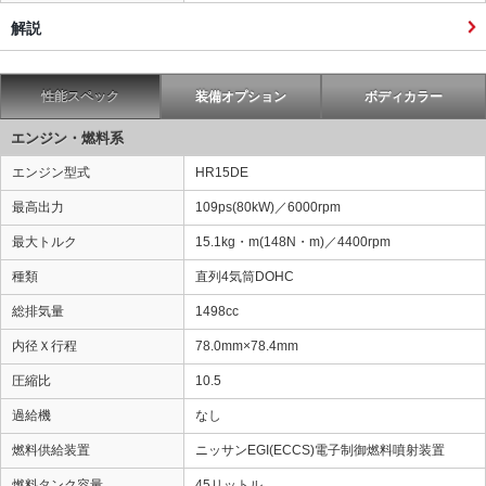
解説
性能スペック
装備オプション
ボディカラー
エンジン・燃料系
エンジン型式
HR15DE
最高出力
109ps(80kW)／6000rpm
最大トルク
15.1kg・m(148N・m)／4400rpm
種類
直列4気筒DOHC
総排気量
1498cc
内径Ｘ行程
78.0mm×78.4mm
圧縮比
10.5
過給機
なし
燃料供給装置
ニッサンEGI(ECCS)電子制御燃料噴射装置
燃料タンク容量
45リットル