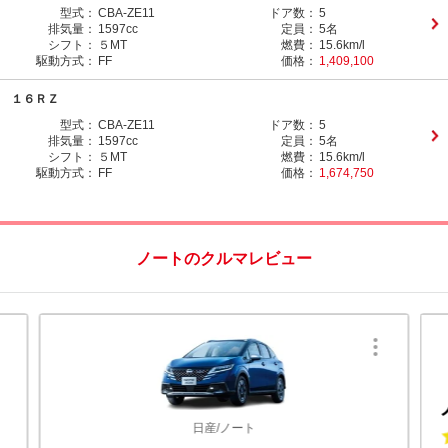
型式：
CBA-ZE11
ドア数：
5
排気量：
1597cc
定員：
5名
シフト：
５MT
燃費：
15.6km/l
駆動方式：
FF
価格：
1,409,100
１６ＲＺ
型式：
CBA-ZE11
ドア数：
5
排気量：
1597cc
定員：
5名
シフト：
５MT
燃費：
15.6km/l
駆動方式：
FF
価格：
1,674,750
ノートのクルマレビュー
日産/ノート