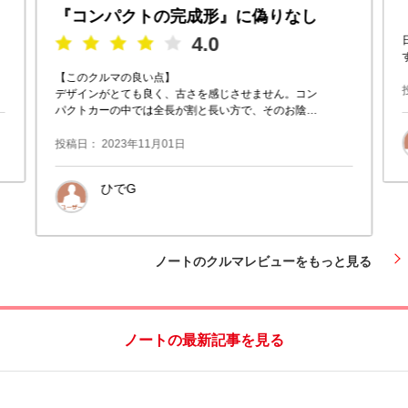
『コンパクトの完成形』に偽りなし
4.0
【このクルマの良い点】
デザインがとても良く、古さを感じさせません。コン
パクトカーの中では全長が割と長い方で、そのお陰も
あり室内空間（特に後部座席）がとても広く他を寄せ
付けないレベルです。また、１．
投稿日： 2023年11月01日
ひでG
愛知県東海市
ノートのクルマレビューをもっと見る
ノートの最新記事を見る