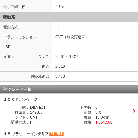
最小回転半径
4.7m
駆動系
駆動方式
FF
トランスミッション
CVT（無段変速車）
LSD
----
変速比
ＣＶＴ
2.561～0.427
後退
2.619
最終減速比
5.473
他グレード一覧
１５Ｘ Ｆパッケージ
型式：
DBA-E11
ドア数：
5
排気量：
1498cc
定員：
5名
シフト：
CVT
燃費：
18.0km/l
駆動方式：
FF
価格：
1,354,500
１５ ブラウニーインテリア