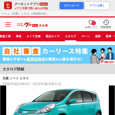
グーネットアプリ
RENEW
ダウンロード
アプリを開く
メアド不要で問い合わせ可能
ノート（日産）１５Ｘ（2009年4月）
0
お気に入り
閲覧履歴
整備工場
車検
タイヤ交換
新品タイヤ
カタログ
ローン
保険
新車・
カタログ詳細
日産 ノート １５Ｘ
2009(平成21)年4月～2010(平成22)年12月