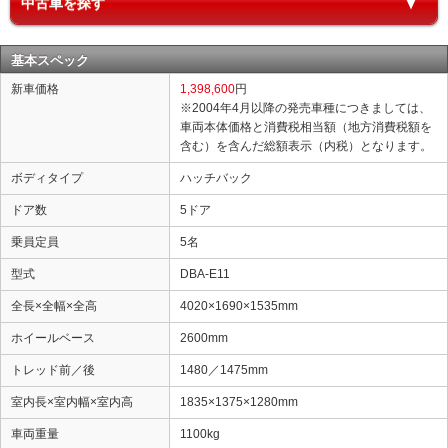
中古車を探す
基本スペック
新車価格
1,398,600
円
※2004年4月以降の発売車種につきましては、
車両本体価格と消費税相当額（地方消費税額を
含む）を含んだ総額表示（内税）となります。
ボディタイプ
ハッチバック
ドア数
5ドア
乗員定員
5名
型式
DBA-E11
全長×全幅×全高
4020×1690×1535mm
ホイールベース
2600mm
トレッド前／後
1480／1475mm
室内長×室内幅×室内高
1835×1375×1280mm
車両重量
1100kg