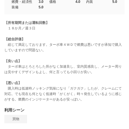
燃費・経済性
3.0
価格
4.0
内装
5.0
装備
5.0
【所有期間または運転回数】
１８か月／週３日
【総合評価】
総じて満足しております。ターボ車４ＷＤで燃費は悪いですが承知で購入
していますので問題ない。
【良い点】
ターボ車はとろとろした所がなく加速良し、室内質感良し、メーター周り
は見やすくデザインもよし、何と言っても小回りが良い。
【悪い点】
購入時は低速時ノッキング気味になり「ガクガク」したが、クレームにて
対応。でも現在も何となく低速時「がくがく」時々発生しているように感じ
がする。燃費のインジケーターがあるが安っぽい。
利用シーン
買物