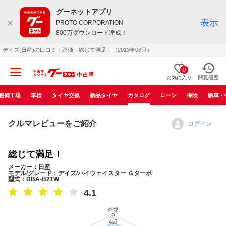
グーネットアプリ
表示
PROTO CORPORATION
800万ダウンロード達成！
デイズ(日産)の口コミ・評価：総じて満足！（2013年08月）
0
お気に入り
閲覧履歴
整備工場
車検
タイヤ交換
新品タイヤ
カタログ
ローン
保険
新車・
クルマレビューをご紹介
ログイン
総じて満足！
メーカー：日産
モデル/グレード：デイズ/ハイウェイスター Ｇターボ
型式：DBA-B21W
4.1