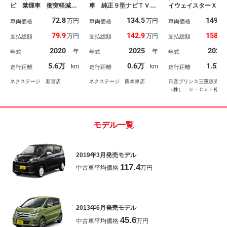
ビ 禁煙車 衝突軽減装
車 純正９型ナビＴＶ
イウェイスターＸ 
置 ＥＴＣ Ｂｌｕｅｔ
バックカメラ インテリ
パイロット エディ
72.8
134.5
149.8
万円
万円
ｏｏｔｈ フルセグ ド
車両価格
ジェントエマージェンシ
車両価格
ン 店頭販売限定車
車両価格
ライブレコーダー オー
ーブレーキ フロント／
社社有車 メモリー
79.9
142.9
158.5
万円
万円
支払総額
支払総額
支払総額
トライト 電動格納ミラ
バックソナー 純正１４
ビ アラウンドビュ
ー プライバシーガラス
インチＡＷ スマートキ
ニター ＥＴＣ ド
2020
2025
2025
年
年
年式
年式
年式
ー オートエアコン Ｂ
ブレコーダー ブル
ｌｕｅｔｏｏｔｈ ＨＤ
ゥースオーディオ 
5.6万
0.6万
1.5万
km
km
走行距離
走行距離
走行距離
ＭＩ入力
セグ
ネクステージ 新宮店
ネクステージ 熊本東店
日産プリンス三重販売
（株） Ｕ－Ｃａｒ松阪
モデル一覧
2019年3月発売モデル
117.4
中古車平均価格
万円
2013年6月発売モデル
45.6
中古車平均価格
万円