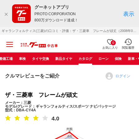
グーネットアプリ
表示
PROTO CORPORATION
800万ダウンロード達成！
ギャランフォルティス(三菱)の口コミ・評価：ザ・三菱車 フレームが頑丈（2008年07月）
0
お気に入り
閲覧履歴
整備工場
車検
タイヤ交換
新品タイヤ
カタログ
ローン
保険
新車・
クルマレビューをご紹介
ログイン
ザ・三菱車 フレームが頑丈
メーカー：三菱
モデル/グレード：ギャランフォルティス/スポーツ ナビパッケージ
型式：DBA-CY4A
4.0