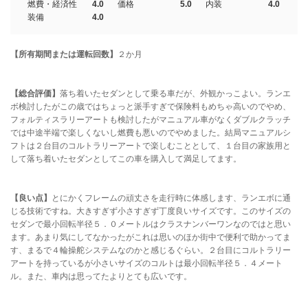
燃費・経済性
4.0
価格
5.0
内装
4.0
装備
4.0
【所有期間または運転回数】
２か月
【総合評価】
落ち着いたセダンとして乗る車だが、外観かっこよい。ランエ
ボ検討したがこの歳ではちょっと派手すぎで保険料もめちゃ高いのでやめ、
フォルティスラリーアートも検討したがマニュアル車がなくダブルクラッチ
では中途半端で楽しくないし燃費も悪いのでやめました。結局マニュアルシ
フトは２台目のコルトラリーアートで楽しむこととして、１台目の家族用と
して落ち着いたセダンとしてこの車を購入して満足してます。
【良い点】
とにかくフレームの頑丈さを走行時に体感します、ランエボに通
じる技術ですね。大きすぎず小さすぎず丁度良いサイズです。このサイズの
セダンで最小回転半径５．０メートルはクラスナンバーワンなのではと思い
ます。あまり気にしてなかったがこれは思いのほか街中で便利で助かってま
す、まるで４輪操舵システムなのかと感じるぐらい。２台目にコルトラリー
アートを持っているが小さいサイズのコルトは最小回転半径５．４メート
ル。また、車内は思ってたよりとても広いです。