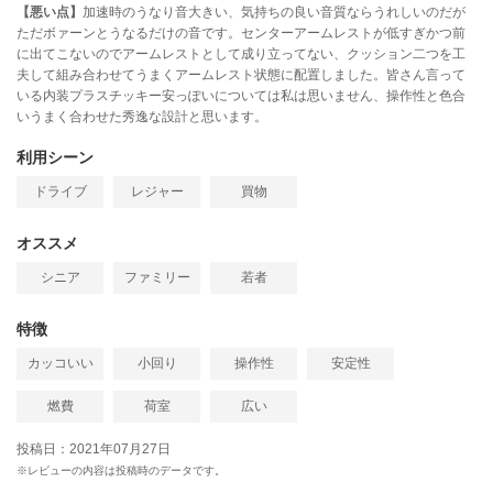
【悪い点】
加速時のうなり音大きい、気持ちの良い音質ならうれしいのだが
ただボァーンとうなるだけの音です。センターアームレストが低すぎかつ前
に出てこないのでアームレストとして成り立ってない、クッション二つを工
夫して組み合わせてうまくアームレスト状態に配置しました。皆さん言って
いる内装プラスチッキー安っぽいについては私は思いません、操作性と色合
いうまく合わせた秀逸な設計と思います。
利用シーン
ドライブ
レジャー
買物
オススメ
シニア
ファミリー
若者
特徴
カッコいい
小回り
操作性
安定性
燃費
荷室
広い
投稿日：2021年07月27日
※レビューの内容は投稿時のデータです。