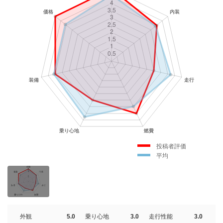
投稿者評価
平均
外観
5.0
乗り心地
3.0
走行性能
3.0