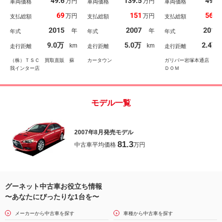
49.6
139.5
49.5
万円
万円
フ／ＯＰ：ＨＩＤヘッド
車両価格
車両価格
オ【ＡＭ／ＦＭ／Ｃ
車両価格
ライト／ＯＰ：フォグラ
／ＭＴ付きＡＴ／パ
69
151
56.3
万円
万円
支払総額
支払総額
支払総額
イト／ＷＯＲＫ１８イン
シフト／ヘッドライ
チアルミホイール／禁煙
ベライザー／電動格
2015
2007
2010
年
年
年式
年式
年式
車／ダイアトーンナビ／
ラー／キーレスエン
Ｂｌｕｅｔｏｏｔｈ接続
ー／純正フロアマッ
9.0万
5.0万
2.4万
km
km
走行距離
走行距離
走行距離
／ハーフレザーシート／
純正ホイールキャッ
クルーズコントロール
保証書
（株）ＴＳＣ 買取直販 蘇
カータウン
ガリバー岩塚本通店（株
我インター店
ＤＯＭ
モデル一覧
2007年8月発売モデル
81.3
中古車平均価格
万円
グーネット中古車お役立ち情報
〜あなたにぴったりな1台を〜
メーカーから中古車を探す
車種から中古車を探す