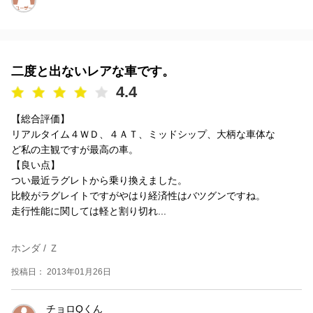
二度と出ないレアな車です。
4.4
【総合評価】
リアルタイム４ＷＤ、４ＡＴ、ミッドシップ、大柄な車体な
ど私の主観ですが最高の車。
【良い点】
つい最近ラグレトから乗り換えました。
比較がラグレイトですがやはり経済性はバツグンですね。
走行性能に関しては軽と割り切れ...
ホンダ / Ｚ
投稿日： 2013年01月26日
チョロQくん