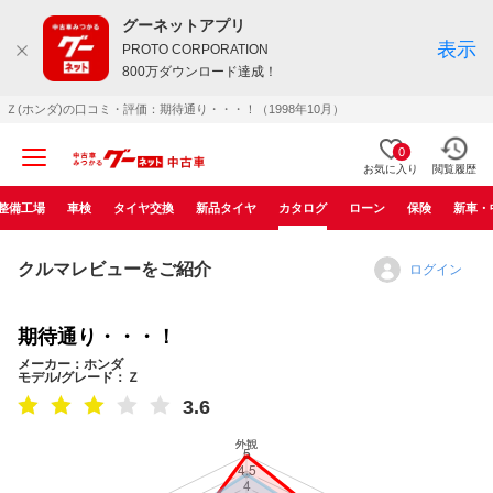
グーネットアプリ
表示
PROTO CORPORATION
800万ダウンロード達成！
Ｚ(ホンダ)の口コミ・評価：期待通り・・・！（1998年10月）
0
お気に入り
閲覧履歴
整備工場
車検
タイヤ交換
新品タイヤ
カタログ
ローン
保険
新車・
クルマレビューをご紹介
ログイン
期待通り・・・！
メーカー：ホンダ
モデル/グレード：Ｚ
3.6