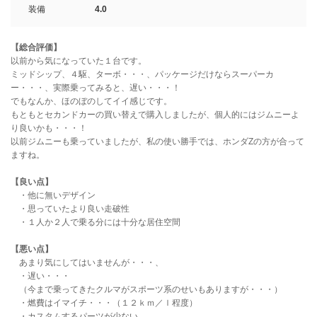
装備
4.0
【総合評価】
以前から気になっていた１台です。
ミッドシップ、４駆、ターボ・・・、パッケージだけならスーパーカ
ー・・・、実際乗ってみると、遅い・・・！
でもなんか、ほのぼのしてイイ感じです。
もともとセカンドカーの買い替えで購入しましたが、個人的にはジムニーよ
り良いかも・・・！
以前ジムニーも乗っていましたが、私の使い勝手では、ホンダZの方が合って
ますね。
【良い点】
・他に無いデザイン
・思っていたより良い走破性
・１人か２人で乗る分には十分な居住空間
【悪い点】
あまり気にしてはいませんが・・・、
・遅い・・・
（今まで乗ってきたクルマがスポーツ系のせいもありますが・・・）
・燃費はイマイチ・・・（１２ｋｍ／ｌ程度）
・カスタムするパーツが少ない