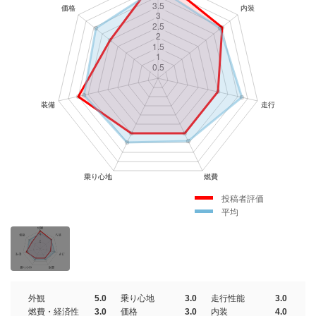
投稿者評価
平均
外観
5.0
乗り心地
3.0
走行性能
3.0
燃費・経済性
3.0
価格
3.0
内装
4.0