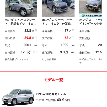
ホンダ Ｚ ベースグレー
ホンダ Ｚ ターボ オー
ホンダ Ｚ ４ＷＤ 
ド 新品タイヤ ４Ｗ
トマ ４ＷＤ 外装仕上
イミングベルト交換
Ｄ ミッドシップエンジ
げ済
み エアコン パワ
32.8
57
28
万円
万円
ン 社外ＬＥＤライト
車両価格
車両価格
ィンドウ パワース
車両価格
社外１５インチアルミホ
リング 衝突安全ボ
39.8
63
35
万円
万円
支払総額
支払総額
支払総額
イール キーレス 純正
ィ フルフラット 
オーディオ ドアバイザ
ット 運転席エアバ
2001
1999
2001
年
年
年式
年式
年式
ー タイミングベルト交
グ 助手席エアバッ
換済み
12.3万
9.3万
12.5万
km
km
走行距離
走行距離
走行距離
株式会社ビルドオート
ヒサシ自動車
株式会社ＴＭＣ カー・
フ
モデル一覧
1998年10月発売モデル
40.9
中古車平均価格
万円