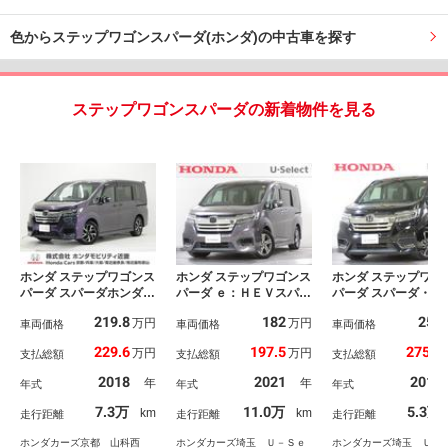
色からステップワゴンスパーダ(ホンダ)の中古車を探す
ステップワゴンスパーダの新着物件を見る
ホンダ ステップワゴンス
ホンダ ステップワゴンス
ホンダ ステップワゴ
パーダ スパーダホンダセ
パーダ ｅ：ＨＥＶスパー
パーダ スパーダ・ク
ンシング ワンオーナ
ダＧホンダセンシング
スピリットホンダセ
219.8
182
259
万円
万円
ー 禁煙車 １１．６後
車両価格
禁煙 ワンオーナー わ
車両価格
ング 禁煙車 ９イ
車両価格
席モニター ９インチ純
くわくゲート 純正９イ
ナビ 後席モニター
229.6
197.5
275.7
万円
万円
支払総額
支払総額
支払総額
正ナビ ＥＴＣ バック
ンチナビ Ｂｌｕｅｔｏ
ュージックサーバー
カメラ 両側電動スライ
ｏｔｈ ＥＴＣ２．
ｌｕｅｔｏｏｔｈ 
2018
2021
2018
年
年
年式
年式
年式
ド アダプティブクルー
０ リアカメラ リア席
Ｂ フルセグ リア
ズコントロール Ｂｌｕ
モニター ＬＥＤヘッド
ラ ＥＴＣ スマー
7.3万
11.0万
5.3万
km
km
走行距離
走行距離
走行距離
ｅｔｏｏｔｈ パドルシ
ライト 両側電動スライ
ー シートヒーター
フト ハンズフリースラ
ドドア ロールサンシェ
イドカーテンエアバ
ホンダカーズ京都 山科西
ホンダカーズ埼玉 Ｕ－Ｓｅ
ホンダカーズ埼玉 Ｕ－