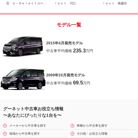
イドドア ３列
ード 充電用ＵＳＢジャ
グ 両側電動ドア 
店 Ｕ－Ｓｅｌｅｃｔコーナ
ｌｅｃｔ 川口
ｌｅｃｔ 南越谷
ック
Ｄ ＡＢＳ
ー （株）ホンダモビリティ
近畿
モデル一覧
2015年4月発売モデル
235.3
中古車平均価格
万円
2009年10月発売モデル
69.5
中古車平均価格
万円
グーネット中古車お役立ち情報
〜あなたにぴったりな1台を〜
メーカーから中古車を探す
車種から中古車を探す
地域から中古車を探す
その他・お役立ち情報