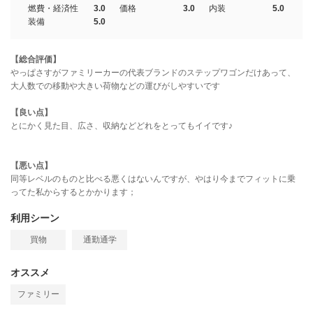
燃費・経済性
3.0
価格
3.0
内装
5.0
装備
5.0
【総合評価】
やっぱさすがファミリーカーの代表ブランドのステップワゴンだけあって、
大人数での移動や大きい荷物などの運びがしやすいです
【良い点】
とにかく見た目、広さ、収納などどれをとってもイイです♪
【悪い点】
同等レベルのものと比べる悪くはないんですが、やはり今までフィットに乗
ってた私からするとかかります；
利用シーン
買物
通勤通学
オススメ
ファミリー