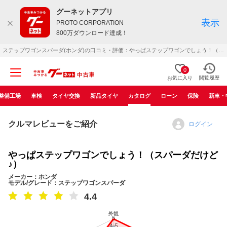
グーネットアプリ
表示
PROTO CORPORATION
800万ダウンロード達成！
ステップワゴンスパーダ(ホンダ)の口コミ・評価：やっぱステップワゴンでしょう！（スパーダだけど♪）（2012年09月）
0
お気に入り
閲覧履歴
整備工場
車検
タイヤ交換
新品タイヤ
カタログ
ローン
保険
新車・
クルマレビューをご紹介
ログイン
やっぱステップワゴンでしょう！（スパーダだけど
♪）
メーカー：ホンダ
モデル/グレード：ステップワゴンスパーダ
4.4