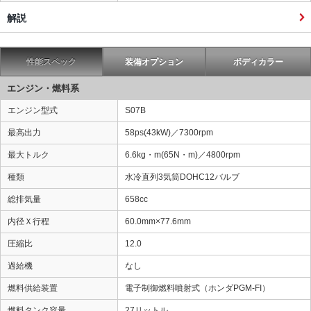
解説
性能スペック
装備オプション
ボディカラー
エンジン・燃料系
エンジン型式
S07B
最高出力
58ps(43kW)／7300rpm
最大トルク
6.6kg・m(65N・m)／4800rpm
種類
水冷直列3気筒DOHC12バルブ
総排気量
658cc
内径Ｘ行程
60.0mm×77.6mm
圧縮比
12.0
過給機
なし
燃料供給装置
電子制御燃料噴射式（ホンダPGM-FI）
燃料タンク容量
27リットル