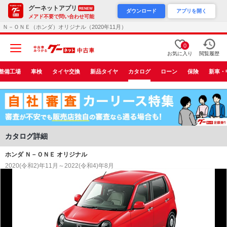
グーネットアプリ
RENEW
ダウンロード
アプリを開く
メアド不要で問い合わせ可能
Ｎ－ＯＮＥ（ホンダ）オリジナル（2020年11月）
0
お気に入り
閲覧履歴
整備工場
車検
タイヤ交換
新品タイヤ
カタログ
ローン
保険
新車・
カタログ詳細
ホンダ Ｎ－ＯＮＥ オリジナル
2020(令和2)年11月～2022(令和4)年8月