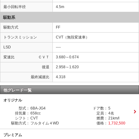
最小回転半径
4.5m
駆動系
駆動方式
FF
トランスミッション
CVT（無段変速車）
LSD
----
変速比
ＣＶＴ
3.680～0.674
後退
2.958～1.620
最終減速比
4.318
他グレード一覧
オリジナル
型式：
6BA-JG4
ドア数：
5
排気量：
658cc
定員：
4名
シフト：
CVT
燃費：
21km/l
駆動方式：
フルタイム４WD
価格：
1,732,500
プレミアム