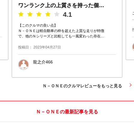
ワンランク上の上質さを持った個性派軽自動車
4.1
【このクルマの良い点】
Ｎ－ＯＮＥは軽自動車の枠を超えた上質な走りが特徴
で、他のＮシリーズと比較しても一風変わった存在で
す。
投稿日： 2023年04月27日
軽自動車は、その車体の小ささから高速道路等ではど
うしても不安定さが
龍之介466
愛知県名古屋市昭和区
Ｎ－ＯＮＥのクルマレビューをもっと見る
Ｎ－ＯＮＥの最新記事を見る