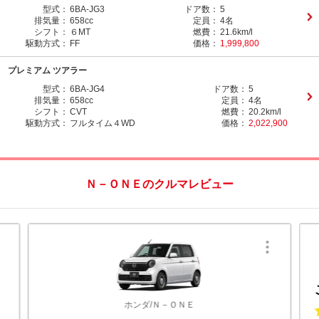
型式：
6BA-JG3
ドア数：
5
排気量：
658cc
定員：
4名
シフト：
６MT
燃費：
21.6km/l
駆動方式：
FF
価格：
1,999,800
プレミアム ツアラー
型式：
6BA-JG4
ドア数：
5
排気量：
658cc
定員：
4名
シフト：
CVT
燃費：
20.2km/l
駆動方式：
フルタイム４WD
価格：
2,022,900
Ｎ－ＯＮＥのクルマレビュー
ホンダ/Ｎ－ＯＮＥ