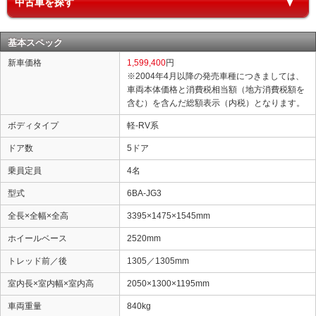
中古車を探す
基本スペック
新車価格
1,599,400
円
※2004年4月以降の発売車種につきましては、
車両本体価格と消費税相当額（地方消費税額を
含む）を含んだ総額表示（内税）となります。
ボディタイプ
軽-RV系
ドア数
5ドア
乗員定員
4名
型式
6BA-JG3
全長×全幅×全高
3395×1475×1545mm
ホイールベース
2520mm
トレッド前／後
1305／1305mm
室内長×室内幅×室内高
2050×1300×1195mm
車両重量
840kg