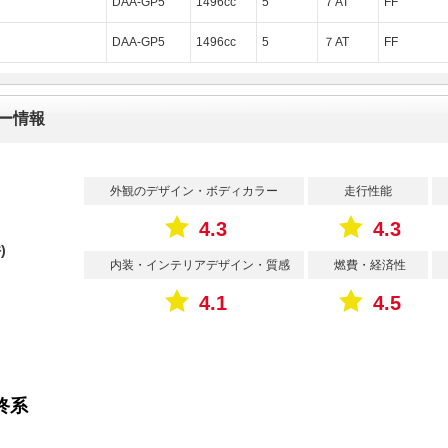
DAA-GP5
1496cc
5
７AT
FF
DAA-GP5
1496cc
5
７AT
FF
ュー情報
外観のデザイン・ボディカラー
走行性能
4.3
4.3
)
内装・インテリアデザイン・質感
燃費・経済性
4.1
4.5
終系