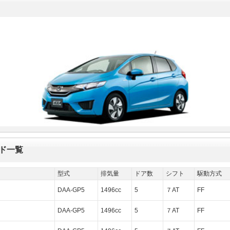
ード一覧
型式
排気量
ドア数
シフト
駆動方式
DAA-GP5
1496cc
5
７AT
FF
DAA-GP5
1496cc
5
７AT
FF