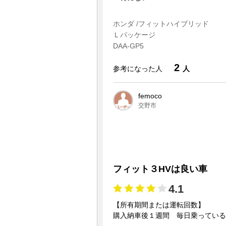
ホンダ /フィットハイブリッド
Ｌパッケージ
DAA-GP5
2
参考になった人
人
femoco
交野市
フィット３HVは良い車
4.1
【所有期間または運転回数】
購入納車後１週間 毎日乗っている