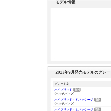
モデル情報
マガジン
車カタログ
自動車ローン
保険
レビュー
価格相場
2013年9月発売モデルのグレ
グレード名
教習所
ハイブリッド
(ハッチバック)
用語集
ハイブリッド・Ｆパッケージ
(ハッチバック)
ハイブリッド・Ｌパッケージ