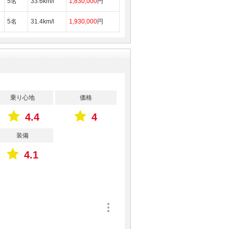
5名
33.6km/l
1,830,000
円
5名
31.4km/l
1,930,000
円
乗り心地
価格
4.4
4
装備
4.1