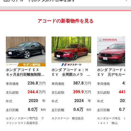
アコードの新着物件を見る
ホンダ アコード ＥＸ
ホンダ アコード ｅ：Ｈ
ホンダ アコード ｅ：
６ヶ月走行距離無制限保
ＥＶ 全周囲カメラ 純
ＥＶ 元デモカー／
証付 サンルーフ 純正
正１２．３型ディスプレ
車／ホンダセンシン
236.8
387.8
429
万円
万円
８インチナビ バックカ
車両価格
イ ＢＯＳＥサウンド
車両価格
Ｇｏｏｇｌｅ搭載１
車両価格
メラ フルセグＴＶ Ｅ
ホンダセンシング 禁煙
３インチホンダコネ
244.4
399.9
441.5
万円
万円
支払総額
支払総額
支払総額
ＴＣ 本革シート レー
車 電動リアゲート 黒
ディスプレイ／Ｂｌ
ダークルーズコントロー
革シート 全席シートヒ
ｔｏｏｔｈ／ドラレ
2020
2024
2025
年
年
年式
年式
年式
ル 衝突軽減ブレーキ
ーター メモリーシー
ＥＴＣ／Ｒカメラ／
Ｂｌｕｅｔｏｏｔｈ シ
ト ドラレコ ＥＴＣ
オーナー／ブライン
8.0万
0.6万
0.7万
km
km
走行距離
走行距離
走行距離
ートヒーター 禁煙車
２．０ ブラインドスポ
ポットモニター フ
ットモニター
グＴＶ
セダン／スポーツ専門店 フ
ネクステージ 横須賀店
ホンダカーズ埼玉 Ｕ－
ァイントラスト高蔵寺店
ｌｅｃｔ 狭山