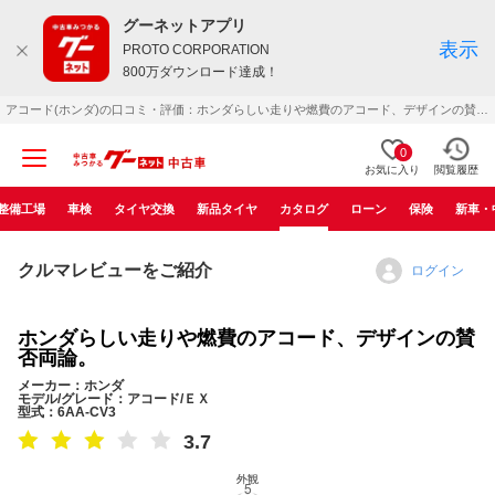
グーネットアプリ
表示
PROTO CORPORATION
800万ダウンロード達成！
アコード(ホンダ)の口コミ・評価：ホンダらしい走りや燃費のアコード、デザインの賛否両論。（2020年02月）
0
お気に入り
閲覧履歴
整備工場
車検
タイヤ交換
新品タイヤ
カタログ
ローン
保険
新車・
クルマレビューをご紹介
ログイン
ホンダらしい走りや燃費のアコード、デザインの賛
否両論。
メーカー：ホンダ
モデル/グレード：アコード/ＥＸ
型式：6AA-CV3
3.7