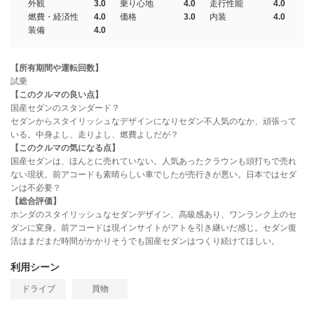
外観
3.0
乗り心地
4.0
走行性能
4.0
燃費・経済性
4.0
価格
3.0
内装
4.0
装備
4.0
【所有期間や運転回数】
試乗
【このクルマの良い点】
国産セダンのスタンダード？
セダンからスタイリッシュなデザインになりセダン不人気のなか、頑張って
いる。中身よし、走りよし、燃費よしだが？
【このクルマの気になる点】
国産セダンは、ほんとに売れていない。人気あったクラウンも頭打ちで売れ
ない現状。前アコードも素晴らしい車でしたが売行きが悪い。日本ではセダ
ンは不必要？
【総合評価】
ホンダのスタイリッシュなセダンデザイン、高級感あり、ワンランク上のセ
ダンに変身。前アコードは現インサイトがアトを引き継いだ感じ。セダン復
活はまだまだ時間がかかりそうでも国産セダンはつくり続けてほしい。
利用シーン
ドライブ
買物