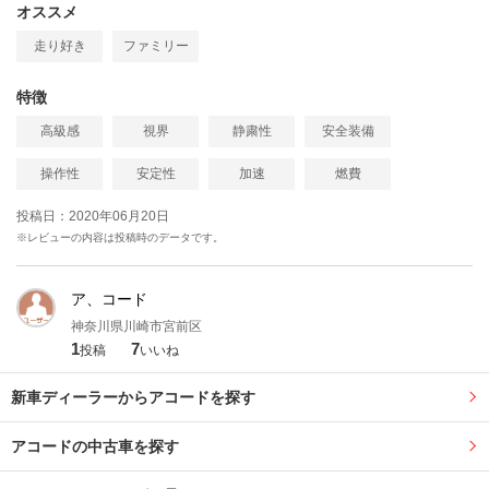
オススメ
走り好き
ファミリー
特徴
高級感
視界
静粛性
安全装備
操作性
安定性
加速
燃費
投稿日：2020年06月20日
※レビューの内容は投稿時のデータです。
ア、コード
神奈川県川崎市宮前区
1
7
投稿
いいね
新車ディーラーからアコードを探す
アコードの中古車を探す