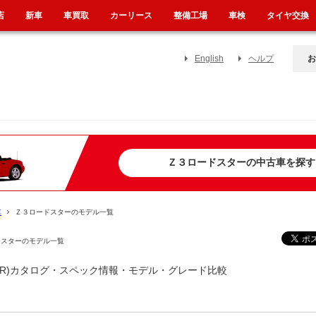
店
新車
車買取
カーリース
整備工場
車検
タイヤ交換
English
ヘルプ
お
Ｚ３ロードスターの中古車を探す
車
Ｚ３ロードスターのモデル一覧
ドスターのモデル一覧
STER)カタログ・スペック情報・モデル・グレード比較