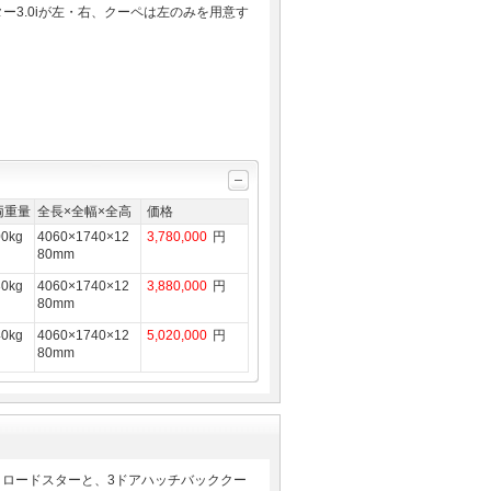
ター3.0iが左・右、クーペは左のみを用意す
両重量
全長×全幅×全高
価格
00kg
4060×1740×12
3,780,000
円
80mm
30kg
4060×1740×12
3,880,000
円
80mm
40kg
4060×1740×12
5,020,000
円
80mm
3。ロードスターと、3ドアハッチバッククー