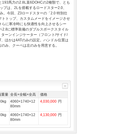
193馬力の2.8L直6DOHCの2種類で、とも
ップは、2Lを搭載するロードスター2.0、
のみ。今回、Z3ロードスターの「2.0 特別仕
フトトップ、カスタムメードをイメージさせ
さらに寒冷時にも快適性を向上させるシー
ペ2.8に標準装備のダブルスポークスタイル
・ターンインジケーター（フロント/サイド/
AT、ほかは4ATのみの設定。ハンドル位置は
8が右のみ、クーペは左のみを用意する。
両重量
全長×全幅×全高
価格
00kg
4060×1740×12
4,030,000
円
80mm
30kg
4060×1740×12
4,130,000
円
80mm