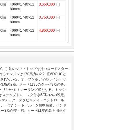
10kg
4060×1740×12
3,650,000
円
80mm
50kg
4060×1740×12
3,750,000
円
80mm
40kg
4060×1740×12
4,850,000
円
80mm
ーズ。手動のソフトトップを持つロードスター
エンジンは170馬力の2.2L直6DOHCと
が採用されている。オープンボディのラインアッ
.0iの2種。クーペは3Lのクーペ3.0iのみ。
・リヤ/セミトレーリング式となる。ミッシ
かはステップトロニック付き5ATのみの設定。
ートマチック・スタビリティ・コントロール
ショナー付きシートベルトを標準装備。ハンド
ター3.0iが左・右、クーペは左のみを用意す