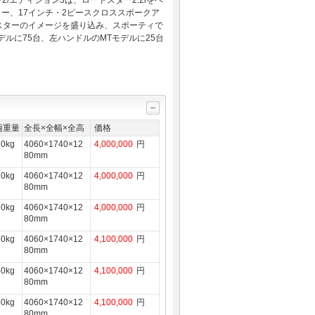
2/エディション3は、ロードスター2.2iをベ
ー、17インチ・2ピースクロススポークア
スターのイメージを盛り込み、スポーティで
ルに75台、左ハンドルのMTモデルに25台
両重量
全長×全幅×全高
価格
10kg
4060×1740×12
4,000,000
円
80mm
10kg
4060×1740×12
4,000,000
円
80mm
10kg
4060×1740×12
4,000,000
円
80mm
50kg
4060×1740×12
4,100,000
円
80mm
50kg
4060×1740×12
4,100,000
円
80mm
50kg
4060×1740×12
4,100,000
円
80mm