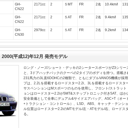
GH-
2171cc
2
５MT
FR
2名
10.4km/l
13
CN22
GH-
2171cc
2
５AT
FR
2名
9.4km/l
13
CN22
GH-
2979cc
2
５AT
FR
2名
9.2km/l
13
CN30
 2000(平成12)年12月 発売モデル
ロング・ノーズ/ショート・デッキの2シータースポーツがZ3シリ
と、3ドアハッチバックのクーペの2タイプのボディを持つ。搭載される
231馬力の3L直6DOHCの2種類で、ともにダブルVANOS機構
プは、2.2Lを搭載するロードスター2.2i、3Lを搭載するロードスター3
サスペンションはMスポーツのものを使用し、フロント/ストラット
ョンはロードスター2.2iが5MT&ステップトロニック付き5AT、ほ
安全装備として全車にデュアル&サイドエアバッグ、ASC+T（オ
+トラクション・コントロール）、LSD、ABS、キャッチ・テン
ル位置はロードスター2.2iのMTモデル/左・ATモデル/右、ロードス
る。