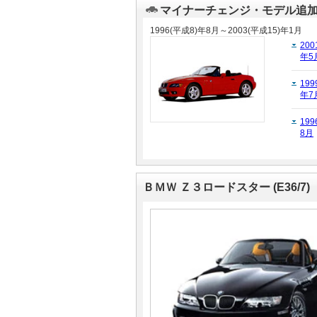
マイナーチェンジ・モデル追
マガジン
マガジン
1996(平成8)年8月～2003(平成15)年1月
200
年5
車カタログ
車カタログ
199
年7
自動車ローン
自動車ローン
199
8月
保険
保険
レビュー
レビュー
ＢＭＷ Ｚ３ロードスター (E36/7)
価格相場
価格相場
教習所
教習所
用語集
用語集