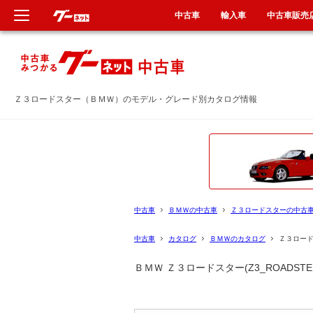
中古車
輸入車
中古車販売
新車
新車
中古車
中古車
Ｚ３ロードスター（ＢＭＷ）のモデル・グレード別カタログ情報
輸入車
輸入車
クルマ買取
クルマ買取
定額乗り
カーリース
中古車
ＢＭＷの中古車
Ｚ３ロードスターの中古
タイヤ交換
タイヤ交換
中古車
カタログ
ＢＭＷのカタログ
Ｚ３ロー
ＢＭＷ Ｚ３ロードスター(Z3_ROAD
整備工場
整備工場
車検
車検