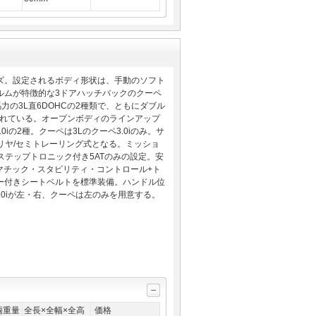
ーズ。設定されるボディ形状は、手動のソフト
ルムが特徴的な3ドアハッチバックのクーペ
1馬力の3L直6DOHCの2種類で、ともにダブル
されている。オープンボディのラインアップ
0iの2種。クーペは3Lのクーペ3.0iのみ。サ
リヤ/セミトレーリング式となる。ミッショ
はステップトロニック付き5ATのみの設定。安
マチック・スタビリティ・コントロール+ト
ナー付きシートベルトを標準装備。ハンドル位
3.0iが左・右、クーペは左のみを用意する。
両重量
全長×全幅×全高
価格