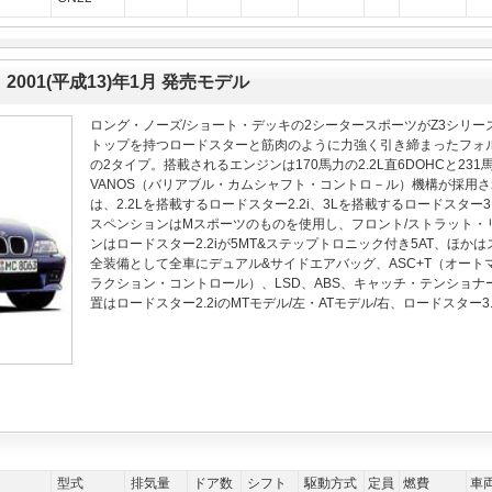
 2001(平成13)年1月 発売モデル
ロング・ノーズ/ショート・デッキの2シータースポーツがZ3シリ
トップを持つロードスターと筋肉のように力強く引き締まったフォ
の2タイプ。搭載されるエンジンは170馬力の2.2L直6DOHCと23
VANOS（バリアブル・カムシャフト・コントロ－ル）機構が採用
は、2.2Lを搭載するロードスター2.2i、3Lを搭載するロードスター3.
スペンションはMスポーツのものを使用し、フロント/ストラット・
ンはロードスター2.2iが5MT&ステップトロニック付き5AT、ほか
全装備として全車にデュアル&サイドエアバッグ、ASC+T（オート
ラクション・コントロール）、LSD、ABS、キャッチ・テンショ
置はロードスター2.2iのMTモデル/左・ATモデル/右、ロードスター
型式
排気量
ドア数
シフト
駆動方式
定員
燃費
車