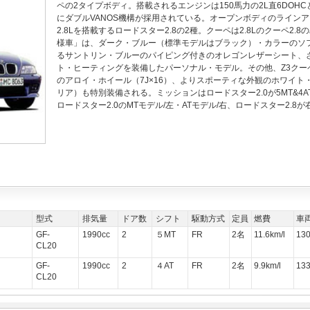
ペの2タイプボディ。搭載されるエンジンは150馬力の2L直6DOHCと
にダブルVANOS機構が採用されている。オープンボディのラインア
2.8Lを搭載するロードスター2.8の2種。クーペは2.8Lのクーペ2.8
様車」は、ダーク・ブルー（標準モデルはブラック）・カラーのソ
るサントリン・ブルーのパイピング付きのオレゴンレザーシート、
ト・ヒーティングを装備したパーソナル・モデル。その他、Z3クー
のアロイ・ホイール（7J×16）、よりスポーティな外観のホワイト
リア）も特別装備される。ミッションはロードスター2.0が5MT&4
ロードスター2.0のMTモデル/左・ATモデル/右、ロードスター2.
型式
排気量
ドア数
シフト
駆動方式
定員
燃費
車
GF-
1990cc
2
５MT
FR
2名
11.6km/l
13
CL20
GF-
1990cc
2
４AT
FR
2名
9.9km/l
13
CL20