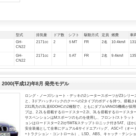
型式
排気量
ドア数
シフト
駆動方式
定員
燃費
車
GH-
2171cc
2
５MT
FR
2名
10.4km/l
13
CN22
GH-
2171cc
2
５AT
FR
2名
9.4km/l
13
CN22
 2000(平成12)年8月 発売モデル
ロング・ノーズ/ショート・デッキの2シータースポーツがZ3シリ
と、3ドアハッチバックのクーペの2タイプのボディを持つ。搭載される
231馬力の3L直6DOHCの2種類で、ともにダブルVANOS機構
プは、2.2Lを搭載するロードスター2.2i、3Lを搭載するロードスター3
サスペンションはMスポーツのものを使用し、フロント/ストラット
ョンはロードスター2.2iが5MT&ステップトロニック付き5AT、ほ
安全装備として全車にデュアル&サイドエアバッグ、ASC+T（オ
+トラクション・コントロール）、LSD、ABS、キャッチ・テン