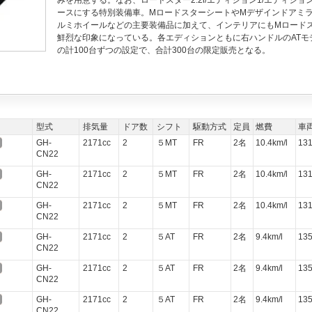
みを用意する。なお、ロードスター2.2i/エディション1/エディション
ースにする特別装備車。MロードスターシートやMデザインドアミラ
ルミホイールなどの主要装備品に加えて、インテリアにもMロード
鮮烈な印象になっている。各エディションともに右ハンドルのATモデ
の計100台ずつの設定で、合計300台の限定販売となる。
型式
排気量
ドア数
シフト
駆動方式
定員
燃費
車
GH-
2171cc
2
５MT
FR
2名
10.4km/l
13
CN22
GH-
2171cc
2
５MT
FR
2名
10.4km/l
13
CN22
GH-
2171cc
2
５MT
FR
2名
10.4km/l
13
CN22
GH-
2171cc
2
５AT
FR
2名
9.4km/l
13
CN22
GH-
2171cc
2
５AT
FR
2名
9.4km/l
13
CN22
GH-
2171cc
2
５AT
FR
2名
9.4km/l
13
CN22