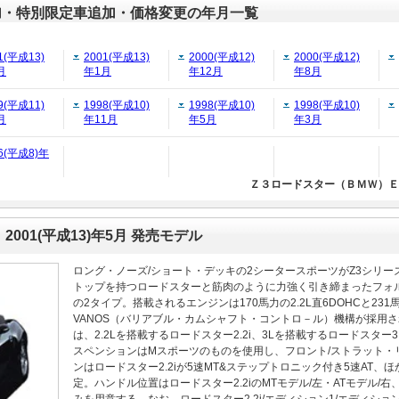
加・特別限定車追加・価格変更の年月一覧
1(平成13)
2001(平成13)
2000(平成12)
2000(平成12)
月
年1月
年12月
年8月
9(平成11)
1998(平成10)
1998(平成10)
1998(平成10)
月
年11月
年5月
年3月
6(平成8)年
Ｚ３ロードスター（ＢＭＷ）Ｅ３
 2001(平成13)年5月 発売モデル
ロング・ノーズ/ショート・デッキの2シータースポーツがZ3シリ
トップを持つロードスターと筋肉のように力強く引き締まったフォ
の2タイプ。搭載されるエンジンは170馬力の2.2L直6DOHCと23
VANOS（バリアブル・カムシャフト・コントロ－ル）機構が採用
は、2.2Lを搭載するロードスター2.2i、3Lを搭載するロードスター3.
スペンションはMスポーツのものを使用し、フロント/ストラット・
ンはロードスター2.2iが5速MT&ステップトロニック付き5速AT、
定。ハンドル位置はロードスター2.2iのMTモデル/左・ATモデル/右