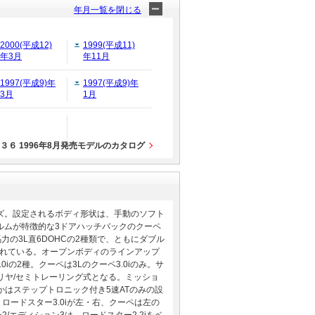
年月一覧を閉じる
2000(平成12)
1999(平成11)
年3月
年11月
1997(平成9)年
1997(平成9)年
3月
1月
６ 1996年8月発売モデルのカタログ
ーズ。設定されるボディ形状は、手動のソフト
ルムが特徴的な3ドアハッチバックのクーペ
1馬力の3L直6DOHCの2種類で、ともにダブル
されている。オープンボディのラインアップ
0iの2種。クーペは3Lのクーペ3.0iのみ。サ
リヤ/セミトレーリング式となる。ミッショ
ほかはステップトロニック付き5速ATのみの設
、ロードスター3.0iが左・右、クーペは左の