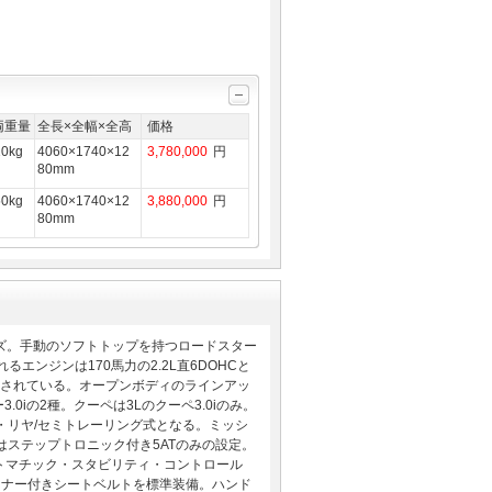
両重量
全長×全幅×全高
価格
10kg
4060×1740×12
3,780,000
円
80mm
50kg
4060×1740×12
3,880,000
円
80mm
ーズ。手動のソフトトップを持つロードスター
エンジンは170馬力の2.2L直6DOHCと
が採用されている。オープンボディのラインアッ
.0iの2種。クーペは3Lのクーペ3.0iのみ。
・リヤ/セミトレーリング式となる。ミッシ
かはステップトロニック付き5ATのみの設定。
ートマチック・スタビリティ・コントロール
ショナー付きシートベルトを標準装備。ハンド