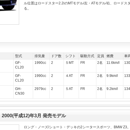
ル位置はロードスター2.2iのMTモデル/左・ATモデル/右、ロードス
る。
型式
排気量
ドア数
シフト
駆動方式
定員
燃費
車
GF-
1990cc
2
５MT
FR
2名
11.6km/l
13
CL20
GF-
1990cc
2
４AT
FR
2名
9.9km/l
13
CL20
GH-
2979cc
2
５AT
FR
2名
9.2km/l
13
CN30
 2000(平成12)年3月 発売モデル
ロング・ノーズ/ショート・デッキの2シータースポーツ、BMW Z