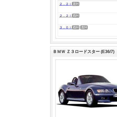
２．２ｉ
２．２ｉ
３．０ｉ
ＢＭＷ Ｚ３ロードスター (E36/7)