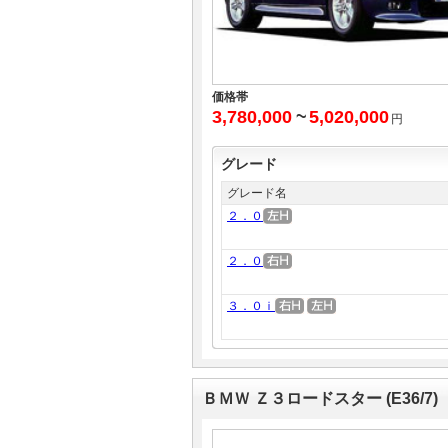
価格帯
3,780,000
~
5,020,000
円
グレード
グレード名
２．０
２．０
３．０ｉ
ＢＭＷ Ｚ３ロードスター (E36/7)