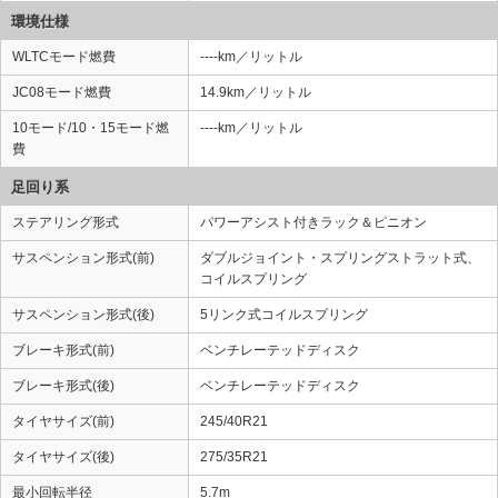
環境仕様
WLTCモード燃費
----km／リットル
JC08モード燃費
14.9km／リットル
10モード/10・15モード燃
----km／リットル
費
足回り系
ステアリング形式
パワーアシスト付きラック＆ピニオン
サスペンション形式(前)
ダブルジョイント・スプリングストラット式、
コイルスプリング
サスペンション形式(後)
5リンク式コイルスプリング
ブレーキ形式(前)
ベンチレーテッドディスク
ブレーキ形式(後)
ベンチレーテッドディスク
タイヤサイズ(前)
245/40R21
タイヤサイズ(後)
275/35R21
最小回転半径
5.7m