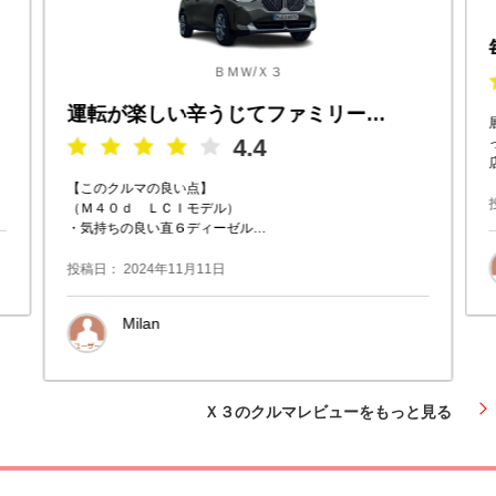
ＢＭＷ/Ｘ３
運転が楽しい辛うじてファミリーカー
4.4
【このクルマの良い点】
（Ｍ４０ｄ ＬＣＩモデル）
・気持ちの良い直６ディーゼル
・シートに背中を押し付けられる加速
・加速のときのエンジンサウンド
投稿日： 2024年11月11日
・思った通りに曲がれるハンドリングとサス
Milan
大阪府枚方市
Ｘ３のクルマレビューをもっと見る