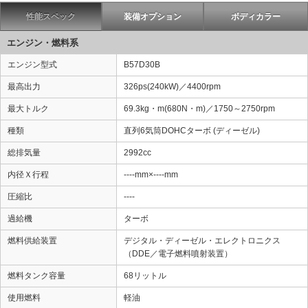
性能スペック
装備オプション
ボディカラー
エンジン・燃料系
エンジン型式
B57D30B
最高出力
326ps(240kW)／4400rpm
最大トルク
69.3kg・m(680N・m)／1750～2750rpm
種類
直列6気筒DOHCターボ (ディーゼル)
総排気量
2992cc
内径Ｘ行程
----mm×----mm
圧縮比
----
過給機
ターボ
燃料供給装置
デジタル・ディーゼル・エレクトロニクス
（DDE／電子燃料噴射装置）
燃料タンク容量
68リットル
使用燃料
軽油