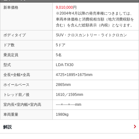
新車価格
9,010,000
円
※2004年4月以降の発売車種につきましては、
車両本体価格と消費税相当額（地方消費税額を
含む）を含んだ総額表示（内税）となります。
ボディタイプ
SUV・クロスカントリー・ライトクロカン
ドア数
5ドア
乗員定員
5名
型式
LDA-TX30
全長×全幅×全高
4725×1895×1675mm
ホイールベース
2865mm
トレッド前／後
1610／1595mm
室内長×室内幅×室内高
----×----×----mm
車両重量
1980kg
解説