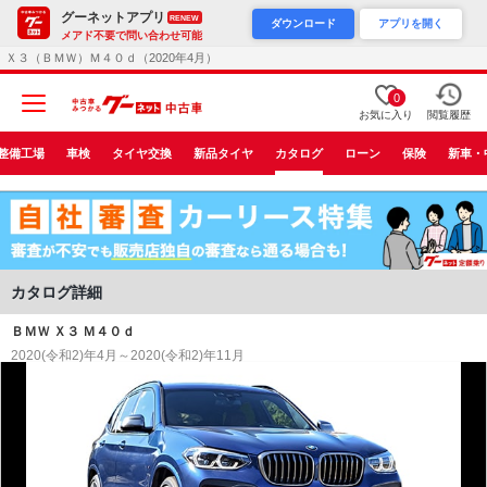
グーネットアプリ
RENEW
ダウンロード
アプリを開く
メアド不要で問い合わせ可能
Ｘ３（ＢＭＷ）Ｍ４０ｄ（2020年4月）
0
お気に入り
閲覧履歴
整備工場
車検
タイヤ交換
新品タイヤ
カタログ
ローン
保険
新車・
カタログ詳細
ＢＭＷ Ｘ３ Ｍ４０ｄ
2020(令和2)年4月～2020(令和2)年11月