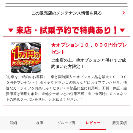
この販売店のメンテナンス情報を見る
★オプション１０，０００円分プレ
ゼント
ご来店の上、他オプションと併せてご成
約頂いた方限定！
ネット予約でキャンペーンに応募しよ
”お車をご成約のお客様に、車と同時購入のオプション品を最大１０，００
０円分プレゼント！ タイヤやドラレコの購入などにお役立ていただき、快
適なカーライフをお楽しみください♪ ※部品代金に利用可。工賃・保証・諸
費用等は適用対象外。※他クーポンとの併用不可。※ご来店時にＧｏｏネッ
トの来店クーポンを見た、とお伝えください。”
詳細
在庫
グループ店
レビュー
販売実績