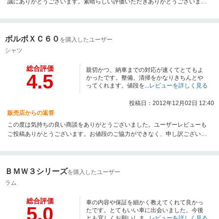
誠にありがとうございます。素晴らしい評価いただきありがとうございま
す！今後もきょ様の安心安全なカーライフのサポートさせていただきます！
点検・車検などお気軽にお声がけくださいませ。今後とも宜しくお願いいた
します。
ボルボＸＣ６０
を購入したユーザー
シャツ
総合評価
親切かつ、納車までの対応が速くてとてもよ
4.5
かったです。整備、清掃をかなりきちんとや
ってくれます。値段を...
レビューを詳しく見る
投稿日：2012年12月02日 12:40
販売店からの返答
この度は気持ちの良い商談をありがとうございました。ユーザーレビューも
ご投稿ありがとうございます。お値段のご協力ができなく、申し訳ございま
せんでした。ですが、お値段以上のお車をご案内できたと思っております。
今後もより良い店舗を目指してまいります。当社では納車後のお付き合いを
より大事にしております。お客様が快適なカーライフをお過ごし頂ける様サ
ＢＭＷ３シリーズ
ポートさせて頂く事が我々の役目ですので、お車についてご不明な事がござ
を購入したユーザー
いましたらお気軽にお申し付け下さいませ。精一杯アフターフォローをさせ
ラム
て頂きます。この度は数ある販売の中から、当店よりご購入頂きありがとう
ございました。これからの末永いお付き合いを、どうぞ宜しくお願い致しま
総合評価
車の内容や保証を細かく教えてくれて良かっ
5.0
す。
たです。とてもいい車に出会いました。今後
とも宜しくお願いしま...
レビューを詳しく見る