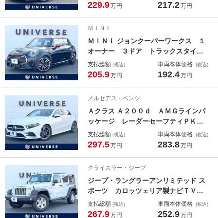
ションＰＫＧ アドバンスドＰＫＧ
229.9
217.2
万円
万円
全周囲カメラ ＨＵＤ 純正ナビＴ
Ｖ シートヒーター パワーシート
ＭＩＮＩ
パワーバックドア ＥＴＣ 禁煙
ＭＩＮＩ ジョンクーパーワークス １
オーナー ３ドア トラックスタイ
ル １８インチ黒塗装ＡＷ ハーフレ
支払総額
車両本体価格
(税込)
(税込)
ザー シートヒーター 純正ナビ ア
205.9
192.4
万円
万円
クティブクルーズコントロール ＨＵ
Ｄ ＬＥＤヘッドランプ コンフォー
メルセデス・ベンツ
トアクセス ＥＴＣ 禁煙車
Ａクラス Ａ２００ｄ ＡＭＧラインパ
ッケージ レーダーセーフティＰＫ
Ｇ ディストロニックプラス 純正ナ
支払総額
車両本体価格
(税込)
(税込)
ビ フルセグ リアビューカメラ シ
297.5
283.8
万円
万円
ートヒーター 左右独立調整オートエ
アコン プライバシーガラス ＬＥＤ
クライスラー・ジープ
ヘッド 純正１８インチＡＷ ＥＴ
ジープ・ラングラーアンリミテッド ス
Ｃ 禁煙車
ポーツ カロッツェリア製ナビＴＶ
バック／サイドカメラ ブラックハー
支払総額
車両本体価格
(税込)
(税込)
ドトップ オートエアコン 革巻きス
267.9
252.9
万円
万円