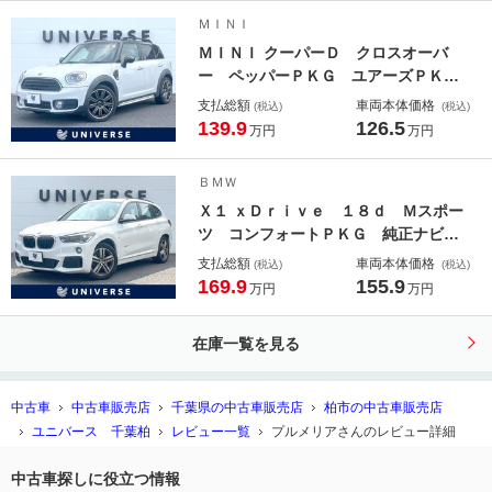
ガラス ＨＩＤヘッド 純正２０イン
ＭＩＮＩ
チＡＷ ＥＴＣ 禁煙車
ＭＩＮＩ クーパーＤ クロスオーバ
ー ペッパーＰＫＧ ユアーズＰＫ
Ｇ アダプティブＬＥＤヘッドラン
支払総額
車両本体価格
(税込)
(税込)
プ ＨＵＤ 黒革 純正ナビ リアビ
139.9
126.5
万円
万円
ューカメラ コンフォートアクセス
シートヒーター アクティブクルコ
ＢＭＷ
ン パワーバックドア ＥＴＣ 禁煙
Ｘ１ ｘＤｒｉｖｅ １８ｄ Ｍスポー
車
ツ コンフォートＰＫＧ 純正ナビ
バックカメラ パークディスタンスコ
支払総額
車両本体価格
(税込)
(税込)
ントロール パーキングアシスト Ｍ
169.9
155.9
万円
万円
スポーツサス ＬＥＤヘッド 純正１
８インチＡＷ デュアルオートエアコ
在庫一覧を見る
ン ルームミラー内蔵ＥＴＣ 禁煙車
中古車
中古車販売店
千葉県の中古車販売店
柏市の中古車販売店
ユニバース 千葉柏
レビュー一覧
プルメリアさんのレビュー詳細
中古車探しに役立つ情報