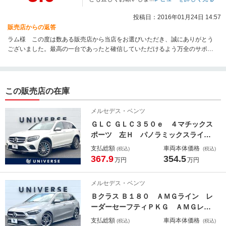
投稿日：2016年01月24日 14:57
販売店からの返答
ラム様 この度は数ある販売店から当店をお選びいただき、誠にありがとう
ございました。最高の一台であったと確信していただけるよう万全のサポー
ト体制でいつもお迎えします。納車後の整備保証内容が充実しているのが当
社の強みのひとつです。安心の保証にご加入いただいておりますので、愛車
のトラブルだけでなく、無料オイル交換や無料点検で快適なカーライフをお
送りください。今後ともどうぞよろしくお願いいたします。
この販売店の在庫
メルセデス・ベンツ
ＧＬＣ ＧＬＣ３５０ｅ ４マチックス
ポーツ 左Ｈ パノラミックスライデ
ィングルーフ Ｂｕｒｍｅｓｔｅｒ
支払総額
車両本体価格
(税込)
(税込)
純正ナビＴＶ ３６０度カメラ レー
367.9
354.5
万円
万円
ダーセーフティＰＫＧ 純正２０イン
チＡＷ 革シート シートヒーター
メルセデス・ベンツ
パワーシート ＬＥＤヘッド ＥＴＣ
Ｂクラス Ｂ１８０ ＡＭＧライン レ
ーダーセーフティＰＫＧ ＡＭＧレザ
ーエクスクルーシブＰＫＧ ナビゲー
支払総額
車両本体価格
(税込)
(税込)