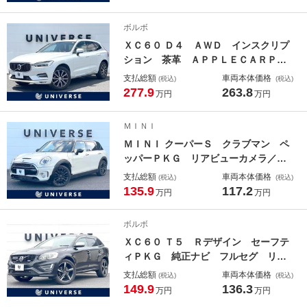
テアリングホイール オーバーフェン
ダー サイドステップ コマンドトラ
ボルボ
ックトランスファー ＥＴＣ 禁煙車
ＸＣ６０ Ｄ４ ＡＷＤ インスクリプ
ション 茶革 ＡＰＰＬＥＣＡＲＰＬ
ＡＹ 純正ナビＴＶ ３６０度カメ
支払総額
車両本体価格
(税込)
(税込)
ラ スマートキー パワーシート シ
277.9
263.8
万円
万円
ートヒーター／ベンチレーション ブ
ラインドスポット ＨＵＤ パワーバ
ＭＩＮＩ
ックドア ＬＥＤヘッドライト ＥＴ
ＭＩＮＩ クーパーＳ クラブマン ペ
Ｃ
ッパーＰＫＧ リアビューカメラ／パ
ークディスタンスコントロール 純正
支払総額
車両本体価格
(税込)
(税込)
ナビ アクティブクルコン コンフォ
135.9
117.2
万円
万円
ートアクセス ドライブモード 純正
１７インチブラックＡＷ インテリジ
ボルボ
ェントセーフティ ＥＴＣ
ＸＣ６０ Ｔ５ Ｒデザイン セーフテ
ィＰＫＧ 純正ナビ フルセグ リア
ビューカメラ パークアシスト 黒革
支払総額
車両本体価格
(税込)
(税込)
シート シートヒーター パワーシー
149.9
136.3
万円
万円
ト パワーバックドア プライバシー