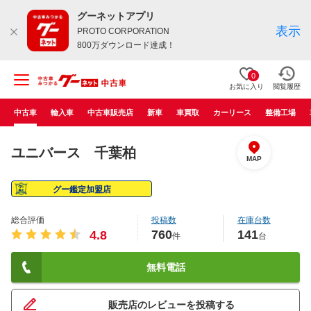
グーネットアプリ
表示
PROTO CORPORATION
800万ダウンロード達成！
0
お気に入り
閲覧履歴
中古車
輸入車
中古車販売店
新車
車買取
カーリース
整備工場
ユニバース 千葉柏
MAP
グー鑑定加盟店
総合評価
投稿数
在庫台数
760
141
4.8
件
台
無料電話
販売店のレビューを投稿する