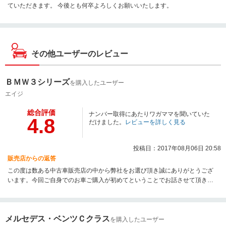
ていただきます。 今後とも何卒よろしくお願いいたします。
その他ユーザーのレビュー
ＢＭＷ３シリーズ
を購入したユーザー
エイジ
総合評価
ナンバー取得にあたりワガママを聞いていた
4.8
だけました。
レビューを詳しく見る
投稿日：2017年08月06日 20:58
販売店からの返答
この度は数ある中古車販売店の中から弊社をお選び頂き誠にありがとうござ
います。今回ご自身でのお車ご購入が初めてということでお話させて頂きま
したが、知識の多さに驚かされました。自動車保険も弊社にお任せ頂き、こ
れからのカーライフを全面的にサポートする準備は整っておりますのでお気
軽にご連絡ください。これから末永く宜しくお願い致します。
メルセデス・ベンツＣクラス
を購入したユーザー