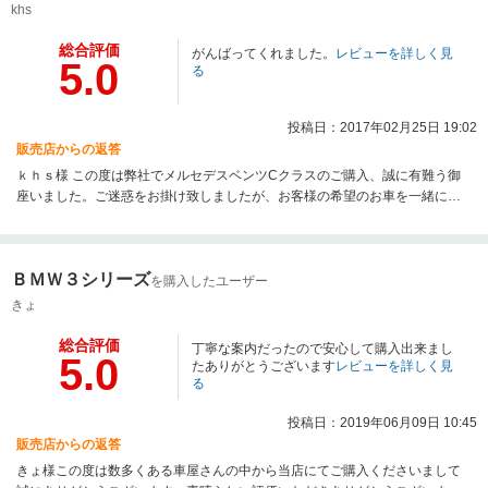
khs
総合評価
がんばってくれました。
レビューを詳しく見
5.0
る
投稿日：2017年02月25日 19:02
販売店からの返答
ｋｈｓ様 この度は弊社でメルセデスベンツCクラスのご購入、誠に有難う御
座いました。ご迷惑をお掛け致しましたが、お客様の希望のお車を一緒に探
させて頂いた事は営業として大変嬉しく感じております。店頭在庫ではなか
った車両にはなりますが、綺麗な状態で準備を整えておきますのでご安心下
さい。万一のトラブルの際にも弊社には整備工場を併設しておりアフターサ
ＢＭＷ３シリーズ
ービスも充実しております。ご購入後の安心を第一にサポートして参ります
を購入したユーザー
ので今後とも末永くお付き合いを宜しくお願いします。納車まで少々お時間
きょ
を頂きますが、楽しみにお待ち下さいませ。
総合評価
丁寧な案内だったので安心して購入出来まし
5.0
たありがとうございます
レビューを詳しく見
る
投稿日：2019年06月09日 10:45
販売店からの返答
きょ様この度は数多くある車屋さんの中から当店にてご購入くださいまして