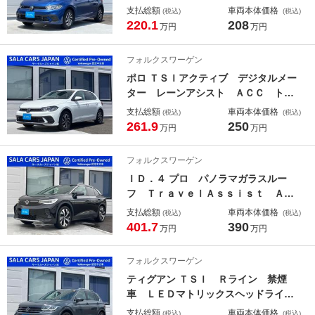
能 バックカメラ リヤトラフィック
支払総額
車両本体価格
(税込)
(税込)
アラート Ａｐｐ－Ｃｏｎｎｅｃｔ
220.1
208
万円
万円
Ｂｌｕｅｔｏｏｔｈ ＬＥＤヘッドラ
イト スマートキー ＥＴＣ ＩＳ
フォルクスワーゲン
ＯＦＩＸ 認定中古
ポロ ＴＳＩアクティブ デジタルメー
ター レーンアシスト ＡＣＣ トラ
ベルアシスト パークディスタンスコ
支払総額
車両本体価格
(税込)
(税込)
ントロール ワイヤレス充電 ＬＥＤ
261.9
250
万円
万円
ヘッドライト バックカメラ パドル
シフト Ａｐｐ－Ｃｏｎｎｅｃｔ 禁
フォルクスワーゲン
煙 認定保証付き
ＩＤ．４ プロ パノラマガラスルー
フ ＴｒａｖｅｌＡｓｓｉｓｔ ＡＣ
Ｃ ＩＱ．ＬＩＧＨＴ レーンキー
支払総額
車両本体価格
(税込)
(税込)
プ 後方死角検知 パワーテールゲー
401.7
390
万円
万円
ト シートヒーター＆マッサージ パ
ワーシート Ａｐｐ－Ｃｏｎｎｅｃ
フォルクスワーゲン
ｔ デモカー
ティグアン ＴＳＩ Ｒライン 禁煙
車 ＬＥＤマトリックスヘッドライ
ト ＡＣＣ ＴｒａｖｅｌＡｓｓｉｓ
支払総額
車両本体価格
(税込)
(税込)