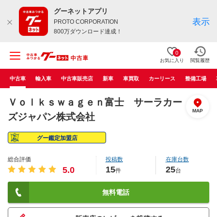
グーネットアプリ
表示
PROTO CORPORATION
800万ダウンロード達成！
0
お気に入り
閲覧履歴
中古車
輸入車
中古車販売店
新車
車買取
カーリース
整備工場
Ｖｏｌｋｓｗａｇｅｎ富士 サーラカー
MAP
ズジャパン株式会社
グー鑑定加盟店
総合評価
投稿数
在庫台数
15
25
5.0
件
台
無料電話