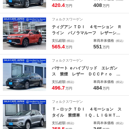
ｔ アンビエントライト ワイヤレス
420.4
408
万円
万円
チャージ Ａｐｐ－Ｃｏｎｎｅｃｔ
ブラインドスポット 障害物センサ
フォルクスワーゲン
ー レーンアシスト ＥＴＣ
ティグアン ＴＤＩ ４モーション Ｒ
ライン パノラマルーフ レザーシー
ト シートベンチレーション ＤＣ
支払総額
車両本体価格
(税込)
(税込)
Ｃ アラウンドビューカメラ Ａｐｐ
565.4
551
万円
万円
ｌｅＣａｒＰｌａｙ ＡＣＣ トラベ
ルアシスト レーンチェンジアシス
フォルクスワーゲン
ト パワーテールゲート 禁煙 認定
パサート ｅハイブリッド エレガン
中古車
ス 禁煙 レザー ＤＣＣＰｒｏ Ｉ
Ｑ．ＬＩＧＨＴ シートリラクゼーシ
支払総額
車両本体価格
(税込)
(税込)
ョン シートヒーター＆ベンチレーシ
496.7
484
万円
万円
ョン パワーテールゲート 全周囲カ
メラ ＡＣＣ レーンチェンジアシス
フォルクスワーゲン
ト Ａｐｐ－Ｃｏｎｎｅｃｔ
Ｔ－ロック ＴＤＩ ４モーション ス
タイル 禁煙車 ＩＱ．ＬＩＧＨＴ
デジタルメーター ＡＣＣ Ｔｒａｖ
支払総額
車両本体価格
(税込)
(税込)
ｅｌＡｓｓｉｓｔ レーンアシスト