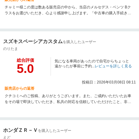
チャミー様この度は数ある販売店の中から、当店のメルセデス・ベンツ Bク
ラスをお選びいただき、心より感謝申し上げます。「中古車の購入手続きは
複雑で分かりにくい」というお客様の不安を解消できるよう、お見積りの段
階から納車準備に至るまで、透明性の高い情報公開と迅速なレスポンスを徹
底いたしました。説明が分かりやすかったとのお言葉をいただき、私共も安
心いたしました。メルセデス・ベンツのBクラスは、コンパクトなサイズ感な
スズキスペーシアカスタム
を購入したユーザー
がら高い収納力を持ち、街乗りでも扱いやすい一台です。チャミー様の生活
において、このお車が最高のパートナーとなることを願っております。点検
のりたま
や車検など、アフターフォローもお任せください。
総合評価
気になる車両があったので自宅からちょっと
5.0
遠かったが事前に予約...
レビューを詳しく見る
投稿日：2026年03月08日 08:11
販売店からの返答
クチコミへのご投稿、ありがとうございます。また、ご成約いただいたお車
をその場で即決していただき、私共の対応を信頼していただけたこと、非常
に嬉しく思います。中古車選びにおいて「本当の状態がわからない」という
不安は、多くの方が抱える悩みです。BELLY CARSでは、プロの視点から車
両の細部までチェックを行い、良い所も悪い所も包み隠さずお話しいたしま
す。それが「安心してお任せできる」という評価に繋がり、今回のご縁があ
ホンダＺＲ－Ｖ
を購入したユーザー
ったものと確信しております。「納得して車を買いたい」とお考えの方は、
ぜひ一度当店の在庫車両をご覧いただき、説明の質を体感してください。今
えど