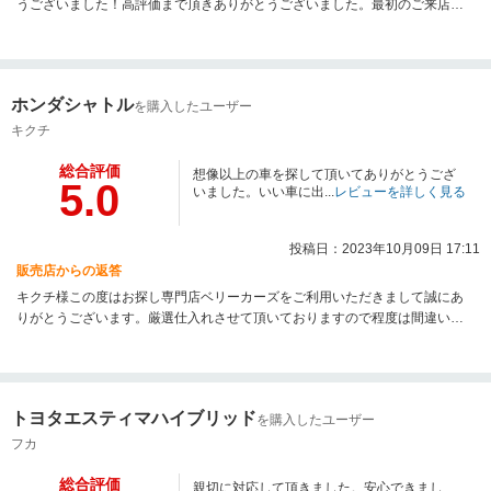
うございました！高評価まで頂きありがとうございました。最初のご来店か
ら納車までお人柄の良さにお客様と出会えたことに感謝しております。納車
で終わりではなく、今後も是非 お車のことならベリーカーズにご相談下さ
いませ！
ホンダシャトル
を購入したユーザー
キクチ
総合評価
想像以上の車を探して頂いてありがとうござ
5.0
いました。いい車に出...
レビューを詳しく見る
投稿日：2023年10月09日 17:11
販売店からの返答
キクチ様この度はお探し専門店ベリーカーズをご利用いただきまして誠にあ
りがとうございます。厳選仕入れさせて頂いておりますので程度は間違いな
くオススメできる良い車です。喜んでご満足いただけ高評価コメントまで頂
き、誠にありがとうございます。これからも末永くご利用頂けますと幸いで
す
トヨタエスティマハイブリッド
を購入したユーザー
フカ
総合評価
親切に対応して頂きました。安心できまし