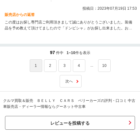
投稿日：2023年07月19日 17:53
販売店からの返答
この度はお探し専門店ご利用頂きまして誠にありがとうございました。装備
品を予め教えて頂けてましたので「ドンピシャ」がお探し出来ました。お車
の状態も気に入って頂けましてこちらと致しましても嬉しいです。今後とも
ベリーカーズをご利用頂ければと思います。ご注文、ご成約ありがとうござ
いました。
97
件中
1~10
件を表示
...
1
2
3
4
10
次へ
クルマ買取＆販売 ＢＥＬＬＹ ＣＡＲＳ ベリーカーズの評判・口コミ 中古
車販売店・ディーラー情報ならグーネット中古車
レビューを投稿する