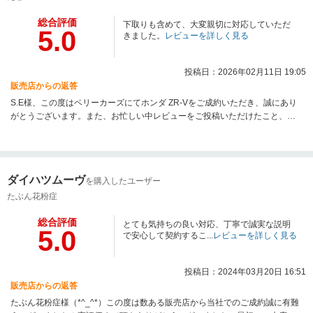
後とも、地域に根ざした安心の中古車選びをサポートさせていただきます。
総合評価
下取りも含めて、大変親切に対応していただ
5.0
きました。
レビューを詳しく見る
投稿日：2026年02月11日 19:05
販売店からの返答
S.E様、この度はベリーカーズにてホンダ ZR-Vをご成約いただき、誠にあり
がとうございます。また、お忙しい中レビューをご投稿いただけたこと、ス
タッフ一同心より感謝申し上げます。今回お選びいただいたホンダ ZR-Vは、
スタイリッシュなデザインと高い走行性能を兼ね備えた、中古車市場でも非
常に注目されているSUVです。ベリーカーズでは、お客様が安心してお車を
お選びいただけるよう、お見積りの詳細から納車までのスケジュール管理ま
ダイハツムーヴ
を購入したユーザー
で、透明性の高い説明を徹底しております。「説明のわかりやすさ」をご評
価いただけたことは、私共にとって大きな自信となります。今後もZR-Vでの
たぶん花粉症
快適なドライブをお楽しみいただけるよう、アフターケアを含め全力でサポ
総合評価
ートしてまいります。
とても気持ちの良い対応、丁寧で誠実な説明
5.0
で安心して契約するこ...
レビューを詳しく見る
投稿日：2024年03月20日 16:51
販売店からの返答
たぶん花粉症様（*^_^*）この度は数ある販売店から当社でのご成約誠に有難