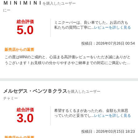
ＭＩＮＩＭＩＮＩ
を購入したユーザー
にー
総合評価
ミニクーパーは、良い車でした。お店の方も
5.0
私たちの質問に丁寧に...
レビューを詳しく見る
投稿日：2026年07月26日 00:54
販売店からの返答
この度はMINIのご成約と、心温まる高評価レビューをいただき誠にありがと
うございます！お見積りの分かりやすさやご納車までの対応にご満足いただ
けたようで、大変嬉しく拝見いたしました。当店では仙台市青葉区にて、お
客様が安心して中古車をお選びいただけるよう、明確な費用案内と丁寧なサ
ポートに努めております。ご納車後も安心のカーライフをお楽しみいただけ
ますよう、しっかりサポートさせていただきます。今後とも末永いお付き合
メルセデス・ベンツＢクラス
を購入したユーザー
いをよろしくお願いいたします。
チャミー
総合評価
希望するくるまがあったため、金額も大体思
3.0
っていたのと妥当でし...
レビューを詳しく見る
投稿日：2026年03月15日 18:23
販売店からの返答