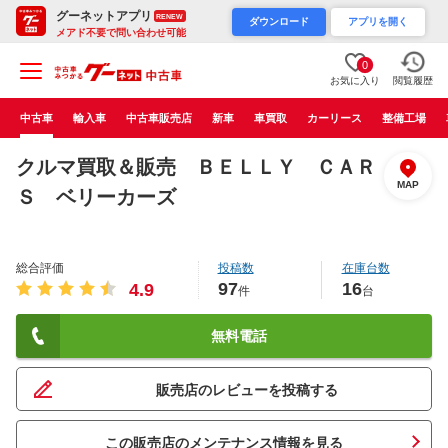
グーネットアプリ
RENEW
ダウンロード
アプリを開く
メアド不要で問い合わせ可能
0
お気に入り
閲覧履歴
中古車
輸入車
中古車販売店
新車
車買取
カーリース
整備工場
クルマ買取＆販売 ＢＥＬＬＹ ＣＡＲ
MAP
Ｓ ベリーカーズ
総合評価
投稿数
在庫台数
97
16
4.9
件
台
無料電話
販売店のレビューを投稿する
この販売店のメンテナンス情報を見る