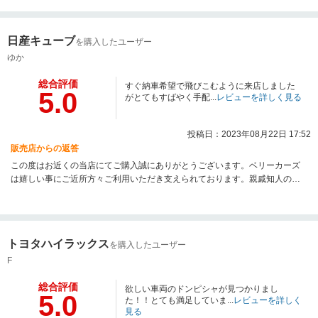
日産キューブ
を購入したユーザー
ゆか
総合評価
すぐ納車希望で飛びこむように来店しました
5.0
がとてもすばやく手配...
レビューを詳しく見る
投稿日：2023年08月22日 17:52
販売店からの返答
この度はお近くの当店にてご購入誠にありがとうございます。ベリーカーズ
は嬉しい事にご近所方々ご利用いただき支えられております。親戚知人のご
紹介も是非宜しくお願い致します。この度は星5つ頂けまして嬉しく思いま
す。
トヨタハイラックス
を購入したユーザー
F
総合評価
欲しい車両のドンピシャが見つかりまし
5.0
た！！とても満足していま...
レビューを詳しく
見る