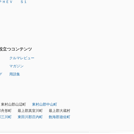
ＰＨＥＶ
Ｓ１
役立つコンテンツ
クルマレビュー
マガジン
グ
用語集
東村山郡山辺町
東村山郡中山町
郡舟形町
最上郡真室川町
最上郡大蔵村
郡三川町
東田川郡庄内町
飽海郡遊佐町