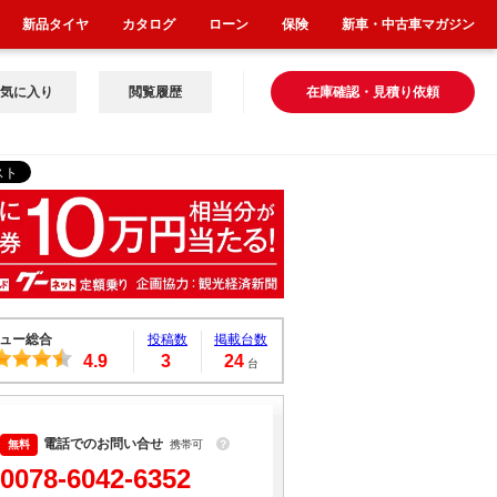
新品タイヤ
カタログ
ローン
保険
新車・中古車マガジン
気に入り
閲覧履歴
在庫確認・見積り依頼
ュー総合
投稿数
掲載台数
4.9
3
24
台
電話でのお問い合せ
携帯可
？
0078-6042-6352