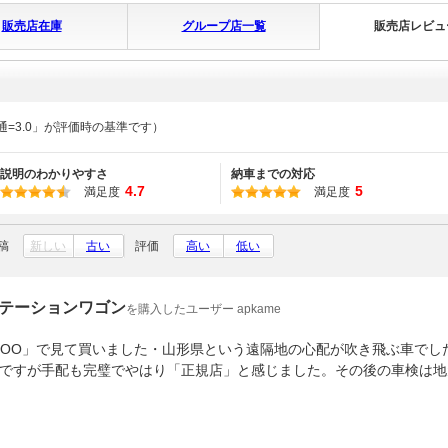
販売店在庫
グループ店一覧
販売店レビュ
通=3.0」が評価時の基準です）
説明のわかりやすさ
納車までの対応
4.7
5
満足度
満足度
稿
新しい
古い
評価
高い
低い
テーションワゴン
を購入したユーザー apkame
GOO」で見て買いました・山形県という遠隔地の心配が吹き飛ぶ車でし
ですが手配も完璧でやはり「正規店」と感じました。その後の車検は地