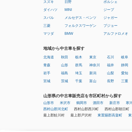
スズキ
日野
ポルシェ
ダイハツ
MINI
ジープ
スバル
メルセデス・ベンツ
ジャガー
三菱
フォルクスワーゲン
プジョー
マツダ
BMW
アルファロメオ
地域から中古車を探す
北海道
秋田
栃木
東京
石川
岐阜
青森
山形
群馬
神奈川
福井
静岡
岩手
福島
埼玉
新潟
山梨
愛知
宮城
茨城
千葉
富山
長野
三重
山形県の中古車販売店を市区町村から探す
山形市
米沢市
鶴岡市
酒田市
新庄市
寒
西村山郡河北町
西村山郡西川町
西村山郡朝日町
最上郡鮭川村
最上郡戸沢村
東置賜郡高畠町
東