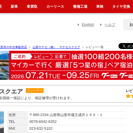
店
新車
車買取
カーリース
整備工場
車検
タイヤ交換
English
ヘルプ
お
山形市の中古車販売店
山形ヤナセ（株） ヤナセスクエア
レビュー一覧
スクエア
ディーラー
レビ
全国統一保証により、保証修理が受けれます。
住所
〒990-2334 山形県山形市蔵王成沢１９０－１
TEL
0078-6042-6352
FAX
023-632-5102