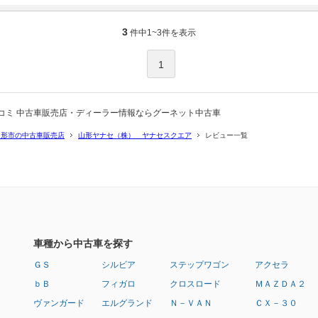
3
件中
1~3
件を表示
1
コミ 中古車販売店・ディーラー情報ならグーネット中古車
山形市の中古車販売店
山形ヤナセ（株） ヤナセスクエア
レビュー一覧
車種から中古車を探す
ＧＳ
シルビア
ステップワゴン
アクセラ
ｂＢ
フィガロ
クロスロード
ＭＡＺＤＡ２
ヴァンガード
エルグランド
Ｎ－ＶＡＮ
ＣＸ－３０