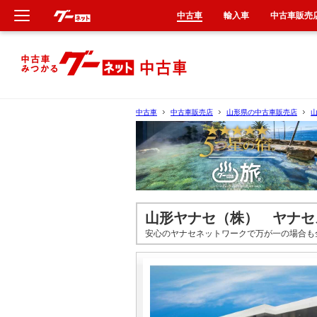
中古車
輸入車
中古車販売
新車
中古車
中古車
中古車販売店
山形県の中古車販売店
輸入車
クルマ買取
カーリース
山形ヤナセ（株） ヤナセ
安心のヤナセネットワークで万が一の場合も
タイヤ交換
整備工場
車検