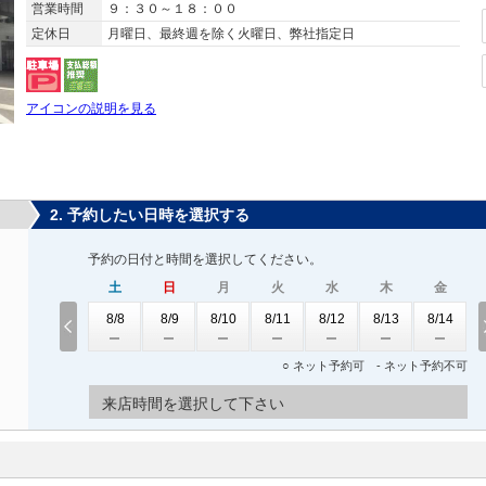
営業時間
９：３０～１８：００
定休日
月曜日、最終週を除く火曜日、弊社指定日
アイコンの説明を見る
2. 予約したい日時を選択する
予約の日付と時間を選択してください。
土
日
月
火
水
木
金
8/8
8/9
8/10
8/11
8/12
8/13
8/14
○ ネット予約可 - ネット予約不可
来店時間を選択して下さい