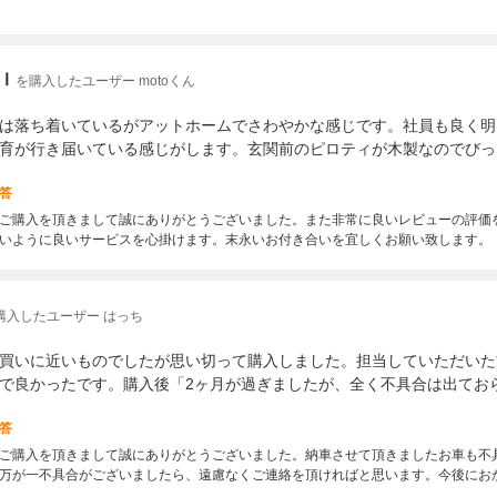
Ｉ
を購入したユーザー motoくん
は落ち着いているがアットホームでさわやかな感じです。社員も良く明
育が行き届いている感じがします。玄関前のピロティが木製なのでびっ
答
ご購入を頂きまして誠にありがとうございました。また非常に良いレビューの評価
いように良いサービスを心掛けます。末永いお付き合いを宜しくお願い致します。
購入したユーザー はっち
買いに近いものでしたが思い切って購入しました。担当していただいた
で良かったです。購入後「2ヶ月が過ぎましたが、全く不具合は出てお
答
ご購入を頂きまして誠にありがとうございました。納車させて頂きましたお車も不
万が一不具合がございましたら、遠慮なくご連絡を頂ければと思います。今後にお