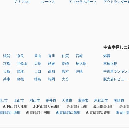
プリウスα
ルークス
アクセラスポーツ
アウトランダー
中古車探しに
滋賀
奈良
岡山
香川
佐賀
宮崎
燃費
京都
和歌山
広島
愛媛
長崎
鹿児島
車種比較
大阪
鳥取
山口
高知
熊本
沖縄
中古車ランキン
兵庫
島根
徳島
福岡
大分
販売店レビュー
河江市
上山市
村山市
長井市
天童市
東根市
尾花沢市
南陽市
西村山郡大江町
北村山郡大石田町
最上郡金山町
最上郡最上町
最上
置賜郡川西町
西置賜郡小国町
西置賜郡白鷹町
西置賜郡飯豊町
東田川