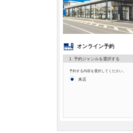
マガジン
車カタログ
自動車ローン
オンライン予約
保険
1. 予約ジャンルを選択する
予約する内容を選択してください。
レビュー
来店
価格相場
教習所
用語集