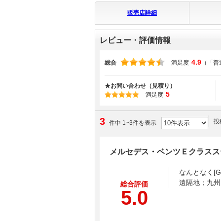
販売店詳細
レビュー・評価情報
4.9
総合
満足度
（「普
★お問い合わせ（見積り）
5
満足度
3
投
件中 1~3件を表示
メルセデス・ベンツＥクラスス
なんとなく[
遠隔地；九州
総合評価
5.0