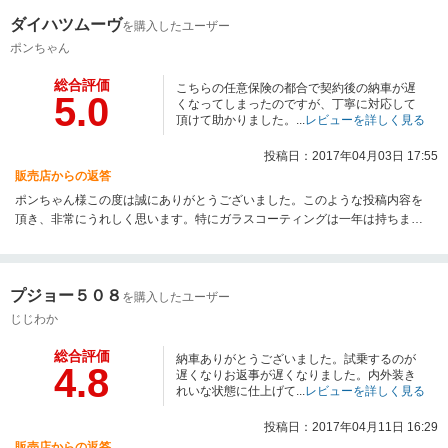
是非これからも末永いお付き合いの程よろしくお願いいたします。又お車で
ダイハツムーヴ
何かお困りのことがありましたらおきがるに御連絡下さい。本当にありがと
を購入したユーザー
う御座いました。
ポンちゃん
総合評価
こちらの任意保険の都合で契約後の納車が遅
5.0
くなってしまったのですが、丁寧に対応して
頂けて助かりました。...
レビューを詳しく見る
投稿日：2017年04月03日 17:55
販売店からの返答
ポンちゃん様この度は誠にありがとうございました。このような投稿内容を
頂き、非常にうれしく思います。特にガラスコーティングは一年は持ちます
ので、今後の洗車の際なども楽に作業できるかと思います。お近くに来た際
など当社にぜひまたお立ち寄りください。ありがとうございました。
プジョー５０８
を購入したユーザー
じじわか
総合評価
納車ありがとうございました。試乗するのが
4.8
遅くなりお返事が遅くなりました。内外装き
れいな状態に仕上げて...
レビューを詳しく見る
投稿日：2017年04月11日 16:29
販売店からの返答