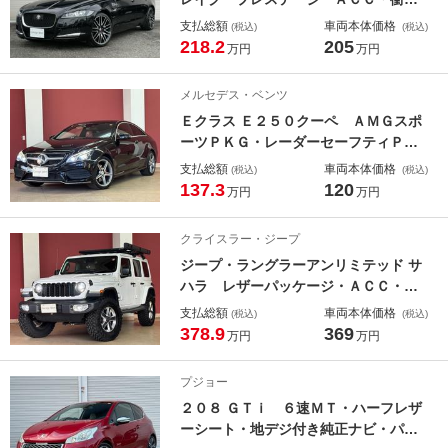
軽減ブレーキ・レーンアシスト・黒革
支払総額
車両本体価格
(税込)
(税込)
シート・地デジ付純正ナビ・バックカ
218.2
205
万円
万円
メラ・シートヒーター、クーラー・電
動リアゲート・メリディアンサウン
メルセデス・ベンツ
ド・純正２０インチアルミ・ＥＴＣ・
Ｅクラス Ｅ２５０クーペ ＡＭＧスポ
ＨＩＤライト
ーツＰＫＧ・レーダーセーフティＰＫ
Ｇ・レッドレザーシート・地デジ付き
支払総額
車両本体価格
(税込)
(税込)
純正ナビ・全方位カメラ・マルチコン
137.3
120
万円
万円
トロールシート・キーレスゴー・ＥＴ
Ｃ・ＬＥＤライト
クライスラー・ジープ
ジープ・ラングラーアンリミテッド サ
ハラ レザーパッケージ・ＡＣＣ・衝
突軽減ブレーキ・レーンアシスト・ブ
支払総額
車両本体価格
(税込)
(税込)
ラインド警告・ラフカントリー２．５
378.9
369
万円
万円
インチリフトアップキット・ＪＡＯＳ
ラテラルロッド・ジオランダーＭＴ・
プジョー
地デジ付純正ナビ・バックカメラ
２０８ ＧＴｉ ６速ＭＴ・ハーフレザ
ーシート・地デジ付き純正ナビ・パー