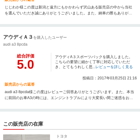
じじわか様この度は新潟と遠方にもかかわらず沢山ある販売店の中から当社
を選んでいただき誠にありがとうございました。また、納車の際もありがと
うございました。この度のレビュー投稿の中にある「乗り換えの際はまたお
願いしたい」というお言葉を頂き、大変うれしく思います。お車の状態であ
ったり、メンテナンス、整備状況などすべてにおいてのプジョー５０８に関
アウディＡ３
するご説明が不十分であったと、もう少し丁寧なご説明をじじわか様にわか
を購入したユーザー
りやすくご説明すべきだったと、レビュー投稿をみて感じました。今後気を
audi a3 8pcda
付けたいと思います。お車を気に入って頂けてるようで大変うれしく思いま
す。是非お近くに来た際には当社にお立ち寄りください。お車談義楽しみに
総合評価
アウディA３スポーツバックを購入しました。
5.0
しております。この度は誠にありがとうございました。
こちらの要望に細かく丁寧に対応していただ
き、とてもうれしく思...
レビューを詳しく見る
投稿日：2017年03月25日 21:16
販売店からの返答
audi a3 8pcda様この度はレビューご回答ありがとうございます。また、本当
に前回のお車A3の時には、エンジントラブルにより大変長い間ご迷惑をおか
けしまして本当に申し訳ございませんでした。今回のA3の整備にもお時間を
要してしまし、、納車までお時間がかかりご迷惑をおかけしました。今回こ
のようなレビュー投稿を頂き、胸の奥にぐっとこみ上げる感謝の気持ちでい
っぱいです。常にお客様の立場に立ち、プロ意識を持ちご対応できるよう心
この販売店の在庫
がけておりますが、このように評価して頂くと自信にもなり、本当にうれし
い限りです。これからも精進していきたいと思っておりますので、末永いお
トヨタ
付き合いの程どうぞよろしくおい願いたします。