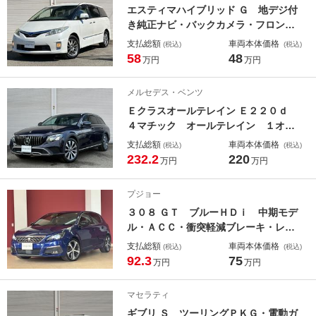
エスティマハイブリッド Ｇ 地デジ付
き純正ナビ・バックカメラ・フロント
カメラ・サイドカメラ・フィリップダ
支払総額
車両本体価格
(税込)
(税込)
ウンモニター・シートヒーター・サブ
58
48
万円
万円
ウーファー・スマートキー・電動スラ
イドドア・社外１７インチアルミ・Ｅ
メルセデス・ベンツ
ＴＣ・ＨＩＤライト
Ｅクラスオールテレイン Ｅ２２０ｄ
４マチック オールテレイン １オー
ナー・中期型・レーダーセーフティＰ
支払総額
車両本体価格
(税込)
(税込)
ＫＧ・エクスクルーシブＰＫＧ・黒革
232.2
220
万円
万円
シート・地デジ付純正ナビ・全方位カ
メラ・パナメリカーナグリル・キーレ
プジョー
スゴー・前後シートヒーター・ドラレ
３０８ ＧＴ ブルーＨＤｉ 中期モデ
コ・ＥＴＣ・ＬＥＤライト
ル・ＡＣＣ・衝突軽減ブレーキ・レー
ンアシスト・ブラインドスポット警
支払総額
車両本体価格
(税込)
(税込)
告・ハーフレザーシート・地デジ付き
92.3
75
万円
万円
純正ナビ・全方位カメラ・パーキング
センサー・スマートキー・ＥＴＣ・Ｌ
マセラティ
ＥＤライト
ギブリ Ｓ ツーリングＰＫＧ・電動ガ