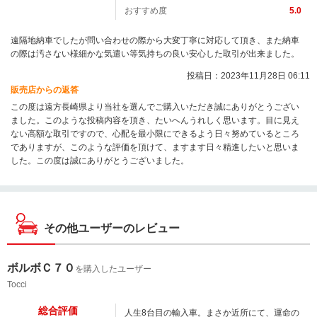
おすすめ度
5.0
遠隔地納車でしたが問い合わせの際から大変丁寧に対応して頂き、また納車
の際は汚さない様細かな気遣い等気持ちの良い安心した取引が出来ました。
投稿日：2023年11月28日 06:11
販売店からの返答
この度は遠方長崎県より当社を選んでご購入いただき誠にありがとうござい
ました。このような投稿内容を頂き、たいへんうれしく思います。目に見え
ない高額な取引ですので、心配を最小限にできるよう日々努めているところ
でありますが、このような評価を頂けて、ますます日々精進したいと思いま
した。この度は誠にありがとうございました。
その他ユーザーのレビュー
ボルボＣ７０
を購入したユーザー
Tocci
総合評価
人生8台目の輸入車。まさか近所にて、運命の