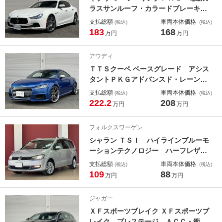
ラスサンルーフ・カラードブレーキキ
ャリパーロッソ・ハイグロスカーボン
支払総額
車両本体価格
(税込)
(税込)
インテリアトリム・ステアリングシフ
183
168
万円
万円
トパドル・ウラーノ２０インチアル
ミ・ＩＮＯＸスポーツペダル・ＥＢ
アウディ
Ｍ・ＥＴＣ
ＴＴＳクーペ ベースグレード アシス
タントＰＫＧアドバンスド・レーンア
シスト・サイドアシスト・ファインナ
支払総額
車両本体価格
(税込)
(税込)
ッパレザーシート・ハイパーフォージ
222.2
208
万円
万円
ド２０インチアルミ・ローダウン・バ
ックカメラ・ヴァーチャルコックピッ
フォルクスワーゲン
ト・ＥＴＣ・ＬＥＤライト
シャラン ＴＳＩ ハイラインブルーモ
ーションテクノロジー ハーフレザー
シート・地デジ付き純正ナビ・バック
支払総額
車両本体価格
(税込)
(税込)
カメラ・後席モニター・スマートキ
109
88
万円
万円
ー・両側電動スライドドア・３６０度
ドラレコ・天井張り替え・電動リアゲ
ジャガー
ート・ＥＴＣ・ＨＩＤライト
ＸＦスポーツブレイク ＸＦスポーツブ
レイク プレステージ ＡＣＣ・衝突