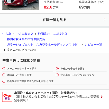
キングセンサー・ＥＴＣ・
支払総額
車両本体価格
(税込)
(税込)
82.6
69
万円
万円
在庫一覧を見る
中古車
中古車販売店
静岡県の中古車販売店
静岡市駿河区の中古車販売店
ガラージュヴェルト スガワラホールディングス（株）
レビュー一覧
直さんのレビュー詳細
中古車探しに役立つ情報
メーカーから中古車を探す
車種から中古車を探す
地域から中古車を探す
中古車探しに役立つコンテンツ
静岡県の中古車販売店を市区町村から探す
車買取・車査定はグーネット買取 営業電話なし
【日本最大級の加盟店数】約30万のデータから予想以上の高額査
定を実現！