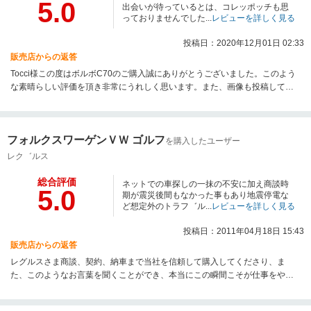
5.0
出会いが待っているとは、コレッポッチも思
っておりませんでした...
レビューを詳しく見る
投稿日：2020年12月01日 02:33
販売店からの返答
Tocci様この度はボルボC70のご購入誠にありがとうございました。このよう
な素晴らしい評価を頂き非常にうれしく思います。また、画像も投稿して頂
きありがとうございました、これからも末永いお付き合いをするべく為に
も、納車後のアフターケアをこれまでと同様自信を持ってケアしていき、ス
タッフ一同さらに精進していきたい所存でございます。今後ともどうぞよろ
フォルクスワーゲンＶＷ ゴルフ
しくお願いいたします。
を購入したユーザー
レク゛ルス
総合評価
ネットでの車探しの一抹の不安に加え商談時
5.0
期が震災後間もなかった事もあり地震停電な
ど想定外のトラフ゛ル...
レビューを詳しく見る
投稿日：2011年04月18日 15:43
販売店からの返答
レグルスさま商談、契約、納車まで当社を信頼して購入してくださり、ま
た、このようなお言葉を聞くことができ、本当にこの瞬間こそが仕事をやっ
ていて良かったな～と感じる時であります。地震の関係もあり、ご迷惑をお
掛けした部分もあるかと思いますが、同じ日本列島、遠くありませんので、