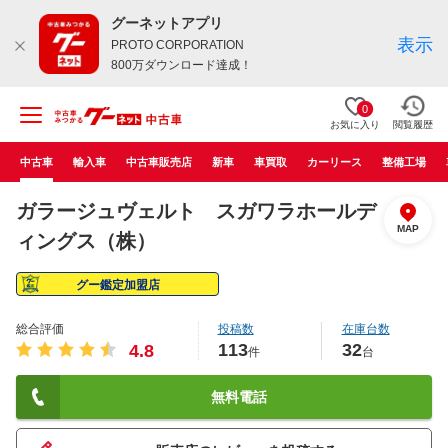
グーネットアプリ
表示
PROTO CORPORATION
800万ダウンロード達成！
0
お気に入り
閲覧履歴
中古車
輸入車
中古車販売店
新車
車買取
カーリース
整備工場
ガラージュヴェルト スガワラホールデ
MAP
ィングス（株）
グー鑑定加盟店
総合評価
投稿数
在庫台数
113
32
4.8
件
台
無料電話