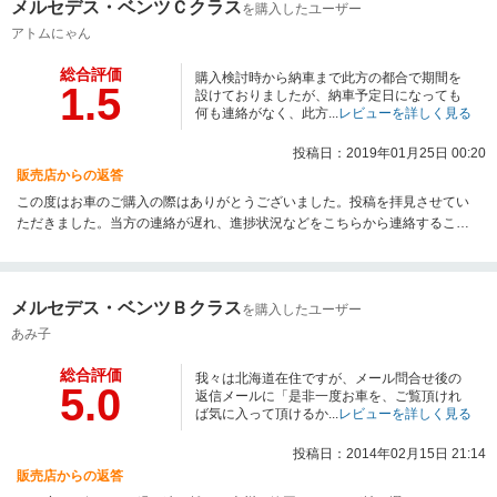
メルセデス・ベンツＣクラス
を購入したユーザー
アトムにゃん
総合評価
購入検討時から納車まで此方の都合で期間を
1.5
設けておりましたが、納車予定日になっても
何も連絡がなく、此方...
レビューを詳しく見る
投稿日：2019年01月25日 00:20
販売店からの返答
この度はお車のご購入の際はありがとうございました。投稿を拝見させてい
ただきました。当方の連絡が遅れ、進捗状況などをこちらから連絡すること
も怠り、お客様に不快な思い、不信感を抱かせてしまいました。大変申し訳
ございませんでした。投稿内容を真摯に受けとめ、改善努力に励みたいと思
います。今後とも、アフターケアも含めまして、お付き合いの程どうぞよろ
メルセデス・ベンツＢクラス
しくお願いいたします。
を購入したユーザー
あみ子
総合評価
我々は北海道在住ですが、メール問合せ後の
5.0
返信メールに「是非一度お車を、ご覧頂けれ
ば気に入って頂けるか...
レビューを詳しく見る
投稿日：2014年02月15日 21:14
販売店からの返答