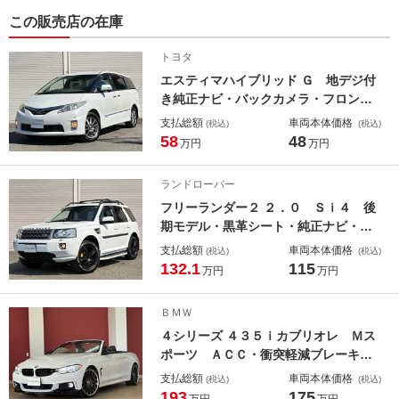
この販売店の在庫
トヨタ
エスティマハイブリッド Ｇ 地デジ付
き純正ナビ・バックカメラ・フロント
カメラ・サイドカメラ・フィリップダ
支払総額
車両本体価格
(税込)
(税込)
ウンモニター・シートヒーター・サブ
58
48
万円
万円
ウーファー・スマートキー・電動スラ
イドドア・社外１７インチアルミ・Ｅ
ランドローバー
ＴＣ・ＨＩＤライト
フリーランダー２ ２．０ Ｓｉ４ 後
期モデル・黒革シート・純正ナビ・バ
ックカメラ・サイドカメラ・ＭＥＲＩ
支払総額
車両本体価格
(税込)
(税込)
ＤＩＡＮサウンド・シートヒーター・
132.1
115
万円
万円
ルーフレール・サイドステップ・プッ
シュスタート・社外１８インチアル
ＢＭＷ
ミ・ＥＴＣ・ＨＩＤライト
４シリーズ ４３５ｉカブリオレ Ｍス
ポーツ ＡＣＣ・衝突軽減ブレーキ・
レーンアシスト・ＣＲＩＭＳＯＮＲＳ
支払総額
車両本体価格
(税込)
(税込)
ＣＶＷＩＲＥスモーククリア２０イン
193
175
万円
万円