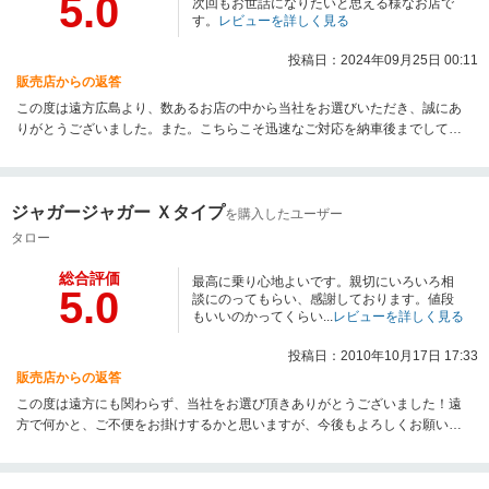
5.0
次回もお世話になりたいと思える様なお店で
す。
レビューを詳しく見る
投稿日：2024年09月25日 00:11
販売店からの返答
この度は遠方広島より、数あるお店の中から当社をお選びいただき、誠にあ
りがとうございました。また。こちらこそ迅速なご対応を納車後までして頂
き、納車までスムーズに進めることが出来ました。誠にありがとうございま
した。今後ともどうぞよろしくお願い致します。またお次のお車もぜひとも
ご相談にのらせて頂きたいと思います。
ジャガージャガー Ｘタイプ
を購入したユーザー
タロー
総合評価
最高に乗り心地よいです。親切にいろいろ相
5.0
談にのってもらい、感謝しております。値段
もいいのかってくらい...
レビューを詳しく見る
投稿日：2010年10月17日 17:33
販売店からの返答
この度は遠方にも関わらず、当社をお選び頂きありがとうございました！遠
方で何かと、ご不便をお掛けするかと思いますが、今後もよろしくお願いし
ます。何か不具合や、クレームがあればいつでも、遠慮なく御連絡くださ
い。