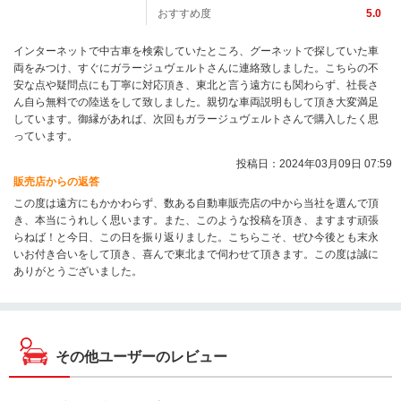
おすすめ度
5.0
インターネットで中古車を検索していたところ、グーネットで探していた車
両をみつけ、すぐにガラージュヴェルトさんに連絡致しました。こちらの不
安な点や疑問点にも丁寧に対応頂き、東北と言う遠方にも関わらず、社長さ
ん自ら無料での陸送をして致しました。親切な車両説明もして頂き大変満足
しています。御縁があれば、次回もガラージュヴェルトさんで購入したく思
っています。
投稿日：2024年03月09日 07:59
販売店からの返答
この度は遠方にもかかわらず、数ある自動車販売店の中から当社を選んで頂
き、本当にうれしく思います。また、このような投稿を頂き、ますます頑張
らねば！と今日、この日を振り返りました。こちらこそ、ぜひ今後とも末永
いお付き合いをして頂き、喜んで東北まで伺わせて頂きます。この度は誠に
ありがとうございました。
その他ユーザーのレビュー