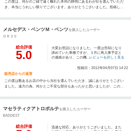
この度は、何かのご縁で遠く離れた本州の静岡にあるわが社を選んでいただ
き、本当にうれしい限りでございます。ありがとうございました。投稿して
頂いたお言葉で、遠方による不安がない、というお言葉を頂き、本当にうれ
しく思います。これからも、このようなお言葉を頂く為に、さらに一層スタ
ッフ一同精進していきたいと思います。距離は北海道と遠いですが、今後と
メルセデス・ベンツＭ・ベンツ
も末永いお付き合いの程どうぞよろしくお願いいたします。この度は、誠に
を購入したユーザー
ありがとうございました。
ＤＲ３０
総合評価
大変お世話になりました。一度は売却になり
5.0
諦めていた車種ですが、３月に再入庫予定と
の連絡があり、この機...
レビューを詳しく見る
投稿日：2012年04月07日 14:22
販売店からの返答
この度は数あるお店の中から当社を選んでいただき、誠にありがとうござい
ました。遠方の為、何かとご不安な部分もあったかと思いましたが、このよ
うなレビューのコメントを頂き、大変光栄でございます。これからも、お客
様の声をさらに聞き入れ精進していきたいと思います。こちらこそ、末永い
お付き合い、どうぞよろしくお願いいたします。
マセラティクアトロポルテ
を購入したユーザー
BADDEST
総合評価
迅速な対応、ありがとうございました。また