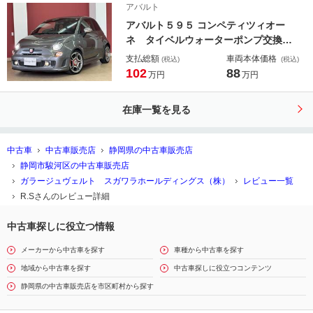
アバルト
ンサー撤廃・電動リアゲート・ＥＴ
アバルト５９５ コンペティツィオー
Ｃ・ＬＥＤライト
ネ タイベルウォーターポンプ交換・
クラッチ、レリーズベアリング交換・
支払総額
車両本体価格
(税込)
(税込)
レーコードモンツァマフラー・サベル
102
88
万円
万円
トハーフレザーシート・地デジ付きナ
ビ・バックカメラ・パーキングセンサ
在庫一覧を見る
ー・ドラレコ・ＥＴＣ・ＨＩＤライト
中古車
中古車販売店
静岡県の中古車販売店
静岡市駿河区の中古車販売店
ガラージュヴェルト スガワラホールディングス（株）
レビュー一覧
R.Sさんのレビュー詳細
中古車探しに役立つ情報
メーカーから中古車を探す
車種から中古車を探す
地域から中古車を探す
中古車探しに役立つコンテンツ
静岡県の中古車販売店を市区町村から探す