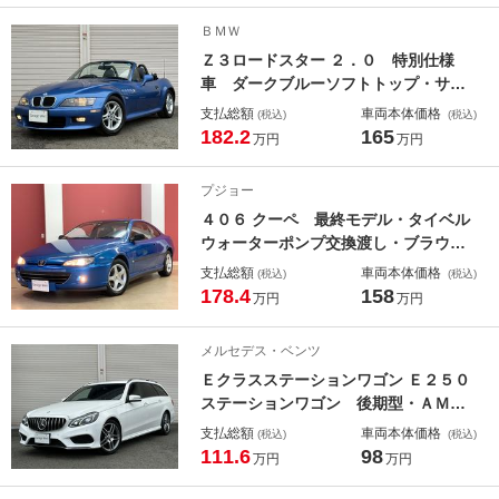
ラテラルロッド・ジオランダーＭＴ・
ＢＭＷ
地デジ付純正ナビ・バックカメラ
Ｚ３ロードスター ２．０ 特別仕様
車 ダークブルーソフトトップ・サン
トリンブルーパイピング・オレゴンレ
支払総額
車両本体価格
(税込)
(税込)
ザーシート・シートヒーター・ダブル
182.2
165
万円
万円
スポーク専用アルミ・ホワイトターン
レンズ・ＥＴＣ・キーレス
プジョー
４０６ クーペ 最終モデル・タイベル
ウォーターポンプ交換渡し・ブラウン
レザーシート・純正オーディオ・ＥＴ
支払総額
車両本体価格
(税込)
(税込)
Ｃ・キーレス・シートヒーター
178.4
158
万円
万円
メルセデス・ベンツ
Ｅクラスステーションワゴン Ｅ２５０
ステーションワゴン 後期型・ＡＭＧ
スポーツＰＫＧ・レーダーセフティＰ
支払総額
車両本体価格
(税込)
(税込)
ＫＧ・パナメリカーナグリル・地デジ
111.6
98
万円
万円
付純正ナビ・バックカメラ・ハーフレ
ザーシート・エアサス新品・ＮＯＸセ