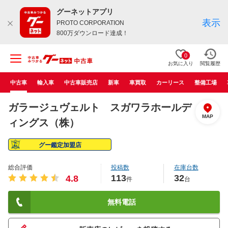
グーネットアプリ
表示
PROTO CORPORATION
800万ダウンロード達成！
0
お気に入り
閲覧履歴
中古車
輸入車
中古車販売店
新車
車買取
カーリース
整備工場
ガラージュヴェルト スガワラホールデ
MAP
ィングス（株）
グー鑑定加盟店
総合評価
投稿数
在庫台数
113
32
4.8
件
台
無料電話