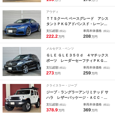
チアルミ・Ｆリップスポイラー・黒グ
リル・黒革シート・カープレイ対応後
アウディ
期ＭＩＮＩ用ＮＢＴＥＶＯナビ・ＥＴ
ＴＴＳクーペ ベースグレード アシス
Ｃ
タントＰＫＧアドバンスド・レーンア
シスト・サイドアシスト・ファインナ
支払総額
車両本体価格
(税込)
(税込)
ッパレザーシート・ハイパーフォージ
222.2
208
万円
万円
ド２０インチアルミ・ローダウン・バ
ックカメラ・ヴァーチャルコックピッ
メルセデス・ベンツ
ト・ＥＴＣ・ＬＥＤライト
ＧＬＥ ＧＬＥ３５０ｄ ４マチックス
ポーツ レーダーセーフティＰＫＧ・
ＡＭＧスポーツＰＫＧ・パノラマミッ
支払総額
車両本体価格
(税込)
(税込)
クスカイルーフ・黒革シート・地デジ
273
259
万円
万円
付き純正ナビ・全方位カメラ・ハーマ
ンカードンサウンド・キーレスゴー・
クライスラー・ジープ
電動リアゲート・ＥＴＣ・ＬＥＤライ
ジープ・ラングラーアンリミテッド サ
ト
ハラ レザーパッケージ・ＡＣＣ・衝
突軽減ブレーキ・レーンアシスト・ブ
支払総額
車両本体価格
(税込)
(税込)
ラインド警告・ラフカントリー２．５
378.9
369
万円
万円
インチリフトアップキット・ＪＡＯＳ