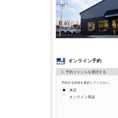
マガジン
車カタログ
自動車ローン
保険
オンライン予約
レビュー
1. 予約ジャンルを選択する
価格相場
予約する内容を選択してください。
教習所
来店
オンライン商談
用語集