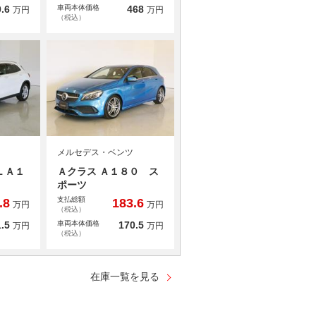
.6
車両本体価格
468
万円
万円
（税込）
メルセデス・ベンツ
ＬＡ１
Ａクラス Ａ１８０ ス
ポーツ
支払総額
.8
183.6
万円
万円
（税込）
.5
車両本体価格
170.5
万円
万円
（税込）
在庫一覧を見る