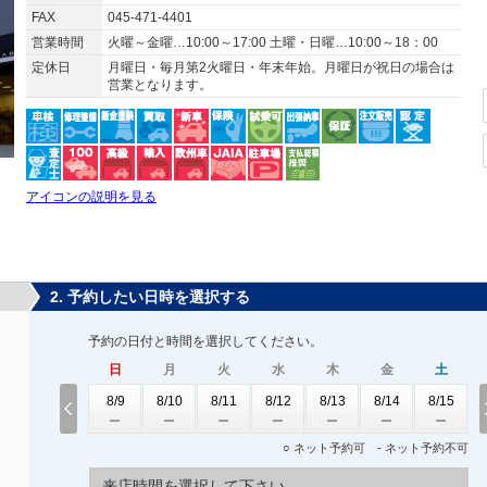
FAX
045-471-4401
営業時間
火曜～金曜…10:00～17:00 土曜・日曜…10:00～18：00
定休日
月曜日・毎月第2火曜日・年末年始。月曜日が祝日の場合は
営業となります。
アイコンの説明を見る
2. 予約したい日時を選択する
予約の日付と時間を選択してください。
日
月
火
水
木
金
土
8/9
8/10
8/11
8/12
8/13
8/14
8/15
○ ネット予約可 - ネット予約不可
来店時間を選択して下さい