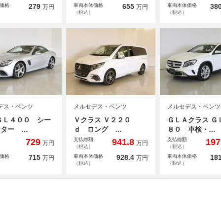
価格
279
車両本体価格
655
車両本体価格
380
万円
万円
（税込）
（税込）
デス・ベンツ
メルセデス・ベンツ
メルセデス・ベンツ
ＳＬ４００ シー
Ｖクラス Ｖ２２０
ＧＬＡクラス Ｇ
ーター …
ｄ ロング …
８０ 車検・…
支払総額
支払総額
729
941.8
197
万円
万円
（税込）
（税込）
価格
715
車両本体価格
928.4
車両本体価格
181
万円
万円
（税込）
（税込）