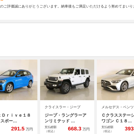
のご評価誠にありがとうございます。納車後もご満足いただけるよう努めてまいり
クライスラー・ジープ
メルセデス・ベンツ
ｘＤｒｉｖｅ１８
ジープ・ラングラーア
Ｃクラスステー
Ｍスポー…
ンリミテッド …
ワゴン Ｃ１８…
支払総額
支払総額
291.5
668.3
393
万円
万円
（税込）
（税込）