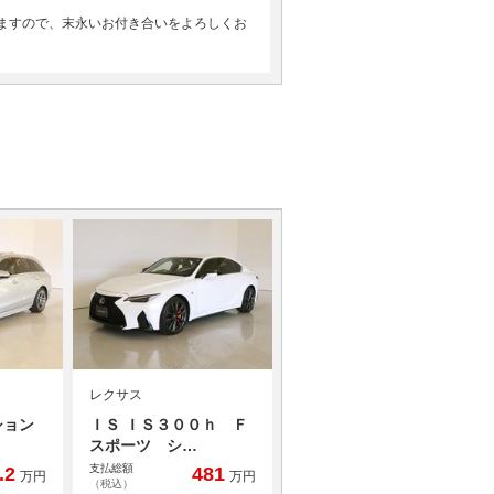
ますので、末永いお付き合いをよろしくお
レクサス
ション
ＩＳ ＩＳ３００ｈ Ｆ
スポーツ シ…
支払総額
.2
481
万円
万円
（税込）