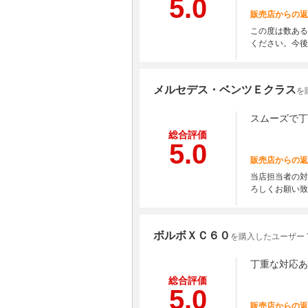
5.0
販売店からの返
この度は数ある
ください。今後
メルセデス・ベンツＥクラス
を
スムーズで丁
総合評価
5.0
販売店からの返
当店担当者の対
ろしくお願い致
ボルボＸＣ６０
を購入したユーザー Y
丁重な対応あ
総合評価
5.0
販売店からの返