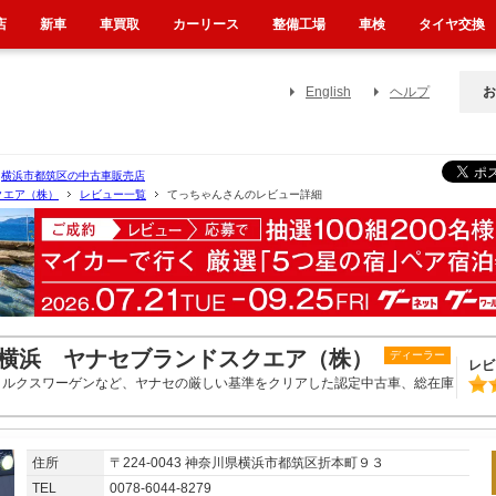
店
新車
車買取
カーリース
整備工場
車検
タイヤ交換
English
ヘルプ
お
横浜市都筑区の中古車販売店
クエア（株）
レビュー一覧
てっちゃんさんのレビュー詳細
横浜 ヤナセブランドスクエア（株）
ディーラー
レビ
ォルクスワーゲンなど、ヤナセの厳しい基準をクリアした認定中古車、総在庫
住所
〒224-0043 神奈川県横浜市都筑区折本町９３
TEL
0078-6044-8279