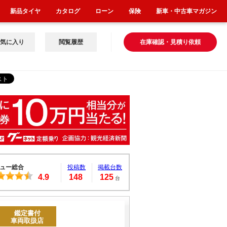
新品タイヤ
カタログ
ローン
保険
新車・中古車マガジン
気に入り
閲覧履歴
在庫確認・見積り依頼
ュー総合
投稿数
掲載台数
4.9
148
125
台
鑑定書付
車両取扱店