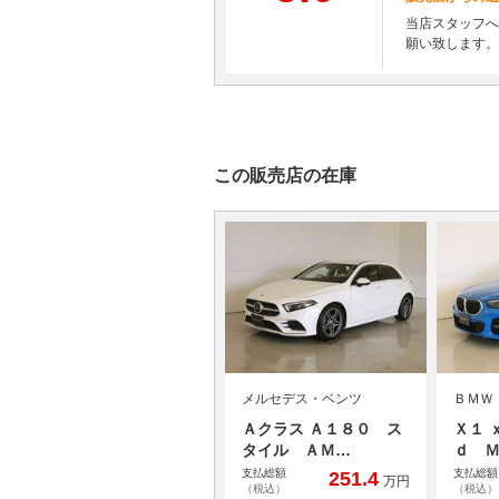
当店スタッフへ
願い致します。
この販売店の在庫
メルセデス・ベンツ
ＢＭＷ
Ａクラス Ａ１８０ ス
Ｘ１ 
タイル ＡＭ…
ｄ 
支払総額
支払総額
251.4
万円
（税込）
（税込）