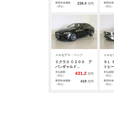
車両本体価格
238.4
車両本体
万円
（税込）
（税込）
メルセデス・ベンツ
メルセ
Ｃクラス Ｃ２００ ア
ＳＬ 
バンギャルド…
トヒ
支払総額
支払総額
431.2
万円
（税込）
（税込）
車両本体価格
419
車両本体
万円
（税込）
（税込）