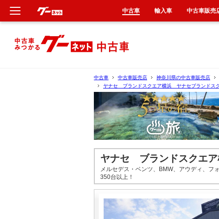
中古車
輸入車
中古車販売
新車
中古車
中古車
中古車販売店
神奈川県の中古車販売店
ヤナセ ブランドスクエア横浜 ヤナセブランドス
輸入車
クルマ買取
カーリース
ヤナセ ブランドスクエア
タイヤ交換
メルセデス・ベンツ、BMW、アウディ、フ
350台以上！
整備工場
車検