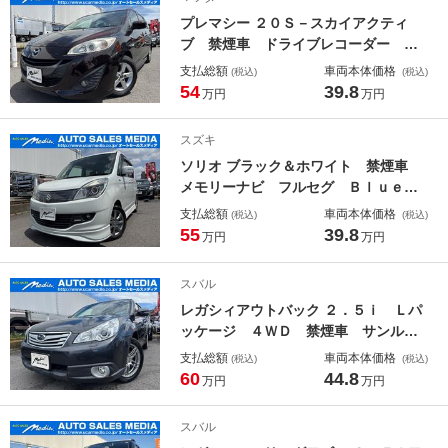
ィセント ＨＩＤ ＥＴＣ パドルシ
プレマシー ２０Ｓ－スカイアクティ
フト 純正ＡＷ タイミングチェーン
ブ 禁煙車 ドライブレコーダー メ
モリーナビ バックカメラ フルセ
支払総額
車両本体価格
(税込)
(税込)
グ Ｂｌｕｅｔｏｏｔｈ ＤＶＤ パ
54
39.8
万円
万円
ワースライドドア ＨＩＤ ＥＴＣ
横滑り防止装置 エアロ Ｒスポ Ｍ
スズキ
Ｔモード 純ＡＷ タイミングチェー
ソリオ ブラック＆ホワイト 禁煙車
ン
メモリーナビ フルセグ Ｂｌｕｅｔ
ｏｏｔｈ接続 ＤＶＤ 両側パワース
支払総額
車両本体価格
(税込)
(税込)
ライドドア シートヒーター ＨＩ
55
39.8
万円
万円
Ｄ スマートキー プッシュスター
ト 純正エアロ リアスポイラー 純
スバル
ＡＷ タイミングチェ－ン
レガシィアウトバック ２．５ｉ Ｌパ
ッケージ ４ＷＤ 禁煙車 サンルー
フ 前後ドライブレコーダー ＨＤＤ
支払総額
車両本体価格
(税込)
(税込)
ナビ バックカメラ フルセグ Ｂｌ
60
44.8
万円
万円
ｕｅｔｏｏｔｈ接続 ＤＶＤ 本革シ
ート シートヒーター ＨＩＤ ＥＴ
スバル
Ｃ パドルシフト スマートキー １