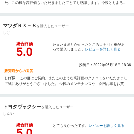
た。この様な高評価もいただきましたてとても感謝します。今後ともよろし
くお願いいたします。
マツダＲＸ－８
を購入したユーザー
しげ
総合評価
たまたま通りかかったところ目を引く車があ
5.0
って購入しました。
レビューを詳しく見る
投稿日：2022年06月18日 18:36
販売店からの返答
しげ様 この度はご契約、またこのような高評価のクチコミをいただきまし
て誠にありがとうございました。 今後のメンテナンスや、次回お車をお買い
求めになる際もぜひお手伝いさせて頂ければ幸いです。何卒宜しくお願い致
します。
トヨタヴォクシー
を購入したユーザー
しんや
総合評価
とても良かったです。
レビューを詳しく見る
5.0