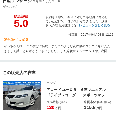
日産プレサージュ
を購入したユーザー
がっちゃん
総合評価
説明も丁寧で、要望に対しても親身に対応し
5.0
ていただけて、良い取引ができました。次回
購入の際もお世話にな...
レビューを詳しく見る
投稿日：2017年04月08日 12:12
販売店からの返答
がっちゃん様 この度はご契約、またこのような高評価のクチコミをいただ
きまして誠にありがとうございました。 また今後のメンテナンスや、次回お
車をお買い求めになる際もぜひお手伝いさせて頂ければ幸いです。何卒宜し
くお願い致します。 是非、また遊びに来てください！
この販売店の在庫
ホンダ
アコード ユーロＲ ６速マニュアル
ドライブレコーダー スポーツマフラ
ー 純正レカロシート 純正ＭＯＭＯ
支払総額
車両本体価格
(税込)
(税込)
ステアリング ＣＤ キーレス ＨＩ
130
115.8
万円
万円
Ｄ １７インチアルミ 新車発行整備