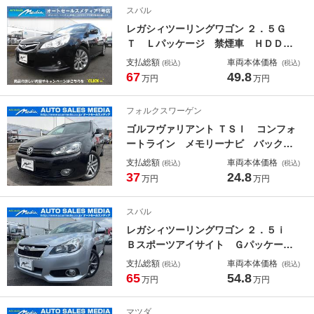
手帳有り 取扱説明書有り タイミン
スバル
グチェーン
レガシィツーリングワゴン ２．５Ｇ
Ｔ Ｌパッケージ 禁煙車 ＨＤＤナ
ビ バックカメラ フルセグ Ｂｌｕ
支払総額
車両本体価格
(税込)
(税込)
ｅｔｏｏｔｈ ＵＳＢ ＤＶＤ ミュ
67
49.8
万円
万円
ージックサーバ 運転席助手席パワー
シート プッシュスタート スマート
フォルクスワーゲン
キー ヒルディセントコントロール
ゴルフヴァリアント ＴＳＩ コンフォ
横滑防止装置
ートライン メモリーナビ バックカ
メラ フルセグ Ｂｌｕｅｔｏｏｔｈ
支払総額
車両本体価格
(税込)
(税込)
接続 ＤＶＤ ＨＩＤ ＥＴＣ キー
37
24.8
万円
万円
レス 純正１６インチＡＷ ＭＴモー
ド タイミングチェーン
スバル
レガシィツーリングワゴン ２．５ｉ
Ｂスポーツアイサイト Ｇパッケー
ジ 後期型 ＳＤナビ フルセグ Ｂ
支払総額
車両本体価格
(税込)
(税込)
ｌｕｅｔｏｏｔｈ ＤＶＤ ハーフレ
65
54.8
万円
万円
ザ－シート パワーシート クルーズ
コントロール 横滑防止装置 ヒルデ
マツダ