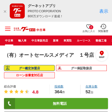
グーネットアプリ
表示
PROTO CORPORATION
800万ダウンロード達成！
0
お気に入り
閲覧履歴
中古車
輸入車
中古車販売店
新車
車買取
カーリース
整備工場
（有）オートセールスメディア １号店
MAP
グー鑑定加盟店
グー保証取扱店
ローン仮審査対応店
総合評価
投稿数
在庫台数
364
52
4.8
件
台
無料電話