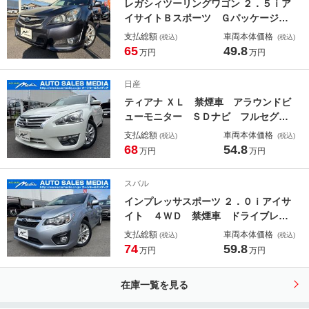
レガシィツーリングワゴン ２．５ｉア
８ＡＷ
イサイトＢスポーツ Ｇパッケージ
４ＷＤ 禁煙車 前後ドライブレコー
支払総額
車両本体価格
(税込)
(税込)
ダー ＨＤＤナビ バックカメラ フ
65
49.8
万円
万円
ルセグ Ｂｌｕｅｔｏｏｔｈ ＤＶ
Ｄ ハーフレザーシート パワーシー
日産
ト クルーズコントロール ＨＩＤ
ティアナ ＸＬ 禁煙車 アラウンドビ
ＥＴＣ ＭＴモード
ューモニター ＳＤナビ フルセグ
Ｂｌｕｅｔｏｏｔｈ ＤＶＤ パワー
支払総額
車両本体価格
(税込)
(税込)
シート 電動オットマン ＨＩＤ Ｅ
68
54.8
万円
万円
ＴＣ インテリキー プッシュスター
ト クルーズコントロール タイミン
スバル
グチェーン
インプレッサスポーツ ２．０ｉアイサ
イト ４ＷＤ 禁煙車 ドライブレコ
ーダー ＨＤＤナビ バックカメラ
支払総額
車両本体価格
(税込)
(税込)
フルセグ Ｂｌｕｅｔｏｏｔｈ接続
74
59.8
万円
万円
ミュージックサーバ ＤＶＤ クルー
ズコントロール 横滑り防止装置 レ
在庫一覧を見る
ーンアシスト コーナーセンサー Ａ
Ｗ