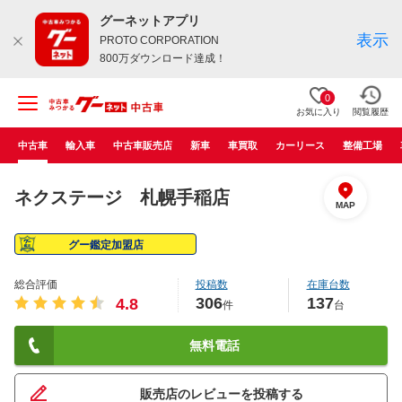
グーネットアプリ
表示
PROTO CORPORATION
800万ダウンロード達成！
0
お気に入り
閲覧履歴
中古車
輸入車
中古車販売店
新車
車買取
カーリース
整備工場
ネクステージ 札幌手稲店
MAP
グー鑑定加盟店
総合評価
投稿数
在庫台数
306
137
4.8
件
台
無料電話
販売店のレビューを投稿する