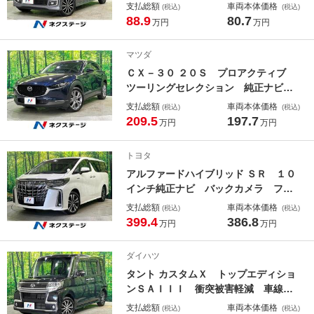
ルシフト クルーズコントロール シ
支払総額
車両本体価格
(税込)
(税込)
ートヒーター オートライト ＨＩＤ
88.9
80.7
万円
万円
ヘッド オートエアコン ハーフレザ
ー アイドリングストップ スマート
マツダ
キー ＥＴＣ
ＣＸ－３０ ２０Ｓ プロアクティブ
ツーリングセレクション 純正ナビ
全周囲カメラ 衝突軽減 レーダーク
支払総額
車両本体価格
(税込)
(税込)
ルーズ ブラインドスポット 誤発進
209.5
197.7
万円
万円
抑制機能 クリアランスソナー パワ
ーバックドア メモリー機能付パワー
トヨタ
シート ステアリングヒーター シー
アルファードハイブリッド ＳＲ １０
トヒーター
インチ純正ナビ バックカメラ フリ
ップダウンモニター 両側電動スライ
支払総額
車両本体価格
(税込)
(税込)
ド パワーバックドア レーダークル
399.4
386.8
万円
万円
ーズコントロール シートベンチレー
ション パワーシート デジタルイン
ダイハツ
ナーミラー オットマン
タント カスタムＸ トップエディショ
ンＳＡＩＩＩ 衝突被害軽減 車線逸
脱警報 純正８型ナビ バックカメ
支払総額
車両本体価格
(税込)
(税込)