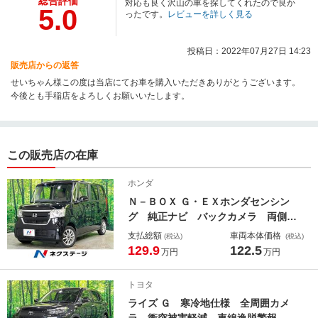
総合評価
対応も良く沢山の車を探してくれたので良か
5.0
ったです。
レビューを詳しく見る
投稿日：2022年07月27日 14:23
販売店からの返答
せいちゃん様この度は当店にてお車を購入いただきありがとうございます。
今後とも手稲店をよろしくお願いいたします。
この販売店の在庫
ホンダ
Ｎ－ＢＯＸ Ｇ・ＥＸホンダセンシン
グ 純正ナビ バックカメラ 両側電
動スライド ホンダセンシング レー
支払総額
車両本体価格
(税込)
(税込)
ダークルーズ 車線逸脱警報 オート
129.9
122.5
万円
万円
ハイビーム ＬＥＤヘッド シートヒ
ーター コーナーセンサー ＥＴＣ
トヨタ
ライズ Ｇ 寒冷地仕様 全周囲カメ
ラ 衝突被害軽減 車線逸脱警報 オ