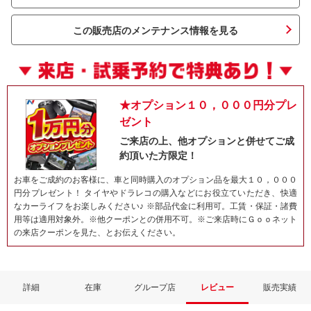
この販売店のメンテナンス情報を見る
★オプション１０，０００円分プレ
ゼント
ご来店の上、他オプションと併せてご成
約頂いた方限定！
ネット予約でキャンペーンに応募しよ
お車をご成約のお客様に、車と同時購入のオプション品を最大１０，０００
円分プレゼント！ タイヤやドラレコの購入などにお役立ていただき、快適
なカーライフをお楽しみください♪ ※部品代金に利用可。工賃・保証・諸費
用等は適用対象外。※他クーポンとの併用不可。※ご来店時にＧｏｏネット
の来店クーポンを見た、とお伝えください。
詳細
在庫
グループ店
レビュー
販売実績