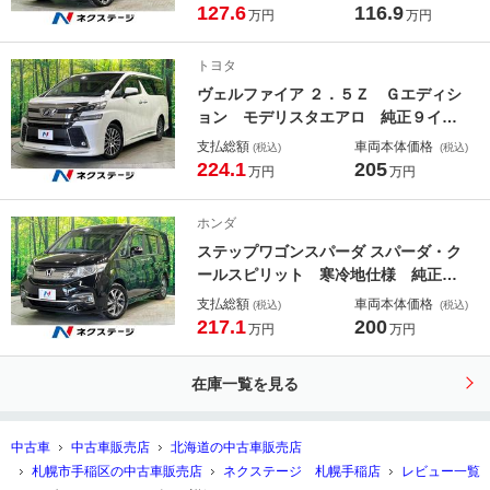
ラ 電動スライドドア ハーフレザー
127.6
116.9
万円
万円
シート スマートキー ＬＥＤヘッ
ド オートライト オートエアコン
トヨタ
Ｂｌｕｅｔｏｏｔｈ ＣＤ／ＤＶＤ再
ヴェルファイア ２．５Ｚ Ｇエディシ
生
ョン モデリスタエアロ 純正９イン
チナビ バックカメラ Ｂｌｕｅｔｏ
支払総額
車両本体価格
(税込)
(税込)
ｏｔｈ レーダークルーズ クリアラ
224.1
205
万円
万円
ンスソナー 両側電動スライド パワ
ーバックドア 前席パワーシート ス
ホンダ
テアリングヒーター
ステップワゴンスパーダ スパーダ・ク
ールスピリット 寒冷地仕様 純正ナ
ビ バックカメラ 後席モニター 両
支払総額
車両本体価格
(税込)
(税込)
側電動スライド クルーズコントロー
217.1
200
万円
万円
ル パドルシフト アイドリングスト
ップ オートエアコン リアクーラー
在庫一覧を見る
／ヒーター スマートキー
中古車
中古車販売店
北海道の中古車販売店
札幌市手稲区の中古車販売店
ネクステージ 札幌手稲店
レビュー一覧