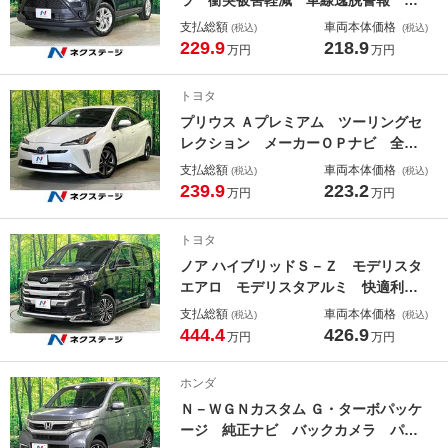
ートライト ＬＥＤヘッド オートハ
支払総額
車両本体価格
(税込)
(税込)
イビーム コーナーセンサー ＬＥＤ
229.9
218.9
万円
万円
ヘッド ＥＴＣ スマートキー オー
トエアコン
トヨタ
プリウス Ａプレミアム ツーリングセ
レクション メーカーＯＰナビ 全周
囲カメラ 寒冷地仕様 合皮レザーシ
支払総額
車両本体価格
(税込)
(税込)
ート シートベンチレーション パワ
239.9
223.2
万円
万円
ーシート ブラインドスポットモニタ
ー 衝突軽減システム レーダークル
トヨタ
ーズ 駐車支援システム オートハイ
ノア ハイブリッドＳ－Ｚ モデリスタ
ビーム
エアロ モデリスタアルミ 快適利便
ＰＫＧ ディスプレイオーディオプラ
支払総額
車両本体価格
(税込)
(税込)
ス パノラミックビュー アドバンス
444.4
426.9
万円
万円
ドパーク ブラインドスポット セー
フティセンス コーナーセンサー シ
ホンダ
ートヒーター
Ｎ－ＷＧＮカスタム Ｇ・ターボパッケ
ージ 純正ナビ バックカメラ パド