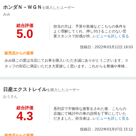
ホンダＮ－ＷＧＮ
を購入したユーザー
みみ
総合評価
担当の方は、予算や装備などこちらの条件を
5.0
よく理解してくれ、押し付けることのない営
業スタンスで好感が持...
レビューを詳しく見る
投稿日：2022年03月12日 18:03
販売店からの返答
みみ様この度は当店にてお車を購入いただき誠にありがとうございます。ス
タッフの対応に満足いただき大変嬉しく思います。これからも整備や車検な
ど、様々な面でお付き合いさせていただければと思います。よろしくお願い
いたします。
日産エクストレイル
を購入したユーザー
おうさん
総合評価
系列店で不愉快な接客をされた後、こちらの
4.3
店舗にて検討中の車の説明を丁寧にしていた
だきました。担当者は...
レビューを詳しく見る
投稿日：2022年03月07日 15:12
販売店からの返答