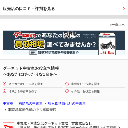
販売店の口コミ・評判を見る
↑一番上へ
グーネット中古車お役立ち情報
〜あなたにぴったりな1台を〜
メーカーから中古車を探す
車種から中古車を探す
地域から中古車を探す
その他・お役立ち情報
中古車
福島県の中古車
耶麻郡猪苗代町の中古車
耶麻郡猪苗代町の中古車販売店
車買取・車査定はグーネット買取 営業電話なし
【日本最大級の加盟店数】約30万のデータから予想以上の高額査