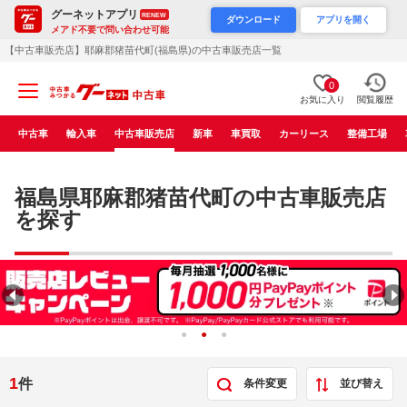
グーネットアプリ
RENEW
ダウンロード
アプリを開く
メアド不要で問い合わせ可能
【中古車販売店】耶麻郡猪苗代町(福島県)の中古車販売店一覧
0
お気に入り
閲覧履歴
中古車
輸入車
中古車販売店
新車
車買取
カーリース
整備工場
福島県耶麻郡猪苗代町の中古車販売店
を探す
1
件
条件変更
並び替え