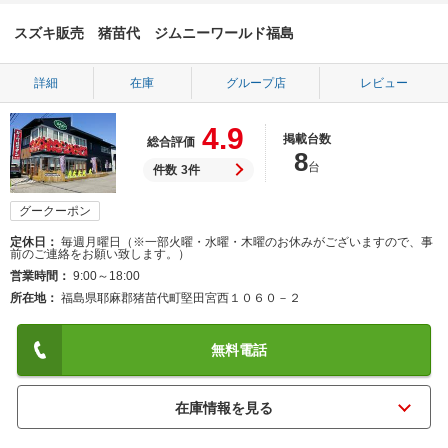
スズキ販売 猪苗代 ジムニーワールド福島
詳細
在庫
グループ店
レビュー
4.9
掲載台数
総合評価
8
台
件数
3件
グークーポン
定休日
毎週月曜日（※一部火曜・水曜・木曜のお休みがございますので、事
前のご連絡をお願い致します。）
営業時間
9:00～18:00
所在地
福島県耶麻郡猪苗代町堅田宮西１０６０－２
無料電話