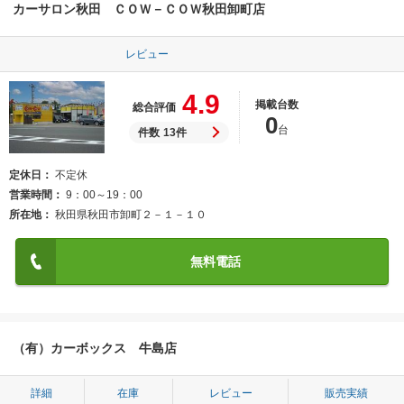
カーサロン秋田 ＣＯＷ－ＣＯＷ秋田卸町店
レビュー
4.9
掲載台数
総合評価
0
台
件数
13件
定休日
不定休
営業時間
9：00～19：00
所在地
秋田県秋田市卸町２－１－１０
無料電話
（有）カーボックス 牛島店
詳細
在庫
レビュー
販売実績