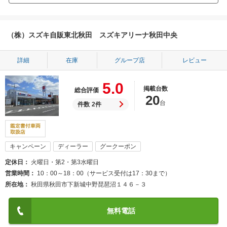
（株）スズキ自販東北秋田 スズキアリーナ秋田中央
詳細
在庫
グループ店
レビュー
5.0
掲載台数
総合評価
20
台
件数
2件
キャンペーン
ディーラー
グークーポン
定休日
火曜日・第2・第3水曜日
営業時間
10：00～18：00（サービス受付は17：30まで）
所在地
秋田県秋田市下新城中野琵琶沼１４６－３
無料電話