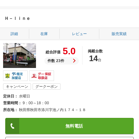
Ｈ－ｌｉｎｅ
詳細
在庫
レビュー
販売実績
5.0
掲載台数
総合評価
14
台
件数
23件
キャンペーン
グークーポン
定休日
水曜日
営業時間
9：00～18：00
所在地
秋田県秋田市添川字池ノ内１７４－１８
無料電話