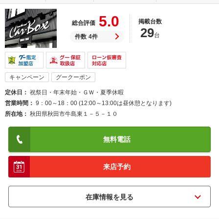
5.0
掲載台数
総合評価
29
台
件数
4件
キャンペーン
グークーポン
定休日
祝祭日・年末年始・ＧＷ・夏季休暇
営業時間
9：00～18：00 (12:00～13:00は昼休憩となります)
所在地
秋田県秋田市牛島東１－５－１０
無料電話
来店予約