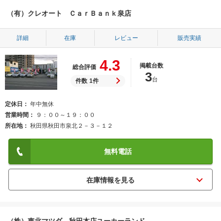
（有）クレオート ＣａｒＢａｎｋ泉店
詳細
在庫
レビュー
販売実績
4.3
掲載台数
総合評価
3
台
件数
1件
定休日
年中無休
営業時間
９：００～１９：００
所在地
秋田県秋田市泉北２－３－１２
無料電話