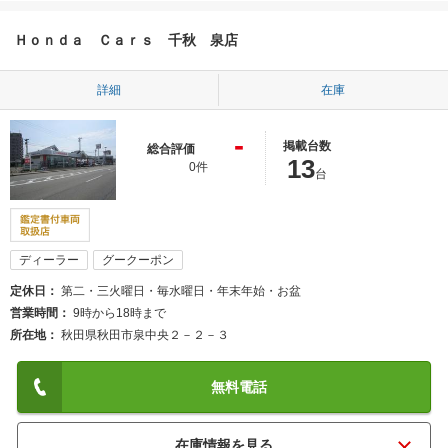
Ｈｏｎｄａ Ｃａｒｓ 千秋 泉店
詳細
在庫
-
掲載台数
総合評価
13
0件
台
ディーラー
グークーポン
定休日
第二・三火曜日・毎水曜日・年末年始・お盆
営業時間
9時から18時まで
所在地
秋田県秋田市泉中央２－２－３
無料電話