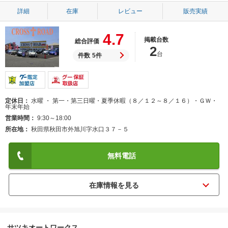
詳細
在庫
レビュー
販売実績
4.7
掲載台数
総合評価
2
台
件数
5件
定休日
水曜 ・ 第一・第三日曜・夏季休暇（８／１２～８／１６）・ＧＷ・
年末年始
営業時間
9:30～18:00
所在地
秋田県秋田市外旭川字水口３７－５
無料電話
サツキオートワークス