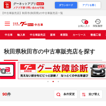
グーネットアプリ
RENEW
ダウンロード
アプリを開く
メアド不要で問い合わせ可能
【中古車販売店】秋田市(秋田県)の中古車販売店一覧
0
お気に入り
閲覧履歴
中古車
輸入車
中古車販売店
新車
車買取
カーリース
整備工場
秋田県秋田市の中古車販売店を探す
90
件
条件変更
並び替え