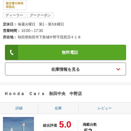
ディーラー
グークーポン
定休日
毎週火曜日 第1・第3水曜日
営業時間
10:00～17:30
所在地
秋田県秋田市下新城中野字琵琶沼４１８
無料電話
Ｈｏｎｄａ Ｃａｒｓ 秋田中央 中野店
詳細
在庫
レビュー
5.0
掲載台数
総合評価