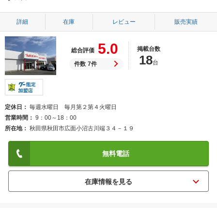
詳細
在庫
レビュー
販売実績
5.0
掲載台数
総合評価
18
台
件数
7件
定休日
毎週水曜日 毎月第２第４火曜日
営業時間
9：00～18：00
所在地
秋田県秋田市広面小沼古川端３４－１９
無料電話