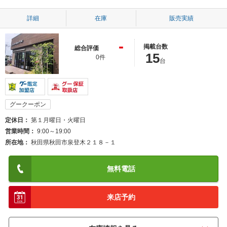
詳細
在庫
販売実績
-
掲載台数
総合評価
15
0件
台
グークーポン
定休日
第１月曜日・火曜日
営業時間
9:00～19:00
所在地
秋田県秋田市泉登木２１８－１
無料電話
来店予約