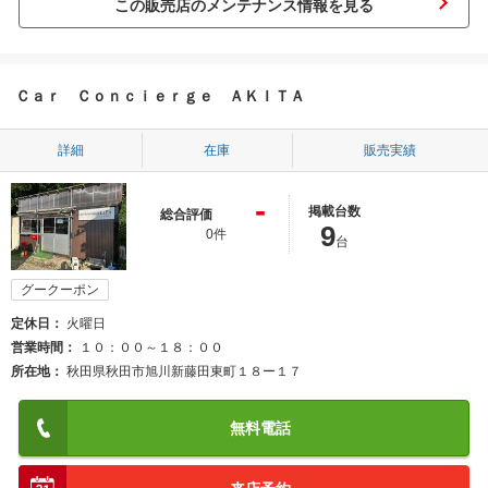
この販売店のメンテナンス情報を見る
Ｃａｒ Ｃｏｎｃｉｅｒｇｅ ＡＫＩＴＡ
詳細
在庫
販売実績
-
掲載台数
総合評価
9
0件
台
グークーポン
定休日
火曜日
営業時間
１０：００～１８：００
所在地
秋田県秋田市旭川新藤田東町１８ー１７
無料電話