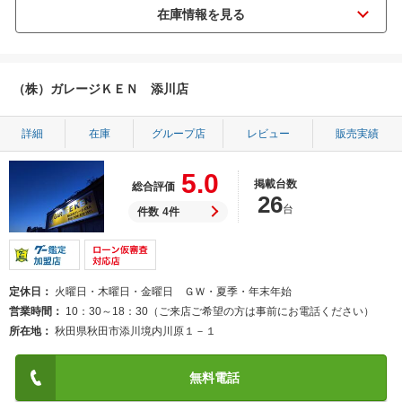
（株）ガレージＫＥＮ 添川店
詳細
在庫
グループ店
レビュー
販売実績
5.0
掲載台数
総合評価
26
台
件数
4件
定休日
火曜日・木曜日・金曜日 ＧＷ・夏季・年末年始
営業時間
10：30～18：30（ご来店ご希望の方は事前にお電話ください）
所在地
秋田県秋田市添川境内川原１－１
無料電話