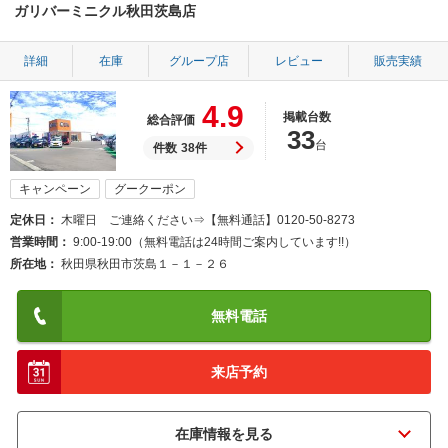
ガリバーミニクル秋田茨島店
詳細
在庫
グループ店
レビュー
販売実績
4.9
掲載台数
総合評価
33
台
件数
38件
キャンペーン
グークーポン
定休日
木曜日 ご連絡ください⇒【無料通話】0120-50-8273
営業時間
9:00-19:00（無料電話は24時間ご案内しています!!）
所在地
秋田県秋田市茨島１－１－２６
無料電話
来店予約