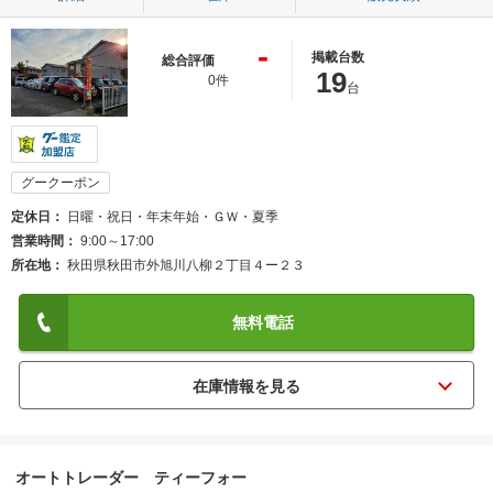
-
掲載台数
総合評価
19
0件
台
グークーポン
定休日
日曜・祝日・年末年始・ＧＷ・夏季
営業時間
9:00～17:00
所在地
秋田県秋田市外旭川八柳２丁目４ー２３
無料電話
オートトレーダー ティーフォー