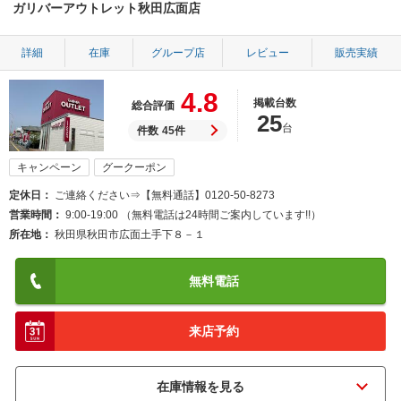
ガリバーアウトレット秋田広面店
詳細
在庫
グループ店
レビュー
販売実績
4.8
掲載台数
総合評価
25
台
件数
45件
キャンペーン
グークーポン
定休日
ご連絡ください⇒【無料通話】0120-50-8273
営業時間
9:00-19:00 （無料電話は24時間ご案内しています!!）
所在地
秋田県秋田市広面土手下８－１
無料電話
来店予約