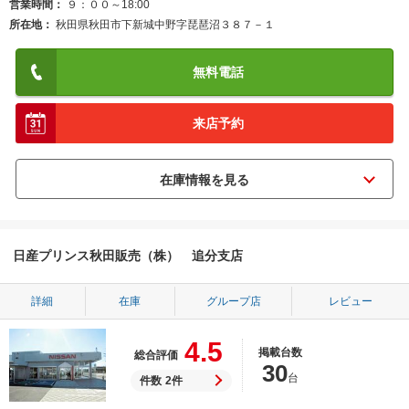
営業時間
９：００～18:00
所在地
秋田県秋田市下新城中野字琵琶沼３８７－１
無料電話
来店予約
日産プリンス秋田販売（株） 追分支店
詳細
在庫
グループ店
レビュー
4.5
掲載台数
総合評価
30
台
件数
2件