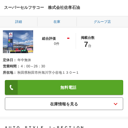
スーパーセルフサコー 株式会社佐孝石油
詳細
在庫
グループ店
-
掲載台数
総合評価
7
0件
台
定休日
年中無休
営業時間
4：00～26：30
所在地
秋田県秋田市外旭川字小谷地１３０ー１
無料電話
ＡＵＴＯ ＳＴＹＬＥ Ｉ－ＳＥＣＴＩＯＮ