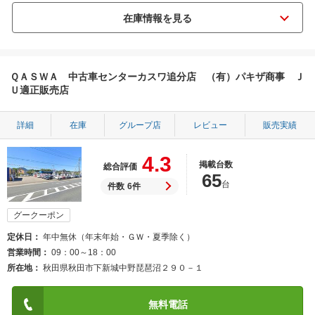
ＱＡＳＷＡ 中古車センターカスワ追分店 （有）パキザ商事 Ｊ
Ｕ適正販売店
詳細
在庫
グループ店
レビュー
販売実績
4.3
掲載台数
総合評価
65
台
件数
6件
グークーポン
定休日
年中無休（年末年始・ＧＷ・夏季除く）
営業時間
09：00～18：00
所在地
秋田県秋田市下新城中野琵琶沼２９０－１
無料電話