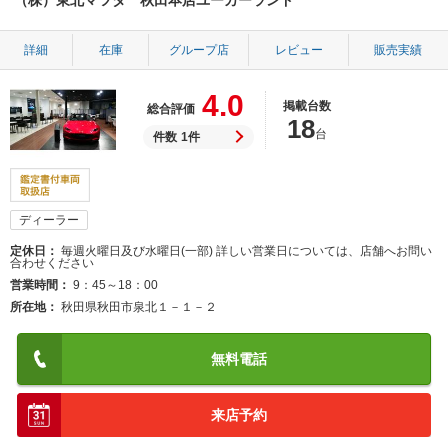
（株）東北マツダ 秋田本店ユーカーランド
詳細
在庫
グループ店
レビュー
販売実績
4.0
掲載台数
総合評価
18
台
件数
1件
ディーラー
定休日
毎週火曜日及び水曜日(一部) 詳しい営業日については、店舗へお問い
合わせください
営業時間
9：45～18：00
所在地
秋田県秋田市泉北１－１－２
無料電話
来店予約