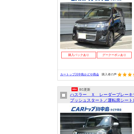
購入パックあり
グークーポンあり
カートップ川中島かどや商会
購入者の声
8/1更新
ハスラー Ｘ レーダーブレーキ
プッシュスタート／運転席シートヒ