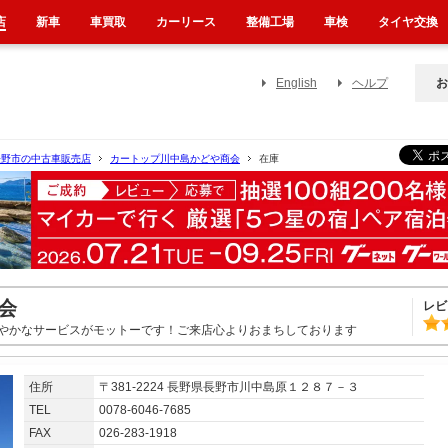
店
新車
車買取
カーリース
整備工場
車検
タイヤ交換
English
ヘルプ
お
長野市の中古車販売店
カートップ川中島かどや商会
在庫
会
レビ
やかなサービスがモットーです！ご来店心よりおまちしております
住所
〒381-2224 長野県長野市川中島原１２８７－３
TEL
0078-6046-7685
FAX
026-283-1918