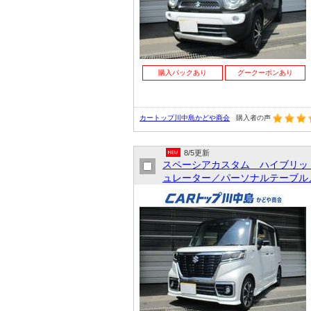
購入パックあり
グークーポンあり
カートップ川中島かどや商会
購入者の声
8/5更新
スペーシアカスタム ハイブリッ
ュレーター／パーソナルテーブル／