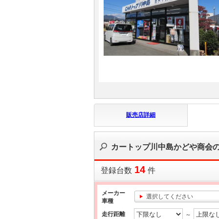
マガジン
車カタログ
自動車ローン
保険
販売店詳細
レビュー
価格相場
カートップ川中島かどや商会
教習所
14
登録台数
件
用語集
メーカー
選択してください
車種
走行距離
～