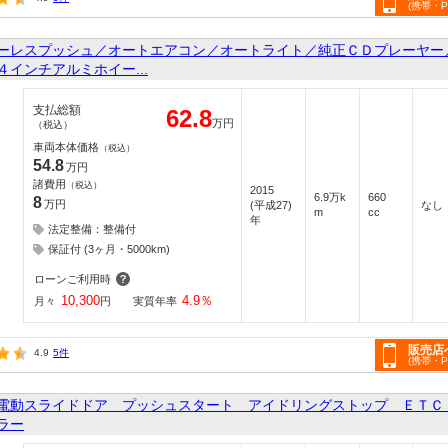
(携帯・
ーレスプッシュ／オートエアコン／オートライト／純正ＣＤプレーヤー
インチアルミホイー...
支払総額
62.8
万円
（税込）
車両本体価格
（税込）
54.8
万円
諸費用
（税込）
2015
6.9万k
660
8
万円
(平成27)
なし
m
cc
年
法定整備：整備付
保証付 (3ヶ月・5000km)
ローンご利用時
10,300
4.9
％
月々
円
実質年率
販売店
4.9
5件
(携帯・
電動スライドドア プッシュスタート アイドリングストップ ＥＴＣ
ラー