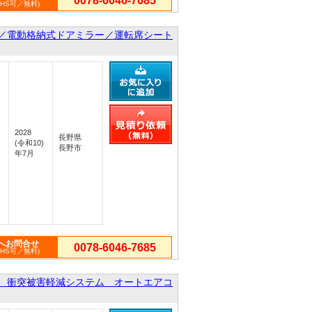
0078-6046-7685
PHS可／無料)
／電動格納式ドアミラー／運転席シート
2028
長野県
(令和10)
長野市
年7月
へお問合せ
0078-6046-7685
PHS可／無料)
 衝突被害軽減システム オートエアコ