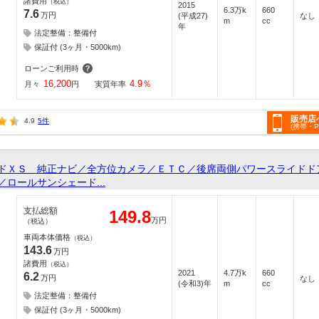
諸費用
（税込）
2015
6.3万k
660
7.6
万円
(平成27)
なし
m
cc
年
法定整備：整備付
保証付 (3ヶ月・5000km)
ローンご利用時
16,200
4.9
％
月々
円
実質年率
販売店
4.9
5件
(携帯・
ドＸＳ 純正ナビ／全方位カメラ／ＥＴＣ／後席両側パワースライドド
ロールサンシェード...
支払総額
149.8
万円
（税込）
車両本体価格
（税込）
143.6
万円
諸費用
（税込）
2021
4.7万k
660
6.2
万円
なし
(令和3)年
m
cc
法定整備：整備付
保証付 (3ヶ月・5000km)