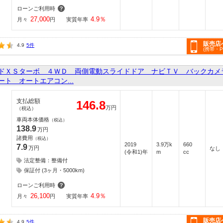
ローンご利用時
27,000
4.9
％
月々
円
実質年率
販売店
4.9
5件
(携帯・
ドＸＳターボ ４ＷＤ 両側電動スライドドア ナビＴＶ バックカメ
ト オートエアコン...
支払総額
146.8
万円
（税込）
車両本体価格
（税込）
138.9
万円
諸費用
（税込）
2019
3.9万k
660
7.9
万円
なし
(令和1)年
m
cc
法定整備：整備付
保証付 (3ヶ月・5000km)
ローンご利用時
26,100
4.9
％
月々
円
実質年率
販売店
4.9
5件