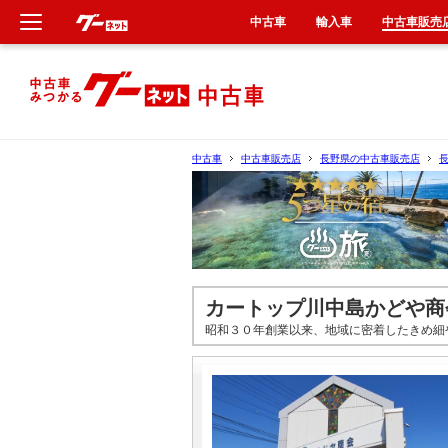
中古車
輸入車
中古車販売
新車
中古車
中古車
中古車販売店
長野県の中古車販売店
輸入車
クルマ買取
カーリース
カートップ川中島かどや商
昭和３０年創業以来、地域に密着したきめ細
タイヤ交換
整備工場
車検