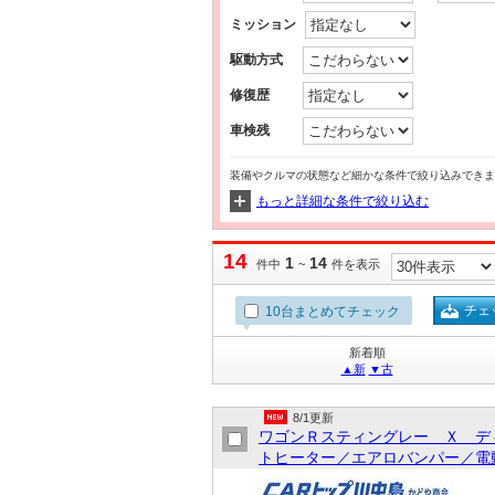
ミッション
駆動方式
修復歴
車検残
装備やクルマの状態など細かな条件で絞り込みできま
もっと詳細な条件で絞り込む
14
1
14
件中
~
件を表示
チェ
10台まとめてチェック
新着順
▲新
▼古
8/1更新
ワゴンＲスティングレー Ｘ デ
トヒーター／エアロバンパー／電動