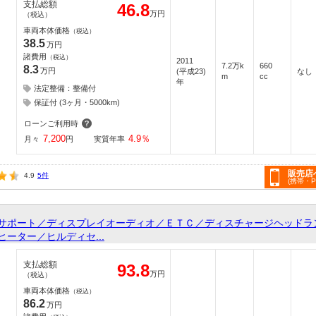
支払総額
46.8
万円
（税込）
車両本体価格
（税込）
38.5
万円
諸費用
（税込）
2011
7.2万k
660
8.3
万円
(平成23)
なし
m
cc
年
法定整備：整備付
保証付 (3ヶ月・5000km)
ローンご利用時
7,200
4.9
％
月々
円
実質年率
販売店
4.9
5件
(携帯・
サポート／ディスプレイオーディオ／ＥＴＣ／ディスチャージヘッドラ
ーター／ヒルディセ...
支払総額
93.8
万円
（税込）
車両本体価格
（税込）
86.2
万円