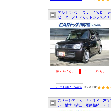
アルトラパン ＸＬ ４ＷＤ キ
ヒーター／ＵＶカットガラス／１４
購入パックあり
グークーポンあり
カートップ川中島かどや商会
購入者の声
スペーシア Ｘ ナビＴＶ 左側
ン 横滑り防止 電動格納ドアミ