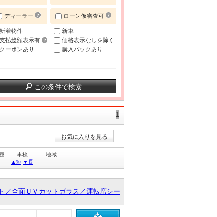
ディーラー
ローン仮審査可
新着物件
新車
支払総額表示有
価格表示なしを除く
クーポンあり
購入パックあり
この条件で検索
1
お気に入りを見る
歴
車検
地域
▲短
▼長
ト／全面ＵＶカットガラス／運転席シー