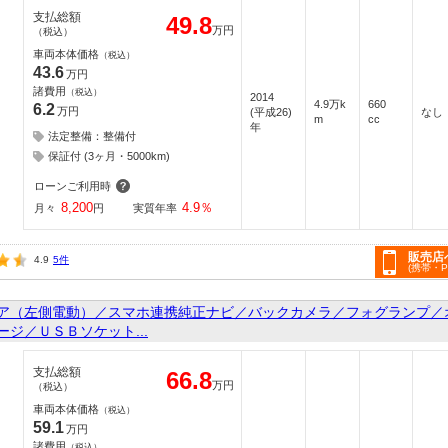
支払総額
49.8
万円
（税込）
車両本体価格
（税込）
43.6
万円
諸費用
（税込）
2014
4.9万k
660
6.2
万円
(平成26)
なし
m
cc
年
法定整備：整備付
保証付 (3ヶ月・5000km)
ローンご利用時
8,200
4.9
％
月々
円
実質年率
販売店
4.9
5件
(携帯・
ア（左側電動）／スマホ連携純正ナビ／バックカメラ／フォグランプ／
ジ／ＵＳＢソケット...
支払総額
66.8
万円
（税込）
車両本体価格
（税込）
59.1
万円
諸費用
（税込）