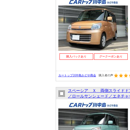
購入パックあり
グークーポンあり
カートップ川中島かどや商会
購入者の声
スペーシア Ｘ 両側スライドド
／ロールサンシェード／エネチャー