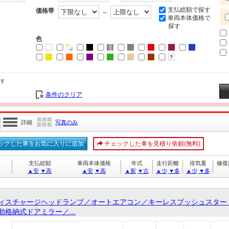
支払総額で探す
価格帯
～
車両本体価格で
探す
色
す
条件のクリア
詳細
写真のみ
ックした車をお気に入りに追加
チェックした車を見積り依頼(無料)
支払総額
車両本体価格
年式
走行距離
排気量
修復
▲安
▼高
▲安
▼高
▲新
▼古
▲少
▼多
▲少
▼多
ィスチャージヘッドランプ／オートエアコン／キーレスプッシュスター
格納式ドアミラー／...