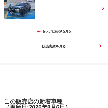
シボレー タホ ＬＴ
もっと販売実績を見る
販売実績を見る
ダッジ ラム
８６ ＧＴ
この販売店の新着車種
（更新日:2026年8月6日）