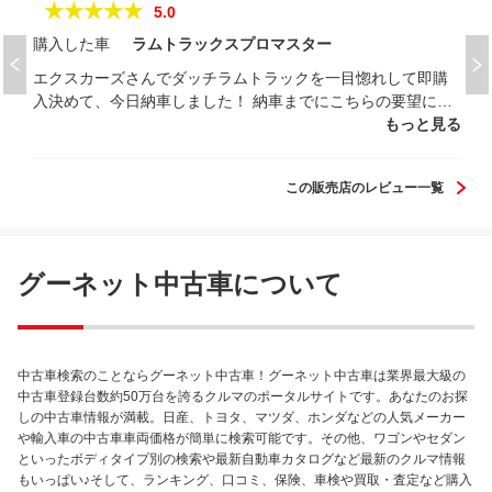
★★★★★
5.0
購入した車
ラムトラックスプロマスター
エクスカーズさんでダッチラムトラックを一目惚れして即購
入決めて、今日納車しました！ 納車までにこちらの要望にも
快くして頂き大満足です！ 信頼できる車屋さんです！
もっと見る
この販売店のレビュー一覧
グーネット中古車について
中古車検索のことならグーネット中古車！グーネット中古車は業界最大級の
中古車登録台数約50万台を誇るクルマのポータルサイトです。あなたのお探
しの中古車情報が満載。日産、トヨタ、マツダ、ホンダなどの人気メーカー
や輸入車の中古車車両価格が簡単に検索可能です。その他、ワゴンやセダン
といったボディタイプ別の検索や最新自動車カタログなど最新のクルマ情報
もいっぱい♪そして、ランキング、口コミ、保険、車検や買取・査定など購入