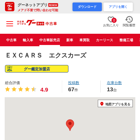
グーネットアプリ
RENEW
ダウンロード
アプリを開く
メアド不要で問い合わせ可能
0
お気に入り
閲覧履歴
中古車
輸入車
中古車販売店
新車
車買取
カーリース
整備工場
ＥＸＣＡＲＳ エクスカーズ
グー鑑定加盟店
総合評価
投稿数
在庫台数
67
13
4.9
件
台
地図アプリを見る