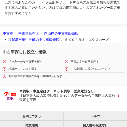
以外にもあなたのカーライフ全般をサポートする為のお役立ち情報が満載で
す！車の品質にこだわりたい方はプロの鑑定師により鑑定されたグー鑑定車
がおすすめです♪
中古車
中古車販売店
岡山県の中古車販売店
加賀郡吉備中央町の中古車販売店
ＥＸＣＡＲＳ エクスカーズ
中古車探しに役立つ情報
メーカーから中古車を探す
車種から中古車を探す
地域から中古車を探す
中古車探しに役立つコンテンツ
岡山県の中古車販売店を市区町村から探す
車買取・車査定はグーネット買取 営業電話なし
【日本最大級の加盟店数】約30万のデータから予想以上の高額
査定を実現！
質問はコチラ
ヘルプ
推奨環境
個人情報保護方針