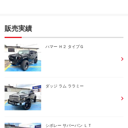
販売実績
ハマー Ｈ２ タイプＧ
ダッジ ラム ララミー
シボレー サバーバン ＬＴ