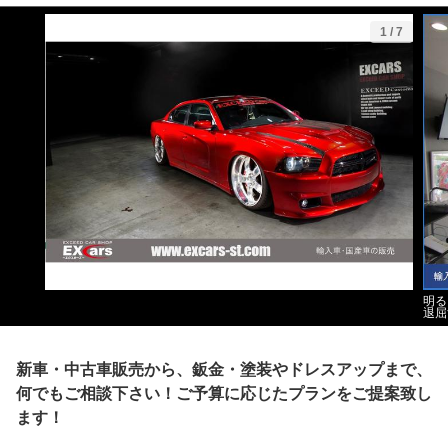
1
/
7
明る
退屈
新車・中古車販売から、鈑金・塗装やドレスアップまで、
何でもご相談下さい！ご予算に応じたプランをご提案致し
ます！