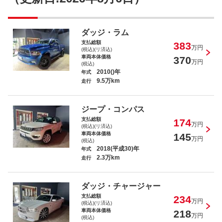
ダッジ・ラム
支払総額
383
シボレー タホ ＬＴ
万円
(税込)(リ済込)
車両本体価格
370
万円
(税込)
2010()年
年式
9.5万km
走行
ジープ・コンパス
ダッジ ラム
支払総額
174
万円
(税込)(リ済込)
車両本体価格
145
万円
(税込)
2018(平成30)年
年式
2.3万km
走行
ダッジ ラム ララミー
ダッジ・チャージャー
支払総額
234
万円
(税込)(リ済込)
車両本体価格
218
万円
(税込)