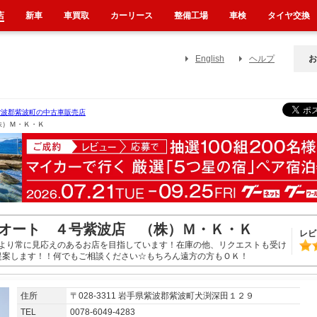
店
新車
車買取
カーリース
整備工場
車検
タイヤ交換
English
ヘルプ
お
紫波郡紫波町の中古車販売店
株）Ｍ・Ｋ・Ｋ
オート ４号紫波店 （株）Ｍ・Ｋ・Ｋ
レビ
より常に見応えのあるお店を目指しています！在庫の他、リクエストも受け
提案します！！何でもご相談ください☆もちろん遠方の方もＯＫ！
住所
〒028-3311 岩手県紫波郡紫波町犬渕深田１２９
TEL
0078-6049-4283