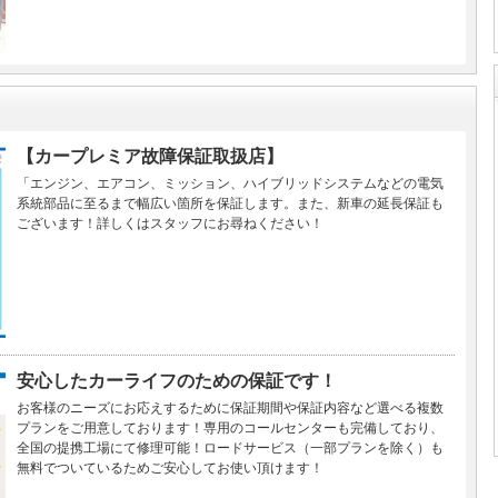
【カープレミア故障保証取扱店】
「エンジン、エアコン、ミッション、ハイブリッドシステムなどの電気
系統部品に至るまで幅広い箇所を保証します。また、新車の延長保証も
ございます！詳しくはスタッフにお尋ねください！
安心したカーライフのための保証です！
お客様のニーズにお応えするために保証期間や保証内容など選べる複数
プランをご用意しております！専用のコールセンターも完備しており、
全国の提携工場にて修理可能！ロードサービス（一部プランを除く）も
無料でついているためご安心してお使い頂けます！