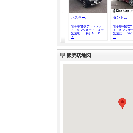
ハスラー…
タント…
岩手県/格安アウトレッ
岩手県/格安ア
ト キングオート ４号
ト キングオ
紫波店 （株）Ｍ・Ｋ・
紫波店 （株
Ｋ
Ｋ
販売店地図