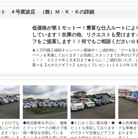
ート ４号紫波店 （株）Ｍ・Ｋ・Ｋの詳細
低価格が第１モットー！豊富な仕入ルートによ
しています！在庫の他、リクエストも受けます
フをご提案します！！何でもご相談ください☆
★１万円購入補助キャンペーン開催中！ご成約時に「グーを見
ペーンを実施しております！お気軽にスタッフまでお声がけ下
く！！ ２０２０年２月末日まで★さらに！ご成約頂いた方、
選べる【カタログギフト】もれなくプレゼント♪２０２０年３月
クトだけでな
◆軽自動車を中心に、価格
◆とにかく広い展示場！◆
◆人気車種
層にニーズの
とフットワークの軽さで地
ピットも併設しております
クな車種ま
ります！ない
域一番店を目指していま
のでタイヤ交換などアフタ
おります！
にお探ししま
す！！タイヤ等も安いです
ーもお任せください！
す！！