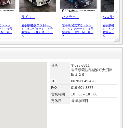
ライフ…
ハスラー…
ハスラー…
ウトレッ
岩手県/格安アウトレッ
岩手県/格安アウトレッ
岩手県/格安アウト
ート ４号
ト キングオート ４号
ト キングオート ４号
ト キングオート
）Ｍ・Ｋ・
紫波店 （株）Ｍ・Ｋ・
紫波店 （株）Ｍ・Ｋ・
紫波店 （株）Ｍ
Ｋ
Ｋ
Ｋ
住所
〒028-3311
岩手県紫波郡紫波町犬渕深
田１２９
TEL
0078-6049-4283
FAX
019-601-3377
営業時間
10：00～18：00
定休日
毎週水曜日