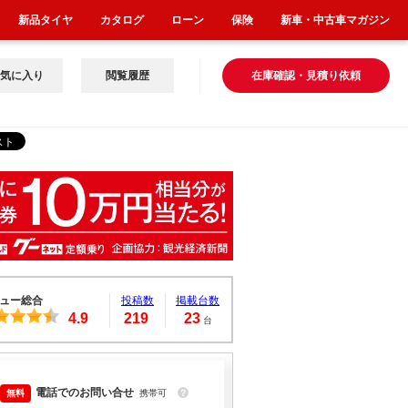
新品タイヤ
カタログ
ローン
保険
新車・中古車マガジン
気に入り
閲覧履歴
在庫確認・見積り依頼
ュー総合
投稿数
掲載台数
4.9
219
23
台
電話でのお問い合せ
携帯可
？