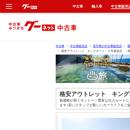
中古車
輸入車
中古車販売
新車
中古車
中古車
中古車販売店
岩手県の中古車販売店
格安アウトレット キングオート ４号紫波店 （
輸入車
クルマ買取
カーリース
格安アウトレット キング
タイヤ交換
低価格が第１モットー！豊富な仕入ルートに
ます♪若いスタッフが新しいカーライフをご
整備工場
車検