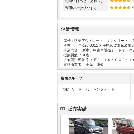
お問い合わせ（見積り）
4
説明のわかりやすさ
4
企業情報
屋号：格安アウトレット キングオート 
所在地 ：〒
028-3311
岩手県紫波郡紫波町
事業内容 ：新車、中古車販売オートオー
従業員数 ：４名
古物商許可番号 ：第２１１０４０００１１
資格所有者 ：千葉 雅俊
所属グループ
（株）Ｍ・Ｋ・Ｋ キングオート
販売実績