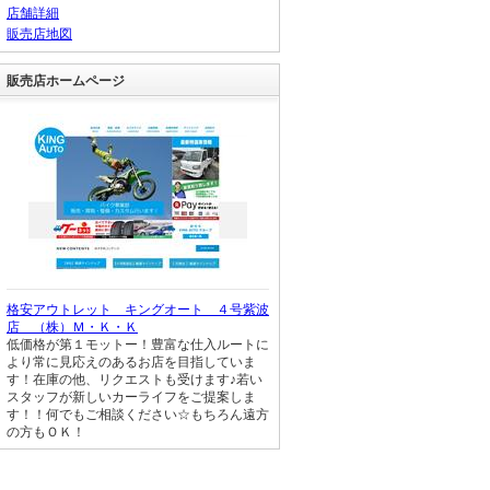
店舗詳細
販売店地図
販売店ホームページ
格安アウトレット キングオート ４号紫波
店 （株）Ｍ・Ｋ・Ｋ
低価格が第１モットー！豊富な仕入ルートに
より常に見応えのあるお店を目指していま
す！在庫の他、リクエストも受けます♪若い
スタッフが新しいカーライフをご提案しま
す！！何でもご相談ください☆もちろん遠方
の方もＯＫ！