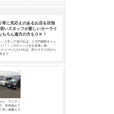
り常に見応えのあるお店を目指
♪若いスタッフが新しいカーライ
もちろん遠方の方もＯＫ！
た」と言って頂ければ、１万円補助キャン
さい！！このチャンスをお見逃し無
レビューいただければ、約１０５０点から
末まで
から、マニアッ
で、常時揃えて
！早い者勝ちで