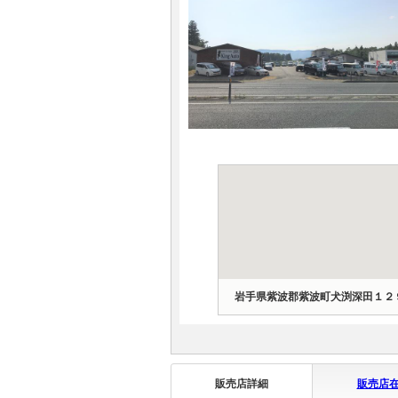
マガジン
車カタログ
自動車ローン
保険
レビュー
価格相場
岩手県紫波郡紫波町犬渕深田１２
教習所
用語集
販売店詳細
販売店