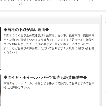
よ！
◆当社の下取が高い理由◆
年間１０００台以上の流通実績！故障者、古い車、低額車両、高額車両
どんな物でも価値をつけるよう努力をしています！「思ったより値段が
ついて助かりました！」「次の車が安く買えてホントに良かったで
す！」などお喜びの声多数いただいております！お気軽にお問い合わせ
ください！
◆タイヤ・ホイール・パーツ販売も絶賛稼働中◆
中古タイヤ・ホイール、部品なども格安にて販売しておりますのでお気
軽にお声掛け下さい♪