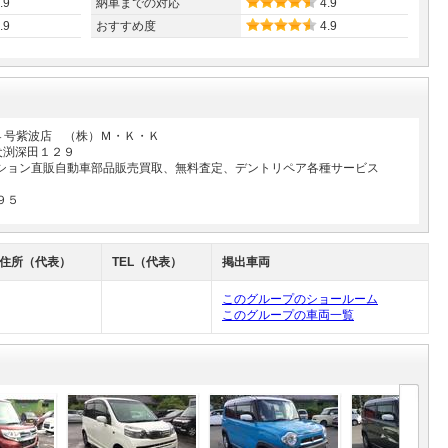
.9
納車までの対応
4.9
.9
おすすめ度
4.9
４号紫波店 （株）Ｍ・Ｋ・Ｋ
犬渕深田１２９
クション直販自動車部品販売買取、無料査定、デントリペア各種サービス
９５
住所（代表）
TEL（代表）
掲出車両
このグループのショールーム
このグループの車両一覧