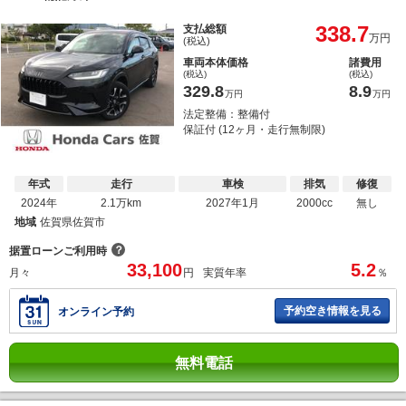
338.7
支払総額
万円
(税込)
車両本体価格
諸費用
(税込)
(税込)
329.8
8.9
万円
万円
法定整備：整備付
保証付 (12ヶ月・走行無制限)
年式
走行
車検
排気
修復
2024年
2.1万km
2027年1月
2000cc
無し
地域
佐賀県佐賀市
？
据置ローンご利用時
33,100
5.2
月々
円
実質年率
％
予約空き情報を見る
オンライン予約
無料電話