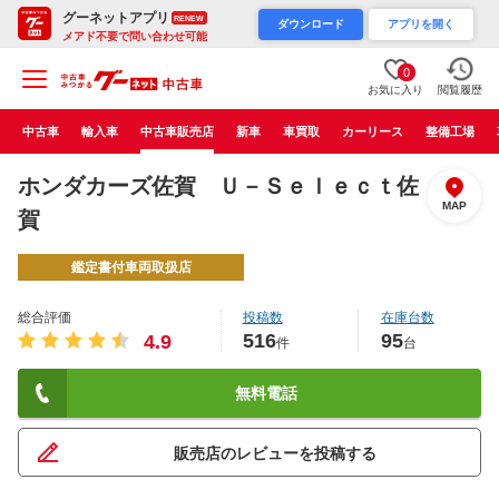
グーネットアプリ
RENEW
ダウンロード
アプリを開く
メアド不要で問い合わせ可能
0
お気に入り
閲覧履歴
中古車
輸入車
中古車販売店
新車
車買取
カーリース
整備工場
ホンダカーズ佐賀 Ｕ－Ｓｅｌｅｃｔ佐
MAP
賀
鑑定書付車両取扱店
総合評価
投稿数
在庫台数
516
95
4.9
件
台
無料電話
販売店のレビューを投稿する