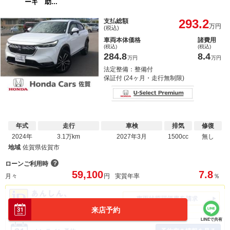
ーキ 助...
293.2
支払総額
万円
(税込)
車両本体価格
諸費用
(税込)
(税込)
284.8
8.4
万円
万円
法定整備：整備付
保証付 (24ヶ月・走行無制限)
年式
走行
車検
排気
修復
2024年
3.1万km
2027年3月
1500cc
無し
地域
佐賀県佐賀市
？
ローンご利用時
59,100
7.8
月々
円
実質年率
％
来店予約
LINEで共有