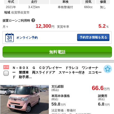
年式
走行
車検
排気
修復
2021年
3.4万km
車検整備付
660cc
無し
地域
佐賀県佐賀市
？
据置ローンご利用時
12,300
5.2
月々
円
実質年率
％
予約空き情報を見る
オンライン予約
無料電話
更新
Ｎ－ＢＯＸ Ｇ ＣＤプレイヤー ドラレコ ワンオーナ
ー 禁煙車 両スライドドア スマートキー付き エコモー
ド 助手席...
66.6
支払総額
万円
(税込)
車両本体価格
諸費用
(税込)
(税込)
59.8
6.8
万円
万円
法定整備：整備付