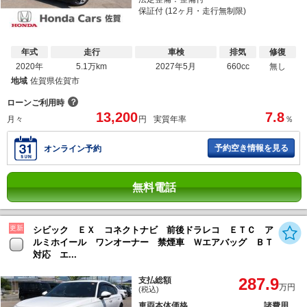
保証付 (12ヶ月・走行無制限)
年式
走行
車検
排気
修復
2020年
5.1万km
2027年5月
660cc
無し
地域
佐賀県佐賀市
？
ローンご利用時
13,200
7.8
月々
円
実質年率
％
予約空き情報を見る
オンライン予約
無料電話
更新
シビック ＥＸ コネクトナビ 前後ドラレコ ＥＴＣ ア
ルミホイール ワンオーナー 禁煙車 Ｗエアバッグ ＢＴ
対応 エ...
287.9
支払総額
万円
(税込)
車両本体価格
諸費用