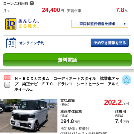
？
ローンご利用時
24,400
7.8
月々
円
実質年率
％
予約空き情報を見る
オンライン予約
無料電話
更新
Ｎ－ＢＯＸカスタム コーディネートスタイル 試乗車アッ
プ 純正ナビ ＥＴＣ ドラレコ シートヒーター アルミ
ホイール...
202.2
支払総額
万円
(税込)
車両本体価格
諸費用
(税込)
(税込)
194.8
7.4
万円
万円
法定整備：整備付
保証付 (24ヶ月・走行無制限)