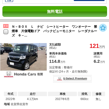
無料電話
更新
Ｎ－ＢＯＸ Ｌ ナビ シートヒーター ワンオーナー 禁
煙車 片側電動ドア バックビューモニター レーダクルー
ズ キ－...
121
支払総額
万円
(税込)
車両本体価格
諸費用
(税込)
(税込)
114.8
6.2
万円
万円
法定整備：整備付
保証付 (24ヶ月・走行無制限)
年式
走行
車検
排気
修復
2022年
4.1万km
2027年6月
660cc
無し
地域
佐賀県佐賀市