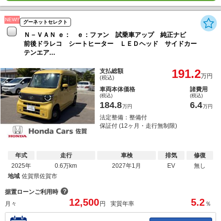
NEW!!
グーネットセレクト
Ｎ－ＶＡＮ ｅ： ｅ：ファン 試乗車アップ 純正ナビ
前後ドラレコ シートヒーター ＬＥＤヘッド サイドカー
テンエア...
191.2
支払総額
万円
(税込)
車両本体価格
諸費用
(税込)
(税込)
184.8
6.4
万円
万円
法定整備：整備付
保証付 (12ヶ月・走行無制限)
年式
走行
車検
排気
修復
2025年
0.6万km
2027年1月
EV
無し
地域
佐賀県佐賀市
？
据置ローンご利用時
12,500
5.2
月々
円
実質年率
％