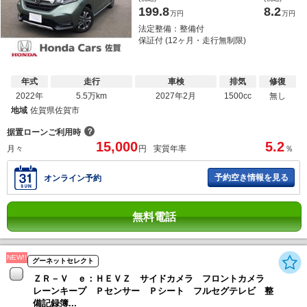
199.8
8.2
万円
万円
法定整備：整備付
保証付 (12ヶ月・走行無制限)
年式
走行
車検
排気
修復
2022年
5.5万km
2027年2月
1500cc
無し
地域
佐賀県佐賀市
？
据置ローンご利用時
15,000
5.2
月々
円
実質年率
％
予約空き情報を見る
オンライン予約
無料電話
NEW!!
グーネットセレクト
ＺＲ－Ｖ ｅ：ＨＥＶＺ サイドカメラ フロントカメラ
レーンキープ Ｐセンサー Ｐシート フルセグテレビ 整
備記録簿...