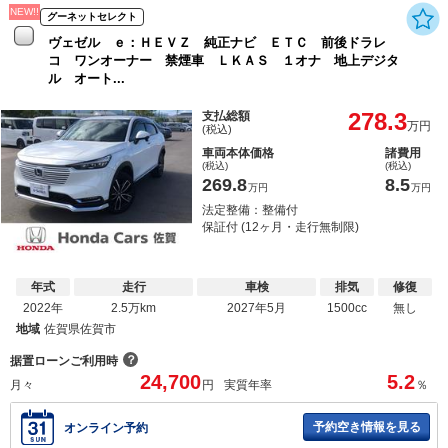
NEW!!
グーネットセレクト
ヴェゼル ｅ：ＨＥＶＺ 純正ナビ ＥＴＣ 前後ドラレ
コ ワンオーナー 禁煙車 ＬＫＡＳ １オナ 地上デジタ
ル オート...
278.3
支払総額
万円
(税込)
車両本体価格
諸費用
(税込)
(税込)
269.8
8.5
万円
万円
法定整備：整備付
保証付 (12ヶ月・走行無制限)
年式
走行
車検
排気
修復
2022年
2.5万km
2027年5月
1500cc
無し
地域
佐賀県佐賀市
？
据置ローンご利用時
24,700
5.2
月々
円
実質年率
％
予約空き情報を見る
オンライン予約