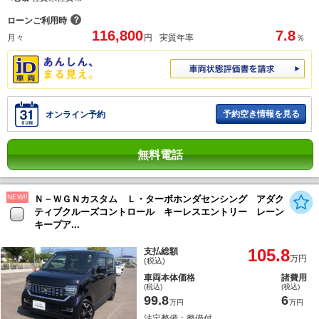
？
ローンご利用時
116,800
7.8
月々
円
実質年率
％
予約空き情報を見る
オンライン予約
無料電話
NEW!!
Ｎ－ＷＧＮカスタム Ｌ・ターボホンダセンシング アダク
ティブクルーズコントロール キーレスエントリー レーン
キープア...
105.8
支払総額
万円
(税込)
車両本体価格
諸費用
(税込)
(税込)
99.8
6
万円
万円
法定整備：整備付