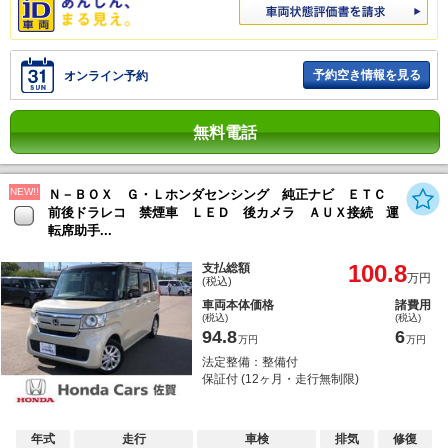
予約空き情報を見る
オンライン予約
無料電話
NEW!!
Ｎ－ＢＯＸ Ｇ・Ｌホンダセンシング 純正ナビ ＥＴＣ
前後ドラレコ 禁煙車 ＬＥＤ 後カメラ ＡＵＸ接続 運
転席助手...
100.8
支払総額
万円
(税込)
車両本体価格
諸費用
(税込)
(税込)
94.8
6
万円
万円
法定整備：整備付
保証付 (12ヶ月・走行無制限)
年式
走行
車検
排気
修復