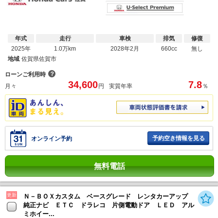
年式
走行
車検
排気
修復
2025年
1.0万km
2028年2月
660cc
無し
地域
佐賀県佐賀市
？
ローンご利用時
34,600
7.8
月々
円
実質年率
％
予約空き情報を見る
オンライン予約
無料電話
更新
Ｎ－ＢＯＸカスタム ベースグレード レンタカーアップ
純正ナビ ＥＴＣ ドラレコ 片側電動ドア ＬＥＤ アル
ミホイー...