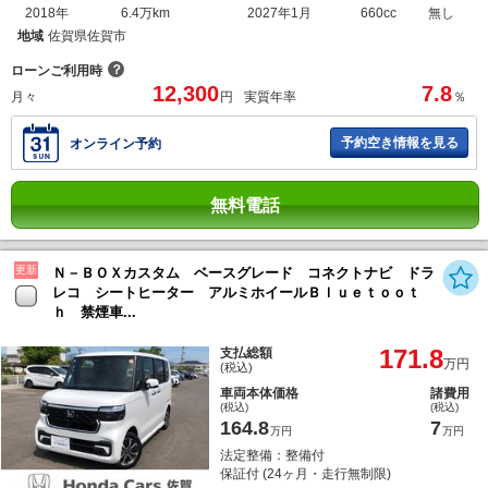
2018年
6.4万km
2027年1月
660cc
無し
地域
佐賀県佐賀市
？
ローンご利用時
12,300
7.8
月々
円
実質年率
％
予約空き情報を見る
オンライン予約
無料電話
更新
Ｎ－ＢＯＸカスタム ベースグレード コネクトナビ ドラ
レコ シートヒーター アルミホイールＢｌｕｅｔｏｏｔ
ｈ 禁煙車...
171.8
支払総額
万円
(税込)
車両本体価格
諸費用
(税込)
(税込)
164.8
7
万円
万円
法定整備：整備付
保証付 (24ヶ月・走行無制限)