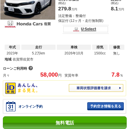
(税込)
(税込)
279.8
8.1
万円
万円
法定整備：整備付
保証付 (12ヶ月・走行無制限)
年式
走行
車検
排気
修復
2023年
5.2万km
2026年10月
1500cc
無し
地域
佐賀県佐賀市
？
ローンご利用時
58,000
7.8
月々
円
実質年率
％
予約空き情報を見る
オンライン予約
無料電話