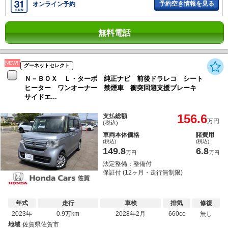
予約空き情報を見る
オンライン予約
無料電話
NEW!!
グーネットセレクト
Ｎ－ＢＯＸ Ｌ・ターボ 純正ナビ 前後ドラレコ シート
ヒーター ワンオーナー 禁煙車 衝突回避支援ブレーキ
サイドエ...
156.6
支払総額
万円
(税込)
車両本体価格
諸費用
(税込)
(税込)
149.8
6.8
万円
万円
法定整備：整備付
保証付 (12ヶ月・走行無制限)
年式
走行
車検
排気
修復
2023年
0.9万km
2028年2月
660cc
無し
地域
佐賀県佐賀市