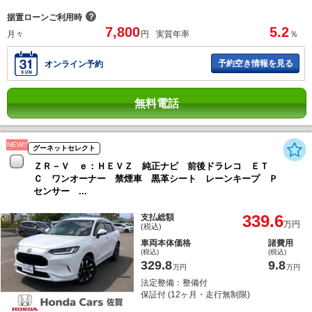
？
据置ローンご利用時
7,800
5.2
月々
円
実質年率
％
予約空き情報を見る
オンライン予約
無料電話
NEW!!
グーネットセレクト
ＺＲ－Ｖ ｅ：ＨＥＶＺ 純正ナビ 前後ドラレコ ＥＴ
Ｃ ワンオーナー 禁煙車 黒革シート レーンキープ Ｐ
センサー ...
339.6
支払総額
万円
(税込)
車両本体価格
諸費用
(税込)
(税込)
329.8
9.8
万円
万円
法定整備：整備付
保証付 (12ヶ月・走行無制限)