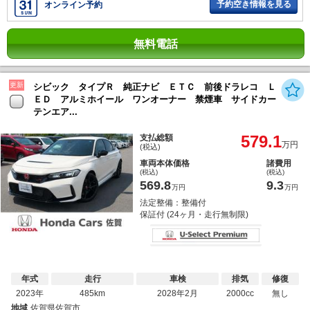
予約空き情報を見る
オンライン予約
無料電話
更新
シビック タイプＲ 純正ナビ ＥＴＣ 前後ドラレコ Ｌ
ＥＤ アルミホイール ワンオーナー 禁煙車 サイドカー
テンエア...
579.1
支払総額
万円
(税込)
車両本体価格
諸費用
(税込)
(税込)
569.8
9.3
万円
万円
法定整備：整備付
保証付 (24ヶ月・走行無制限)
年式
走行
車検
排気
修復
2023年
485km
2028年2月
2000cc
無し
地域
佐賀県佐賀市