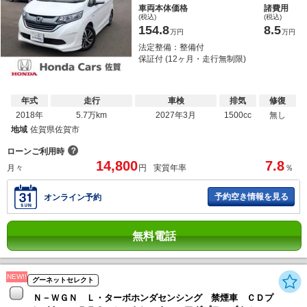
車両本体価格
諸費用
(税込)
(税込)
154.8
8.5
万円
万円
法定整備：整備付
保証付 (12ヶ月・走行無制限)
年式
走行
車検
排気
修復
2018年
5.7万km
2027年3月
1500cc
無し
地域
佐賀県佐賀市
？
ローンご利用時
14,800
7.8
月々
円
実質年率
％
予約空き情報を見る
オンライン予約
無料電話
NEW!!
グーネットセレクト
Ｎ－ＷＧＮ Ｌ・ターボホンダセンシング 禁煙車 ＣＤプ