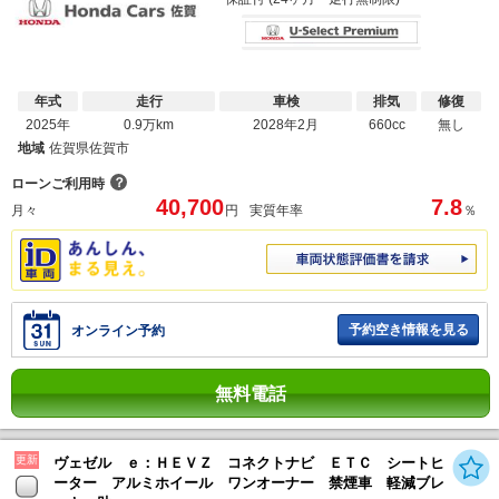
年式
走行
車検
排気
修復
2025年
0.9万km
2028年2月
660cc
無し
地域
佐賀県佐賀市
？
ローンご利用時
40,700
7.8
月々
円
実質年率
％
予約空き情報を見る
オンライン予約
無料電話
更新
ヴェゼル ｅ：ＨＥＶＺ コネクトナビ ＥＴＣ シートヒ
ーター アルミホイール ワンオーナー 禁煙車 軽減ブレ