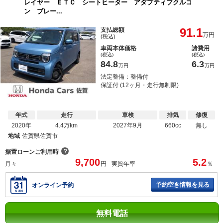
レイヤー ＥＴＣ シートヒーター アダプティブクルコ
ン ブレー...
91.1
支払総額
万円
(税込)
車両本体価格
諸費用
(税込)
(税込)
84.8
6.3
万円
万円
法定整備：整備付
保証付 (12ヶ月・走行無制限)
年式
走行
車検
排気
修復
2020年
4.4万km
2027年9月
660cc
無し
地域
佐賀県佐賀市
？
据置ローンご利用時
9,700
5.2
月々
円
実質年率
％
予約空き情報を見る
オンライン予約
無料電話