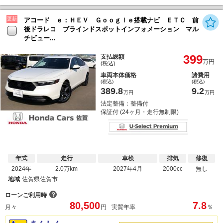
更新
アコード ｅ：ＨＥＶ Ｇｏｏｇｌｅ搭載ナビ ＥＴＣ 前
後ドラレコ ブラインドスポットインフォメーション マル
チビュー...
399
支払総額
万円
(税込)
車両本体価格
諸費用
(税込)
(税込)
389.8
9.2
万円
万円
法定整備：整備付
保証付 (24ヶ月・走行無制限)
年式
走行
車検
排気
修復
2024年
2.0万km
2027年4月
2000cc
無し
地域
佐賀県佐賀市
？
ローンご利用時
80,500
7.8
月々
円
実質年率
％