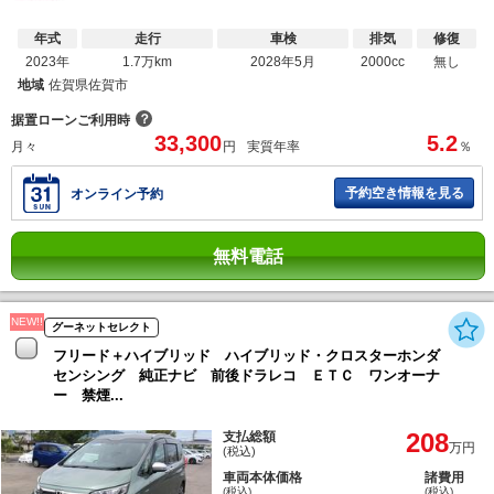
年式
走行
車検
排気
修復
2023年
1.7万km
2028年5月
2000cc
無し
地域
佐賀県佐賀市
？
据置ローンご利用時
33,300
5.2
月々
円
実質年率
％
予約空き情報を見る
オンライン予約
無料電話
NEW!!
グーネットセレクト
フリード＋ハイブリッド ハイブリッド・クロスターホンダ
センシング 純正ナビ 前後ドラレコ ＥＴＣ ワンオーナ
ー 禁煙...
208
支払総額
万円
(税込)
車両本体価格
諸費用
(税込)
(税込)