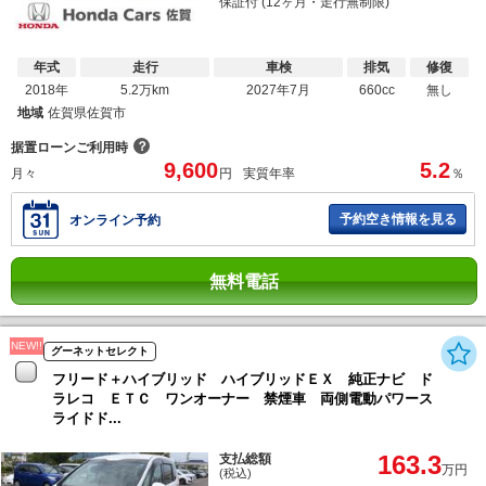
保証付 (12ヶ月・走行無制限)
年式
走行
車検
排気
修復
2018年
5.2万km
2027年7月
660cc
無し
地域
佐賀県佐賀市
？
据置ローンご利用時
9,600
5.2
月々
円
実質年率
％
予約空き情報を見る
オンライン予約
無料電話
NEW!!
グーネットセレクト
フリード＋ハイブリッド ハイブリッドＥＸ 純正ナビ ド
ラレコ ＥＴＣ ワンオーナー 禁煙車 両側電動パワース
ライドド...
163.3
支払総額
万円
(税込)