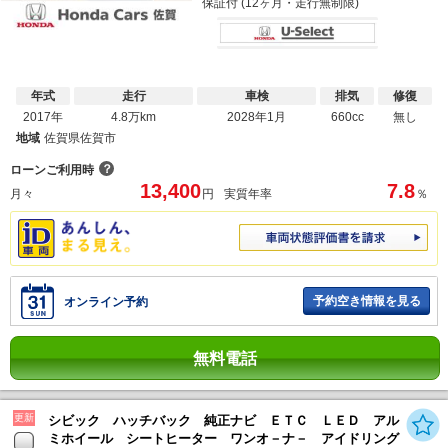
保証付 (12ヶ月・走行無制限)
年式
走行
車検
排気
修復
2017年
4.8万km
2028年1月
660cc
無し
地域
佐賀県佐賀市
？
ローンご利用時
13,400
7.8
月々
円
実質年率
％
予約空き情報を見る
オンライン予約
無料電話
更新
シビック ハッチバック 純正ナビ ＥＴＣ ＬＥＤ アル
ミホイール シートヒーター ワンオ－ナ－ アイドリング