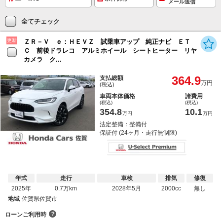
メール送信
全てチェック
更新
ＺＲ－Ｖ ｅ：ＨＥＶＺ 試乗車アップ 純正ナビ ＥＴ
Ｃ 前後ドラレコ アルミホイール シートヒーター リヤ
カメラ ク...
364.9
支払総額
万円
(税込)
車両本体価格
諸費用
(税込)
(税込)
354.8
10.1
万円
万円
法定整備：整備付
保証付 (24ヶ月・走行無制限)
年式
走行
車検
排気
修復
2025年
0.7万km
2028年5月
2000cc
無し
地域
佐賀県佐賀市
？
ローンご利用時