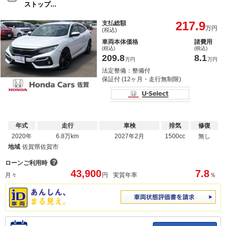
ストップ...
217.9
支払総額
万円
(税込)
車両本体価格
諸費用
(税込)
(税込)
209.8
8.1
万円
万円
法定整備：整備付
保証付 (12ヶ月・走行無制限)
年式
走行
車検
排気
修復
2020年
6.8万km
2027年2月
1500cc
無し
地域
佐賀県佐賀市
？
ローンご利用時
43,900
7.8
月々
円
実質年率
％