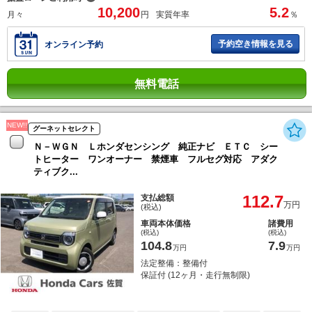
10,200
5.2
月々
円
実質年率
％
予約空き情報を見る
オンライン予約
無料電話
NEW!!
グーネットセレクト
Ｎ－ＷＧＮ Ｌホンダセンシング 純正ナビ ＥＴＣ シー
トヒーター ワンオーナー 禁煙車 フルセグ対応 アダク
ティブク...
112.7
支払総額
万円
(税込)
車両本体価格
諸費用
(税込)
(税込)
104.8
7.9
万円
万円
法定整備：整備付
保証付 (12ヶ月・走行無制限)