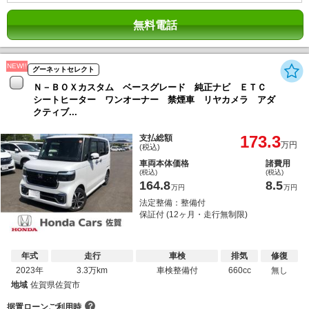
無料電話
NEW!!
グーネットセレクト
Ｎ－ＢＯＸカスタム ベースグレード 純正ナビ ＥＴＣ
シートヒーター ワンオーナー 禁煙車 リヤカメラ アダ
クティブ...
173.3
支払総額
万円
(税込)
車両本体価格
諸費用
(税込)
(税込)
164.8
8.5
万円
万円
法定整備：整備付
保証付 (12ヶ月・走行無制限)
年式
走行
車検
排気
修復
2023年
3.3万km
車検整備付
660cc
無し
地域
佐賀県佐賀市
？
据置ローンご利用時