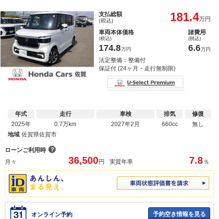
181.4
支払総額
万円
(税込)
車両本体価格
諸費用
(税込)
(税込)
174.8
6.6
万円
万円
法定整備：整備付
保証付 (24ヶ月・走行無制限)
年式
走行
車検
排気
修復
2025年
0.7万km
2027年2月
660cc
無し
地域
佐賀県佐賀市
？
ローンご利用時
36,500
7.8
月々
円
実質年率
％
予約空き情報を見る
オンライン予約