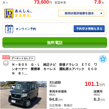
73,600
7.8
月々
円
実質年率
％
予約空き情報を見る
オンライン予約
無料電話
NEW!!
グーネットセレクト
Ｎ－ＢＯＸ Ｇ・Ｌ 純正ナビ 前後ドラレコ ＥＴＣ ワ
ンオーナー 禁煙車 キーレス 運転席エアバック ＥＣＯ
Ｎ Ｂｌ...
101.1
支払総額
万円
(税込)
車両本体価格
諸費用
(税込)
(税込)
94.8
6.3
万円
万円
法定整備：整備付