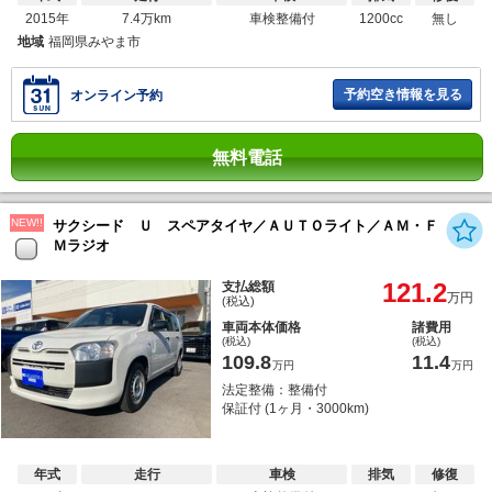
2015年
7.4万km
車検整備付
1200cc
無し
地域
福岡県みやま市
予約空き情報を見る
オンライン予約
無料電話
NEW!!
サクシード Ｕ スペアタイヤ／ＡＵＴＯライト／ＡＭ・Ｆ
Ｍラジオ
121.2
支払総額
万円
(税込)
車両本体価格
諸費用
(税込)
(税込)
109.8
11.4
万円
万円
法定整備：整備付
保証付 (1ヶ月・3000km)
年式
走行
車検
排気
修復