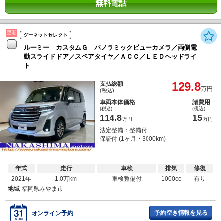
無料電話
更新
グーネットセレクト
ルーミー カスタムＧ パノラミックビューカメラ／両側電
動スライドドア／スペアタイヤ／ＡＣＣ／ＬＥＤヘッドライ
ト
129.8
支払総額
万円
(税込)
車両本体価格
諸費用
(税込)
(税込)
114.8
15
万円
万円
法定整備：整備付
保証付 (1ヶ月・3000km)
年式
走行
車検
排気
修復
2021年
1.0万km
車検整備付
1000cc
有り
地域
福岡県みやま市
予約空き情報を見る
オンライン予約