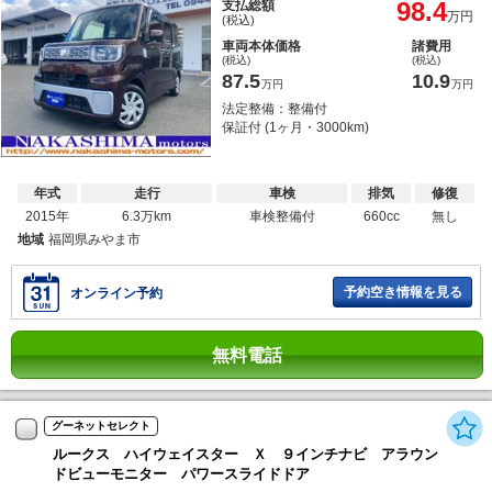
98.4
支払総額
万円
(税込)
車両本体価格
諸費用
(税込)
(税込)
87.5
10.9
万円
万円
法定整備：整備付
保証付 (1ヶ月・3000km)
年式
走行
車検
排気
修復
2015年
6.3万km
車検整備付
660cc
無し
地域
福岡県みやま市
予約空き情報を見る
オンライン予約
無料電話
グーネットセレクト
ルークス ハイウェイスター Ｘ ９インチナビ アラウン
ドビューモニター パワースライドドア