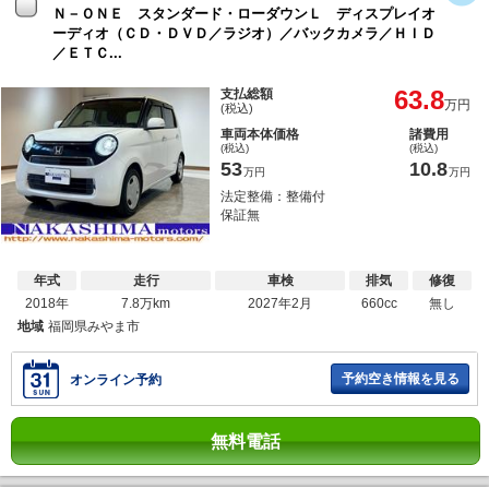
Ｎ－ＯＮＥ スタンダード・ローダウンＬ ディスプレイオ
ーディオ（ＣＤ・ＤＶＤ／ラジオ）／バックカメラ／ＨＩＤ
／ＥＴＣ...
63.8
支払総額
万円
(税込)
車両本体価格
諸費用
(税込)
(税込)
53
10.8
万円
万円
法定整備：整備付
保証無
年式
走行
車検
排気
修復
2018年
7.8万km
2027年2月
660cc
無し
地域
福岡県みやま市
予約空き情報を見る
オンライン予約
無料電話