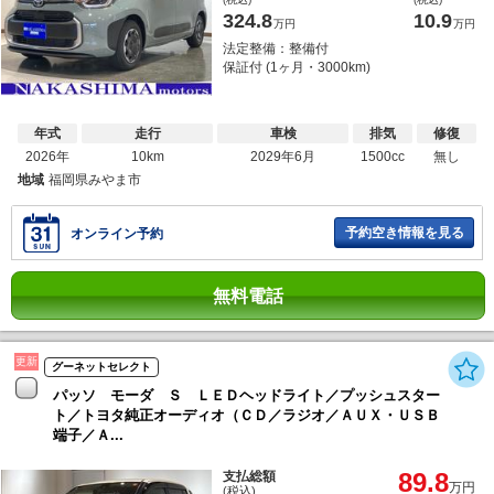
324.8
10.9
万円
万円
法定整備：整備付
保証付 (1ヶ月・3000km)
年式
走行
車検
排気
修復
2026年
10km
2029年6月
1500cc
無し
地域
福岡県みやま市
予約空き情報を見る
オンライン予約
無料電話
更新
グーネットセレクト
パッソ モーダ Ｓ ＬＥＤヘッドライト／プッシュスター
ト／トヨタ純正オーディオ（ＣＤ／ラジオ／ＡＵＸ・ＵＳＢ
端子／Ａ...
89.8
支払総額
万円
(税込)