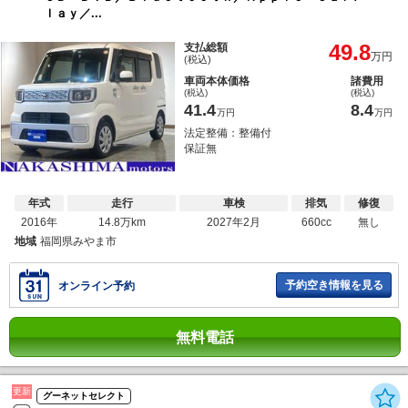
ｌａｙ／...
49.8
支払総額
万円
(税込)
車両本体価格
諸費用
(税込)
(税込)
41.4
8.4
万円
万円
法定整備：整備付
保証無
年式
走行
車検
排気
修復
2016年
14.8万km
2027年2月
660cc
無し
地域
福岡県みやま市
予約空き情報を見る
オンライン予約
無料電話
更新
グーネットセレクト