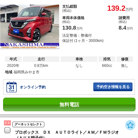
139.2
支払総額
万円
(税込)
車両本体価格
諸費用
(税込)
(税込)
130.8
8.4
万円
万円
法定整備：整備付
保証付 (1ヶ月・3000km)
年式
走行
車検
排気
修復
2020年
0.8万km
なし
660cc
無し
地域
福岡県みやま市
予約空き情報を見る
オンライン予約
無料電話
更新
グーネットセレクト
プロボックス ＤＸ ＡＵＴＯライト／ＡＭ／ＦＭラジオ
（ＡＵＸ端子付）