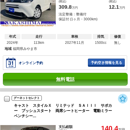
(税込)
(税込)
309.8
12.1
万円
万円
法定整備：整備付
保証付 (1ヶ月・3000km)
年式
走行
車検
排気
修復
2024年
113km
2027年11月
1500cc
無し
地域
福岡県みやま市
予約空き情報を見る
オンライン予約
無料電話
グーネットセレクト
キャスト スタイルＸ リミテッド ＳＡＩＩＩ サポカ
ー プッシュスタート 両席シートヒーター 電動ミラー
ベンチシー...
140.4
支払総額
万円