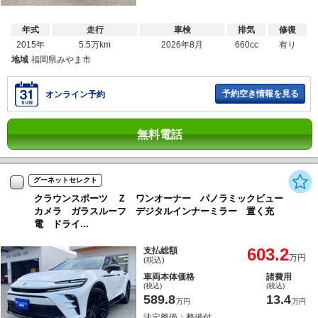
年式
走行
車検
排気
修復
2015年
5.5万km
2026年8月
660cc
有り
地域
福岡県みやま市
予約空き情報を見る
オンライン予約
無料電話
グーネットセレクト
クラウンスポーツ Ｚ ワンオーナー パノラミックビュー
カメラ ガラスルーフ デジタルインナーミラー 置く充
電 ドライ...
603.2
支払総額
万円
(税込)
車両本体価格
諸費用
(税込)
(税込)
589.8
13.4
万円
万円
法定整備：整備付