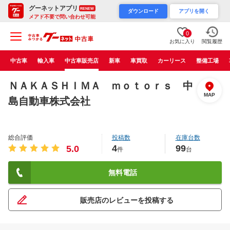
グーネットアプリ
RENEW
ダウンロード
アプリを開く
メアド不要で問い合わせ可能
0
お気に入り
閲覧履歴
中古車
輸入車
中古車販売店
新車
車買取
カーリース
整備工場
ＮＡＫＡＳＨＩＭＡ ｍｏｔｏｒｓ 中
MAP
島自動車株式会社
総合評価
投稿数
在庫台数
4
99
5.0
件
台
無料電話
販売店のレビューを投稿する