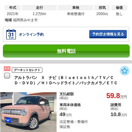
年式
走行
車検
排気
修復
2021年
1.2万km
車検整備付
2000cc
無し
地域
福岡県みやま市
予約空き情報を見る
オンライン予約
無料電話
更新
グーネットセレクト
アルトラパン Ｘ ナビ（Ｂｌｕｅｔｏｏｔｈ／ＴＶ／Ｃ
Ｄ・ＤＶＤ）／ＨＩＤヘッドライト／バックカメラ／ＥＴＣ
59.8
支払総額
万円
(税込)
車両本体価格
諸費用
(税込)
(税込)
49
10.8
万円
万円
法定整備：整備付
保証無