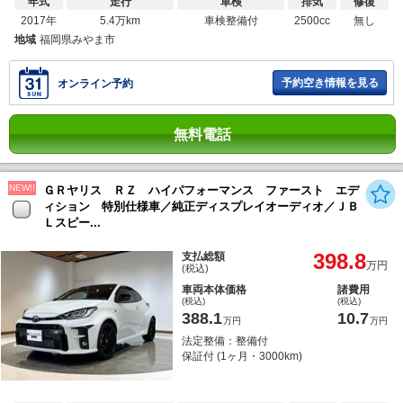
年式
走行
車検
排気
修復
2017年
5.4万km
車検整備付
2500cc
無し
地域
福岡県みやま市
予約空き情報を見る
オンライン予約
無料電話
NEW!!
ＧＲヤリス ＲＺ ハイパフォーマンス ファースト エデ
ィション 特別仕様車／純正ディスプレイオーディオ／ＪＢ
Ｌスピー...
398.8
支払総額
万円
(税込)
車両本体価格
諸費用
(税込)
(税込)
388.1
10.7
万円
万円
法定整備：整備付
保証付 (1ヶ月・3000km)