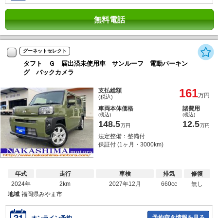
無料電話
グーネットセレクト
タフト Ｇ 届出済未使用車 サンルーフ 電動パーキン
グ バックカメラ
161
支払総額
万円
(税込)
車両本体価格
諸費用
(税込)
(税込)
148.5
12.5
万円
万円
法定整備：整備付
保証付 (1ヶ月・3000km)
年式
走行
車検
排気
修復
2024年
2km
2027年12月
660cc
無し
地域
福岡県みやま市
予約空き情報を見る