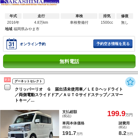
年式
走行
車検
排気
修復
2016年
4.8万km
車検整備付
1500cc
無し
地域
福岡県みやま市
予約空き情報を見る
オンライン予約
無料電話
更新
グーネットセレクト
クリッパーリオ Ｇ 届出済未使用車／ＬＥＤヘッドライト
／両側電動スライドドア／ＡＵＴＯサイドステップ／スマー
トキー／...
199.9
支払総額
万円
(税込)
車両本体価格
諸費用
(税込)
(税込)
191.7
8.2
万円
万円