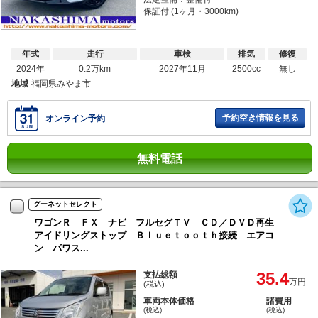
保証付 (1ヶ月・3000km)
年式
走行
車検
排気
修復
2024年
0.2万km
2027年11月
2500cc
無し
地域
福岡県みやま市
予約空き情報を見る
オンライン予約
無料電話
グーネットセレクト
ワゴンＲ ＦＸ ナビ フルセグＴＶ ＣＤ／ＤＶＤ再生
アイドリングストップ Ｂｌｕｅｔｏｏｔｈ接続 エアコ
ン パワス...
35.4
支払総額
万円
(税込)
車両本体価格
諸費用
(税込)
(税込)