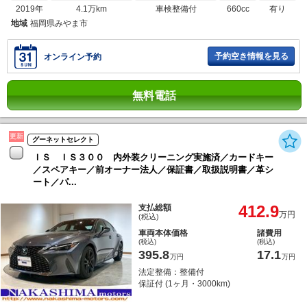
2019年
4.1万km
車検整備付
660cc
有り
地域
福岡県みやま市
予約空き情報を見る
オンライン予約
無料電話
更新
グーネットセレクト
ＩＳ ＩＳ３００ 内外装クリーニング実施済／カードキー
／スペアキー／前オーナー法人／保証書／取扱説明書／革シ
ート／パ...
412.9
支払総額
万円
(税込)
車両本体価格
諸費用
(税込)
(税込)
395.8
17.1
万円
万円
法定整備：整備付
保証付 (1ヶ月・3000km)