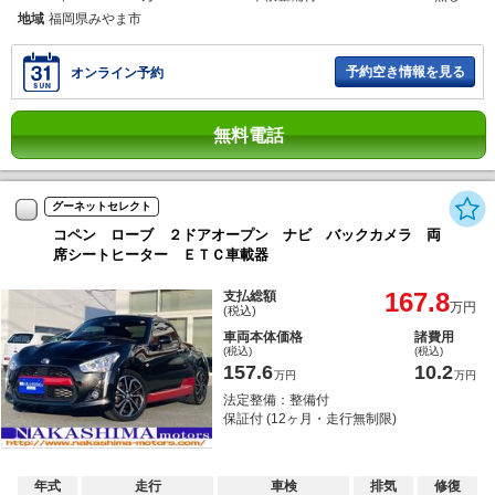
地域
福岡県みやま市
予約空き情報を見る
オンライン予約
無料電話
グーネットセレクト
コペン ローブ ２ドアオープン ナビ バックカメラ 両
席シートヒーター ＥＴＣ車載器
167.8
支払総額
万円
(税込)
車両本体価格
諸費用
(税込)
(税込)
157.6
10.2
万円
万円
法定整備：整備付
保証付 (12ヶ月・走行無制限)
年式
走行
車検
排気
修復