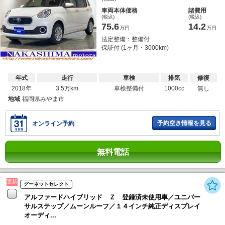
車両本体価格
諸費用
(税込)
(税込)
75.6
14.2
万円
万円
法定整備：整備付
保証付 (1ヶ月・3000km)
年式
走行
車検
排気
修復
2018年
3.5万km
車検整備付
1000cc
無し
地域
福岡県みやま市
予約空き情報を見る
オンライン予約
無料電話
更新
グーネットセレクト
アルファードハイブリッド Ｚ 登録済未使用車／ユニバー
サルステップ／ムーンルーフ／１４インチ純正ディスプレイ
オーディ...