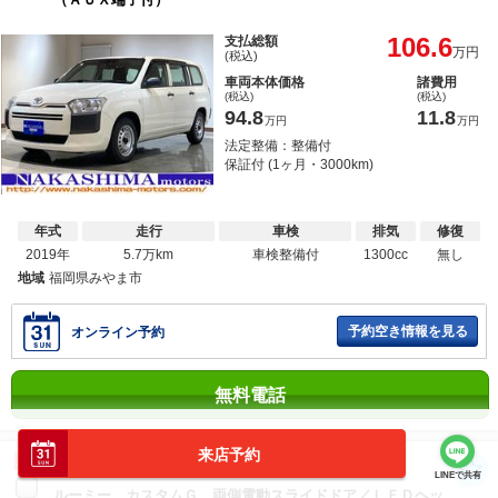
106.6
支払総額
万円
(税込)
車両本体価格
諸費用
(税込)
(税込)
94.8
11.8
万円
万円
法定整備：整備付
保証付 (1ヶ月・3000km)
年式
走行
車検
排気
修復
2019年
5.7万km
車検整備付
1300cc
無し
地域
福岡県みやま市
予約空き情報を見る
オンライン予約
無料電話
来店予約
更新
グーネットセレクト
LINEで共有
ルーミー カスタムＧ 両側電動スライドドア／ＬＥＤヘッ