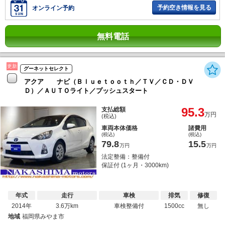
予約空き情報を見る
オンライン予約
無料電話
更新
グーネットセレクト
アクア ナビ（Ｂｌｕｅｔｏｏｔｈ／ＴＶ／ＣＤ・ＤＶ
Ｄ）／ＡＵＴＯライト／プッシュスタート
95.3
支払総額
万円
(税込)
車両本体価格
諸費用
(税込)
(税込)
79.8
15.5
万円
万円
法定整備：整備付
保証付 (1ヶ月・3000km)
年式
走行
車検
排気
修復
2014年
3.6万km
車検整備付
1500cc
無し
地域
福岡県みやま市