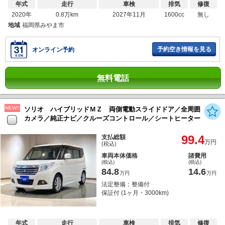
年式
走行
車検
排気
修復
2020年
0.8万km
2027年11月
1600cc
無し
地域
福岡県みやま市
予約空き情報を見る
オンライン予約
無料電話
NEW!!
ソリオ ハイブリッドＭＺ 両側電動スライドドア／全周囲
カメラ／純正ナビ／クルーズコントロール／シートヒーター
99.4
支払総額
万円
(税込)
車両本体価格
諸費用
(税込)
(税込)
84.8
14.6
万円
万円
法定整備：整備付
保証付 (1ヶ月・3000km)
年式
走行
車検
排気
修復