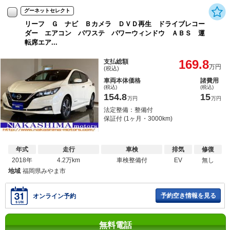
グーネットセレクト
リーフ Ｇ ナビ Ｂカメラ ＤＶＤ再生 ドライブレコー
ダー エアコン パワステ パワーウィンドウ ＡＢＳ 運
転席エア...
169.8
支払総額
万円
(税込)
車両本体価格
諸費用
(税込)
(税込)
154.8
15
万円
万円
法定整備：整備付
保証付 (1ヶ月・3000km)
年式
走行
車検
排気
修復
2018年
4.2万km
車検整備付
EV
無し
地域
福岡県みやま市
予約空き情報を見る
オンライン予約
無料電話