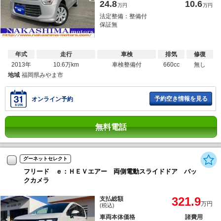
24.8
10.6
万円
万円
法定整備：整備付
保証無
年式
走行
車検
排気
修復
2013年
10.6万km
車検整備付
660cc
無し
地域
福岡県みやま市
予約空き情報を見る
オンライン予約
無料電話
グーネットセレクト
フリード ｅ：ＨＥＶエアー 両側電動スライドドア バッ
クカメラ
321.9
支払総額
万円
(税込)
車両本体価格
諸費用