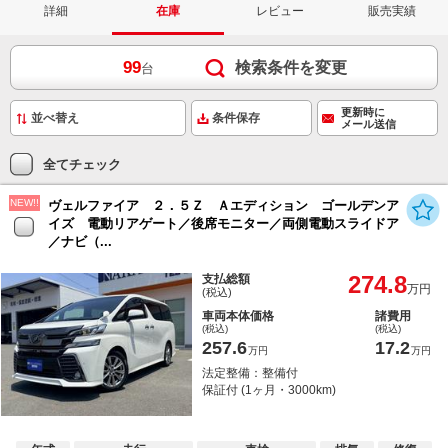
詳細
在庫
レビュー
販売実績
99
検索条件を変更
台
更新時に
条件保存
メール送信
全てチェック
NEW!!
ヴェルファイア ２．５Ｚ Ａエディション ゴールデンア
イズ 電動リアゲート／後席モニター／両側電動スライドア
／ナビ（...
274.8
支払総額
万円
(税込)
車両本体価格
諸費用
(税込)
(税込)
257.6
17.2
万円
万円
法定整備：整備付
保証付 (1ヶ月・3000km)