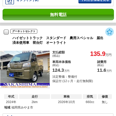
オンライン予約
無料電話
グーネットセレクト
ハイゼットトラック スタンダード 農用スペシャル 届出
済未使用車 荷台灯 オートライト
135.9
支払総額
万円
(税込)
車両本体価格
諸費用
(税込)
(税込)
124.3
11.6
万円
万円
法定整備：整備付
保証付 (12ヶ月・走行無制限)
年式
走行
車検
排気
修復
2024年
2km
2026年10月
660cc
無し
地域
福岡県みやま市