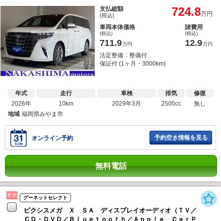
724.8
支払総額
万円
(税込)
車両本体価格
諸費用
(税込)
(税込)
711.9
12.9
万円
万円
法定整備：整備付
保証付 (1ヶ月・3000km)
年式
走行
車検
排気
修復
2026年
10km
2029年3月
2500cc
無し
地域
福岡県みやま市
予約空き情報を見る
オンライン予約
無料電話
更新
グーネットセレクト
ピクシスメガ Ｘ ＳＡ ディスプレイオーディオ（ＴＶ／
ＣＤ・ＤＶＤ／Ｂｌｕｅｔｏｏｔｈ／Ａｐｐｌｅ ＣａｒＰ