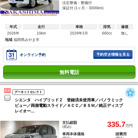
法定整備：整備付
保証付 (1ヶ月・3000km)
年式
走行
車検
排気
修復
2026年
10km
2029年3月
660cc
無し
地域
福岡県みやま市
予約空き情報を見る
オンライン予約
無料電話
更新
グーネットセレクト
シエンタ ハイブリッドＺ 登録済未使用車／パノラミック
ビュー／両側電動スライド／ＡＣＣ／ＢＳＭ／純正ディスプ
レイオー...
335.7
支払総額
万円
(税込)
車両本体価格
諸費用
(税込)
(税込)