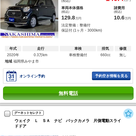
(税込)
車両本体価格
諸費用
(税込)
(税込)
129.8
10.6
万円
万円
法定整備：整備付
保証付 (1ヶ月・3000km)
年式
走行
車検
排気
修復
2020年
0.3万km
車検整備付
660cc
無し
地域
福岡県みやま市
予約空き情報を見る
オンライン予約
無料電話
グーネットセレクト
ウェイク Ｌ ＳＡ ナビ バックカメラ 片側電動スライ
ドドア