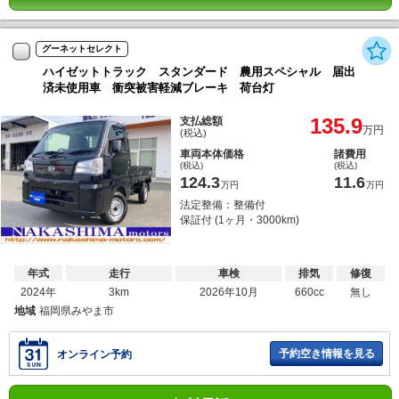
グーネットセレクト
ハイゼットトラック スタンダード 農用スペシャル 届出
済未使用車 衝突被害軽減ブレーキ 荷台灯
135.9
支払総額
万円
(税込)
車両本体価格
諸費用
(税込)
(税込)
124.3
11.6
万円
万円
法定整備：整備付
保証付 (1ヶ月・3000km)
年式
走行
車検
排気
修復
2024年
3km
2026年10月
660cc
無し
地域
福岡県みやま市
予約空き情報を見る
オンライン予約