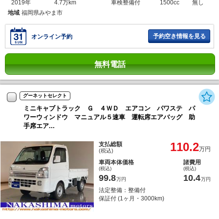
2019年
4.7万km
車検整備付
1500cc
無し
地域
福岡県みやま市
予約空き情報を見る
オンライン予約
無料電話
グーネットセレクト
ミニキャブトラック Ｇ ４ＷＤ エアコン パワステ パ
ワーウィンドウ マニュアル５速車 運転席エアバッグ 助
手席エア...
110.2
支払総額
万円
(税込)
車両本体価格
諸費用
(税込)
(税込)
99.8
10.4
万円
万円
法定整備：整備付
保証付 (1ヶ月・3000km)