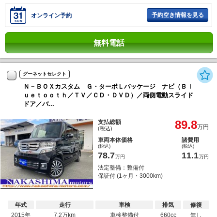
予約空き情報を見る
オンライン予約
無料電話
グーネットセレクト
Ｎ－ＢＯＸカスタム Ｇ・ターボＬパッケージ ナビ（Ｂｌ
ｕｅｔｏｏｔｈ／ＴＶ／ＣＤ・ＤＶＤ）／両側電動スライド
ドア／バ...
89.8
支払総額
万円
(税込)
車両本体価格
諸費用
(税込)
(税込)
78.7
11.1
万円
万円
法定整備：整備付
保証付 (1ヶ月・3000km)
年式
走行
車検
排気
修復
2015年
7.2万km
車検整備付
660cc
無し