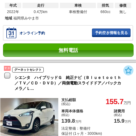
年式
走行
車検
排気
修復
2022年
0.4万km
車検整備付
660cc
無し
地域
福岡県みやま市
予約空き情報を見る
オンライン予約
無料電話
更新
グーネットセレクト
シエンタ ハイブリッドＧ 純正ナビ（Ｂｌｕｅｔｏｏｔｈ
／ＴＶ／ＣＤ・ＤＶＤ）／両側電動スライドドア／バックカ
メラ／Ｌ...
155.7
支払総額
万円
(税込)
車両本体価格
諸費用
(税込)
(税込)
139.8
15.9
万円
万円
法定整備：整備付
保証付 (1ヶ月・3000km)