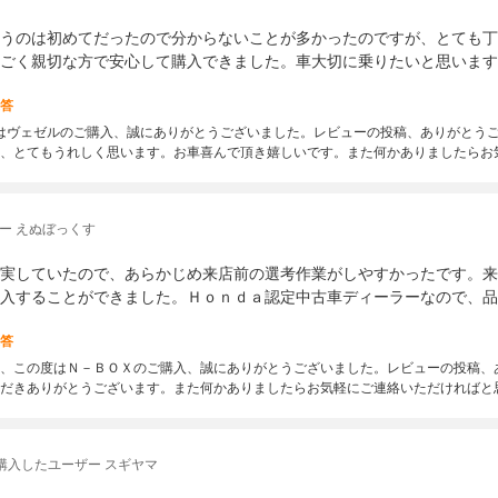
うのは初めてだったので分からないことが多かったのですが、とても丁
ごく親切な方で安心して購入できました。車大切に乗りたいと思います
答
はヴェゼルのご購入、誠にありがとうございました。レビューの投稿、ありがとう
、とてもうれしく思います。お車喜んで頂き嬉しいです。また何かありましたらお
ー えぬぼっくす
実していたので、あらかじめ来店前の選考作業がしやすかったです。来
入することができました。Ｈｏｎｄａ認定中古車ディーラーなので、品
答
、この度はＮ－ＢＯＸのご購入、誠にありがとうございました。レビューの投稿、
だきありがとうございます。また何かありましたらお気軽にご連絡いただければと
購入したユーザー スギヤマ