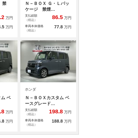
 禁
Ｎ－ＢＯＸ Ｇ・Ｌパッ
ケージ 禁煙…
支払総額
.2
86.5
万円
万円
（税込）
.5
車両本体価格
77.8
万円
万円
（税込）
ホンダ
ム ベ
Ｎ－ＢＯＸカスタム ベ
ースグレード…
支払総額
.8
198.8
万円
万円
（税込）
.8
車両本体価格
188.8
万円
万円
（税込）