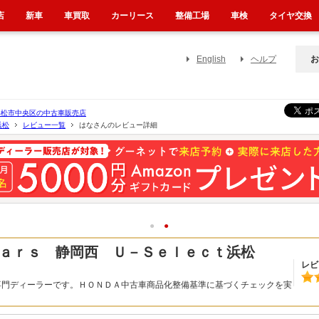
店
新車
車買取
カーリース
整備工場
車検
タイヤ交換
English
ヘルプ
お
浜松市中央区の中古車販売店
浜松
レビュー一覧
はなさんのレビュー詳細
1
2
ａｒｓ 静岡西 Ｕ－Ｓｅｌｅｃｔ浜松
レビ
専門ディーラーです。ＨＯＮＤＡ中古車商品化整備基準に基づくチェックを実