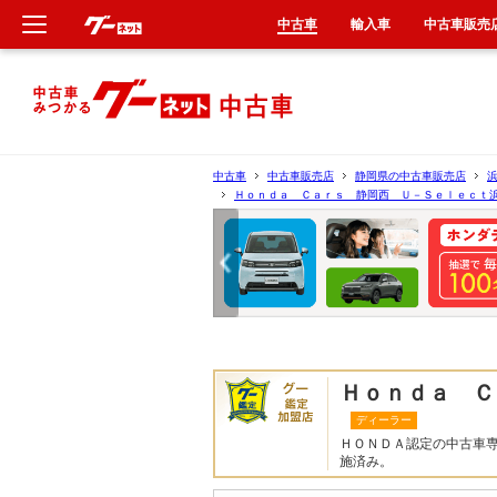
中古車
輸入車
中古車販売
新車
中古車
中古車
中古車販売店
静岡県の中古車販売店
Ｈｏｎｄａ Ｃａｒｓ 静岡西 Ｕ－Ｓｅｌｅｃｔ
輸入車
クルマ買取
カーリース
タイヤ交換
Ｈｏｎｄａ Ｃ
ディーラー
整備工場
ＨＯＮＤＡ認定の中古車
施済み。
車検