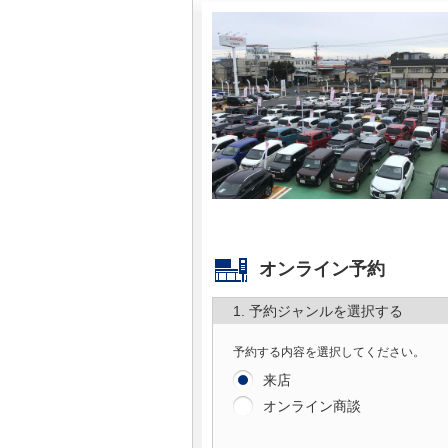
マガジン
車カタログ
自動車ローン
保険
レビュー
オンライン予約
価格相場
1. 予約ジャンルを選択する
教習所
予約する内容を選択してください。
来店
用語集
オンライン商談