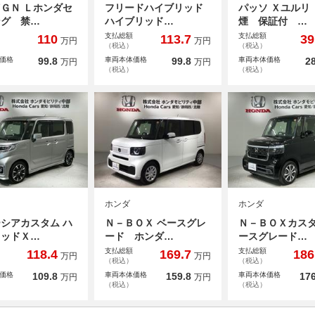
ＧＮ Ｌホンダセ
フリードハイブリッド
パッソ Ｘユルリ
ング 禁…
ハイブリッド…
煙 保証付 …
支払総額
支払総額
110
113.7
39
万円
万円
（税込）
（税込）
価格
99.8
車両本体価格
99.8
車両本体価格
28
万円
万円
（税込）
（税込）
ホンダ
ホンダ
シアカスタム ハ
Ｎ－ＢＯＸ ベースグレ
Ｎ－ＢＯＸカスタ
リッドＸ…
ード ホンダ…
ースグレード…
支払総額
支払総額
118.4
169.7
186
万円
万円
（税込）
（税込）
価格
109.8
車両本体価格
159.8
車両本体価格
176
万円
万円
（税込）
（税込）