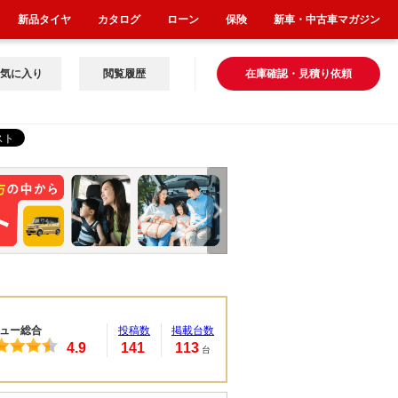
新品タイヤ
カタログ
ローン
保険
新車・中古車マガジン
気に入り
閲覧履歴
在庫確認・見積り依頼
ュー総合
投稿数
掲載台数
4.9
141
113
台