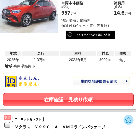
車両本体価格
諸費用
(税込)
(税込)
957
14.6
万円
万円
法定整備：整備無
保証付 (24ヶ月・走行無制限)
年式
走行
車検
排気
修復
2025年
1.3万km
2028年5月
3000cc
無し
地域
兵庫県姫路市
在庫確認・見積り依頼
更新
グーネットセレクト
Ｖクラス Ｖ２２０ ｄ ＡＭＧラインパッケージ