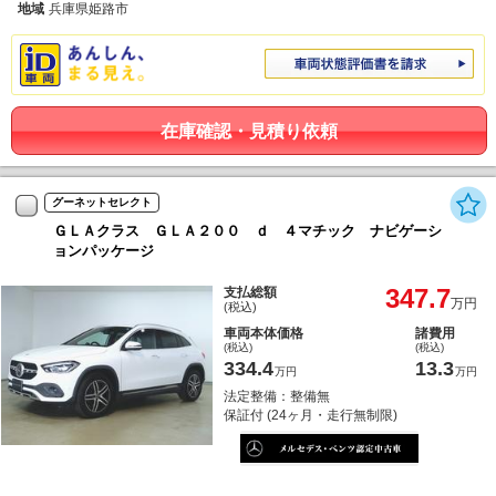
地域
兵庫県姫路市
在庫確認・見積り依頼
グーネットセレクト
ＧＬＡクラス ＧＬＡ２００ ｄ ４マチック ナビゲーシ
ョンパッケージ
347.7
支払総額
万円
(税込)
車両本体価格
諸費用
(税込)
(税込)
334.4
13.3
万円
万円
法定整備：整備無
保証付 (24ヶ月・走行無制限)