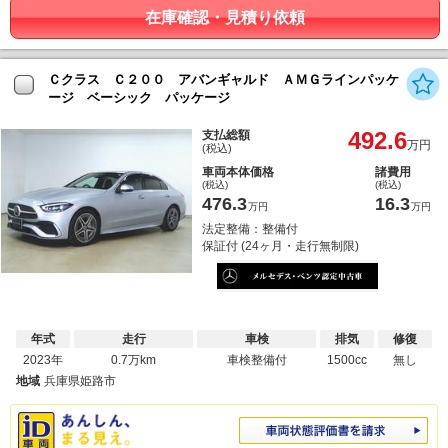
在庫確認・見積り依頼
Ｃクラス Ｃ２００ アバンギャルド ＡＭＧラインパッケ
ージ ベーシック パッケージ
492.6
支払総額
万円
(税込)
車両本体価格
諸費用
(税込)
(税込)
476.3
16.3
万円
万円
法定整備：整備付
保証付 (24ヶ月・走行無制限)
年式
走行
車検
排気
修復
2023年
0.7万km
車検整備付
1500cc
無し
地域
兵庫県姫路市