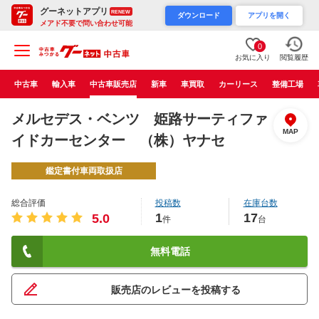
グーネットアプリ
RENEW
ダウンロード
アプリを開く
メアド不要で問い合わせ可能
0
お気に入り
閲覧履歴
中古車
輸入車
中古車販売店
新車
車買取
カーリース
整備工場
メルセデス・ベンツ 姫路サーティファ
MAP
イドカーセンター （株）ヤナセ
鑑定書付車両取扱店
総合評価
投稿数
在庫台数
1
17
5.0
件
台
無料電話
販売店のレビューを投稿する