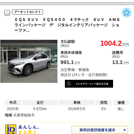
グーネットセレクト
ＥＱＳ ＳＵＶ ＥＱＳ４５０ ４マチック ＳＵＶ ＡＭＧ
ラインパッケージ デ ジタルインテリアパッケージ ショ
ーファ...
1004.2
支払総額
万円
(税込)
車両本体価格
諸費用
(税込)
(税込)
991.1
13.1
万円
万円
法定整備：整備無
保証付 (24ヶ月・走行無制限)
年式
走行
車検
排気
修復
2025年
0.9万km
2028年5月
EV
無し
地域
兵庫県姫路市