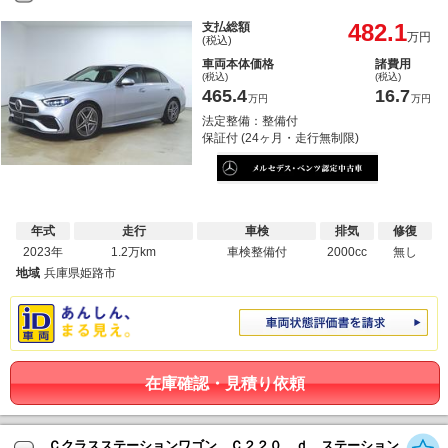
482.1
支払総額
万円
(税込)
車両本体価格
諸費用
(税込)
(税込)
465.4
16.7
万円
万円
法定整備：整備付
保証付 (24ヶ月・走行無制限)
年式
走行
車検
排気
修復
2023年
1.2万km
車検整備付
2000cc
無し
地域
兵庫県姫路市
在庫確認・見積り依頼
Ｃクラスステーションワゴン Ｃ２２０ ｄ ステーション