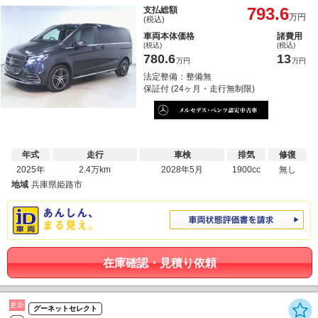
793.6
支払総額
万円
(税込)
車両本体価格
諸費用
(税込)
(税込)
780.6
13
万円
万円
法定整備：整備無
保証付 (24ヶ月・走行無制限)
年式
走行
車検
排気
修復
2025年
2.4万km
2028年5月
1900cc
無し
地域
兵庫県姫路市
在庫確認・見積り依頼
更新
グーネットセレクト