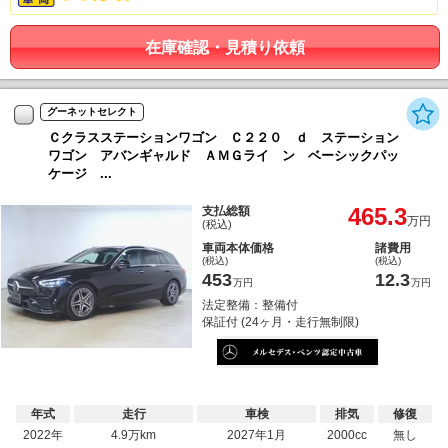
在庫確認・見積り依頼
グーネットセレクト
Ｃクラスステーションワゴン Ｃ２２０ ｄ ステーション
ワゴン アバンギャルド ＡＭＧライ ン ベーシックパッ
ケージ ...
465.3
支払総額
万円
(税込)
車両本体価格
諸費用
(税込)
(税込)
453
12.3
万円
万円
法定整備：整備付
保証付 (24ヶ月・走行無制限)
年式
走行
車検
排気
修復
2022年
4.9万km
2027年1月
2000cc
無し