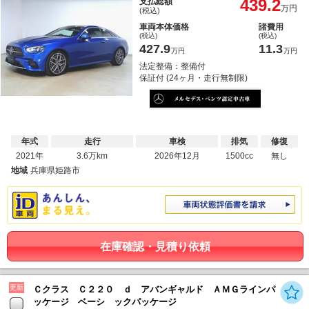
439.2
支払総額
万円
(税込)
車両本体価格
諸費用
(税込)
(税込)
427.9
11.3
万円
万円
法定整備：整備付
保証付 (24ヶ月・走行無制限)
年式
走行
車検
排気
修復
2021年
3.6万km
2026年12月
1500cc
無し
地域
兵庫県姫路市
在庫確認・見積り依頼
更新
Ｃクラス Ｃ２２０ ｄ アバンギャルド ＡＭＧラインパ
ッケージ ベーシ ックパッケージ