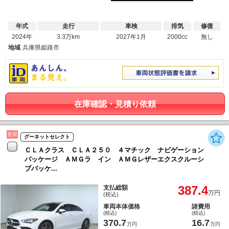
年式
走行
車検
排気
修復
2024年
3.3万km
2027年1月
2000cc
無し
地域
兵庫県姫路市
在庫確認・見積り依頼
更新
グーネットセレクト
ＣＬＡクラス ＣＬＡ２５０ ４マチック ナビゲーション
パッケージ ＡＭＧラ イン ＡＭＧレザーエクスクルーシ
ブパッケ...
387.4
支払総額
万円
(税込)
車両本体価格
諸費用
(税込)
(税込)
370.7
16.7
万円
万円