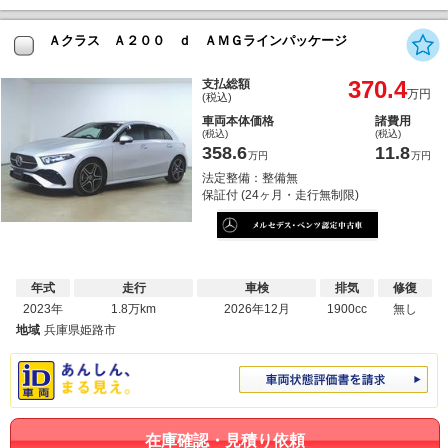
Ａクラス Ａ２００ ｄ ＡＭＧラインパッケージ
370.4
支払総額
万円
(税込)
車両本体価格
諸費用
(税込)
(税込)
358.6
11.8
万円
万円
法定整備：整備無
保証付 (24ヶ月・走行無制限)
年式
走行
車検
排気
修復
2023年
1.8万km
2026年12月
1900cc
無し
地域
兵庫県姫路市
在庫確認・見積り依頼