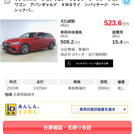
ワゴン アバンギャルド ＡＭＧライ ンパッケージ ベー
シックパ...
523.6
支払総額
万円
(税込)
車両本体価格
諸費用
(税込)
(税込)
508.2
15.4
万円
万円
法定整備：整備付
保証付 (24ヶ月・走行無制限)
年式
走行
車検
排気
修復
2023年
3.9万km
車検整備付
2000cc
無し
地域
兵庫県姫路市
在庫確認・見積り依頼