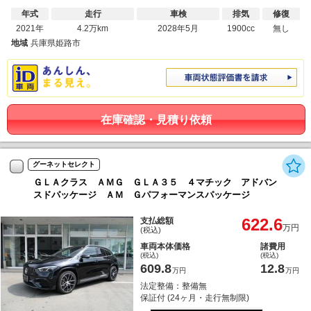
年式
走行
車検
排気
修復
2021年
4.2万km
2028年5月
1900cc
無し
地域
兵庫県姫路市
在庫確認・見積り依頼
グーネットセレクト
ＧＬＡクラス ＡＭＧ ＧＬＡ３５ ４マチック アドバン
スドパッケージ ＡＭ Ｇパフォーマンスパッケージ
622.6
支払総額
万円
(税込)
車両本体価格
諸費用
(税込)
(税込)
609.8
12.8
万円
万円
法定整備：整備無
保証付 (24ヶ月・走行無制限)