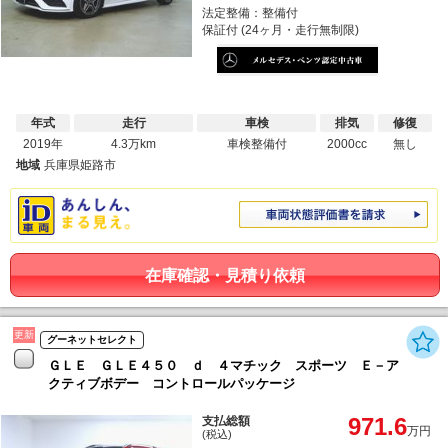
法定整備：整備付
保証付 (24ヶ月・走行無制限)
年式
走行
車検
排気
修復
2019年
4.3万km
車検整備付
2000cc
無し
地域
兵庫県姫路市
在庫確認・見積り依頼
更新
グーネットセレクト
ＧＬＥ ＧＬＥ４５０ ｄ ４マチック スポーツ Ｅ－ア
クティブボデー コントロールパッケージ
971.6
支払総額
万円
(税込)