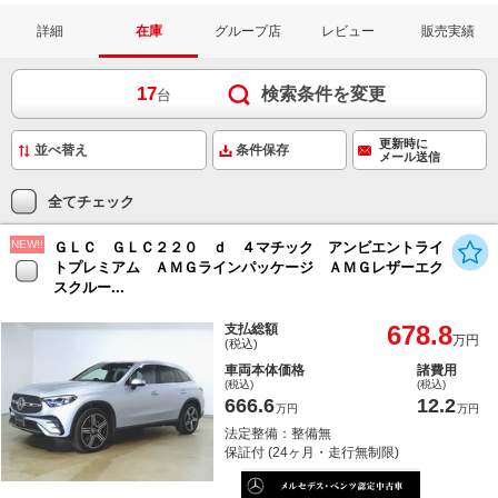
詳細
在庫
グループ店
レビュー
販売実績
17
検索条件を変更
台
更新時に
条件保存
メール送信
全てチェック
NEW!!
ＧＬＣ ＧＬＣ２２０ ｄ ４マチック アンビエントライ
トプレミアム ＡＭＧラインパッケージ ＡＭＧレザーエク
スクルー...
678.8
支払総額
万円
(税込)
車両本体価格
諸費用
(税込)
(税込)
666.6
12.2
万円
万円
法定整備：整備無
保証付 (24ヶ月・走行無制限)