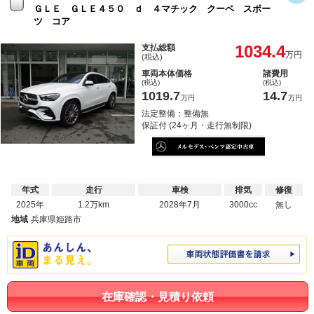
ＧＬＥ ＧＬＥ４５０ ｄ ４マチック クーペ スポー
ツ コア
1034.4
支払総額
万円
(税込)
車両本体価格
諸費用
(税込)
(税込)
1019.7
14.7
万円
万円
法定整備：整備無
保証付 (24ヶ月・走行無制限)
年式
走行
車検
排気
修復
2025年
1.2万km
2028年7月
3000cc
無し
地域
兵庫県姫路市
在庫確認・見積り依頼