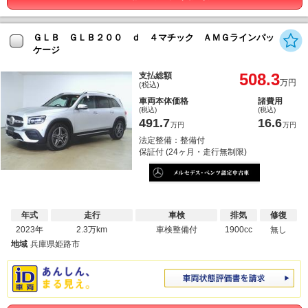
ＧＬＢ ＧＬＢ２００ ｄ ４マチック ＡＭＧラインパッ
ケージ
508.3
支払総額
万円
(税込)
車両本体価格
諸費用
(税込)
(税込)
491.7
16.6
万円
万円
法定整備：整備付
保証付 (24ヶ月・走行無制限)
年式
走行
車検
排気
修復
2023年
2.3万km
車検整備付
1900cc
無し
地域
兵庫県姫路市