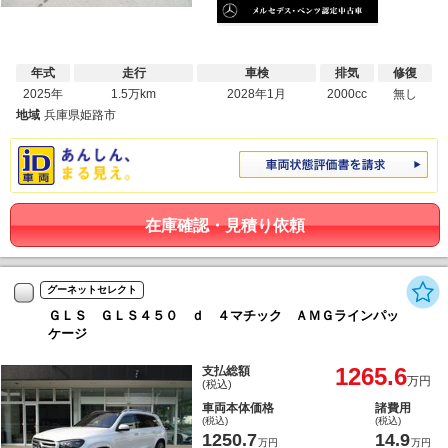
年式
走行
車検
排気
修復
2025年
1.5万km
2028年1月
2000cc
無し
地域
兵庫県姫路市
在庫確認・見積り依頼
グーネットセレクト
ＧＬＳ ＧＬＳ４５０ ｄ ４マチック ＡＭＧラインパッ
ケージ
1265.6
支払総額
万円
(税込)
車両本体価格
諸費用
(税込)
(税込)
1250.7
14.9
万円
万円