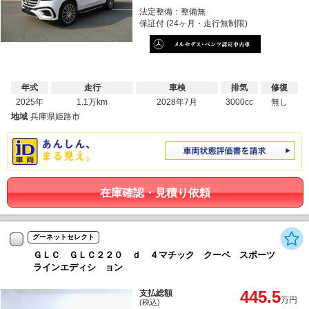
法定整備：整備無
保証付 (24ヶ月・走行無制限)
年式
走行
車検
排気
修復
2025年
1.1万km
2028年7月
3000cc
無し
地域
兵庫県姫路市
在庫確認・見積り依頼
グーネットセレクト
ＧＬＣ ＧＬＣ２２０ ｄ ４マチック クーペ スポーツ
ラインエディシ ョン
445.5
支払総額
万円
(税込)