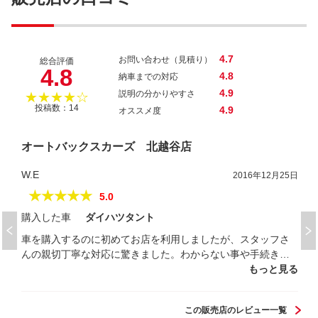
テッド
4.7
お問い合わせ（見積り）
総合評価
4.8
4.8
納車までの対応
4.9
説明の分かりやすさ
★★★★☆
投稿数：14
4.9
オススメ度
オートバックスカーズ 北越谷店
W.E
2016年12月25日
★★★★★
5.0
購入した車
ダイハツタント
車を購入するのに初めてお店を利用しましたが、スタッフさ
んの親切丁寧な対応に驚きました。わからない事や手続きの
方法などもわかりやすく教えて頂きました。スタッフさんの
もっと見る
対応だけでなく、カー用品も豊富に取り揃えており、店内も
とても綺麗でした。 既に納車されましたが、外装、内装、エ
この販売店のレビュー一覧
ンジンルーム等ピカピカで状態も良く快適に乗らさせて頂い