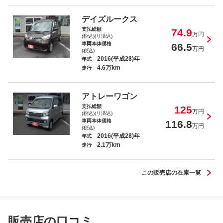
Ｎ－ＢＯＸ Ｇ
デイズルークス
支払総額
74.9
万円
(税込)(リ済込)
車両本体価格
66.5
万円
(税込)
2016(平成28)年
年式
4.6万km
走行
アルト Ｆ
アトレーワゴン
支払総額
125
万円
(税込)(リ済込)
車両本体価格
116.8
万円
(税込)
2016(平成28)年
年式
2.1万km
ｅＫワゴン Ｅ
走行
この販売店の在庫一覧
アトレーワゴン カスタムターボＲＳリミ
販売店の口コミ