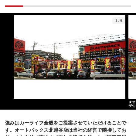
1
/
6
★オ
安心
強みはカーライフ全般をご提案させていただけることで
す。オートバックス北越谷店は当社の経営で隣接してお