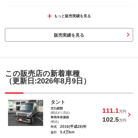
タント カスタムＲＳ
もっと販売実績を見る
販売実績を見る
ムーヴ Ｘ
この販売店の新着車種
（更新日:2026年8月9日）
アトレーワゴン カスタムターボＲ
タント
支払総額
111.1
万円
(税込)(リ済込)
車両本体価格
102.5
万円
(税込)
2016(平成28)年
年式
5.4万km
走行