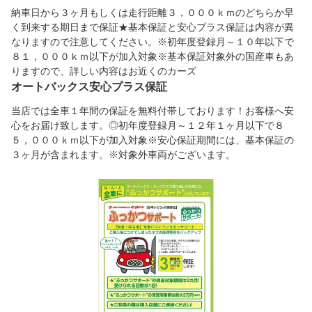
納車日から３ヶ月もしくは走行距離３，０００ｋｍのどちらか早
く到来する期日まで保証★基本保証と安心プラス保証は内容が異
なりますので注意してください。※初年度登録月～１０年以下で
８１，０００ｋｍ以下が加入対象※基本保証対象外の国産車もあ
りますので、詳しい内容はお近くのカーズ
オートバックス安心プラス保証
当店では全車１年間の保証を無料付帯しております！お客様へ安
心をお届け致します。◎初年度登録月～１２年１ヶ月以下で８
５，０００ｋｍ以下が加入対象※安心保証期間には、基本保証の
３ヶ月が含まれます。※対象外車両がございます。