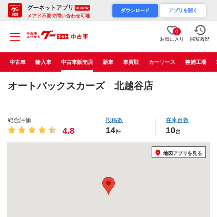
グーネットアプリ
RENEW
ダウンロード
アプリを開く
メアド不要で問い合わせ可能
0
お気に入り
閲覧履歴
中古車
輸入車
中古車販売店
新車
車買取
カーリース
整備工場
オートバックスカーズ 北越谷店
総合評価
投稿数
在庫台数
14
10
4.8
件
台
地図アプリを見る