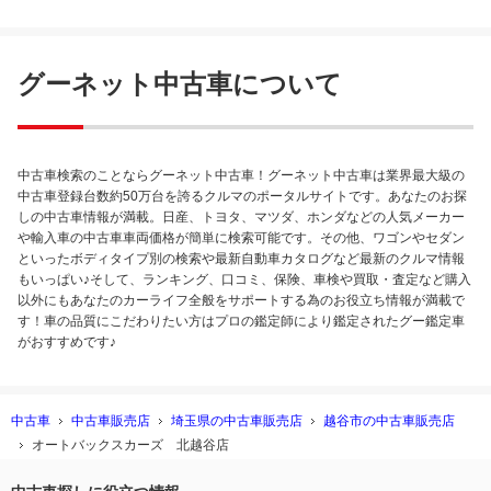
てます。納車された後はアフターサービスも充実しているの
で安心です。 今回このお店まで出向いて購入した甲斐があり
ました。とても気持ち良く購入する事ができました。また機
グーネット中古車について
会がありましたら利用したいと思っています。ありがとうご
ざいました。
中古車検索のことならグーネット中古車！グーネット中古車は業界最大級の
中古車登録台数約50万台を誇るクルマのポータルサイトです。あなたのお探
しの中古車情報が満載。日産、トヨタ、マツダ、ホンダなどの人気メーカー
や輸入車の中古車車両価格が簡単に検索可能です。その他、ワゴンやセダン
といったボディタイプ別の検索や最新自動車カタログなど最新のクルマ情報
もいっぱい♪そして、ランキング、口コミ、保険、車検や買取・査定など購入
以外にもあなたのカーライフ全般をサポートする為のお役立ち情報が満載で
す！車の品質にこだわりたい方はプロの鑑定師により鑑定されたグー鑑定車
がおすすめです♪
中古車
中古車販売店
埼玉県の中古車販売店
越谷市の中古車販売店
オートバックスカーズ 北越谷店