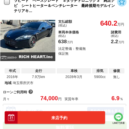
ラピード ベースグレード Ｓタッチトロニック３ 純正ナ
ビ シートヒーター＆ベンチレーター 最終後期モデルイン
テリアキ...
640.2
支払総額
万円
(税込)
車両本体価格
諸費用
(税込)
(税込)
638
2.2
万円
万円
法定整備：整備無
保証無
年式
走行
車検
排気
修復
2016年
7.9万km
2028年3月
5900cc
無し
地域
埼玉県所沢市
？
ローンご利用時
74,000
6.9
月々
円
実質年率
％
予約空き情報を見る
オンライン予約
来店予約
LINEで共有
無料電話