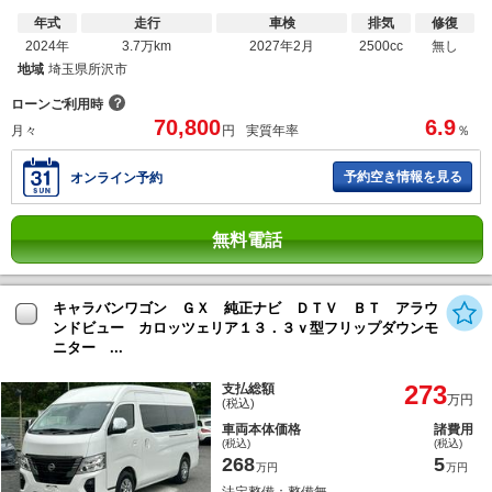
年式
走行
車検
排気
修復
2024年
3.7万km
2027年2月
2500cc
無し
地域
埼玉県所沢市
？
ローンご利用時
70,800
6.9
月々
円
実質年率
％
予約空き情報を見る
オンライン予約
無料電話
キャラバンワゴン ＧＸ 純正ナビ ＤＴＶ ＢＴ アラウ
ンドビュー カロッツェリア１３．３ｖ型フリップダウンモ
ニター ...
273
支払総額
万円
(税込)
車両本体価格
諸費用
(税込)
(税込)
268
5
万円
万円
法定整備：整備無