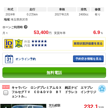
年式
走行
車検
排気
修復
2024年
0.2万km
2027年2月
2400cc
有り
地域
埼玉県所沢市
？
ローンご利用時
53,400
6.9
月々
円
実質年率
％
外装
内装
予約空き情報を見る
オンライン予約
無料電話
NEW!!
キャラバン ロングプレミアムＧＸ 純正ナビ エマブレ
フルセグＴＶ ＣＤ＆ＤＶＤ ＢＴ ドラレコ インテリジ
ェントル...
232.1
支払総額
万円