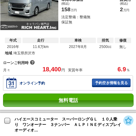
(税込)
(税込)
158
2
万円
万円
法定整備：整備無
保証無
年式
走行
車検
排気
修復
2016年
11.6万km
2027年8月
2500cc
無し
地域
埼玉県所沢市
？
ローンご利用時
18,400
6.9
月々
円
実質年率
％
予約空き情報を見る
オンライン予約
無料電話
ハイエースコミューター スーパーロングＧＬ １０人乗
り ワンオーナー ３ナンバー ＡＬＰＩＮＥディスプレイ
オーディオ...