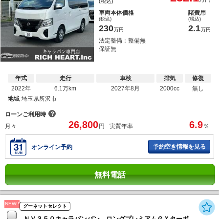
(税込)
車両本体価格
諸費用
(税込)
(税込)
230
2.1
万円
万円
法定整備：整備無
保証無
年式
走行
車検
排気
修復
2022年
6.1万km
2027年8月
2000cc
無し
地域
埼玉県所沢市
？
ローンご利用時
26,800
6.9
月々
円
実質年率
％
予約空き情報を見る
オンライン予約
無料電話
NEW!!
グーネットセレクト
ＮＶ３５０キャラバンバン ロングプレミアムＧＸターボ