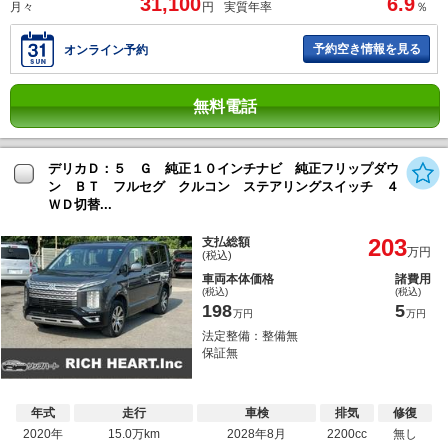
31,100
6.9
月々
円
実質年率
％
予約空き情報を見る
オンライン予約
無料電話
デリカＤ：５ Ｇ 純正１０インチナビ 純正フリップダウ
ン ＢＴ フルセグ クルコン ステアリングスイッチ ４
ＷＤ切替...
203
支払総額
万円
(税込)
車両本体価格
諸費用
(税込)
(税込)
198
5
万円
万円
法定整備：整備無
保証無
年式
走行
車検
排気
修復
2020年
15.0万km
2028年8月
2200cc
無し