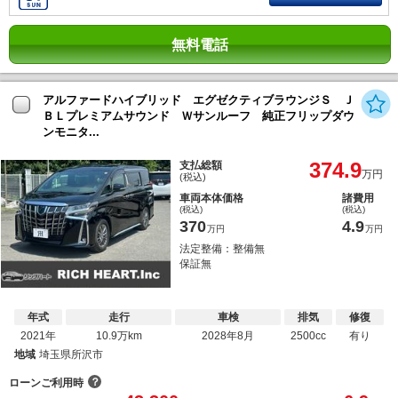
無料電話
アルファードハイブリッド エグゼクティブラウンジＳ Ｊ
ＢＬプレミアムサウンド Ｗサンルーフ 純正フリップダウ
ンモニタ...
374.9
支払総額
万円
(税込)
車両本体価格
諸費用
(税込)
(税込)
370
4.9
万円
万円
法定整備：整備無
保証無
年式
走行
車検
排気
修復
2021年
10.9万km
2028年8月
2500cc
有り
地域
埼玉県所沢市
？
ローンご利用時