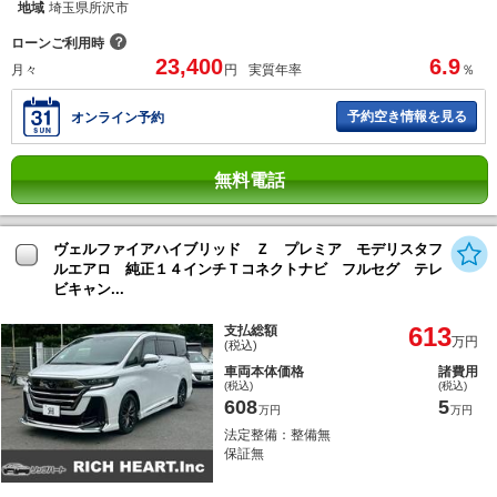
地域
埼玉県所沢市
？
ローンご利用時
23,400
6.9
月々
円
実質年率
％
予約空き情報を見る
オンライン予約
無料電話
ヴェルファイアハイブリッド Ｚ プレミア モデリスタフ
ルエアロ 純正１４インチＴコネクトナビ フルセグ テレ
ビキャン...
613
支払総額
万円
(税込)
車両本体価格
諸費用
(税込)
(税込)
608
5
万円
万円
法定整備：整備無
保証無