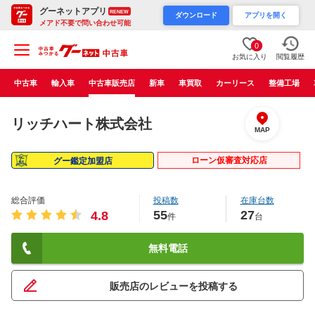
グーネットアプリ
RENEW
ダウンロード
アプリを開く
メアド不要で問い合わせ可能
0
お気に入り
閲覧履歴
中古車
輸入車
中古車販売店
新車
車買取
カーリース
整備工場
リッチハート株式会社
MAP
ローン仮審査対応店
グー鑑定加盟店
総合評価
投稿数
在庫台数
55
27
4.8
件
台
無料電話
販売店のレビューを投稿する