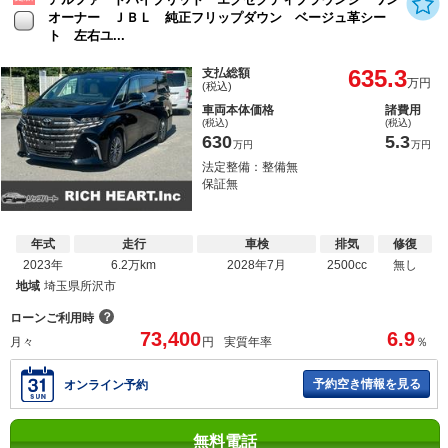
オーナー ＪＢＬ 純正フリップダウン ベージュ革シー
ト 左右ユ...
635.3
支払総額
万円
(税込)
車両本体価格
諸費用
(税込)
(税込)
630
5.3
万円
万円
法定整備：整備無
保証無
年式
走行
車検
排気
修復
2023年
6.2万km
2028年7月
2500cc
無し
地域
埼玉県所沢市
？
ローンご利用時
73,400
6.9
月々
円
実質年率
％
予約空き情報を見る
オンライン予約
無料電話