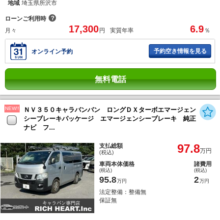
地域
埼玉県所沢市
？
ローンご利用時
17,300
6.9
月々
円
実質年率
％
予約空き情報を見る
オンライン予約
無料電話
NEW!!
ＮＶ３５０キャラバンバン ロングＤＸターボエマージェン
シーブレーキパッケージ エマージェンシーブレーキ 純正
ナビ フ...
97.8
支払総額
万円
(税込)
車両本体価格
諸費用
(税込)
(税込)
95.8
2
万円
万円
法定整備：整備無
保証無