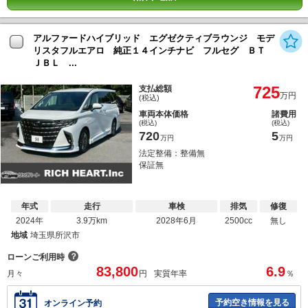
アルファードハイブリッド エグゼクティブラウンジ モデ
リスタフルエアロ 純正１４インチナビ フルセグ ＢＴ
ＪＢＬ ...
725
支払総額
万円
(税込)
車両本体価格
諸費用
(税込)
(税込)
720
5
万円
万円
法定整備：整備無
保証無
年式
走行
車検
排気
修復
2024年
3.9万km
2028年6月
2500cc
無し
地域
埼玉県所沢市
？
ローンご利用時
83,800
6.9
月々
円
実質年率
％
予約空き情報を見る
オンライン予約