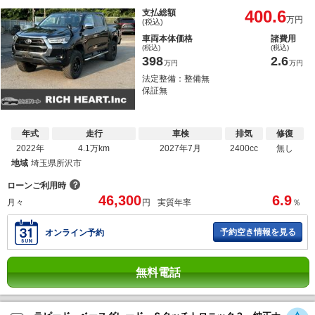
400.6
支払総額
万円
(税込)
車両本体価格
諸費用
(税込)
(税込)
398
2.6
万円
万円
法定整備：整備無
保証無
年式
走行
車検
排気
修復
2022年
4.1万km
2027年7月
2400cc
無し
地域
埼玉県所沢市
？
ローンご利用時
46,300
6.9
月々
円
実質年率
％
予約空き情報を見る
オンライン予約
無料電話