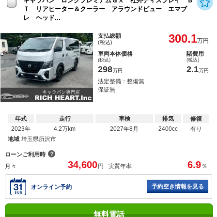
キャラバン ロングプレミアムＧＸ 社外ディスプレイ Ｂ
Ｔ リアヒーター＆クーラー アラウンドビュー エマブ
レ ヘッド...
300.1
支払総額
万円
(税込)
車両本体価格
諸費用
(税込)
(税込)
298
2.1
万円
万円
法定整備：整備無
保証無
年式
走行
車検
排気
修復
2023年
4.2万km
2027年8月
2400cc
有り
地域
埼玉県所沢市
？
ローンご利用時
34,600
6.9
月々
円
実質年率
％
予約空き情報を見る
オンライン予約
無料電話