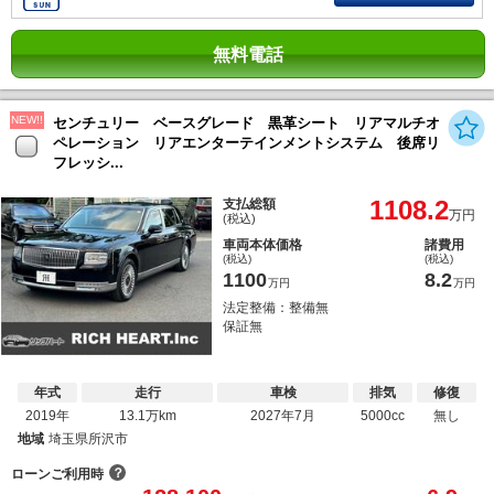
無料電話
NEW!!
センチュリー ベースグレード 黒革シート リアマルチオ
ペレーション リアエンターテインメントシステム 後席リ
フレッシ...
1108.2
支払総額
万円
(税込)
車両本体価格
諸費用
(税込)
(税込)
1100
8.2
万円
万円
法定整備：整備無
保証無
年式
走行
車検
排気
修復
2019年
13.1万km
2027年7月
5000cc
無し
地域
埼玉県所沢市
？
ローンご利用時