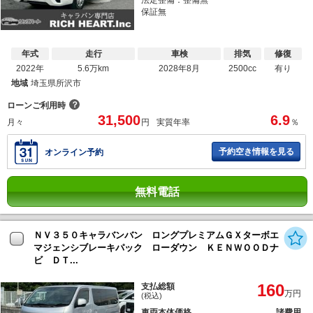
保証無
年式
走行
車検
排気
修復
2022年
5.6万km
2028年8月
2500cc
有り
地域
埼玉県所沢市
？
ローンご利用時
31,500
6.9
月々
円
実質年率
％
予約空き情報を見る
オンライン予約
無料電話
ＮＶ３５０キャラバンバン ロングプレミアムＧＸターボエ
マジェンシブレーキパック ローダウン ＫＥＮＷＯＯＤナ
ビ ＤＴ...
160
支払総額
万円
(税込)
車両本体価格
諸費用