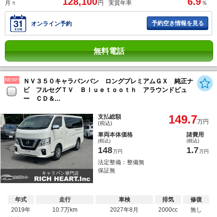
128,100
6.9
月々
円
実質年率
％
予約空き情報を見る
オンライン予約
無料電話
NEW!!
ＮＶ３５０キャラバンバン ロングプレミアムＧＸ 純正ナ
ビ フルセグＴＶ Ｂｌｕｅｔｏｏｔｈ アラウンドビュ
ー ＣＤ＆...
149.7
支払総額
万円
(税込)
車両本体価格
諸費用
(税込)
(税込)
148
1.7
万円
万円
法定整備：整備無
保証無
年式
走行
車検
排気
修復
2019年
10.7万km
2027年8月
2000cc
無し