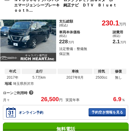
エマージェンシーブレーキ 純正ナビ ＤＴＶ Ｂｌｕｅｔ
ｏｏｔｈ...
230.1
支払総額
万円
(税込)
車両本体価格
諸費用
(税込)
(税込)
228
2.1
万円
万円
法定整備：整備無
保証無
年式
走行
車検
排気
修復
2017年
5.7万km
2027年8月
2500cc
無し
地域
埼玉県所沢市
？
ローンご利用時
26,500
6.9
月々
円
実質年率
％
予約空き情報を見る
オンライン予約
無料電話