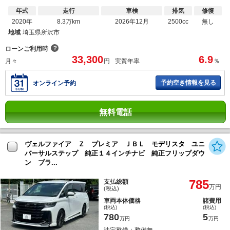
年式
走行
車検
排気
修復
2020年
8.3万km
2026年12月
2500cc
無し
地域
埼玉県所沢市
？
ローンご利用時
33,300
6.9
月々
円
実質年率
％
予約空き情報を見る
オンライン予約
無料電話
ヴェルファイア Ｚ プレミア ＪＢＬ モデリスタ ユニ
バーサルステップ 純正１４インチナビ 純正フリップダウ
ン ブラ...
785
支払総額
万円
(税込)
車両本体価格
諸費用
(税込)
(税込)
780
5
万円
万円