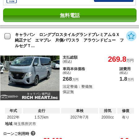
無料電話
キャラバン ロングプロスタイルグランドプレミアムＧＸ
純正ナビ エマブレ 片側パワスラ アラウンドビュー フ
ルセグＴ...
269.8
支払総額
万円
(税込)
車両本体価格
諸費用
(税込)
(税込)
268
1.8
万円
万円
法定整備：整備無
保証無
年式
走行
車検
排気
修復
2022年
1.5万km
2027年7月
2000cc
有り
地域
埼玉県所沢市
？
ローンご利用時