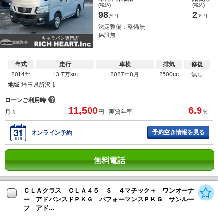
(税込)
(税込)
98
2
万円
万円
法定整備：整備無
保証無
年式
走行
車検
排気
修復
2014年
13.7万km
2027年8月
2500cc
無し
地域
埼玉県所沢市
？
ローンご利用時
11,500
6.9
月々
円
実質年率
％
予約空き情報を見る
オンライン予約
無料電話
ＣＬＡクラス ＣＬＡ４５ Ｓ ４マチック＋ ワンオーナ
ー アドバンスドＰＫＧ パフォーマンスＰＫＧ サンルー
フ アド...