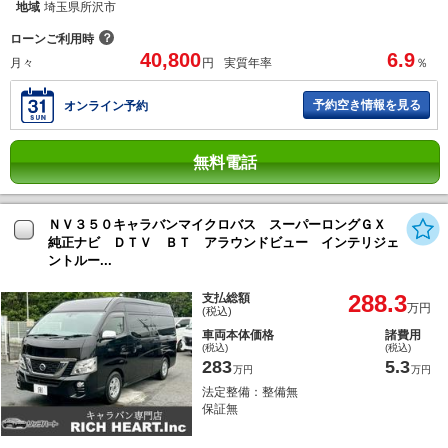
地域
埼玉県所沢市
？
ローンご利用時
40,800
6.9
月々
円
実質年率
％
予約空き情報を見る
オンライン予約
無料電話
ＮＶ３５０キャラバンマイクロバス スーパーロングＧＸ
純正ナビ ＤＴＶ ＢＴ アラウンドビュー インテリジェ
ントルー...
288.3
支払総額
万円
(税込)
車両本体価格
諸費用
(税込)
(税込)
283
5.3
万円
万円
法定整備：整備無
保証無