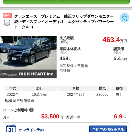
NEW!!
グランエース プレミアム 純正フリップダウンモニター
純正ディスプレイオーディオ エグゼクティブパワーシー
ト クルコ...
463.4
支払総額
万円
(税込)
車両本体価格
諸費用
(税込)
(税込)
458
5.4
万円
万円
法定整備：整備無
保証無
年式
走行
車検
排気
修復
2022年
10.3万km
2027年3月
2800cc
無し
地域
埼玉県所沢市
？
ローンご利用時
53,500
6.9
月々
円
実質年率
％
予約空き情報を見る
オンライン予約