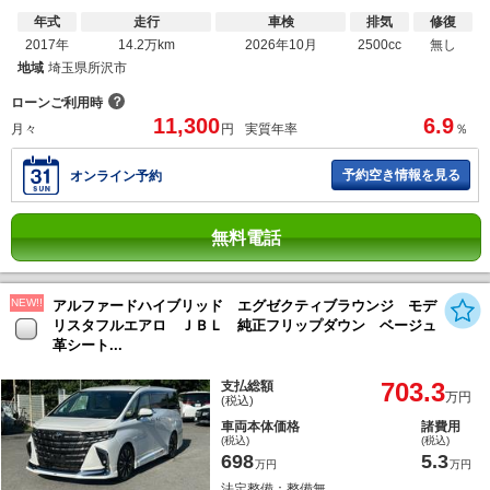
年式
走行
車検
排気
修復
2017年
14.2万km
2026年10月
2500cc
無し
地域
埼玉県所沢市
？
ローンご利用時
11,300
6.9
月々
円
実質年率
％
予約空き情報を見る
オンライン予約
無料電話
NEW!!
アルファードハイブリッド エグゼクティブラウンジ モデ
リスタフルエアロ ＪＢＬ 純正フリップダウン ベージュ
革シート...
703.3
支払総額
万円
(税込)
車両本体価格
諸費用
(税込)
(税込)
698
5.3
万円
万円
法定整備：整備無