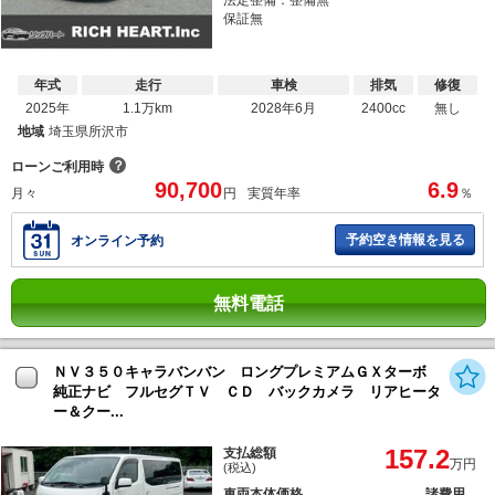
法定整備：整備無
保証無
年式
走行
車検
排気
修復
2025年
1.1万km
2028年6月
2400cc
無し
地域
埼玉県所沢市
？
ローンご利用時
90,700
6.9
月々
円
実質年率
％
予約空き情報を見る
オンライン予約
無料電話
ＮＶ３５０キャラバンバン ロングプレミアムＧＸターボ
純正ナビ フルセグＴＶ ＣＤ バックカメラ リアヒータ
ー＆クー...
157.2
支払総額
万円
(税込)
車両本体価格
諸費用