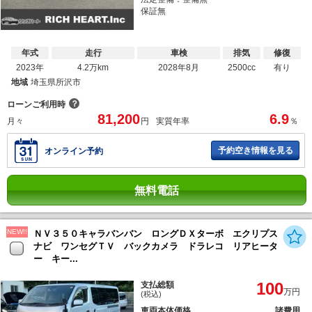
保証無
年式
走行
車検
排気
修復
2023年
4.2万km
2028年8月
2500cc
有り
地域
埼玉県所沢市
？
ローンご利用時
81,200
6.9
月々
円
実質年率
％
予約空き情報を見る
オンライン予約
無料電話
NEW!!
ＮＶ３５０キャラバンバン ロングＤＸターボ エクリプス
ナビ ワンセグＴＶ バックカメラ ドラレコ リアヒータ
ー キー...
100
支払総額
万円
(税込)
車両本体価格
諸費用