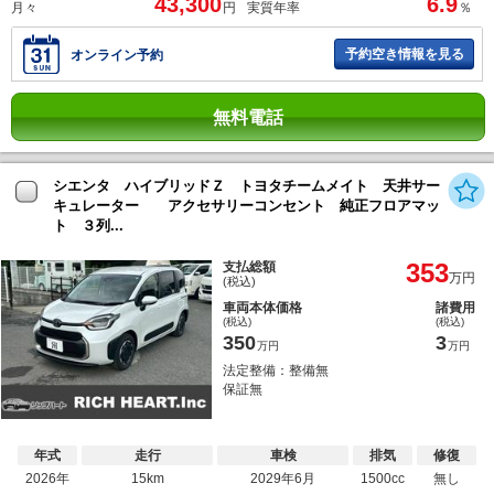
43,300
6.9
月々
円
実質年率
％
予約空き情報を見る
オンライン予約
無料電話
シエンタ ハイブリッドＺ トヨタチームメイト 天井サー
キュレーター アクセサリーコンセント 純正フロアマッ
ト ３列...
353
支払総額
万円
(税込)
車両本体価格
諸費用
(税込)
(税込)
350
3
万円
万円
法定整備：整備無
保証無
年式
走行
車検
排気
修復
2026年
15km
2029年6月
1500cc
無し