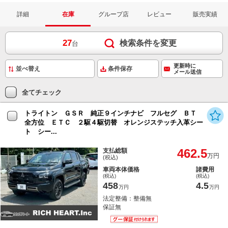
詳細
在庫
グループ店
レビュー
販売実績
27
検索条件を変更
台
更新時に
条件保存
メール送信
全てチェック
トライトン ＧＳＲ 純正９インチナビ フルセグ ＢＴ
全方位 ＥＴＣ ２駆４駆切替 オレンジステッチ入革シー
ト シー...
462.5
支払総額
万円
(税込)
車両本体価格
諸費用
(税込)
(税込)
458
4.5
万円
万円
法定整備：整備無
保証無