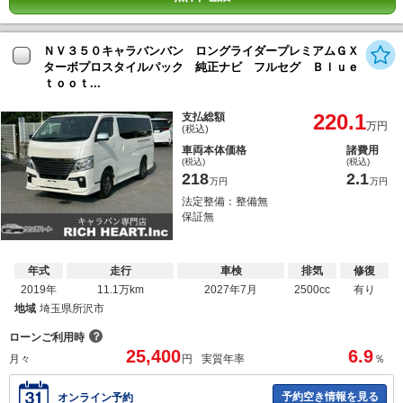
ＮＶ３５０キャラバンバン ロングライダープレミアムＧＸ
ターボプロスタイルパック 純正ナビ フルセグ Ｂｌｕｅ
ｔｏｏｔ...
220.1
支払総額
万円
(税込)
車両本体価格
諸費用
(税込)
(税込)
218
2.1
万円
万円
法定整備：整備無
保証無
年式
走行
車検
排気
修復
2019年
11.1万km
2027年7月
2500cc
有り
地域
埼玉県所沢市
？
ローンご利用時
25,400
6.9
月々
円
実質年率
％
予約空き情報を見る
オンライン予約