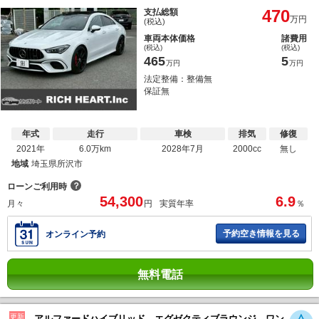
470
支払総額
万円
(税込)
車両本体価格
諸費用
(税込)
(税込)
465
5
万円
万円
法定整備：整備無
保証無
年式
走行
車検
排気
修復
2021年
6.0万km
2028年7月
2000cc
無し
地域
埼玉県所沢市
？
ローンご利用時
54,300
6.9
月々
円
実質年率
％
予約空き情報を見る
オンライン予約
無料電話
更新
アルファードハイブリッド エグゼクティブラウンジ ワン