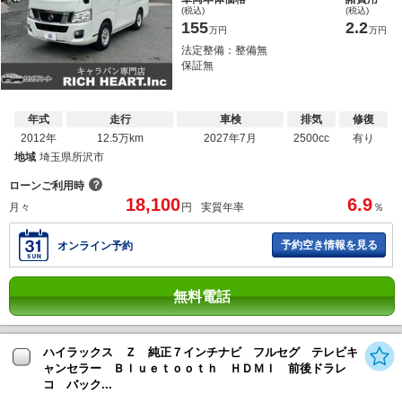
(税込)
(税込)
155
2.2
万円
万円
法定整備：整備無
保証無
年式
走行
車検
排気
修復
2012年
12.5万km
2027年7月
2500cc
有り
地域
埼玉県所沢市
？
ローンご利用時
18,100
6.9
月々
円
実質年率
％
予約空き情報を見る
オンライン予約
無料電話
ハイラックス Ｚ 純正７インチナビ フルセグ テレビキ
ャンセラー Ｂｌｕｅｔｏｏｔｈ ＨＤＭＩ 前後ドラレ
コ バック...