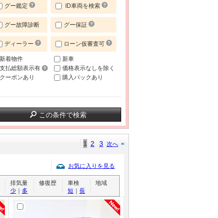
グー鑑定
ID車両を検索
グー故障診断
グー保証
ディーラー
ローン仮審査可
新着物件
新車
支払総額表示有
価格表示なしを除く
クーポンあり
購入パックあり
この条件で検索
1
2
3
次へ
お気に入りを見る
排気量
修復歴
車検
地域
少
｜
多
短
｜
長