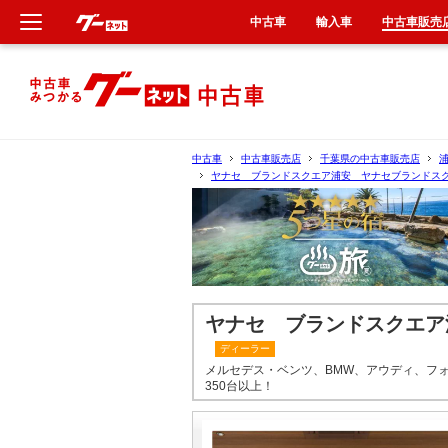
中古車
輸入車
中古車販売
新車
中古車
中古車
中古車販売店
千葉県の中古車販売店
ヤナセ ブランドスクエア浦安 ヤナセブランド
輸入車
クルマ買取
カーリース
ヤナセ ブランドスクエ
タイヤ交換
ディーラー
メルセデス・ベンツ、BMW、アウディ、フ
350台以上！
整備工場
車検