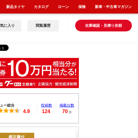
新品タイヤ
カタログ
ローン
保険
新車・中古車マガジン
気に入り
閲覧履歴
在庫確認・見積り依頼
ュー総合
投稿数
掲載台数
4.9
124
70
台
鑑定書付