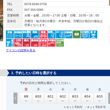
TEL
0078-6040-0756
FAX
047-304-0066
営業時間
火曜～金曜…10:00～17:00 土曜・日曜…10:00～18：00
定休日
月曜日・毎月第2火曜日・年末年始。月曜日が祝日の場合は
営業となります。
アイコンの説明を見る
2. 予約したい日時を選択する
予約の日付と時間を選択してください。
日
月
火
水
木
金
土
8/9
8/10
8/11
8/12
8/13
8/14
8/15
○ ネット予約可 - ネット予約不可