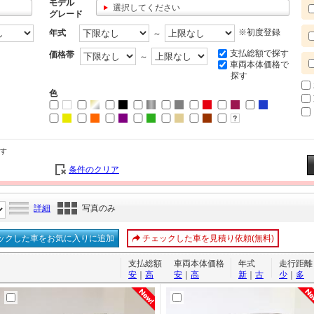
モデル
選択してください
グレード
※初度登録
年式
～
支払総額で探す
価格帯
～
車両本体価格で
探す
色
す
条件のクリア
詳細
写真のみ
ックした車をお気に入りに追加
チェックした車を見積り依頼(無料)
支払総額
車両本体価格
年式
走行距離
安
｜
高
安
｜
高
新
｜
古
少
｜
多