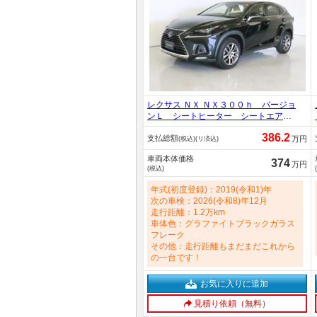
レクサス ＮＸ ＮＸ３００ｈ バージョ
ンＬ シートヒーター シートエアコ
ン パワーシート トランクスルー
386.2
支払総額
フロアマット コネクテッド機能 ナ
万円
(税込)(リ済込)
ビ ＣＤ ミュージックサーバー 音
車両本体価格
楽プレーヤー接続 Ｂｌｕｅｔｏｏｔ
374
万円
(税込)
ｈ接続 ＴＶ ＥＴＣ 2500cc
年式(初度登録)：2019(令和1)年
次の車検：2026(令和8)年12月
走行距離：1.2万km
車体色：グラファイトブラックガラス
フレーク
その他：走行距離もまだまだこれから
の一台です！
お気に入りに追加
見積り依頼（無料）