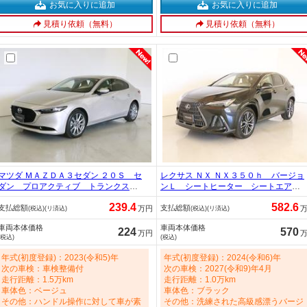
お気に入りに追加
お気に入りに追加
見積り依頼（無料）
見積り依頼（無料）
マツダ ＭＡＺＤＡ３セダン ２０Ｓ セ
レクサス ＮＸ ＮＸ３５０ｈ バージョ
ダン プロアクティブ トランクスル
ンＬ シートヒーター シートエアコ
ー フロアマット コネクテッド機
ン パワーシート トランクスルー
239.4
582.6
支払総額
支払総額
能 ナビ 音楽プレーヤー接続 Ｂｌ
フロアマット コネクテッド機能 ナ
万円
(税込)(リ済込)
(税込)(リ済込)
ｕｅｔｏｏｔｈ接続 ＴＶ ＥＴＣ
ビ 音楽プレーヤー接続 Ｂｌｕｅｔ
車両本体価格
車両本体価格
ＬＥＤヘッドライト 全周囲カメラ
ｏｏｔｈ接続 ＴＶ ＥＴＣ ＬＥＤ
224
570
万円
(税込)
(税込)
フロントカメラ サイドカメラ バッ
ヘッドライト 電動リアゲート 2500c
クモニター 盗難防止 2000cc
c
年式(初度登録)：2023(令和5)年
年式(初度登録)：2024(令和6)年
次の車検：車検整備付
次の車検：2027(令和9)年4月
走行距離：1.5万km
走行距離：1.0万km
車体色：ベージュ
車体色：ブラック
その他：ハンドル操作に対して車が素
その他：洗練された高級感漂うバージ