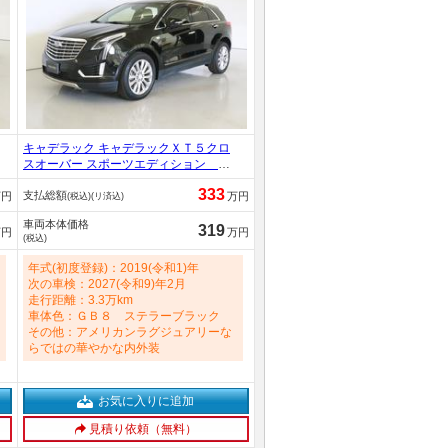
キャデラック キャデラックＸＴ５クロ
スオーバー スポーツエディション シ
ートヒーター シートエアコン パワ
333
支払総額
ーシート トランクスルー フロアマ
万円
万円
(税込)(リ済込)
ット 音楽プレーヤー接続 Ｂｌｕｅ
車両本体価格
ｔｏｏｔｈ接続 ＥＴＣ サンルー
319
万円
万円
(税込)
フ・ガラスルーフ ＬＥＤヘッドライ
ト 電動リアゲート 3600cc
年式(初度登録)：2019(令和1)年
次の車検：2027(令和9)年2月
走行距離：3.3万km
車体色：ＧＢ８ ステラーブラック
その他：アメリカンラグジュアリーな
らではの華やかな内外装
お気に入りに追加
見積り依頼（無料）