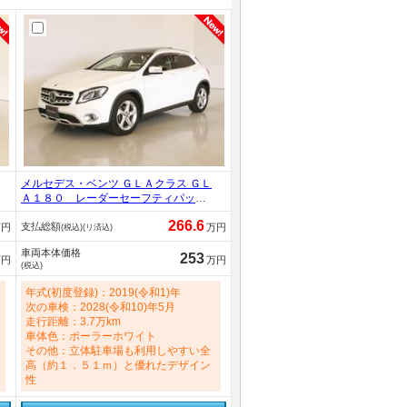
メルセデス・ベンツ ＧＬＡクラス ＧＬ
Ａ１８０ レーダーセーフティパッケ
ージ プレミアムパッケージ シート
266.6
支払総額
ヒーター パワーシート トランクス
万円
万円
(税込)(リ済込)
ルー フロアマット ナビ ＣＤ 音
車両本体価格
楽プレーヤー接続 Ｂｌｕｅｔｏｏｔ
253
万円
万円
(税込)
ｈ接続 ＴＶ ＤＶＤ再生 ＥＴＣ 16
00cc
年式(初度登録)：2019(令和1)年
次の車検：2028(令和10)年5月
走行距離：3.7万km
車体色：ポーラーホワイト
その他：立体駐車場も利用しやすい全
高（約１．５１ｍ）と優れたデザイン
性