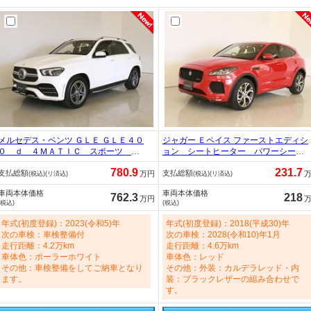
メルセデス・ベンツ ＧＬＥ ＧＬＥ４０
ジャガー Ｅペイス ファーストエディシ
０ ｄ ４ＭＡＴＩＣ スポーツ シ
ョン シートヒーター パワーシー
ートヒーター シートエアコン パワ
ト トランクスルー フロアマット
780.9
231.7
支払総額
支払総額
ーシート ３列シート トランクスル
コネクテッド機能 ナビ 音楽プレー
万円
(税込)(リ済込)
(税込)(リ済込)
ー フロアマット コネクテッド機
ヤー接続 Ｂｌｕｅｔｏｏｔｈ接続
車両本体価格
車両本体価格
能 ナビ 音楽プレーヤー接続 Ｂｌ
ＥＴＣ サンルーフ・ガラスルーフ
762.3
218
万円
(税込)
(税込)
ｕｅｔｏｏｔｈ接続 ＴＶ ＥＴＣ
ＬＥＤヘッドライト 電動リアゲート
ＬＥＤヘッドライト 2900cc
2000cc
年式(初度登録)：2023(令和5)年
年式(初度登録)：2018(平成30)年
次の車検：車検整備付
次の車検：2028(令和10)年1月
走行距離：4.2万km
走行距離：4.6万km
車体色：ポーラーホワイト
車体色：レッド
その他：車検整備をしてご納車となり
その他：外装：カルデラレッド・内
ます。
装：ブラックレザーの組み合わせで
す。