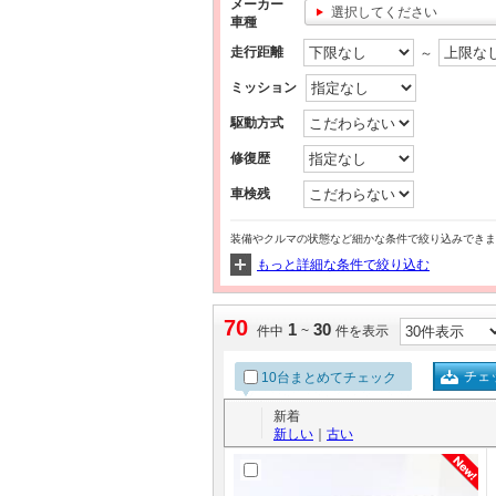
メーカー
選択してください
車種
走行距離
～
ミッション
駆動方式
修復歴
車検残
装備やクルマの状態など細かな条件で絞り込みできま
もっと詳細な条件で絞り込む
70
1
30
件中
~
件を表示
チェ
10台まとめてチェック
新着
新しい
｜
古い