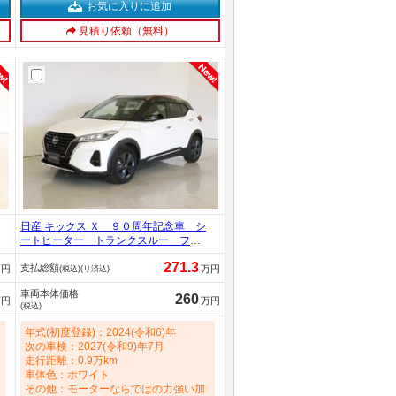
お気に入りに追加
見積り依頼（無料）
日産 キックス Ｘ ９０周年記念車 シ
ートヒーター トランクスルー フロ
アマット コネクテッド機能 ナビ
271.3
支払総額
ＣＤ ミュージックサーバー 音楽プ
万円
万円
(税込)(リ済込)
レーヤー接続 Ｂｌｕｅｔｏｏｔｈ接
車両本体価格
続 ＴＶ ＤＶＤ再生 ＥＴＣ ＬＥ
260
万円
万円
(税込)
Ｄヘッドライト 全周囲カメラ 1200c
c
年式(初度登録)：2024(令和6)年
次の車検：2027(令和9)年7月
走行距離：0.9万km
車体色：ホワイト
その他：モーターならではの力強い加