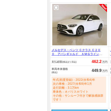
メルセデス・ベンツ Ｃクラス Ｃ２０
０ アバンギャルド ＡＭＧライン
レザーエクスクルーシブパッケージ
462.2
支払総額
ベーシックパッケージ シートヒータ
万円
(税込)(リ済込)
ー パワーシート トランクスルー
車両本体価格
フロアマット コネクテッド機能 ナ
449.9
万円
(税込)
ビ 音楽プレーヤー接続 Ｂｌｕｅｔ
ｏｏｔｈ接続 ＴＶ ＥＴＣ 1500cc
年式(初度登録)：2022(令和4)年
次の車検：2027(令和9)年1月
走行距離：3.1万km
車体色：オパリスホワイト
その他：サンルーフ付きで解放感抜群
です！