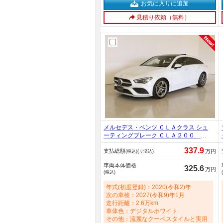
お気に入りに追加
見積り依頼（無料）
メルセデス・ベンツ ＣＬＡクラス シュ
ーティングブレーク ＣＬＡ２００
ｄ シューティングブレーク ＡＭＧ
337.9
支払総額
ライン ＡＭＧレザーエクスクルーシ
万円
(税込)(リ済込)
ブパッケージ レーダーセーフティパ
車両本体価格
ッケージ アドバンスドパッケージ
325.6
万円
(税込)
ナビゲーションパッケージ シートヒ
ーター パワーシート トランクスル
年式(初度登録)：2020(令和2)年
ー フロアマット コネクテッド機能
次の車検：2027(令和9)年1月
1900cc
走行距離：2.6万km
車体色：デジタルホワイト
その他：流麗なクーペスタイルと実用