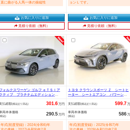
直に曲がる人馬一体の操縦性
ョンＬです。
お気に入りに追加
お気に入りに追加
見積り依頼（無料）
見積り依頼（無料）
フォルクスワーゲン ゴルフ ｅＴＳＩア
トヨタ クラウンスポーツ Ｚ シートヒ
クティブ プラチナムエディション
ーター シートエアコン パワーシー
トランクスルー フロアマット ナ
ト トランクスルー フロアマット
301.6
599.7
支払総額
支払総額
ビ 音楽プレーヤー接続 Ｂｌｕｅｔ
コネクテッド機能 ナビ 音楽プレー
万円
(税込)(リ済込)
(税込)(リ済込)
ｏｏｔｈ接続 ＥＴＣ ＬＥＤヘッド
ヤー接続 Ｂｌｕｅｔｏｏｔｈ接続
車両本体価格
車両本体価格
ライト バックモニター 盗難防止
ＴＶ ＥＴＣ サンルーフ・ガラスル
290.5
586
万円
(税込)
(税込)
衝突被害軽減ブレーキ 横滑り防止装
ーフ 2500cc
置 クルーズコントロール 990cc
年式(初度登録)：2024(令和6)年
年式(初度登録)：2025(令和7)年
次の車検：2027(令和9)年2月
次の車検：2028(令和10)年7月