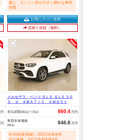
速と、エンジン音が小さく静かな車内
空間
お気に入りに追加
見積り依頼（無料）
メルセデス・ベンツ ＧＬＥ ＧＬＥ３０
０ ｄ ４ＭＡＴＩＣ ＡＭＧライ
ン シートヒーター パワーシート
660.4
支払総額
３列シート トランクスルー フロア
万円
万円
(税込)(リ済込)
マット コネクテッド機能 ナビ 音
車両本体価格
楽プレーヤー接続 Ｂｌｕｅｔｏｏｔ
646.8
万円
万円
(税込)
ｈ接続 ＴＶ ＥＴＣ サンルーフ・
ガラスルーフ ＬＥＤヘッドライト 20
年式(初度登録)：2022(令和4)年
00cc
次の車検：2027(令和9)年9月