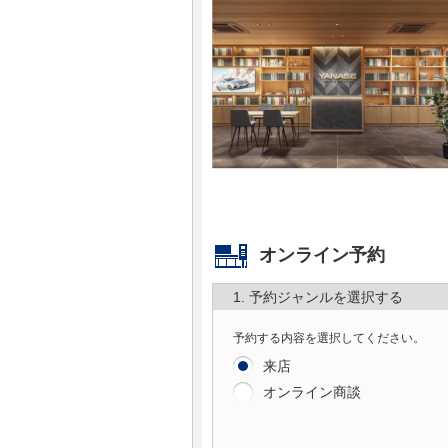
マガジン
車カタログ
自動車ローン
保険
レビュー
オンライン予約
価格相場
1. 予約ジャンルを選択する
予約する内容を選択してください。
教習所
来店
用語集
オンライン商談