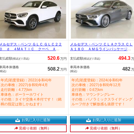
メルセデス・ベンツ ＧＬＣ ＧＬＣ２２
メルセデス・ベンツ ＣＬＡクラス ＣＬ
０ ｄ ４МＡＴＩＣ クーペ ＡＭ
Ａ１８０ ＡＭＧラインパッケージ
Ｇライン シートヒーター パワーシ
ＡＭＧレザーエクスクルーシブパッケ
520.6
494.3
支払総額
支払総額
ート トランクスルー フロアマッ
ージ コンフォートパッケージ シー
万円
(税込)(リ済込)
(税込)(リ済込)
ト コネクテッド機能 ナビ 音楽プ
トヒーター パワーシート トランク
車両本体価格
車両本体価格
レーヤー接続 Ｂｌｕｅｔｏｏｔｈ接
スルー フロアマット コネクテッド
508.2
482
万円
(税込)
(税込)
続 ＴＶ ＥＴＣ サンルーフ・ガラ
機能 ナビ 音楽プレーヤー接続 130
スルーフ ＬＥＤヘッドライト 1900c
0cc
年式(初度登録)：2022(令和4)年
年式(初度登録)：2024(令和6)年
c
次の車検：2027(令和9)年4月
次の車検：2027(令和9)年12月
走行距離：4.7万km
走行距離：0.6万km
車体色：ポーラーホワイト
車体色：マウンテングレー
その他：タイヤ交換４本付です！（銘
その他：パノラミックスライディング
柄の指定は致しかねます）
ルーフ付きで解放感も抜群です！
お気に入りに追加
お気に入りに追加
見積り依頼（無料）
見積り依頼（無料）