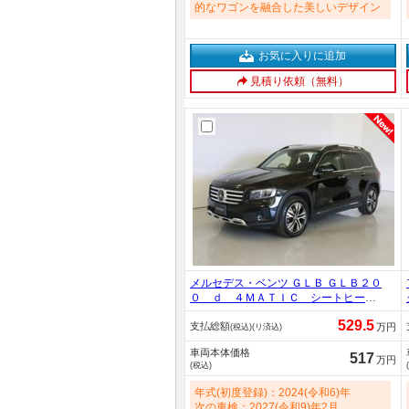
的なワゴンを融合した美しいデザイン
お気に入りに追加
見積り依頼（無料）
メルセデス・ベンツ ＧＬＢ ＧＬＢ２０
０ ｄ ４ＭＡＴＩＣ シートヒータ
ー パワーシート ３列シート トラ
529.5
支払総額
ンクスルー フロアマット コネクテ
万円
(税込)(リ済込)
ッド機能 ナビ 音楽プレーヤー接
車両本体価格
続 Ｂｌｕｅｔｏｏｔｈ接続 ＴＶ
517
万円
(税込)
ＥＴＣ サンルーフ・ガラスルーフ
ＬＥＤヘッドライト 1900cc
年式(初度登録)：2024(令和6)年
次の車検：2027(令和9)年2月