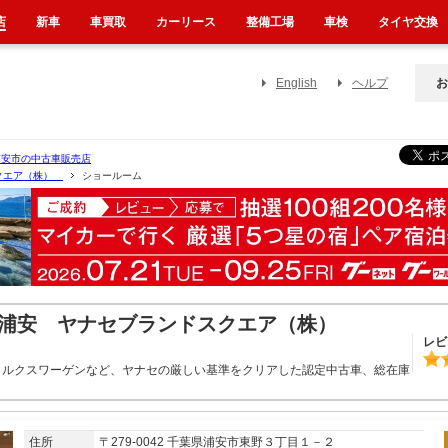
店
新車
車買取
カーリース
整備工場
車検
タイヤ交換
English
ヘルプ
お
浦安市の中古車販売店
スクエア（株）
ショールーム
ア浦安 ヤナセブランドスクエア（株）
レビ
ォルクスワーゲンなど、ヤナセの厳しい基準をクリアした認定中古車、総在庫
住所
〒279-0042 千葉県浦安市東野３丁目１－２