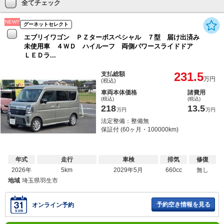
全てチェック
NEW!!
グーネットセレクト
エブリイワゴン ＰＺターボスペシャル ７型 届け出済み
未使用車 ４ＷＤ ハイルーフ 両側パワースライドドア
ＬＥＤラ...
231.5
支払総額
万円
(税込)
車両本体価格
諸費用
(税込)
(税込)
218
13.5
万円
万円
法定整備：整備無
保証付 (60ヶ月・100000km)
年式
走行
車検
排気
修復
2026年
5km
2029年5月
660cc
無し
地域
埼玉県羽生市
予約空き情報を見る
オンライン予約