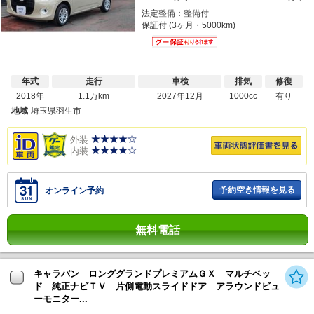
法定整備：整備付
保証付 (3ヶ月・5000km)
年式
走行
車検
排気
修復
2018年
1.1万km
2027年12月
1000cc
有り
地域
埼玉県羽生市
外装
内装
予約空き情報を見る
オンライン予約
無料電話
キャラバン ロンググランドプレミアムＧＸ マルチベッ
ド 純正ナビＴＶ 片側電動スライドドア アラウンドビュ
ーモニター...