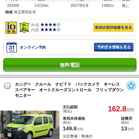
2018年
3.0万km
2027年6月
1300cc
無し
地域
埼玉県羽生市
外装
内装
予約空き情報を見る
オンライン予約
無料電話
カングー クルール ナビＴＶ バックカメラ キーレス
スペアキー オートクルーズコントロール フリップダウン
モニター
162.8
支払総額
万円
(税込)
車両本体価格
諸費用
(税込)
(税込)
149.8
13
万円
万円
法定整備：整備付