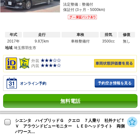
法定整備：整備付
保証付 (3ヶ月・5000km)
年式
走行
車検
排気
修復
2017年
9.8万km
車検整備付
3500cc
無し
地域
埼玉県羽生市
外装
内装
予約空き情報を見る
オンライン予約
無料電話
シエンタ ハイブリッドＧ クエロ ７人乗り 社外ナビＴ
Ｖ アラウンドビューモニター ＬＥＤヘッドライト 両側
パワース...