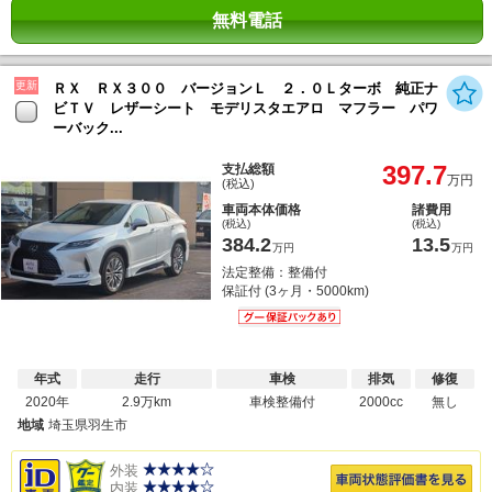
無料電話
更新
ＲＸ ＲＸ３００ バージョンＬ ２．０Ｌターボ 純正ナ
ビＴＶ レザーシート モデリスタエアロ マフラー パワ
ーバック...
397.7
支払総額
万円
(税込)
車両本体価格
諸費用
(税込)
(税込)
384.2
13.5
万円
万円
法定整備：整備付
保証付 (3ヶ月・5000km)
年式
走行
車検
排気
修復
2020年
2.9万km
車検整備付
2000cc
無し
地域
埼玉県羽生市
外装
内装