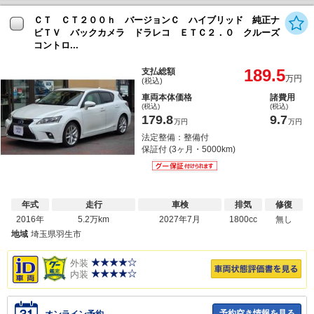
ＣＴ ＣＴ２００ｈ バージョンＣ ハイブリッド 純正ナ
ビＴＶ バックカメラ ドラレコ ＥＴＣ２．０ クルーズ
コントロ...
189.5
支払総額
万円
(税込)
車両本体価格
諸費用
(税込)
(税込)
179.8
9.7
万円
万円
法定整備：整備付
保証付 (3ヶ月・5000km)
年式
走行
車検
排気
修復
2016年
5.2万km
2027年7月
1800cc
無し
地域
埼玉県羽生市
外装
内装
予約空き情報を見る