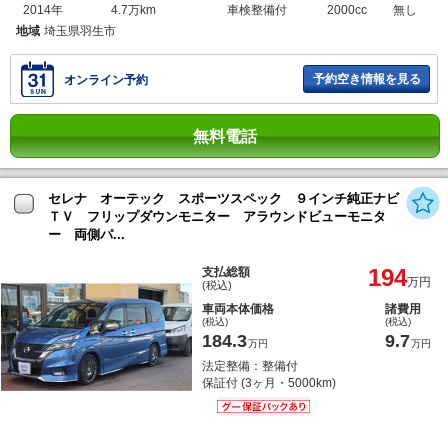
2014年
4.7万km
車検整備付
2000cc
無し
地域
埼玉県羽生市
予約空き情報を見る
オンライン予約
無料電話
セレナ オーテック スポーツスペック ９インチ純正ナビ
ＴＶ フリップダウンモニター アラウンドビューモニタ
ー 両側パ...
194
支払総額
万円
(税込)
車両本体価格
諸費用
(税込)
(税込)
184.3
9.7
万円
万円
法定整備：整備付
保証付 (3ヶ月・5000km)