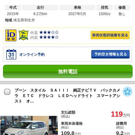
年式
走行
車検
排気
修復
2015年
6.2万km
2027年5月
1500cc
無し
地域
埼玉県羽生市
外装
内装
予約空き情報を見る
オンライン予約
無料電話
ブーン スタイル ＳＡＩＩＩ 純正ナビＴＶ バックカメ
ラ ＥＴＣ ドラレコ ＬＥＤヘッドライト スマートアシ
スト オ...
119
支払総額
万円
(税込)
車両本体価格
諸費用
(税込)
(税込)
109.8
9.2
万円
万円