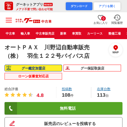
グーネットアプリ
RENEW
ダウンロード
アプリを開く
メアド不要で問い合わせ可能
0
お気に入り
閲覧履歴
中古車
輸入車
中古車販売店
新車
車買取
カーリース
整備工場
オートＰＡＸ 川野辺自動車販売
MAP
（株） 羽生１２２号バイパス店
グー鑑定加盟店
グー保証取扱店
ローン仮審査対応店
総合評価
投稿数
在庫台数
108
113
4.8
件
台
無料電話
販売店のレビューを投稿する