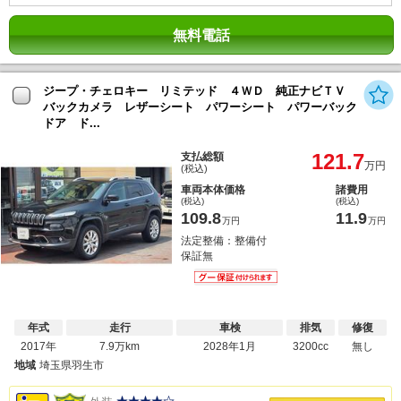
無料電話
ジープ・チェロキー リミテッド ４ＷＤ 純正ナビＴＶ
バックカメラ レザーシート パワーシート パワーバック
ドア ド...
121.7
支払総額
万円
(税込)
車両本体価格
諸費用
(税込)
(税込)
109.8
11.9
万円
万円
法定整備：整備付
保証無
年式
走行
車検
排気
修復
2017年
7.9万km
2028年1月
3200cc
無し
地域
埼玉県羽生市