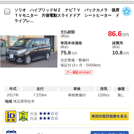
ソリオ ハイブリッドＭＺ ナビＴＶ バックカメラ 後席
ＴＶモニター 片側電動スライドドア シートヒーター ド
ライブレ...
86.6
支払総額
万円
(税込)
車両本体価格
諸費用
(税込)
(税込)
75.8
10.8
万円
万円
法定整備：整備付
保証付 (3ヶ月・5000km)
年式
走行
車検
排気
修復
2017年
7.3万km
車検整備付
1200cc
無し
地域
埼玉県羽生市
外装
内装