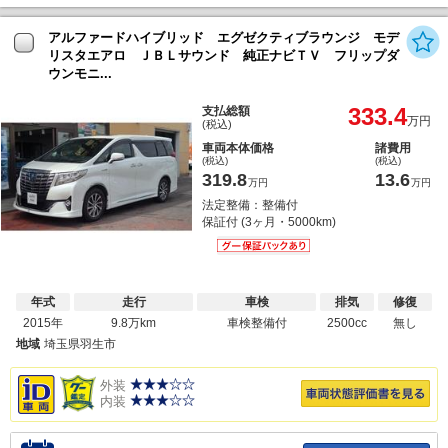
アルファードハイブリッド エグゼクティブラウンジ モデ
リスタエアロ ＪＢＬサウンド 純正ナビＴＶ フリップダ
ウンモニ...
333.4
支払総額
万円
(税込)
車両本体価格
諸費用
(税込)
(税込)
319.8
13.6
万円
万円
法定整備：整備付
保証付 (3ヶ月・5000km)
年式
走行
車検
排気
修復
2015年
9.8万km
車検整備付
2500cc
無し
地域
埼玉県羽生市
外装
内装