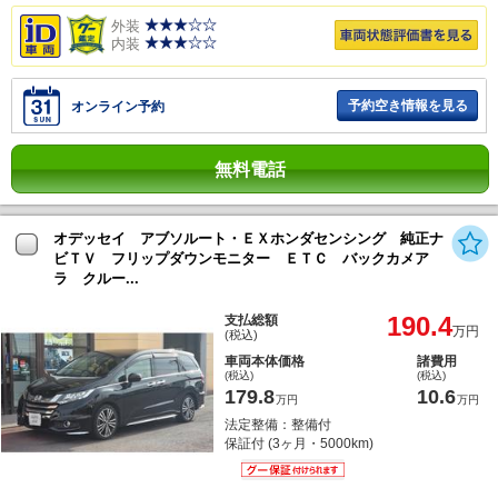
外装
内装
予約空き情報を見る
オンライン予約
無料電話
オデッセイ アブソルート・ＥＸホンダセンシング 純正ナ
ビＴＶ フリップダウンモニター ＥＴＣ バックカメア
ラ クルー...
190.4
支払総額
万円
(税込)
車両本体価格
諸費用
(税込)
(税込)
179.8
10.6
万円
万円
法定整備：整備付
保証付 (3ヶ月・5000km)