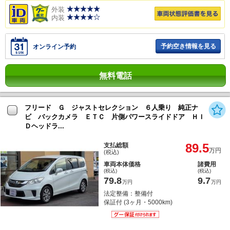
外装
内装
予約空き情報を見る
オンライン予約
無料電話
フリード Ｇ ジャストセレクション ６人乗り 純正ナ
ビ バックカメラ ＥＴＣ 片側パワースライドドア ＨＩ
Ｄヘッドラ...
89.5
支払総額
万円
(税込)
車両本体価格
諸費用
(税込)
(税込)
79.8
9.7
万円
万円
法定整備：整備付
保証付 (3ヶ月・5000km)