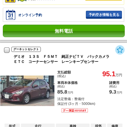
予約空き情報を見る
オンライン予約
無料電話
グーネットセレクト
デミオ １３Ｓ Ｆ５ＭＴ 純正ナビＴＶ バックカメラ
ＥＴＣ コーナーセンサー レーンキープセンサー
95.1
支払総額
万円
(税込)
車両本体価格
諸費用
(税込)
(税込)
85.8
9.3
万円
万円
法定整備：整備付
保証付 (3ヶ月・5000km)
年式
走行
車検
排気
修復