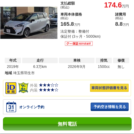
174.6
支払総額
万円
(税込)
車両本体価格
諸費用
(税込)
(税込)
165.8
8.8
万円
万円
法定整備：整備付
保証付 (3ヶ月・5000km)
年式
走行
車検
排気
修復
2019年
6.3万km
2026年9月
1500cc
無し
地域
埼玉県羽生市
外装
内装
予約空き情報を見る
オンライン予約
無料電話