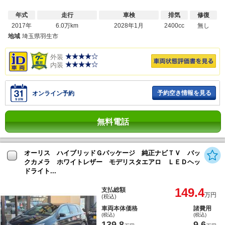
年式
走行
車検
排気
修復
2017年
6.0万km
2028年1月
2400cc
無し
地域
埼玉県羽生市
外装
内装
予約空き情報を見る
オンライン予約
無料電話
オーリス ハイブリッドＧパッケージ 純正ナビＴＶ バッ
クカメラ ホワイトレザー モデリスタエアロ ＬＥＤヘッ
ドライト...
149.4
支払総額
万円
(税込)
車両本体価格
諸費用
(税込)
(税込)
139.8
9.6