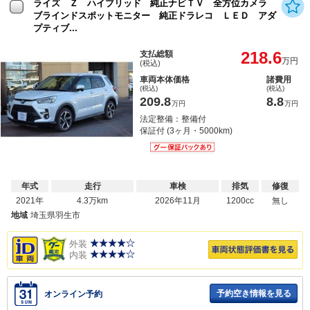
ライズ Ｚ ハイブリッド 純正ナビＴＶ 全方位カメラ
ブラインドスポットモニター 純正ドラレコ ＬＥＤ アダ
プティブ...
218.6
支払総額
万円
(税込)
車両本体価格
諸費用
(税込)
(税込)
209.8
8.8
万円
万円
法定整備：整備付
保証付 (3ヶ月・5000km)
年式
走行
車検
排気
修復
2021年
4.3万km
2026年11月
1200cc
無し
地域
埼玉県羽生市
外装
内装
予約空き情報を見る
オンライン予約