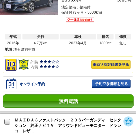
万円
万円
法定整備：整備付
保証付 (3ヶ月・5000km)
年式
走行
車検
排気
修復
2016年
4.7万km
2027年4月
1800cc
無し
地域
埼玉県羽生市
外装
内装
予約空き情報を見る
オンライン予約
無料電話
ＭＡＺＤＡ３ファストバック ２０Ｓバーガンディ セレク
ション 純正ナビＴＶ アラウンドビューモニター ドラレ
コ レザ...