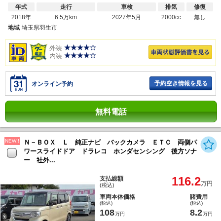
年式
走行
車検
排気
修復
2018年
6.5万km
2027年5月
2000cc
無し
地域
埼玉県羽生市
外装
内装
予約空き情報を見る
オンライン予約
無料電話
NEW!!
Ｎ－ＢＯＸ Ｌ 純正ナビ バックカメラ ＥＴＣ 両側パ
ワースライドドア ドラレコ ホンダセンシング 後方ソナ
ー 社外...
116.2
支払総額
万円
(税込)
車両本体価格
諸費用
(税込)
(税込)
108
8.2
万円
万円