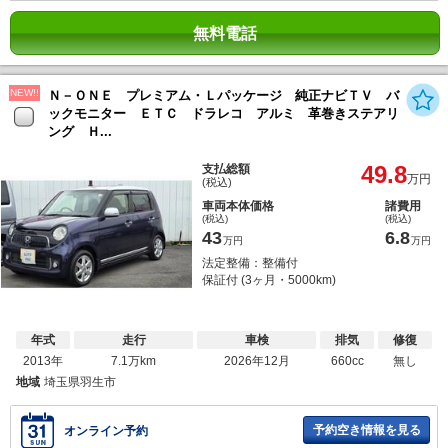
無料電話
NEW!!
Ｎ－ＯＮＥ プレミアム・Ｌパッケージ 純正ナビＴＶ バ
ックモニター ＥＴＣ ドラレコ アルミ 革巻きステアリ
ング Ｈ...
49.8
支払総額
万円
(税込)
車両本体価格
諸費用
(税込)
(税込)
43
6.8
万円
万円
法定整備：整備付
保証付 (3ヶ月・5000km)
年式
走行
車検
排気
修復
2013年
7.1万km
2026年12月
660cc
無し
地域
埼玉県羽生市
予約空き情報を見る
オンライン予約