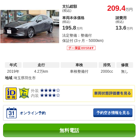
209.4
支払総額
万円
(税込)
車両本体価格
諸費用
(税込)
(税込)
195.8
13.6
万円
万円
法定整備：整備付
保証付 (3ヶ月・5000km)
年式
走行
車検
排気
修復
2019年
4.2万km
車検整備付
2000cc
無し
地域
埼玉県羽生市
外装
内装
予約空き情報を見る
オンライン予約
無料電話