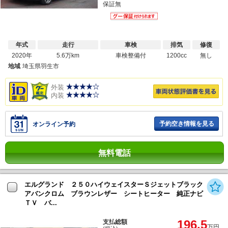
保証無
年式
走行
車検
排気
修復
2020年
5.6万km
車検整備付
1200cc
無し
地域
埼玉県羽生市
外装
内装
予約空き情報を見る
オンライン予約
無料電話
エルグランド ２５０ハイウェイスターＳジェットブラック
アバンクロム ブラウンレザー シートヒーター 純正ナビ
ＴＶ バ...
196.5
支払総額
万円