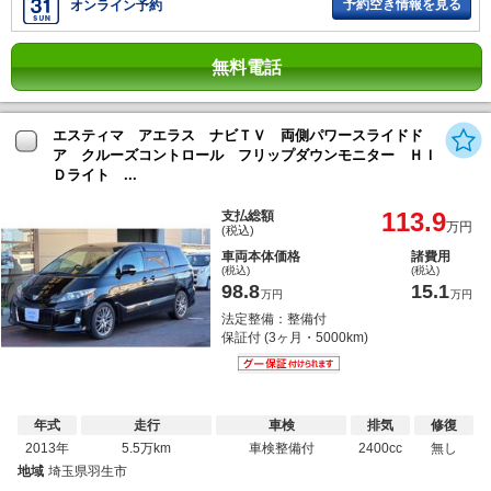
予約空き情報を見る
オンライン予約
無料電話
エスティマ アエラス ナビＴＶ 両側パワースライドド
ア クルーズコントロール フリップダウンモニター ＨＩ
Ｄライト ...
113.9
支払総額
万円
(税込)
車両本体価格
諸費用
(税込)
(税込)
98.8
15.1
万円
万円
法定整備：整備付
保証付 (3ヶ月・5000km)
年式
走行
車検
排気
修復
2013年
5.5万km
車検整備付
2400cc
無し
地域
埼玉県羽生市