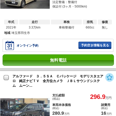
法定整備：整備付
保証付 (3ヶ月・5000km)
年式
走行
車検
排気
修復
2021年
3.3万km
車検整備付
660cc
無し
地域
埼玉県羽生市
予約空き情報を見る
オンライン予約
無料電話
アルファード ３．５ＳＡ Ｃパッケージ モデリスタエア
ロ 純正ナビＴＶ 全方位カメラ ＪＢＬサウンドシステ
ム ムーン...
296.9
支払総額
万円
(税込)
車両本体価格
諸費用
(税込)
(税込)
280.9
16
万円
万円