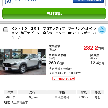
オンライン予約
無料電話
ＣＸ－３０ ２０Ｓ プロアクティブ ツーリングセレクシ
ョン 純正ナビＴＶ 全方位モニター ホワイトレザー パ
ワーシー...
282.2
支払総額
万円
(税込)
車両本体価格
諸費用
(税込)
(税込)
269.8
12.4
万円
万円
法定整備：整備付
保証付 (3ヶ月・5000km)
年式
走行
車検
排気
修復
2023年
0.9万km
車検整備付
2000cc
無し
地域
埼玉県羽生市