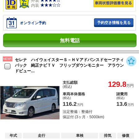
外装
内装
予約空き情報を見る
オンライン予約
無料電話
NEW!!
セレナ ハイウェイスターＳ－ＨＶアドバンスドセーフティ
パック 純正ナビＴＶ フリップダウンモニター アラウン
ドビュー...
129.8
支払総額
万円
(税込)
車両本体価格
諸費用
(税込)
(税込)
116.2
13.6
万円
万円
法定整備：整備付
保証付 (3ヶ月・5000km)
年式
走行
車検
排気
修復