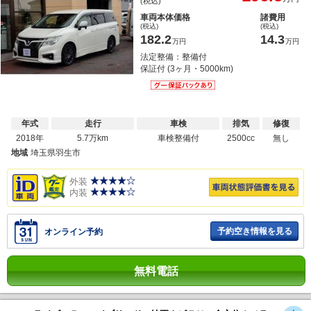
(税込)
車両本体価格
諸費用
(税込)
(税込)
182.2
14.3
万円
万円
法定整備：整備付
保証付 (3ヶ月・5000km)
年式
走行
車検
排気
修復
2018年
5.7万km
車検整備付
2500cc
無し
地域
埼玉県羽生市
外装
内装
予約空き情報を見る
オンライン予約
無料電話