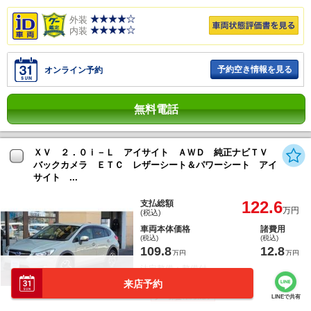
外装
内装
予約空き情報を見る
オンライン予約
無料電話
ＸＶ ２．０ｉ－Ｌ アイサイト ＡＷＤ 純正ナビＴＶ
バックカメラ ＥＴＣ レザーシート＆パワーシート アイ
サイト ...
122.6
支払総額
万円
(税込)
車両本体価格
諸費用
(税込)
(税込)
109.8
12.8
万円
万円
法定整備：整備付
保証付 (3ヶ月・5000km)
来店予約
LINEで共有