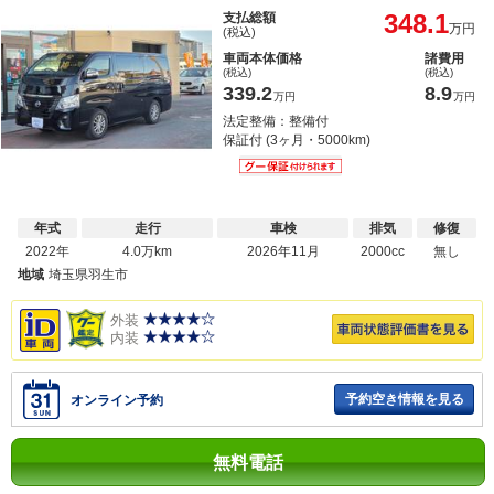
348.1
支払総額
万円
(税込)
車両本体価格
諸費用
(税込)
(税込)
339.2
8.9
万円
万円
法定整備：整備付
保証付 (3ヶ月・5000km)
年式
走行
車検
排気
修復
2022年
4.0万km
2026年11月
2000cc
無し
地域
埼玉県羽生市
外装
内装
予約空き情報を見る
オンライン予約
無料電話