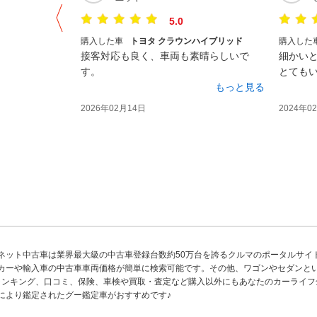
5.0
購入した車
トヨタ クラウンハイブリッド
購入した
接客対応も良く、車両も素晴らしいで
細かい
す。
とても
もっと見る
を購入
2026年02月14日
2024年0
ネット中古車は業界最大級の中古車登録台数約50万台を誇るクルマのポータルサイ
カーや輸入車の中古車車両価格が簡単に検索可能です。その他、ワゴンやセダンと
ランキング、口コミ、保険、車検や買取・査定など購入以外にもあなたのカーライフ
により鑑定されたグー鑑定車がおすすめです♪