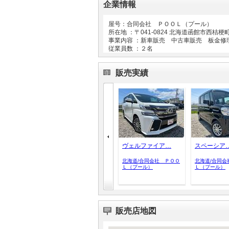
企業情報
屋号：合同会社 ＰＯＯＬ（プール）
所在地 ：〒
041-0824
北海道函館市西桔梗
事業内容 ：新車販売 中古車販売 板金修
従業員数 ：２名
販売実績
ヴェルファイア…
スペーシア
北海道/合同会社 ＰＯＯ
北海道/合同会
Ｌ（プール）
Ｌ（プール）
販売店地図