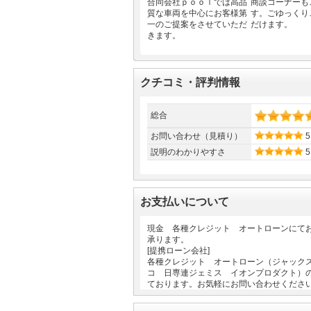
合同会社ｐｏｏｌでは高品
商談コーナーも
質な車両を中心にお客様第
す。ごゆっくり
一のご提案をさせていただ
だけます。
きます。
クチコミ・評判情報
総合
お問い合わせ（見積り）
5
説明のわかりやすさ
5
お支払いについて
現金 各種クレジット オートローンにて
承ります。
[提携ローン会社]
各種クレジット オートローン（ジャック
コ 日専連ジェミス イオンプロダクト）
ております。お気軽にお問い合わせくださ