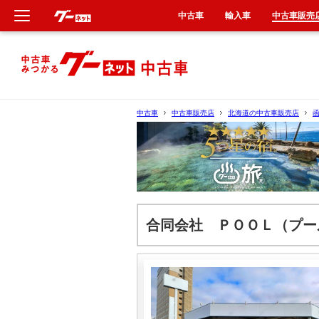
中古車
輸入車
中古車販売
新車
中古車
中古車
中古車販売店
北海道の中古車販売店
輸入車
クルマ買取
カーリース
合同会社 ＰＯＯＬ（プー
タイヤ交換
整備工場
車検