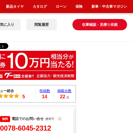
新品タイヤ
カタログ
ローン
保険
新車・中古車マガジン
気に入り
閲覧履歴
在庫確認・見積り依頼
ュー総合
投稿数
掲載台数
5
14
22
台
電話でのお問い合せ
携帯可
？
0078-6045-2312