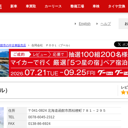
店
新車
車買取
カーリース
整備工場
車検
タイヤ交換
English
ヘルプ
お
函館市の中古車販売店
合同会社 ＰＯＯＬ（プール）
レビ
ル）
住所
〒041-0824 北海道函館市西桔梗町７８１－２９５
TEL
0078-6045-2312
FAX
0138-86-6924