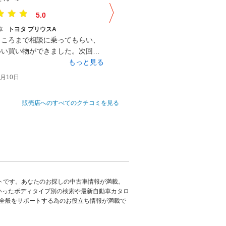
5.0
5.0
車
トヨタ プリウスΑ
購入した車
ホンダ Ｎ－ＷＧＮ
ところまで相談に乗ってもらい、
初めての車の購入でしたが、スタ
いい買い物ができました。次回車
方の説明もわかりやすく、納車ま
するときも宜しくお願いします。
もっと見る
ーズに進めることができました。
もっ
ら納車まで丁寧に対応して頂きあ
2月10日
2024年02月10日
うございます
販売店へのすべてのクチコミを見る
トです。あなたのお探しの中古車情報が満載。
いったボディタイプ別の検索や最新自動車カタロ
全般をサポートする為のお役立ち情報が満載で