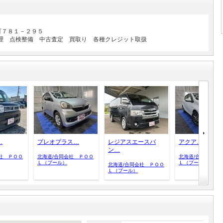
町７８１－２９５
理 点検整備 中古査定 買取り 各種クレジット取扱
…
プレオプラス…
レジアスエースバ
アクア…
ン…
社 ＰＯＯ
北海道/合同会社 ＰＯＯ
北海道/合同会社 
Ｌ（プール）
Ｌ（プール）
北海道/合同会社 ＰＯＯ
Ｌ（プール）