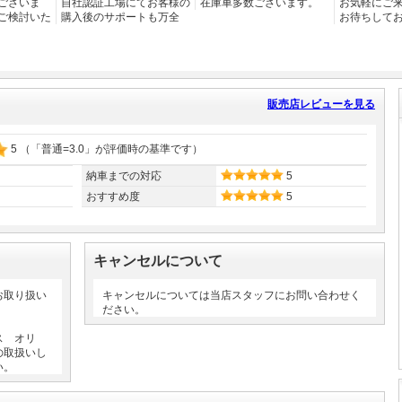
ございま
自社認証工場にてお客様の
在庫車多数ございます。
お気軽にご来
ご検討いた
購入後のサポートも万全
お待ちして
販売店レビューを見る
5
（「普通=3.0」が評価時の基準です）
納車までの対応
5
おすすめ度
5
キャンセルについて
お取り扱い
キャンセルについては当店スタッフにお問い合わせく
ださい。
ス オリ
の取扱いし
い。