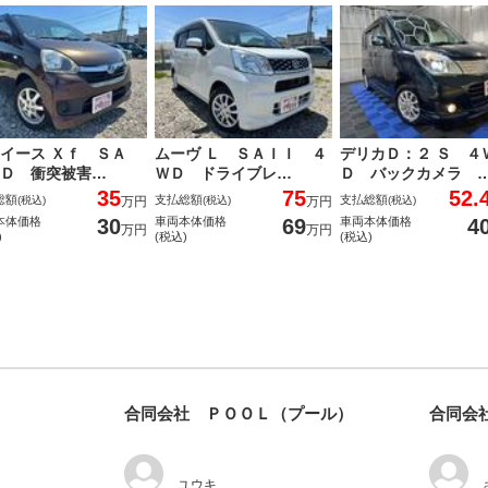
ライース Ｘｆ ＳＡ
ムーヴ Ｌ ＳＡＩＩ ４
デリカＤ：２ Ｓ ４
Ｄ 衝突被害…
ＷＤ ドライブレ…
Ｄ バックカメラ 
35
75
52.
総額
支払総額
支払総額
(税込)
万円
(税込)
万円
(税込)
30
69
4
本体価格
車両本体価格
車両本体価格
万円
万円
)
(税込)
(税込)
合同会社 ＰＯＯＬ（プール）
合同会
ユウキ