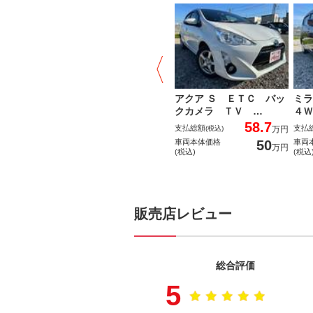
アクア Ｓ ＥＴＣ バッ
ミ
クカメラ ＴＶ …
４Ｗ
58.7
支払総額
支払
(税込)
万円
50
車両本体価格
車両
万円
(税込)
(税込
販売店レビュー
総合評価
5