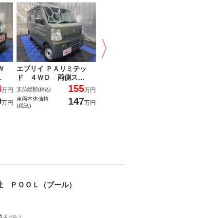
Ｗ
エブリイ ＰＡリミテッ
プレジデントＪＳ タイプ
ロードス
…
ド ４ＷＤ 両側ス…
Ｇ オートクルー…
カー Ｅ
4
155
108.5
支払総額
支払総額
支払総額
万円
(税込)
万円
(税込)
万円
(税込
0
147
90
車両本体価格
車両本体価格
車両本体価格
万円
万円
万円
(税込)
(税込)
(税込)
社 ＰＯＯＬ（プール）
合同会社 ＰＯＯＬ（プール）
さんぺい
おーこば