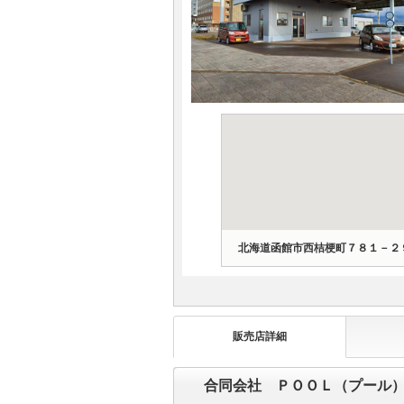
マガジン
車カタログ
自動車ローン
保険
レビュー
北海道函館市西桔梗町７８１－２
価格相場
教習所
販売店詳細
用語集
合同会社 ＰＯＯＬ（プール