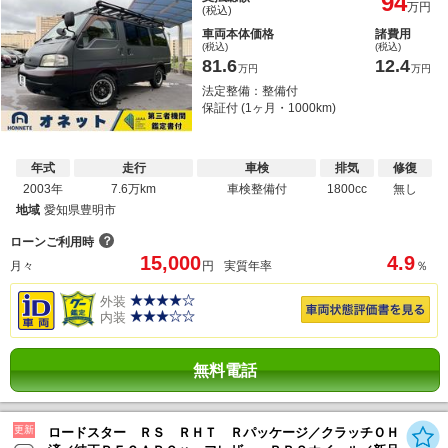
94
万円
(税込)
車両本体価格
諸費用
(税込)
(税込)
81.6
12.4
万円
万円
法定整備：整備付
保証付 (1ヶ月・1000km)
年式
走行
車検
排気
修復
2003年
7.6万km
車検整備付
1800cc
無し
地域
愛知県豊明市
？
ローンご利用時
15,000
4.9
月々
円
実質年率
％
外装
内装
無料電話
更新
ロードスター ＲＳ ＲＨＴ Ｒパッケージ／クラッチＯＨ