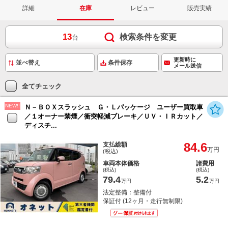
詳細
在庫
レビュー
販売実績
13
検索条件を変更
台
更新時に
条件保存
メール送信
全てチェック
NEW!!
Ｎ－ＢＯＸスラッシュ Ｇ・Ｌパッケージ ユーザー買取車
／１オーナー禁煙／衝突軽減ブレーキ／ＵＶ・ＩＲカット／
ディスチ...
84.6
支払総額
万円
(税込)
車両本体価格
諸費用
(税込)
(税込)
79.4
5.2
万円
万円
法定整備：整備付
保証付 (12ヶ月・走行無制限)