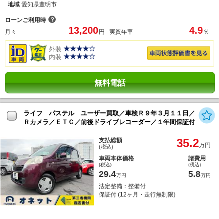
地域
愛知県豊明市
？
ローンご利用時
13,200
4.9
月々
円
実質年率
％
外装
内装
無料電話
ライフ パステル ユーザー買取／車検Ｒ９年３月１１日／
Ｒカメラ／ＥＴＣ／前後ドライブレコーダー／１年間保証付
35.2
支払総額
万円
(税込)
車両本体価格
諸費用
(税込)
(税込)
29.4
5.8
万円
万円
法定整備：整備付
保証付 (12ヶ月・走行無制限)