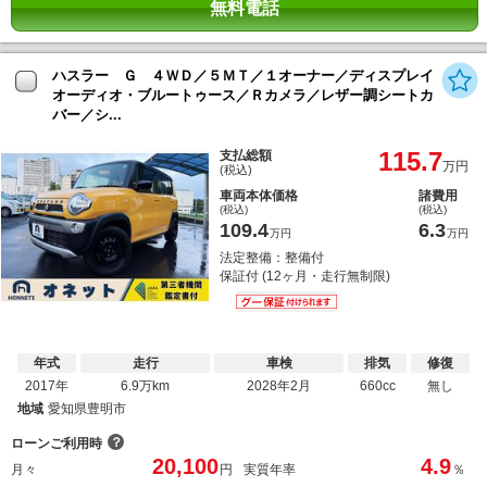
無料電話
ハスラー Ｇ ４ＷＤ／５ＭＴ／１オーナー／ディスプレイ
オーディオ・ブルートゥース／Ｒカメラ／レザー調シートカ
バー／シ...
115.7
支払総額
万円
(税込)
車両本体価格
諸費用
(税込)
(税込)
109.4
6.3
万円
万円
法定整備：整備付
保証付 (12ヶ月・走行無制限)
年式
走行
車検
排気
修復
2017年
6.9万km
2028年2月
660cc
無し
地域
愛知県豊明市
？
ローンご利用時
20,100
4.9
月々
円
実質年率
％