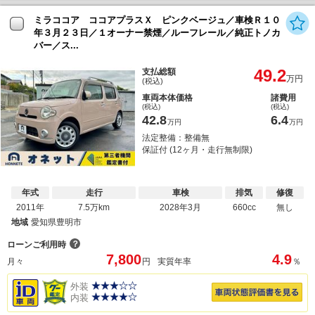
ミラココア ココアプラスＸ ピンクベージュ／車検Ｒ１０
年３月２３日／１オーナー禁煙／ルーフレール／純正トノカ
バー／ス...
49.2
支払総額
万円
(税込)
車両本体価格
諸費用
(税込)
(税込)
42.8
6.4
万円
万円
法定整備：整備無
保証付 (12ヶ月・走行無制限)
年式
走行
車検
排気
修復
2011年
7.5万km
2028年3月
660cc
無し
地域
愛知県豊明市
？
ローンご利用時
7,800
4.9
月々
円
実質年率
％
外装
内装