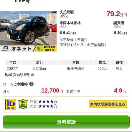
０ｋｍ時...
79.2
支払総額
万円
(税込)
車両本体価格
諸費用
(税込)
(税込)
69.4
9.8
万円
万円
法定整備：整備付
保証付 (12ヶ月・走行無制限)
年式
走行
車検
排気
修復
2007年
5.6万km
車検整備付
660cc
有り
地域
愛知県豊明市
？
ローンご利用時
12,700
4.9
月々
円
実質年率
％
外装
内装
無料電話