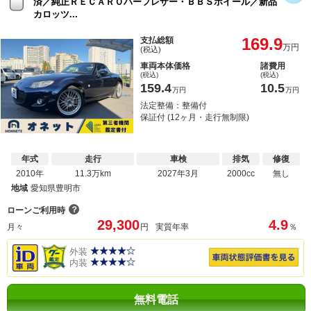
済／純正ＲＥＣＡＲＯハーフレザー・ＢＢＳホイール／新品
カロッツ...
169.9
支払総額
万円
(税込)
車両本体価格
諸費用
(税込)
(税込)
159.4
10.5
万円
万円
法定整備：整備付
保証付 (12ヶ月・走行無制限)
年式
走行
車検
排気
修復
2010年
11.3万km
2027年3月
2000cc
無し
地域
愛知県豊明市
？
ローンご利用時
29,300
4.9
月々
円
実質年率
％
外装
内装
無料電話