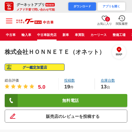
グーネットアプリ
RENEW
ダウンロード
アプリを開く
メアド不要で問い合わせ可能
0
お気に入り
閲覧履歴
中古車
輸入車
中古車販売店
新車
車買取
カーリース
整備工場
株式会社ＨＯＮＮＥＴＥ（オネット）
MAP
グー鑑定加盟店
総合評価
投稿数
在庫台数
19
13
5.0
件
台
無料電話
販売店のレビューを投稿する