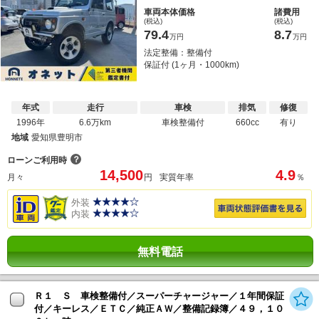
車両本体価格
諸費用
(税込)
(税込)
79.4
8.7
万円
万円
法定整備：整備付
保証付 (1ヶ月・1000km)
年式
走行
車検
排気
修復
1996年
6.6万km
車検整備付
660cc
有り
地域
愛知県豊明市
？
ローンご利用時
14,500
4.9
月々
円
実質年率
％
外装
内装
無料電話
Ｒ１ Ｓ 車検整備付／スーパーチャージャー／１年間保証
付／キーレス／ＥＴＣ／純正ＡＷ／整備記録簿／４９，１０