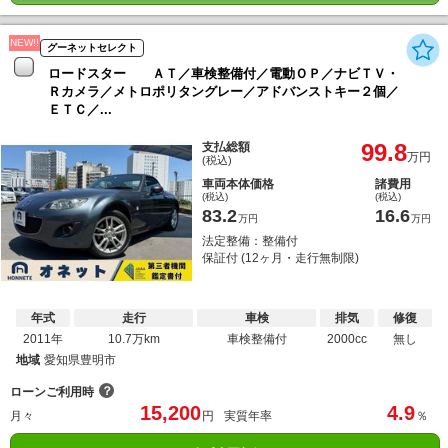
NEW!!
グーネットセレクト
ロードスター ＡＴ／車検整備付／電動ＯＰ／ナビＴＶ・
Ｒカメラ／メトロポリタングレー／アドバンストキー２個／
ＥＴＣ／...
99.8
支払総額
万円
(税込)
車両本体価格
諸費用
(税込)
(税込)
83.2
16.6
万円
万円
法定整備：整備付
保証付 (12ヶ月・走行無制限)
年式
走行
車検
排気
修復
2011年
10.7万km
車検整備付
2000cc
無し
地域
愛知県豊明市
？
ローンご利用時
15,200
4.9
月々
円
実質年率
％