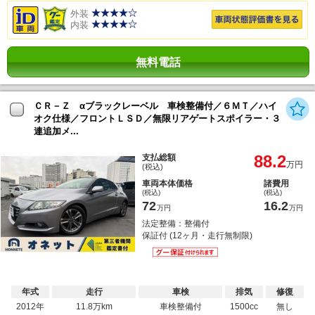
外装
内装
無料電話
ＣＲ－Ｚ αブラックレーベル 車検整備付／６ＭＴ／ハイ
オク仕様／フロントＬＳＤ／無限リアゲートスポイラー・３
連追加メ...
88.2
支払総額
万円
(税込)
車両本体価格
諸費用
(税込)
(税込)
72
16.2
万円
万円
法定整備：整備付
保証付 (12ヶ月・走行無制限)
年式
走行
車検
排気
修復
2012年
11.8万km
車検整備付
1500cc
無し