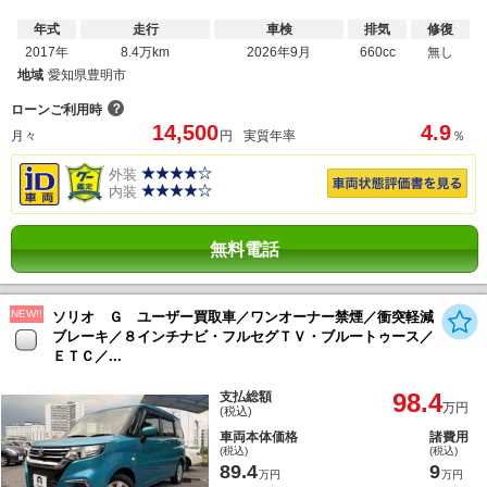
年式
走行
車検
排気
修復
2017年
8.4万km
2026年9月
660cc
無し
地域
愛知県豊明市
？
ローンご利用時
14,500
4.9
月々
円
実質年率
％
外装
内装
無料電話
NEW!!
ソリオ Ｇ ユーザー買取車／ワンオーナー禁煙／衝突軽減
ブレーキ／８インチナビ・フルセグＴＶ・ブルートゥース／
ＥＴＣ／...
98.4
支払総額
万円
(税込)
車両本体価格
諸費用
(税込)
(税込)
89.4
9
万円
万円