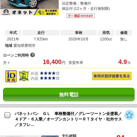
法定整備：整備付
保証付 (12ヶ月・走行無制限)
年式
走行
車検
排気
修復
2021年
7.9万km
2026年10月
1200cc
無し
地域
愛知県豊明市
？
ローンご利用時
16,400
4.9
月々
円
実質年率
％
外装
内装
無料電話
バネットバン ＧＬ 車検整備付／グレーツートン全塗装／
４ドア・６人乗／オープンカントリーＲＴタイヤ・社外サス
／タフレ...
支払総額