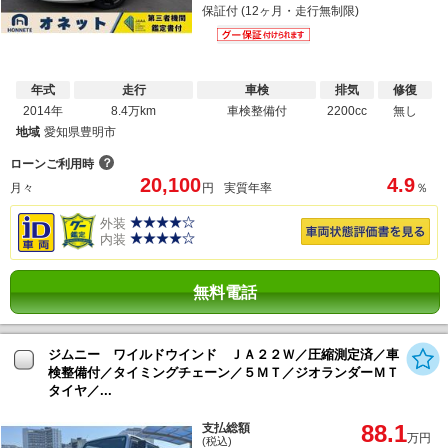
保証付 (12ヶ月・走行無制限)
年式
走行
車検
排気
修復
2014年
8.4万km
車検整備付
2200cc
無し
地域
愛知県豊明市
？
ローンご利用時
20,100
4.9
月々
円
実質年率
％
外装
内装
無料電話
ジムニー ワイルドウインド ＪＡ２２Ｗ／圧縮測定済／車
検整備付／タイミングチェーン／５ＭＴ／ジオランダーＭＴ
タイヤ／...
88.1
支払総額
万円
(税込)