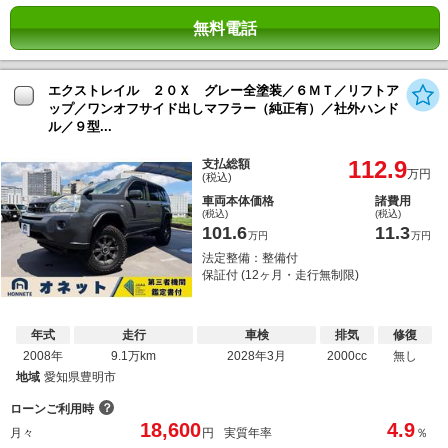
無料電話
エクストレイル ２０Ｘ グレー全塗装／６ＭＴ／リフトア
ップ／ワンオフサイド出しマフラー（純正有）／社外ハンド
ル／９型...
112.9
支払総額
万円
(税込)
車両本体価格
諸費用
(税込)
(税込)
101.6
11.3
万円
万円
法定整備：整備付
保証付 (12ヶ月・走行無制限)
年式
走行
車検
排気
修復
2008年
9.1万km
2028年3月
2000cc
無し
地域
愛知県豊明市
？
ローンご利用時
18,600
4.9
月々
円
実質年率
％