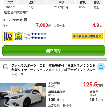
年式
走行
車検
排気
修復
2010年
5.0万km
2027年3月
660cc
無し
地域
愛知県豊明市
？
ローンご利用時
7,000
4.9
月々
円
実質年率
％
外装
内装
無料電話
アクセラスポーツ ＸＤ 車検整備付／６速ＭＴ／２０２６
年製タイヤ／サンルーフ／ＢＯＳＥ／純正ナビＴＶ・ブルー
トゥース...
125.5
支払総額
万円
(税込)
車両本体価格
諸費用
(税込)
(税込)
109.4
16.1
万円
万円
法定整備：整備付