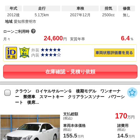
年式
走行
車検
排気
修復
2012後
5.1万km
2027年12月
2500cc
無し
地域
愛知県豊明市
？
ローンご利用時
24,600
6.4
月々
円
実質年率
％
外装
内装
在庫確認・見積り依頼
クラウン ロイヤルサルーンＧ 後期モデル ワンオーナ
ー 禁煙車 スマートキー クリアランスソナー パワーシ
ート 後席...
170
支払総額
万円
(税込)
車両本体価格
諸費用
(税込)
(税込)
155.5
14.5
万円
万円