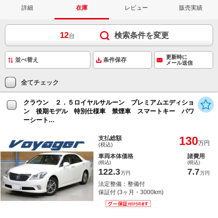
詳細
在庫
レビュー
販売実績
12
検索条件を変更
台
更新時に
条件保存
メール送信
全てチェック
クラウン ２．５ロイヤルサルーン プレミアムエディショ
ン 後期モデル 特別仕様車 禁煙車 スマートキー パワ
ーシート...
130
支払総額
万円
(税込)
車両本体価格
諸費用
(税込)
(税込)
122.3
7.7
万円
万円
法定整備：整備付
保証付 (3ヶ月・3000km)