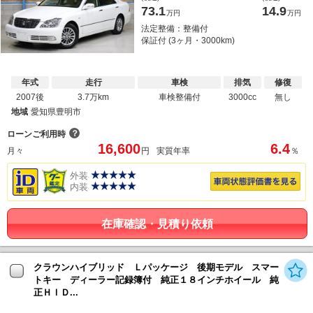
73.1
14.9
万円
万円
法定整備：整備付
保証付 (3ヶ月・3000km)
年式
走行
車検
排気
修復
2007後
3.7万km
車検整備付
3000cc
無し
地域
愛知県豊明市
？
ローンご利用時
16,600
6.4
月々
円
実質年率
％
外装
内装
在庫確認・見積り依頼
クラウンハイブリッド Ｌパッケージ 後期モデル スマー
トキー ディーラー記録簿付 純正１８インチホイール 純
正ＨＩＤ...