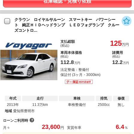
在庫確認・見積り依頼
クラウン ロイヤルサルーン スマートキー パワーシー
ト 純正ＨＩＤヘッドランプ ＬＥＤフォグランプ クルー
ズコントロ...
125
支払総額
万円
(税込)
車両本体価格
諸費用
(税込)
(税込)
112.8
12.2
万円
万円
法定整備：整備付
保証付 (3ヶ月・3000km)
年式
走行
車検
排気
修復
2013年
11.3万km
車検整備付
2500cc
無し
地域
愛知県豊明市
？
ローンご利用時
23,600
6.4
月々
円
実質年率
％