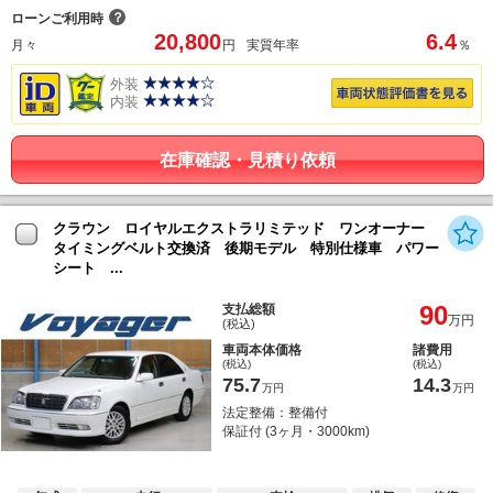
？
ローンご利用時
20,800
6.4
月々
円
実質年率
％
外装
内装
在庫確認・見積り依頼
クラウン ロイヤルエクストラリミテッド ワンオーナー
タイミングベルト交換済 後期モデル 特別仕様車 パワー
シート ...
90
支払総額
万円
(税込)
車両本体価格
諸費用
(税込)
(税込)
75.7
14.3
万円
万円
法定整備：整備付
保証付 (3ヶ月・3000km)