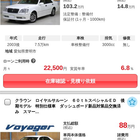
(税込)
(税込)
103.2
14.8
万円
万円
法定整備：整備付
保証付 (1ヶ月・1000km)
年式
走行
車検
排気
修復
2003後
7.5万km
車検整備付
3000cc
無し
地域
愛知県豊明市
？
ローンご利用時
22,500
6.8
月々
円
実質年率
％
在庫確認・見積り依頼
クラウン ロイヤルサルーン ６０ｔｈスペシャルＥＤ 後
期モデル 特別仕様車 ダッシュボード新品対策品交換済
み スマー...
88
支払総額
万円
(税込)
車両本体価格
諸費用
(税込)
(税込)