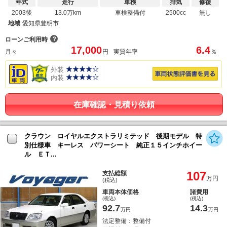
年式
走行
車検
排気
修復
2003後
13.0万km
車検整備付
2500cc
無し
地域
愛知県豊明市
？
ローンご利用時
17,000
6.4
月々
円
実質年率
％
外装
内装
在庫確認・見積り依頼
クラウン ロイヤルエクストラリミテッド 後期モデル 特
別仕様車 キーレス パワーシート 純正１５インチホイー
ル ＥＴ...
107
支払総額
万円
(税込)
車両本体価格
諸費用
(税込)
(税込)
92.7
14.3
万円
万円
法定整備：整備付