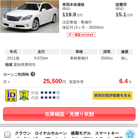
車両本体価格
諸費用
(税込)
(税込)
119.9
15.1
万円
万円
法定整備：整備付
保証付 (3ヶ月・3000km)
年式
走行
車検
排気
修復
2011後
9.9万km
車検整備付
3500cc
無し
地域
愛知県豊明市
？
ローンご利用時
25,500
6.4
月々
円
実質年率
％
外装
内装
在庫確認・見積り依頼
クラウン ロイヤルサルーン 後期モデル スマートキー