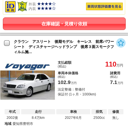
外装
内装
在庫確認・見積り依頼
クラウン アスリート 後期モデル キーレス 前席パワー
シート ディスチャージヘッドランプ 後席３面スモークフ
ィルム施...
110
支払総額
万円
(税込)
車両本体価格
諸費用
(税込)
(税込)
102.9
7.1
万円
万円
法定整備：整備付
保証付 (1ヶ月・1000km)
年式
走行
車検
排気
修復
2002後
8.4万km
2027年6月
2500cc
無し
地域
愛知県豊明市