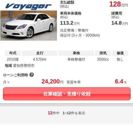
128
支払総額
万円
(税込)
車両本体価格
諸費用
(税込)
(税込)
113.2
14.8
万円
万円
法定整備：整備付
保証付 (3ヶ月・3000km)
年式
走行
車検
排気
修復
2010後
4.5万km
車検整備付
3500cc
無し
地域
愛知県豊明市
？
ローンご利用時
24,200
6.4
月々
円
実質年率
％
在庫確認・見積り依頼
12
件中
1~12
件を表示