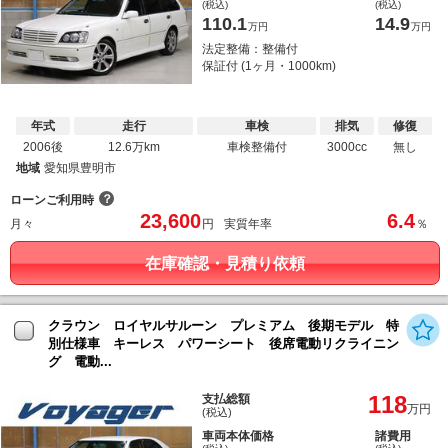
(税込)
(税込)
110.1
14.9
万円
万円
法定整備：整備付
保証付 (1ヶ月・1000km)
年式
走行
車検
排気
修復
2006後
12.6万km
車検整備付
3000cc
無し
地域
愛知県豊明市
？
ローンご利用時
23,600
6.4
月々
円
実質年率
％
在庫確認・見積り依頼
クラウン ロイヤルサルーン プレミアム 後期モデル 特
別仕様車 キーレス パワーシート 後席電動リクライニン
グ 電動...
118
支払総額
万円
(税込)
車両本体価格
諸費用