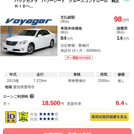
バックカメラ パワーシート クルーズコントロール 純正
ＨＩＤヘ...
98
支払総額
万円
(税込)
車両本体価格
諸費用
(税込)
(税込)
84
14
万円
万円
法定整備：整備付
保証付 (3ヶ月・3000km)
年式
走行
車検
排気
修復
2013後
7.3万km
車検整備付
2500cc
無し
地域
愛知県豊明市
？
ローンご利用時
18,500
6.4
月々
円
実質年率
％
外装
内装