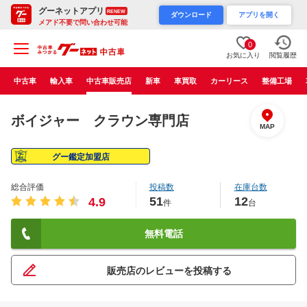
グーネットアプリ
RENEW
ダウンロード
アプリを開く
メアド不要で問い合わせ可能
0
お気に入り
閲覧履歴
中古車
輸入車
中古車販売店
新車
車買取
カーリース
整備工場
ボイジャー クラウン専門店
MAP
グー鑑定加盟店
総合評価
投稿数
在庫台数
51
12
4.9
件
台
無料電話
販売店のレビューを投稿する