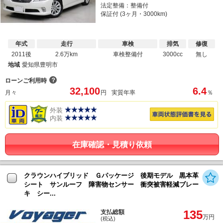
法定整備：整備付
保証付 (3ヶ月・3000km)
年式
走行
車検
排気
修復
2011後
2.6万km
車検整備付
3000cc
無し
地域
愛知県豊明市
？
ローンご利用時
32,100
6.4
月々
円
実質年率
％
外装
内装
在庫確認・見積り依頼
クラウンハイブリッド Ｇパッケージ 後期モデル 黒本革
シート サンルーフ 障害物センサー 衝突被害軽減ブレー
キ シー...
135
支払総額
万円
(税込)