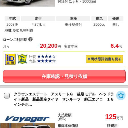
保証付 (1ヶ月・1000km)
年式
走行
車検
排気
修復
2003後
4.3万km
車検整備付
2500cc
無し
地域
愛知県豊明市
？
ローンご利用時
20,200
6.4
月々
円
実質年率
％
外装
内装
在庫確認・見積り依頼
クラウンエステート アスリートＧ 後期モデル ヘッドラ
イト新品 新品国産タイヤ サンルーフ 純正エアロ １８
インチホ...
125
支払総額
万円
(税込)
車両本体価格
諸費用