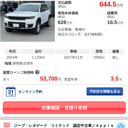
644.5
支払総額
万円
(税込)
車両本体価格
諸費用
(税込)
(税込)
628
16.5
万円
万円
法定整備：整備付
保証付 (12ヶ月・走行無制限)
年式
走行
車検
排気
修復
2024年
1.1万km
2027年12月
2000cc
無し
地域
静岡県沼津市
？
据置ローンご利用時
53,700
3.5
月々
円
実質年率
％
予約空き情報を見る
オンライン予約
在庫確認・見積り依頼
更新
ジープ・レネゲード リミテッド 認定中古車／Ａｐｐｌｅ