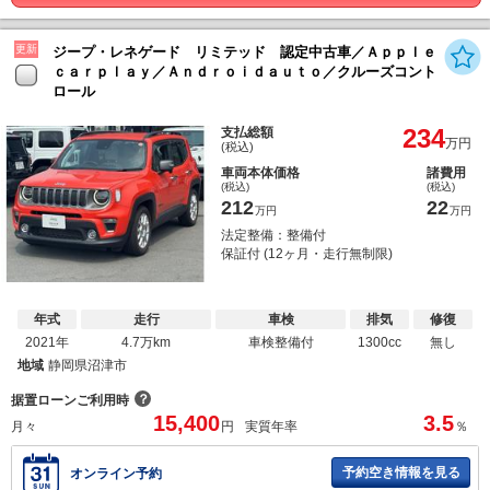
更新
ジープ・レネゲード リミテッド 認定中古車／Ａｐｐｌｅ
ｃａｒｐｌａｙ／Ａｎｄｒｏｉｄａｕｔｏ／クルーズコント
ロール
234
支払総額
万円
(税込)
車両本体価格
諸費用
(税込)
(税込)
212
22
万円
万円
法定整備：整備付
保証付 (12ヶ月・走行無制限)
年式
走行
車検
排気
修復
2021年
4.7万km
車検整備付
1300cc
無し
地域
静岡県沼津市
？
据置ローンご利用時
15,400
3.5
月々
円
実質年率
％
予約空き情報を見る
オンライン予約