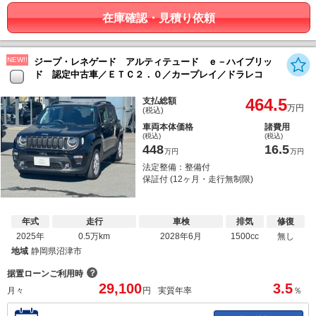
在庫確認・見積り依頼
NEW!!
ジープ・レネゲード アルティテュード ｅ－ハイブリッ
ド 認定中古車／ＥＴＣ２．０／カープレイ／ドラレコ
464.5
支払総額
万円
(税込)
車両本体価格
諸費用
(税込)
(税込)
448
16.5
万円
万円
法定整備：整備付
保証付 (12ヶ月・走行無制限)
年式
走行
車検
排気
修復
2025年
0.5万km
2028年6月
1500cc
無し
地域
静岡県沼津市
？
据置ローンご利用時
29,100
3.5
月々
円
実質年率
％