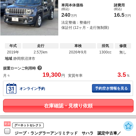
車両本体価格
諸費用
(税込)
(税込)
240
16.5
万円
万円
法定整備：整備付
保証付 (12ヶ月・走行無制限)
年式
走行
車検
排気
修復
2019年
2.5万km
2026年9月
1300cc
無し
地域
静岡県沼津市
？
据置ローンご利用時
19,300
3.5
月々
円
実質年率
％
予約空き情報を見る
オンライン予約
在庫確認・見積り依頼
更新
グーネットセレクト
ジープ・ラングラーアンリミテッド サハラ 認定中古車／