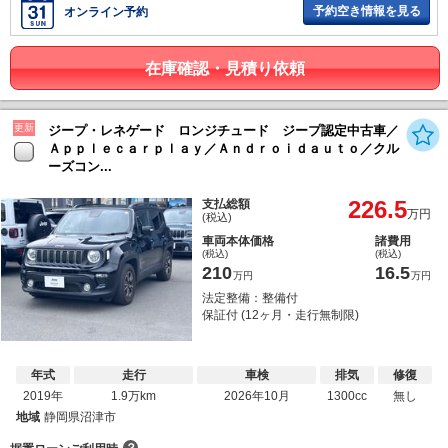
予約空き情報を見る
オンライン予約
在庫確認・見積り依頼
更新
ジープ・レネゲード ロンジチュード ジープ認定中古車／
Ａｐｐｌｅｃａｒｐｌａｙ／Ａｎｄｒｏｉｄａｕｔｏ／クル
ーズコン...
226.5
支払総額
万円
(税込)
車両本体価格
諸費用
(税込)
(税込)
210
16.5
万円
万円
法定整備：整備付
保証付 (12ヶ月・走行無制限)
年式
走行
車検
排気
修復
2019年
1.9万km
2026年10月
1300cc
無し
地域
静岡県沼津市
？