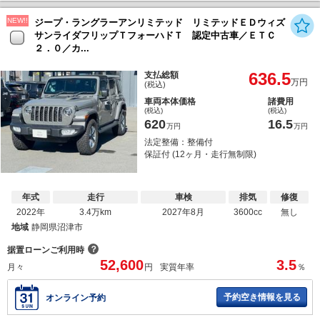
NEW!!
ジープ・ラングラーアンリミテッド リミテッドＥＤウィズ
サンライダフリップＴフォーハドＴ 認定中古車／ＥＴＣ
２．０／カ...
636.5
支払総額
万円
(税込)
車両本体価格
諸費用
(税込)
(税込)
620
16.5
万円
万円
法定整備：整備付
保証付 (12ヶ月・走行無制限)
年式
走行
車検
排気
修復
2022年
3.4万km
2027年8月
3600cc
無し
地域
静岡県沼津市
？
据置ローンご利用時
52,600
3.5
月々
円
実質年率
％
予約空き情報を見る
オンライン予約