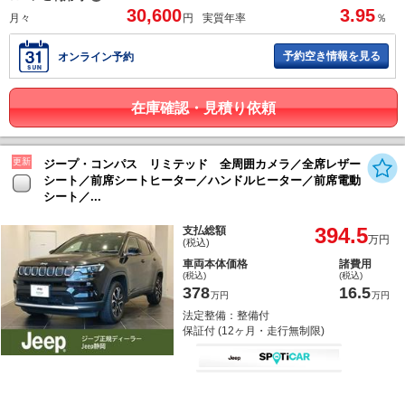
30,600
3.95
月々
円
実質年率
％
予約空き情報を見る
オンライン予約
在庫確認・見積り依頼
更新
ジープ・コンパス リミテッド 全周囲カメラ／全席レザー
シート／前席シートヒーター／ハンドルヒーター／前席電動
シート／...
394.5
支払総額
万円
(税込)
車両本体価格
諸費用
(税込)
(税込)
378
16.5
万円
万円
法定整備：整備付
保証付 (12ヶ月・走行無制限)