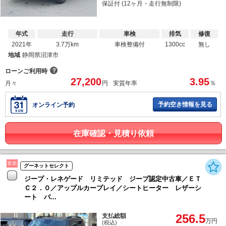
保証付 (12ヶ月・走行無制限)
年式
走行
車検
排気
修復
2021年
3.7万km
車検整備付
1300cc
無し
地域
静岡県沼津市
？
ローンご利用時
27,200
3.95
月々
円
実質年率
％
予約空き情報を見る
オンライン予約
在庫確認・見積り依頼
更新
グーネットセレクト
ジープ・レネゲード リミテッド ジープ認定中古車／ＥＴ
Ｃ２．０／アップルカープレイ／シートヒーター レザーシ
ート バ...
256.5
支払総額
万円
(税込)