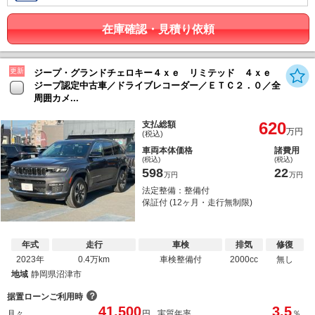
在庫確認・見積り依頼
更新
ジープ・グランドチェロキー４ｘｅ リミテッド ４ｘｅ
ジープ認定中古車／ドライブレコーダー／ＥＴＣ２．０／全
周囲カメ...
620
支払総額
万円
(税込)
車両本体価格
諸費用
(税込)
(税込)
598
22
万円
万円
法定整備：整備付
保証付 (12ヶ月・走行無制限)
年式
走行
車検
排気
修復
2023年
0.4万km
車検整備付
2000cc
無し
地域
静岡県沼津市
？
据置ローンご利用時
41,500
3.5
月々
円
実質年率
％