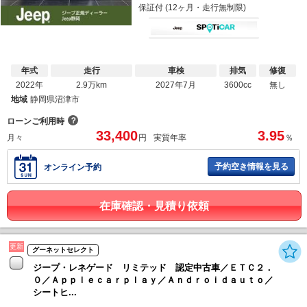
保証付 (12ヶ月・走行無制限)
年式
走行
車検
排気
修復
2022年
2.9万km
2027年7月
3600cc
無し
地域
静岡県沼津市
？
ローンご利用時
33,400
3.95
月々
円
実質年率
％
予約空き情報を見る
オンライン予約
在庫確認・見積り依頼
更新
グーネットセレクト
ジープ・レネゲード リミテッド 認定中古車／ＥＴＣ２．
０／Ａｐｐｌｅｃａｒｐｌａｙ／Ａｎｄｒｏｉｄａｕｔｏ／
シートヒ...