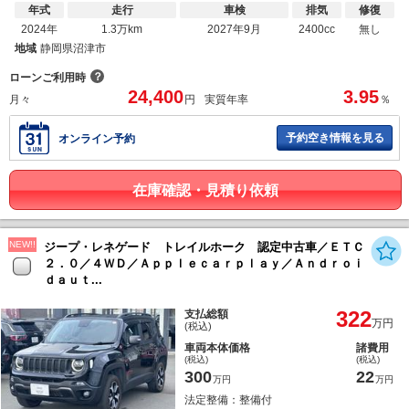
年式
走行
車検
排気
修復
2024年
1.3万km
2027年9月
2400cc
無し
地域
静岡県沼津市
？
ローンご利用時
24,400
3.95
月々
円
実質年率
％
予約空き情報を見る
オンライン予約
在庫確認・見積り依頼
NEW!!
ジープ・レネゲード トレイルホーク 認定中古車／ＥＴＣ
２．０／４ＷＤ／Ａｐｐｌｅｃａｒｐｌａｙ／Ａｎｄｒｏｉ
ｄａｕｔ...
322
支払総額
万円
(税込)
車両本体価格
諸費用
(税込)
(税込)
300
22
万円
万円
法定整備：整備付