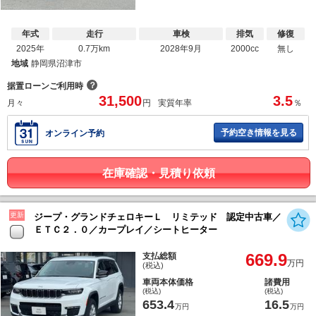
年式
走行
車検
排気
修復
2025年
0.7万km
2028年9月
2000cc
無し
地域
静岡県沼津市
？
据置ローンご利用時
31,500
3.5
月々
円
実質年率
％
予約空き情報を見る
オンライン予約
在庫確認・見積り依頼
更新
ジープ・グランドチェロキーＬ リミテッド 認定中古車／
ＥＴＣ２．０／カープレイ／シートヒーター
669.9
支払総額
万円
(税込)
車両本体価格
諸費用
(税込)
(税込)
653.4
16.5
万円
万円