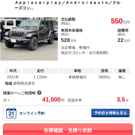
Ａｐｐｌｅｃａｒｐｌａｙ／Ａｎｄｒｏｉｄａｕｔｏ／クル
ーズコン...
550
支払総額
万円
(税込)
車両本体価格
諸費用
(税込)
(税込)
528
22
万円
万円
法定整備：整備付
保証付 (12ヶ月・走行無制限)
年式
走行
車検
排気
修復
2021年
1.1万km
車検整備付
3600cc
無し
地域
静岡県沼津市
？
残価ローンご利用時
41,000
3.5
月々
円
実質年率
％
予約空き情報を見る
オンライン予約
在庫確認・見積り依頼