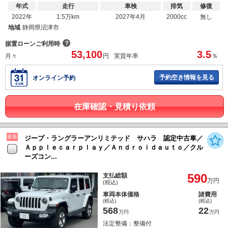
年式
走行
車検
排気
修復
2022年
1.5万km
2027年4月
2000cc
無し
地域
静岡県沼津市
？
据置ローンご利用時
53,100
3.5
月々
円
実質年率
％
予約空き情報を見る
オンライン予約
在庫確認・見積り依頼
更新
ジープ・ラングラーアンリミテッド サハラ 認定中古車／
Ａｐｐｌｅｃａｒｐｌａｙ／Ａｎｄｒｏｉｄａｕｔｏ／クル
ーズコン...
590
支払総額
万円
(税込)
車両本体価格
諸費用
(税込)
(税込)
568
22
万円
万円
法定整備：整備付