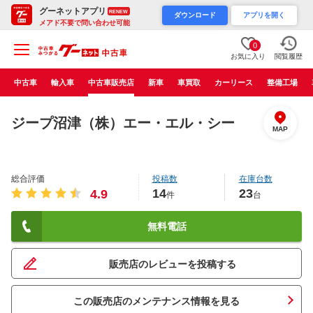
グーネットアプリ
RENEW
ダウンロード
アプリを開く
メアド不要で問い合わせ可能
0
お気に入り
閲覧履歴
中古車
輸入車
中古車販売店
新車
車買取
カーリース
整備工場
ジープ沼津（株）エー・エル・シー
MAP
総合評価
投稿数
在庫台数
14
23
4.9
件
台
無料電話
販売店のレビューを投稿する
この販売店のメンテナンス情報を見る