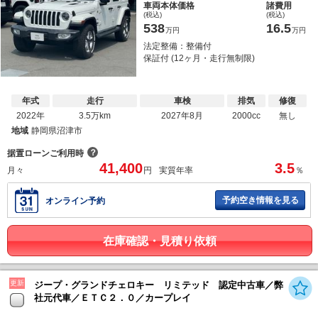
車両本体価格
諸費用
(税込)
(税込)
538
16.5
万円
万円
法定整備：整備付
保証付 (12ヶ月・走行無制限)
年式
走行
車検
排気
修復
2022年
3.5万km
2027年8月
2000cc
無し
地域
静岡県沼津市
？
据置ローンご利用時
41,400
3.5
月々
円
実質年率
％
予約空き情報を見る
オンライン予約
在庫確認・見積り依頼
更新
ジープ・グランドチェロキー リミテッド 認定中古車／弊
社元代車／ＥＴＣ２．０／カープレイ