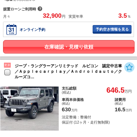
？
据置ローンご利用時
32,900
3.5
月々
円
実質年率
％
予約空き情報を見る
オンライン予約
在庫確認・見積り依頼
更新
ジープ・ラングラーアンリミテッド ルビコン 認定中古車
／Ａｐｐｌｅｃａｒｐｌａｙ／Ａｎｄｒｏｉｄａｕｔｏ／ク
ルーズコ...
646.5
支払総額
万円
(税込)
車両本体価格
諸費用
(税込)
(税込)
630
16.5
万円
万円
法定整備：整備付
保証付 (12ヶ月・走行無制限)