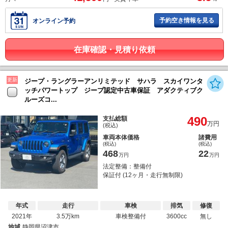
予約空き情報を見る
オンライン予約
在庫確認・見積り依頼
更新
ジープ・ラングラーアンリミテッド サハラ スカイワンタ
ッチパワートップ ジープ認定中古車保証 アダクティブク
ルーズコ...
490
支払総額
万円
(税込)
車両本体価格
諸費用
(税込)
(税込)
468
22
万円
万円
法定整備：整備付
保証付 (12ヶ月・走行無制限)
年式
走行
車検
排気
修復
2021年
3.5万km
車検整備付
3600cc
無し
地域
静岡県沼津市