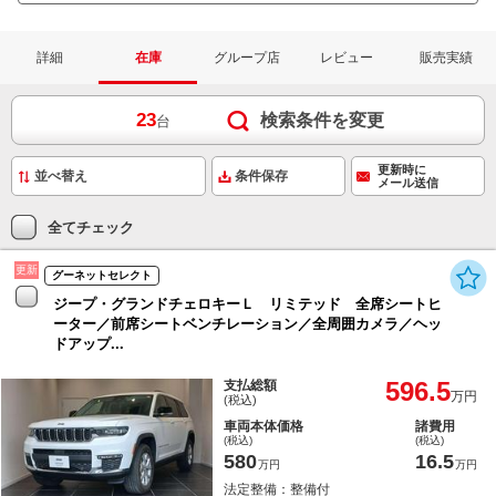
詳細
在庫
グループ店
レビュー
販売実績
23
検索条件を変更
台
更新時に
条件保存
メール送信
全てチェック
更新
グーネットセレクト
ジープ・グランドチェロキーＬ リミテッド 全席シートヒ
ーター／前席シートベンチレーション／全周囲カメラ／ヘッ
ドアップ...
596.5
支払総額
万円
(税込)
車両本体価格
諸費用
(税込)
(税込)
580
16.5
万円
万円
法定整備：整備付