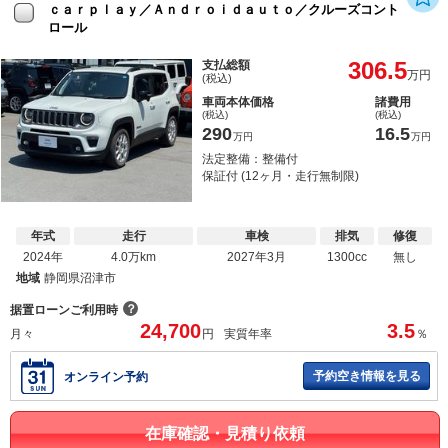
ｃａｒｐｌａｙ／Ａｎｄｒｏｉｄａｕｔｏ／クルーズコント
ロール
306.5
支払総額
万円
(税込)
車両本体価格
諸費用
(税込)
(税込)
290
16.5
万円
万円
法定整備：整備付
保証付 (12ヶ月・走行無制限)
年式
走行
車検
排気
修復
2024年
4.0万km
2027年3月
1300cc
無し
地域
静岡県沼津市
？
据置ローンご利用時
24,700
3.5
月々
円
実質年率
％
予約空き情報を見る
オンライン予約
在庫確認・見積り依頼