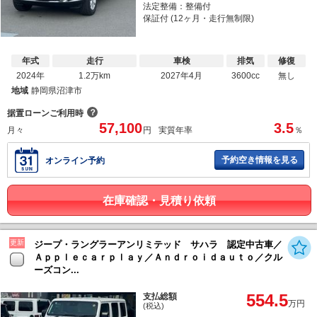
法定整備：整備付
保証付 (12ヶ月・走行無制限)
年式
走行
車検
排気
修復
2024年
1.2万km
2027年4月
3600cc
無し
地域
静岡県沼津市
？
据置ローンご利用時
57,100
3.5
月々
円
実質年率
％
予約空き情報を見る
オンライン予約
在庫確認・見積り依頼
更新
ジープ・ラングラーアンリミテッド サハラ 認定中古車／
Ａｐｐｌｅｃａｒｐｌａｙ／Ａｎｄｒｏｉｄａｕｔｏ／クル
ーズコン...
554.5
支払総額
万円
(税込)