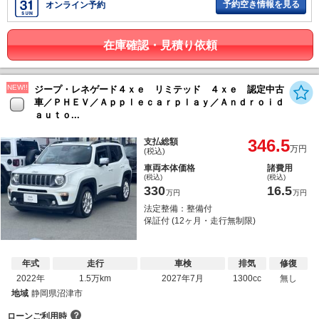
予約空き情報を見る
オンライン予約
在庫確認・見積り依頼
NEW!!
ジープ・レネゲード４ｘｅ リミテッド ４ｘｅ 認定中古
車／ＰＨＥＶ／Ａｐｐｌｅｃａｒｐｌａｙ／Ａｎｄｒｏｉｄ
ａｕｔｏ...
346.5
支払総額
万円
(税込)
車両本体価格
諸費用
(税込)
(税込)
330
16.5
万円
万円
法定整備：整備付
保証付 (12ヶ月・走行無制限)
年式
走行
車検
排気
修復
2022年
1.5万km
2027年7月
1300cc
無し
地域
静岡県沼津市
？
ローンご利用時