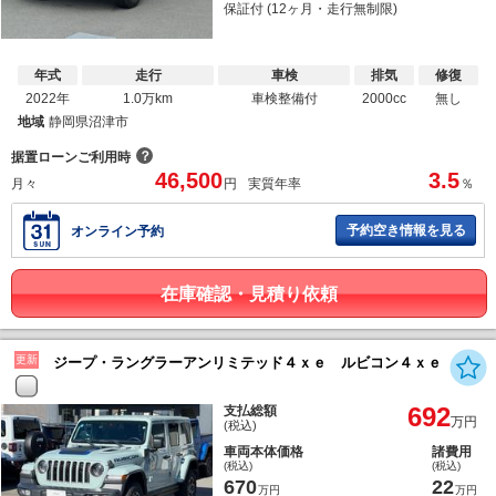
保証付 (12ヶ月・走行無制限)
年式
走行
車検
排気
修復
2022年
1.0万km
車検整備付
2000cc
無し
地域
静岡県沼津市
？
据置ローンご利用時
46,500
3.5
月々
円
実質年率
％
予約空き情報を見る
オンライン予約
在庫確認・見積り依頼
更新
ジープ・ラングラーアンリミテッド４ｘｅ ルビコン４ｘｅ
692
支払総額
万円
(税込)
車両本体価格
諸費用
(税込)
(税込)
670
22
万円
万円