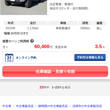
法定整備：整備付
保証付 (12ヶ月・走行無制限)
年式
走行
車検
排気
修復
2023年
1.1万km
車検整備付
2000cc
無し
地域
静岡県沼津市
？
据置ローンご利用時
60,400
3.5
月々
円
実質年率
％
予約空き情報を見る
オンライン予約
在庫確認・見積り依頼
23
件中
1~23
件を表示
中古車
中古車販売店
静岡県の中古車販売店
沼津市の中古車販売店