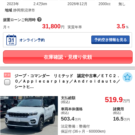
2023年
2.4万km
2026年12月
2000cc
無し
地域
静岡県沼津市
？
据置ローンご利用時
31,800
3.5
月々
円
実質年率
％
予約空き情報を見る
オンライン予約
在庫確認・見積り依頼
更新
ジープ・コマンダー リミテッド 認定中古車／ＥＴＣ２．
０／Ａｐｐｌｅｃａｒｐｌａｙ／Ａｎｄｒｏｉｄａｕｔｏ／
シートヒ...
519.9
支払総額
万円
(税込)
車両本体価格
諸費用
(税込)
(税込)
503.4
16.5
万円
万円
法定整備：整備付
保証付 (36ヶ月・60000km)