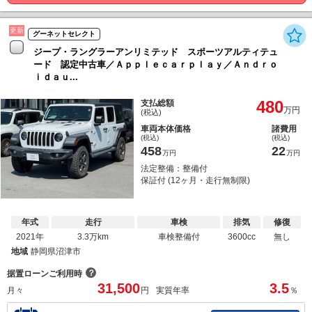
更新
グーネットセレクト
ジープ・ラングラーアンリミテッド スポーツアルティテュ
ード 認定中古車／Ａｐｐｌｅｃａｒｐｌａｙ／Ａｎｄｒｏ
ｉｄａｕ...
480
支払総額
万円
(税込)
車両本体価格
諸費用
(税込)
(税込)
458
22
万円
万円
法定整備：整備付
保証付 (12ヶ月・走行無制限)
年式
走行
車検
排気
修復
2021年
3.3万km
車検整備付
3600cc
無し
地域
静岡県沼津市
？
据置ローンご利用時
31,500
3.5
月々
円
実質年率
％