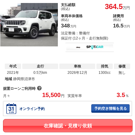
364.5
支払総額
万円
(税込)
車両本体価格
諸費用
(税込)
(税込)
348
16.5
万円
万円
法定整備：整備付
保証付 (12ヶ月・走行無制限)
年式
走行
車検
排気
修復
2021年
0.5万km
2026年12月
1300cc
無し
地域
静岡県沼津市
？
据置ローンご利用時
15,500
3.5
月々
円
実質年率
％
予約空き情報を見る
オンライン予約
在庫確認・見積り依頼