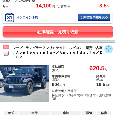
据置ローンご利用時
14,100
3.5
月々
円
実質年率
％
予約空き情報を見る
オンライン予約
在庫確認・見積り依頼
更新
ジープ・ラングラーアンリミテッド ルビコン 認定中古車
／Ａｐｐｌｅｃａｒｐｌａｙ／Ａｎｄｒｏｉｄａｕｔｏ／Ｅ
ＴＣ２．...
620.5
支払総額
万円
(税込)
車両本体価格
諸費用
(税込)
(税込)
604
16.5
万円
万円
法定整備：整備付
保証付 (2027(令和9)年12月まで・走行無制
限)
年式
走行
車検
排気
修復