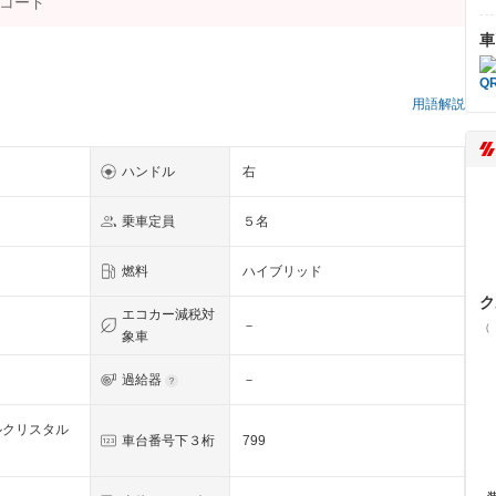
車
用語解説
ハンドル
右
乗車定員
５名
燃料
ハイブリッド
ク
エコカー減税対
－
（
象車
過給器
－
ルクリスタル
車台番号下３桁
799