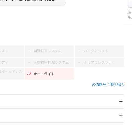
※
件
シスト
自動駐車システム
パークアシスト
－
－
ボディ
衝突被害軽減システム
クリアランスソナー
－
－
緩和ヘッドレス
オートライト
装備略号／用語解説
スライドドア
サンルーフ
－
－
Wエアコン
リフトアップ
－
－
TV：フルセグ