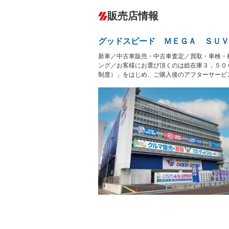
ダウンヒルアシストコントロール
－
販売店情報
オーディオ：CDまたはCDチェンジャー
プレイヤー接続可
盗難防止システム
アイドリ
－
ヘッドライトウォッシャ
革シート
－
－
グッドスピード ＭＥＧＡ ＳＵＶ
ー
Bluetooth接続
100V電源
－
新車／中古車販売・中古車査定／買取・車検・
LEDヘッドランプ
HID(キ
－
－
レンタカーアップ
展示・試
ング／お客様にお選び頂くのは総在庫３，５０
－
－
制度）」をはじめ、ご購入後のアフターサービ
ETC
エアロ
－
ランフラットタイヤ
パワーシ
－
－
フルフラットシート
チップア
－
－
シートヒーター
ウォーク
－
－
フロントカメラ
シートエ
－
－
ルーフレール
エアサス
－
－