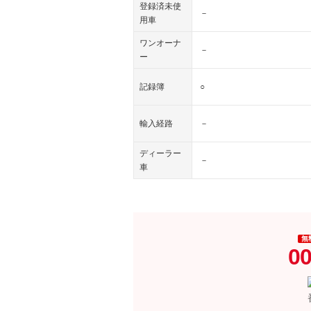
登録済未使
－
用車
ワンオーナ
－
ー
記録簿
○
輸入経路
－
ディーラー
－
車
無
00