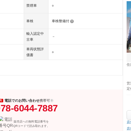
禁煙車
○
車検
車検整備付
輸入認定中
－
古車
車両状態評
○
価書
住
営
定
電話でのお問い合わせ
携帯可
料
78-6044-7887
販売店への無料電話番号を
店
QRコードで読み取れます。
店