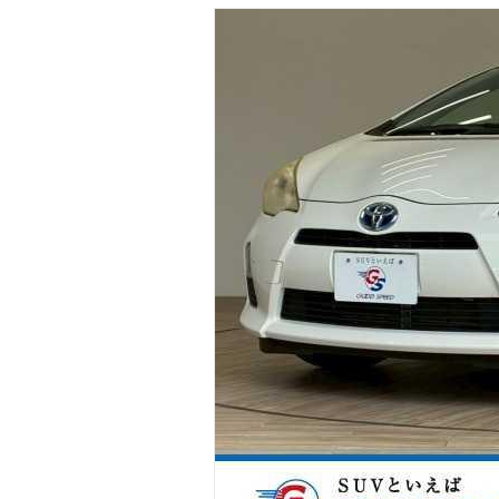
マガジン
車カタログ
自動車ローン
保険
レビュー
価格相場
教習所
用語集