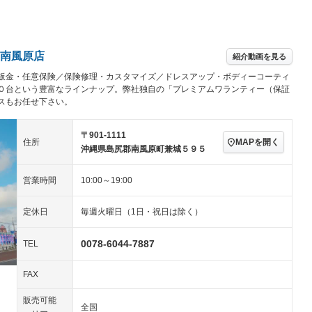
パワーステアリング
パワーウィンドウ
／ミュージック
ビジュアル：-／DVD再
アルミホイール
－
生
ングストップ
ドライブレコーダー
USB入力端子
－
－
ハーフレザーシート
キーレス
－
南風原店
紹介動画を見る
クリーンディーゼル
センターデフロック
－
－
板金・任意保険／保険修理・カスタマイズ／ドレスアップ・ボディーコーティ
セノンライト)
ポータブルナビ
バックカメラ
－
乗車
電動格納ミラー
０台という豊富なラインナップ。弊社独自の「プレミアムワランティー（保証
スもお任せ下さい。
スマートキー
ローダウン
－
装備略号／用語解説
ート
3列シート
ベンチシート
－
－
〒901-1111
MAPを開く
住所
沖縄県島尻郡南風原町兼城５９５
ップシート
オットマン
電動格納サードシート
－
－
営業時間
10:00～19:00
スルー
後席モニター
電動リアゲート
－
－
アコン
全周囲カメラ
サイドカメラ
－
－
定休日
毎週火曜日（1日・祝日は除く）
ペンション
0078-6044-7887
TEL
装備略号／用語解説
FAX
販売可能
全国