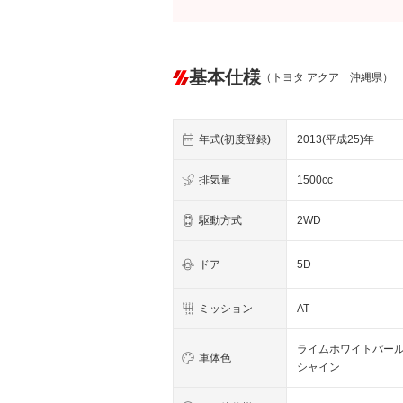
基本仕様
（トヨタ アクア 沖縄県）
年式(初度登録)
2013(平成25)年
排気量
1500cc
駆動方式
2WD
ドア
5D
ミッション
AT
ライムホワイトパー
車体色
シャイン