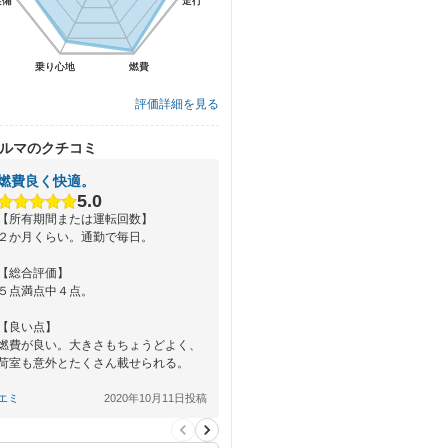
装備
装備
走行
走行
乗り心地
乗り心地
燃費
燃費
評価詳細を見る
ルマのクチコミ
燃費良く快適。
5.0
【所有期間または運転回数】
２か月くらい。通勤で毎日。
【総合評価】
５点満点中４点。
【良い点】
燃費が良い。大きさもちょうどよく、
荷室も意外とたくさん載せられる。
【悪い点】
エミ
2020年10月11日投稿
小回りが思ったより効かない。