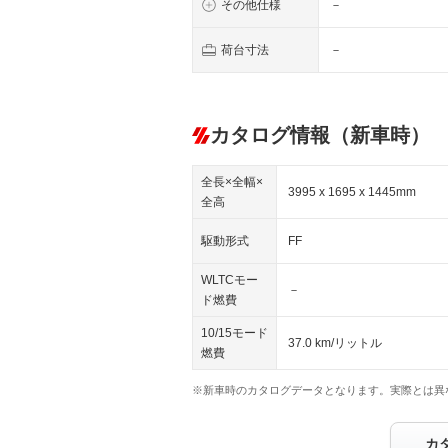
その他仕様
－
荷台寸法
－
カタログ情報（新車時）
全長×全幅×
3995 x 1695 x 1445mm
全高
駆動形式
FF
WLTCモー
－
ド燃費
10/15モード
37.0 km/リットル
燃費
※新車時のカタログデータとなります。実際とは異
カ