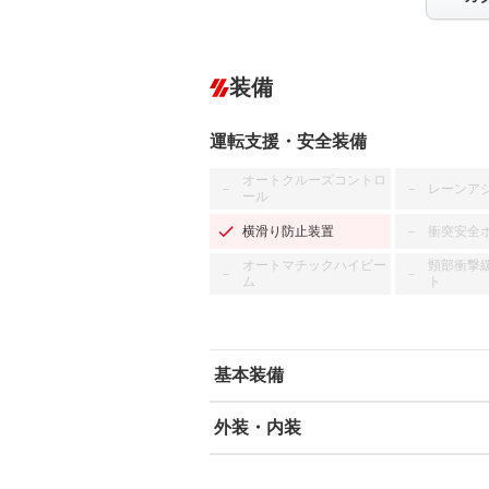
装備
運転支援・安全装備
オートクルーズコントロ
レーンア
－
－
ール
横滑り防止装置
衝突安全
－
オートマチックハイビー
頸部衝撃
－
－
ム
ト
基本装備
外装・内装
エアバッグ：運転席/助手席/サイド
ABS
エアコン
カーナビ：SDナビ