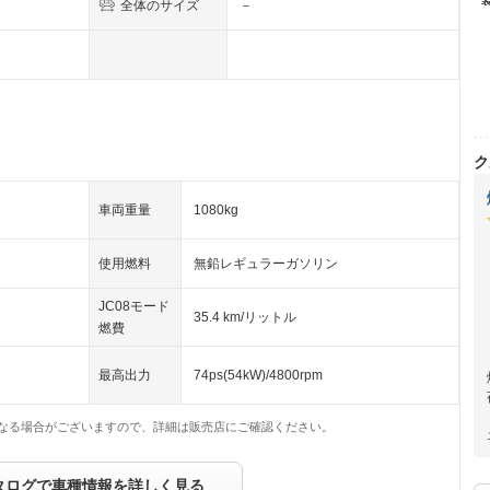
全体のサイズ
－
ク
車両重量
1080kg
使用燃料
無鉛レギュラーガソリン
JC08モード
35.4 km/リットル
燃費
最高出力
74ps(54kW)/4800rpm
なる場合がございますので、詳細は販売店にご確認ください。
タログで車種情報を詳しく見る