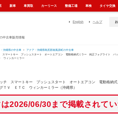
店
新車
車買取
カーリース
整備工場
車検
タイヤ交換
English
ヘルプ
お
）の中古車販売情報
ア・沖縄県の中古車
アクア・沖縄県島尻郡南風原町の中古車
チ スマートキー プッシュスタート オートエアコン 電動格納式ミラー 純正フォグライト バ
Ｃ ウィンカーミラー
ッチ スマートキー プッシュスタート オートエアコン 電動格納式
グＴＶ ＥＴＣ ウィンカーミラー（沖縄県）
は2026/06/30まで掲載されて