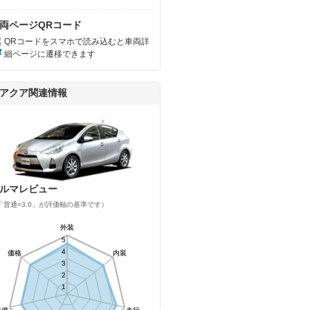
両ページQRコード
QRコードをスマホで読み込むと車両詳
細ページに遷移できます
アクア関連情報
ルマレビュー
「普通=3.0」が評価軸の基準です）
外装
外装
5
5
4
4
価格
価格
内装
内装
3
3
2
2
1
1