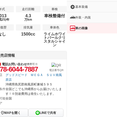
基本装備
年式
走行距離
車検
013
4.3
車検整備付
外装・内装
成25)年
万km
修復歴
排気量
車体色
車の画像
なし
1500cc
ライムホワイ
トパールクリ
スタルシャイ
ン
販売店情報
電話お問い合わせ
携帯可
78-6044-7887
電話番号QR
店
グッドスピード ＭＥＧＡ ＳＵＶ南風
原店
沖縄県島尻郡南風原町兼城５９５
条件
全国どこでも沖縄県からお届けいたしま
す！※別途費用は発生いたします。
可能
全国
ア
MAPを開く
LINEで共有