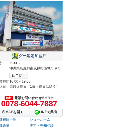
グー鑑定加盟店
所
〒901-1111
沖縄県島尻郡南風原町兼城５９５
コピー
業時間
10:00～19:00
休日
毎週火曜日（1日・祝日は除く）
電話お問い合わせ
無料
携帯可
0078-6044-7887
MAPを開く
LINEで共有
舗在庫一覧
ショールーム
舗詳細
査定・売却相談