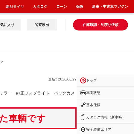
新品タイヤ
カタログ
ローン
保険
新車・中古車マガジン
気に入り
閲覧履歴
在庫確認・見積り依頼
ック
更新 : 2026/06/29
トップ
車両状態
ミラー 純正フォグライト バックカメ
基本仕様
いた車輌です
カタログ情報（新車時）
安全装備エリア