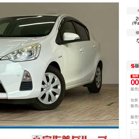
2
(平
無料
00
販売
住所
販売
販売
エリ