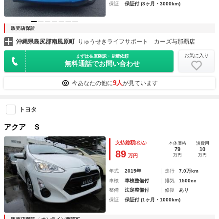
保証
保証付 (3ヶ月・3000km)
販売店保証
沖縄県島尻郡南風原町
りゅうせきライフサポート カーズ与那覇店
お気に入り
まずは在庫確認・見積依頼
無料通話でお問い合わせ
9人
今あなたの他に
が見ています
トヨタ
アクア Ｓ
支払総額
(税込)
本体価格
諸費用
79
10
89
万円
万円
万円
年式
2015年
走行
7.0万km
車検
車検整備付
排気
1500cc
整備
法定整備付
修復
あり
保証
保証付 (1ヶ月・1000km)