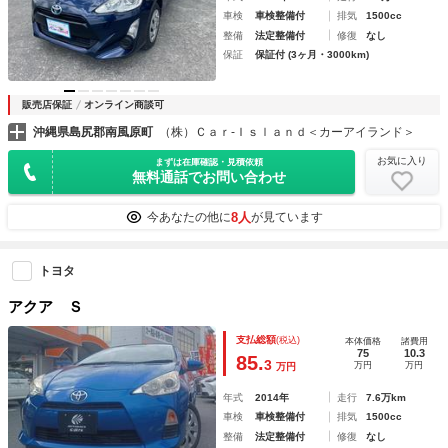
車検
車検整備付
排気
1500cc
整備
法定整備付
修復
なし
保証
保証付 (3ヶ月・3000km)
販売店保証
オンライン商談可
沖縄県島尻郡南風原町
（株）Ｃａｒ‐Ｉｓｌａｎｄ＜カーアイランド＞
お気に入り
まずは在庫確認・見積依頼
無料通話でお問い合わせ
8人
今あなたの他に
が見ています
トヨタ
アクア Ｓ
支払総額
(税込)
本体価格
諸費用
75
10.3
85.
3
万円
万円
万円
年式
2014年
走行
7.6万km
車検
車検整備付
排気
1500cc
整備
法定整備付
修復
なし