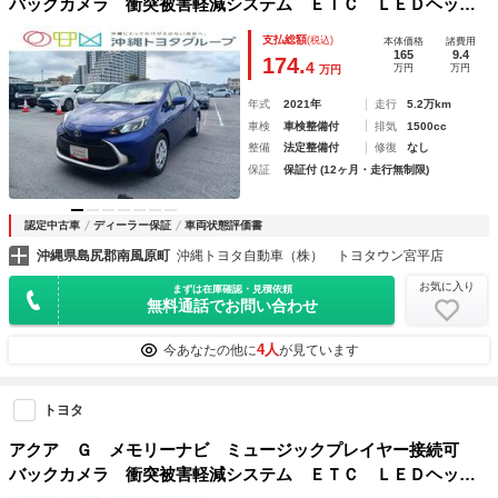
バックカメラ 衝突被害軽減システム ＥＴＣ ＬＥＤヘッド
ランプ アイドリングストップ
支払総額
(税込)
本体価格
諸費用
165
9.4
174.
4
万円
万円
万円
年式
2021年
走行
5.2万km
車検
車検整備付
排気
1500cc
整備
法定整備付
修復
なし
保証
保証付 (12ヶ月・走行無制限)
認定中古車
ディーラー保証
車両状態評価書
沖縄県島尻郡南風原町
沖縄トヨタ自動車（株） トヨタウン宮平店
お気に入り
まずは在庫確認・見積依頼
無料通話でお問い合わせ
4人
今あなたの他に
が見ています
トヨタ
アクア Ｇ メモリーナビ ミュージックプレイヤー接続可
バックカメラ 衝突被害軽減システム ＥＴＣ ＬＥＤヘッド