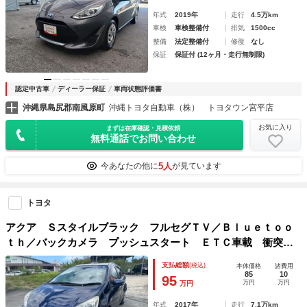
年式
2019年
走行
4.5万km
車検
車検整備付
排気
1500cc
整備
法定整備付
修復
なし
保証
保証付 (12ヶ月・走行無制限)
認定中古車
ディーラー保証
車両状態評価書
沖縄県島尻郡南風原町
沖縄トヨタ自動車（株） トヨタウン宮平店
お気に入り
まずは在庫確認・見積依頼
無料通話でお問い合わせ
5人
今あなたの他に
が見ています
トヨタ
アクア Ｓスタイルブラック フルセグＴＶ／Ｂｌｕｅｔｏｏ
ｔｈ／バックカメラ プッシュスタート ＥＴＣ車載 衝突軽
減カメラ
支払総額
(税込)
本体価格
諸費用
85
10
95
万円
万円
万円
年式
2017年
走行
7.1万km