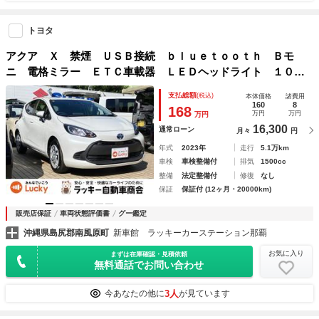
トヨタ
アクア Ｘ 禁煙 ＵＳＢ接続 ｂｌｕｅｔｏｏｔｈ Ｂモ
ニ 電格ミラー ＥＴＣ車載器 ＬＥＤヘッドライト １００
Ｖ ドライブレコーダー オートクルーズ 衝突安全ボディ
支払総額
(税込)
本体価格
諸費用
点検記録簿 イモビ キーレスエントリー ナビ
160
8
168
万円
万円
万円
16,300
通常ローン
月々
円
年式
2023年
走行
5.1万km
車検
車検整備付
排気
1500cc
整備
法定整備付
修復
なし
保証
保証付 (12ヶ月・20000km)
販売店保証
車両状態評価書
グー鑑定
沖縄県島尻郡南風原町
新車館 ラッキーカーステーション那覇
お気に入り
まずは在庫確認・見積依頼
無料通話でお問い合わせ
3人
今あなたの他に
が見ています