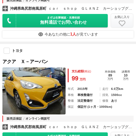
販売店保証
オンライン商談可
沖縄県島尻郡南風原町
ｃａｒ ｓｈｏｐ ＧＬＡＮＺ カーショップグランツ
お気に入り
まずは在庫確認・見積依頼
無料通話でお問い合わせ
1人
今あなたの他に
が見ています
トヨタ
アクア Ｘ－アーバン
支払総額
(税込)
本体価格
諸費用
89
10
99
万円
万円
万円
年式
2015年
走行
6.0万km
車検
車検整備付
排気
1500cc
整備
法定整備付
修復
あり
保証
保証付 (1ヶ月・1000km)
販売店保証
オンライン商談可
沖縄県島尻郡南風原町
ｃａｒ ｓｈｏｐ ＧＬＡＮＺ カーショップグランツ
お気に入り