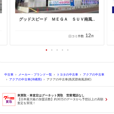
グッドスピード ＭＥＧＡ ＳＵＶ南風原店
12
口コミ件数
件
中古車
メーカー・ブランド一覧
トヨタの中古車
アクアの中古車
アクアの中古車(沖縄県)
アクアの中古車(島尻郡南風原町)
車買取・車査定はグーネット買取 営業電話なし
【日本最大級の加盟店数】約30万のデータから予想以上の高額
査定を実現！