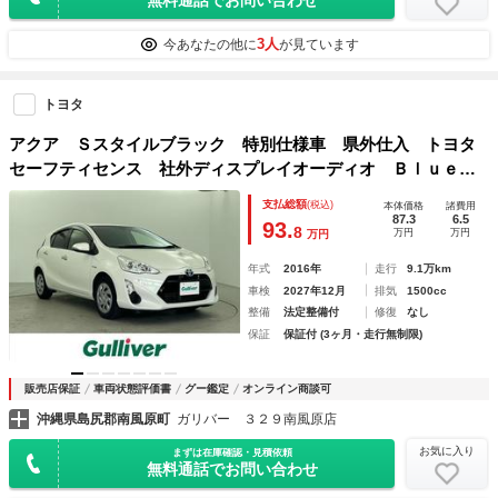
3人
今あなたの他に
が見ています
トヨタ
アクア Ｓスタイルブラック 特別仕様車 県外仕入 トヨタ
セーフティセンス 社外ディスプレイオーディオ Ｂｌｕｅｔ
ｏｏｔｈ対応 バックカメラ スマートキー 電動格納ミラ
支払総額
(税込)
本体価格
諸費用
ー 社外ＥＴＣ オートライト フロアマット スペアキーあ
87.3
6.5
93.
8
万円
万円
万円
り
年式
2016年
走行
9.1万km
車検
2027年12月
排気
1500cc
整備
法定整備付
修復
なし
保証
保証付 (3ヶ月・走行無制限)
販売店保証
車両状態評価書
グー鑑定
オンライン商談可
沖縄県島尻郡南風原町
ガリバー ３２９南風原店
お気に入り
まずは在庫確認・見積依頼
無料通話でお問い合わせ