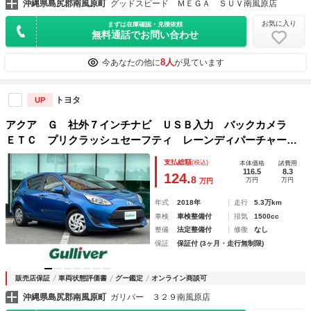
沖縄県島尻郡南風原町
グッドスピード ＭＥＧＡ ＳＵＶ南風原店
お気に入り
まずは在庫確認・見積依頼
無料通話でお問い合わせ
8人
今あなたの他に
が見ています
トヨタ
UP
アクア Ｇ 社外７インチナビ ＵＳＢ入力 バックカメラ
ＥＴＣ プリクラッシュセーフティ レーンディパーチャーア
ラート 先行車発進お知らせ機能 横滑り防止機能 クルーズ
支払総額
(税込)
本体価格
諸費用
コントロール オートライト
116.5
8.3
124.
8
万円
万円
万円
年式
2018年
走行
5.3万km
車検
車検整備付
排気
1500cc
整備
法定整備付
修復
なし
保証
保証付 (3ヶ月・走行無制限)
販売店保証
車両状態評価書
グー鑑定
オンライン商談可
沖縄県島尻郡南風原町
ガリバー ３２９南風原店