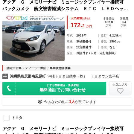
アクア Ｇ メモリーナビ ミュージックプレイヤー接続可
バックカメラ 衝突被害軽減システム ＥＴＣ ＬＥＤヘッド
ランプ アイドリングストップ
支払総額
(税込)
本体価格
諸費用
162.8
9.4
172.
2
万円
万円
万円
年式
2021年
走行
6.2万km
車検
車検整備付
排気
1500cc
整備
法定整備付
修復
なし
保証
保証付 (12ヶ月・走行無制限)
認定中古車
ディーラー保証
車両状態評価書
沖縄県島尻郡南風原町
沖縄トヨタ自動車（株） トヨタウン宮平店
お気に入り
まずは在庫確認・見積依頼
無料通話でお問い合わせ
1人
今あなたの他に
が見ています
トヨタ
アクア Ｇ メモリーナビ ミュージックプレイヤー接続可