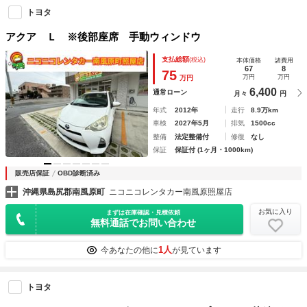
トヨタ
アクア Ｌ ※後部座席 手動ウィンドウ
支払総額
(税込)
本体価格
諸費用
67
8
75
万円
万円
万円
6,400
通常ローン
月々
円
年式
2012年
走行
8.9万km
車検
2027年5月
排気
1500cc
整備
法定整備付
修復
なし
保証
保証付 (1ヶ月・1000km)
販売店保証
OBD診断済み
沖縄県島尻郡南風原町
ニコニコレンタカー南風原照屋店
お気に入り
まずは在庫確認・見積依頼
無料通話でお問い合わせ
1人
今あなたの他に
が見ています
トヨタ