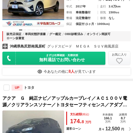
年式
2017年
走行
3.6万km
車検
車検整備付
排気
1500cc
整備
法定整備付
修復
なし
保証
保証付 (1ヶ月・1000km)
販売店保証
車両状態評価書
グー鑑定
OBD診断済み
オンライン商談可
ローン仮審査
沖縄県島尻郡南風原町
グッドスピード ＭＥＧＡ ＳＵＶ南風原店
お気に入り
まずは在庫確認・見積依頼
無料通話でお問い合わせ
8人
今あなたの他に
が見ています
トヨタ
UP
アクア Ｇ 純正ナビ／アップルカープレイ／ＡＣ１００Ｖ電
源／クリアランスソナー／トヨタセーフティセンス／アダプテ
ィブクルーズコントロール／オートハイビーム／バックカメラ
支払総額
(税込)
本体価格
諸費用
／ＥＴＣ／プッシュスタート・スマートキー
166.1
8.7
174.
8
万円
万円
万円
12,500
通常ローン
月々
円