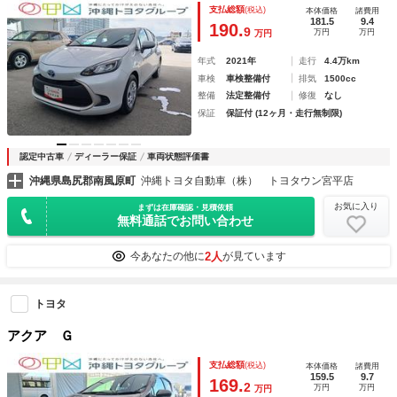
ランプ アイドリングストップ
支払総額
(税込)
本体価格
諸費用
181.5
9.4
190.
9
万円
万円
万円
年式
2021年
走行
4.4万km
車検
車検整備付
排気
1500cc
整備
法定整備付
修復
なし
保証
保証付 (12ヶ月・走行無制限)
認定中古車
ディーラー保証
車両状態評価書
沖縄県島尻郡南風原町
沖縄トヨタ自動車（株） トヨタウン宮平店
お気に入り
まずは在庫確認・見積依頼
無料通話でお問い合わせ
2人
今あなたの他に
が見ています
トヨタ
アクア Ｇ
支払総額
(税込)
本体価格
諸費用
159.5
9.7
169.
2
万円
万円
万円