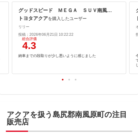
グッドスピード ＭＥＧＡ ＳＵＶ南風原店
トヨタアクア
を購入したユーザー
リリー
投稿：2026年06月21日 10:22:22
総合評価
4.3
し
納車までの段取りが少し悪いように感じました
て
アクアを扱う島尻郡南風原町の注目
販売店