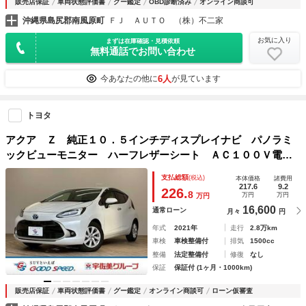
販売店保証
車両状態評価書
グー鑑定
OBD診断済み
オンライン商談可
沖縄県島尻郡南風原町
ＦＪ ＡＵＴＯ （株）不二家
お気に入り
まずは在庫確認・見積依頼
無料通話でお問い合わせ
6人
今あなたの他に
が見ています
トヨタ
アクア Ｚ 純正１０．５インチディスプレイナビ パノラミ
ックビューモニター ハーフレザーシート ＡＣ１００Ｖ電
源 パワーシート シートヒーター ハンドルヒーター ＥＴ
支払総額
(税込)
本体価格
諸費用
Ｃ２．０ ＵＳＢ入力端子 ＬＥＤヘッドライト
217.6
9.2
226.
8
万円
万円
万円
16,600
通常ローン
月々
円
年式
2021年
走行
2.8万km
車検
車検整備付
排気
1500cc
整備
法定整備付
修復
なし
保証
保証付 (1ヶ月・1000km)
販売店保証
車両状態評価書
グー鑑定
オンライン商談可
ローン仮審査