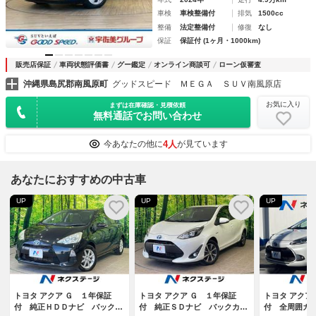
車検
車検整備付
排気
1500cc
整備
法定整備付
修復
なし
保証
保証付 (1ヶ月・1000km)
販売店保証
車両状態評価書
グー鑑定
オンライン商談可
ローン仮審査
沖縄県島尻郡南風原町
グッドスピード ＭＥＧＡ ＳＵＶ南風原店
お気に入り
まずは在庫確認・見積依頼
無料通話でお問い合わせ
4人
今あなたの他に
が見ています
あなたにおすすめの中古車
UP
UP
UP
トヨタ アクア Ｇ １年保証
トヨタ アクア Ｇ １年保証
トヨタ アクア
付 純正ＨＤＤナビ バックカ
付 純正ＳＤナビ バックカメ
付 全周囲カ