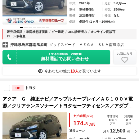
年式
2024年
走行
5.0万km
車検
車検整備付
排気
1500cc
整備
法定整備付
修復
なし
保証
保証付 (1ヶ月・1000km)
販売店保証
車両状態評価書
グー鑑定
OBD診断済み
オンライン商談可
ローン仮審査
沖縄県島尻郡南風原町
グッドスピード ＭＥＧＡ ＳＵＶ南風原店
お気に入り
まずは在庫確認・見積依頼
無料通話でお問い合わせ
10人
今あなたの他に
が見ています
トヨタ
UP
アクア Ｇ 純正ナビ／アップルカープレイ／ＡＣ１００Ｖ電
源／クリアランスソナー／トヨタセーフティセンス／アダプテ
ィブクルーズコントロール／オートハイビーム／バックカメラ
支払総額
(税込)
本体価格
諸費用
／ＥＴＣ／プッシュスタート・スマートキー
166.1
8.7
174.
8
万円
万円
万円
12,500
通常ローン
月々
円
年式
2024年
走行
4.9万km