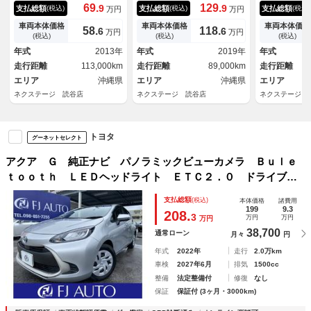
メラ 禁煙車 スマートキー
ラ 衝突被害軽減システム 禁
減システム 
69.
129.
9
9
支払総額
支払総額
支払総額
(税込)
(税込)
(税込)
万円
万円
ＥＴＣ 純正１５インチアル
煙車 ドラレコ コーナーセン
ズ 禁煙車 
ミ オートライト オートエア
サー スマートキー ＬＥＤヘ
ト コーナー
車両本体価格
車両本体価格
車両本体価格
58.
118.
6
6
万円
万円
コン ＣＤ ＤＶＤ再生 電動
ッド ＥＴＣ２．０ クルコ
トキー ＬＥ
(税込)
(税込)
(税込)
格納ミラー 横滑り防止装置
ン 純正１５インチアルミ オ
５ＡＷ オー
年式
2013年
年式
2019年
年式
ートハイビーム
線逸脱警報
走行距離
113,000km
走行距離
89,000km
走行距離
エリア
沖縄県
エリア
沖縄県
エリア
ネクステージ 読谷店
ネクステージ 読谷店
ネクステージ 
トヨタ
グーネットセレクト
アクア Ｇ 純正ナビ パノラミックビューカメラ Ｂｕｌｅ
ｔｏｏｔｈ ＬＥＤヘッドライト ＥＴＣ２．０ ドライブレ
コーダー プリクラッシュセーフティ ＢＳＭ ステアリング
支払総額
(税込)
本体価格
諸費用
リモコン ウインカーミラー
199
9.3
208.
3
万円
万円
万円
38,700
通常ローン
月々
円
年式
2022年
走行
2.0万km
車検
2027年6月
排気
1500cc
整備
法定整備付
修復
なし
保証
保証付 (3ヶ月・3000km)