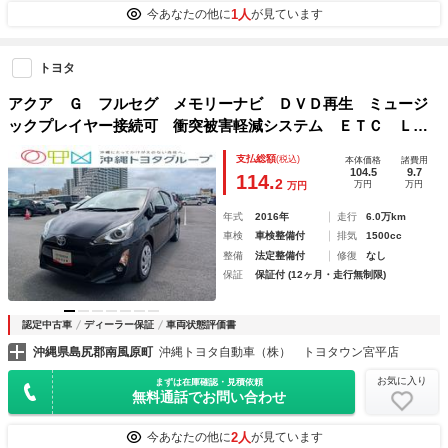
1人
今あなたの他に
が見ています
トヨタ
アクア Ｇ フルセグ メモリーナビ ＤＶＤ再生 ミュージ
ックプレイヤー接続可 衝突被害軽減システム ＥＴＣ ＬＥ
Ｄヘッドランプ 記録簿 アイドリングストップ
支払総額
(税込)
本体価格
諸費用
104.5
9.7
114.
2
万円
万円
万円
年式
2016年
走行
6.0万km
車検
車検整備付
排気
1500cc
整備
法定整備付
修復
なし
保証
保証付 (12ヶ月・走行無制限)
認定中古車
ディーラー保証
車両状態評価書
沖縄県島尻郡南風原町
沖縄トヨタ自動車（株） トヨタウン宮平店
お気に入り
まずは在庫確認・見積依頼
無料通話でお問い合わせ
2人
今あなたの他に
が見ています