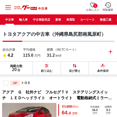
0
お気に入り
閲覧履歴
中古車
輸入車
中古車販売店
新車
車買取
カーリース
整備工場
トヨタアクアの中古車（沖縄県島尻郡南風原町）
総合評価
平均価格
燃費
（WLTCモード）
4.2
115.6
31.2
万円
km/l
掲載台数
20
台
絞り込む
並び替え
条件保存
トヨタ
UP
アクア Ｇ 社外ナビ フルセグＴＶ ステアリングスイッ
チ ＬＥＤヘッドライト オートライト 電動格納式ミラー
スマートキー プッシュスタート ＥＴＣ Ｂｌｕｅｔｏｏｔ
支払総額
(税込)
本体価格
諸費用
ｈ ＣＤ／ＤＶＤ ウィンカーミラー
56.5
8.3
64.
8
万円
万円
万円