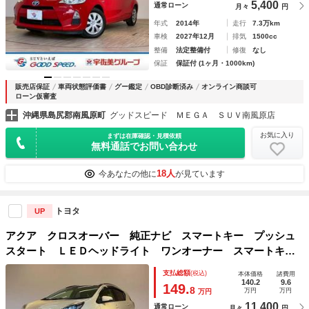
5,400
通常ローン
月々
円
年式
2014年
走行
7.3万km
車検
2027年12月
排気
1500cc
整備
法定整備付
修復
なし
保証
保証付 (1ヶ月・1000km)
販売店保証
車両状態評価書
グー鑑定
OBD診断済み
オンライン商談可
ローン仮審査
沖縄県島尻郡南風原町
グッドスピード ＭＥＧＡ ＳＵＶ南風原店
お気に入り
まずは在庫確認・見積依頼
無料通話でお問い合わせ
18人
今あなたの他に
が見ています
トヨタ
UP
アクア クロスオーバー 純正ナビ スマートキー プッシュ
スタート ＬＥＤヘッドライト ワンオーナー スマートキ
ー プッシュスタート 純正１６インチアルミホイール バッ
支払総額
(税込)
本体価格
諸費用
クカメラ コーナーセンサー 衝突軽減ブレーキ
140.2
9.6
149.
8
万円
万円
万円
11,400
通常ローン
月々
円