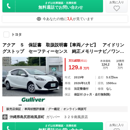
お気に入り
まずは在庫確認・見積依頼
無料通話でお問い合わせ
3人
今あなたの他に
が見ています
トヨタ
アクア Ｓ 保証書 取扱説明書【車両／ナビ】 アイドリン
グストップ セーフティーセンス 純正メモリーナビ／ワンセ
グ ＳＤ／ＣＤ／ＢＴ／ＡＵＸ バックカメラ ＥＴＣ ドラ
支払総額
(税込)
本体価格
諸費用
イブレコーダー キーレスキー スペアキー
124.2
5.6
129.
8
万円
万円
万円
年式
2019年
走行
5.0万km
車検
2026年12月
排気
1500cc
整備
法定整備付
修復
なし
保証
保証付 (3ヶ月・走行無制限)
販売店保証
車両状態評価書
グー鑑定
オンライン商談可
沖縄県島尻郡南風原町
ガリバー ３２９南風原店
お気に入り
まずは在庫確認・見積依頼
無料通話でお問い合わせ