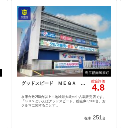
町
島尻郡南風原町
総合評価
グッドスピード ＭＥＧＡ ＳＵＶ南風原店
4.8
在庫台数250台以上！地域最大級の中古車販売店です。
「ＳＵＶといえばグッドスピード」総在庫3,500台。お
クルマに関することす...
251
在庫
台